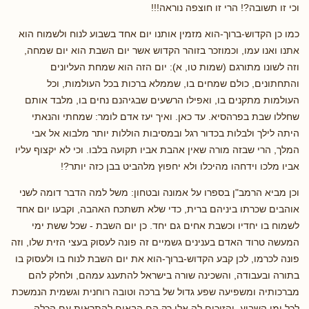
וכי זו תשובה?! הרי זו חוצפה נוראה!!!
כמו כן הקדוש-ברוך-הוא מזמין אותנו יום אחד בשבוע לנוח ולשמוח הוא
אתנו ואנו עמו, וכמוזכר בזוהר הקדוש אשר יום השבת הוא יום שמחה,
וזה לשונו מתורגם (שמות טו, א): יום הזה הוא שמחת העליונים
והתחתונים, כולם שמחים בו, שממלא ברכות בכל העולמות, וכל
העולמות מתקנים בו, ואפילו הרשעים שבגיהנם נחים בו, מלבד אותם
שחללו שבת בפרהסיא. עד כאן. ואיך יעז אדם לומר: שמחתי והנאתי
היתה לילך ולבלות בכדור רגל ובמסיבות הוללות יותר מלבוא אל אבי
המלך, הרי שבזה מורה שאין אהבת אביו תקועה בלבו. וכי לא יקצוף עליו
אביו מלכו וידחהו מהיכלו ולא יחפוץ מלהביט בבן כזה יותר?!
וכן מביא הרמב"ן בספרו על אמונה ובטחון: משל למה הדבר דומה לשני
אוהבים שכרתו ביניהם ברית, כדי שלא תשתכח האהבה, וקבעו יום אחד
לשמוח בו יחדיו וכשבת אחים גם יחד. כן יום השבת - שכל ששת ימי
המעשה טרוד האדם בענינים גשמיים זה פונה לעסוק בעצי הזית שלו, וזה
פונה לכרמו, לכן קבע הקדוש-ברוך-הוא את יום השבת לנוח בו ולעסוק בו
בתורה ובעבודה, והשכינה שורה בישראל להתענג עמהם, ולחלק להם
מברכותיה ומשפיעה שפע גדול של ברכה וטובה רוחנית וגשמית הנמשכת
לכל ימי השבוע, והזוכים לה אלו רק הם הבאים להתראות עם הכלה,