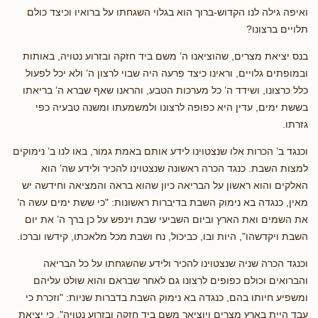
ואיפה גילה לנו הקדוש-ברוך הוא בגלוי השגחתו על ברואיו וכיצד כולם
תלויים ברצונו?
בנס יציאת מצרים, שהוציאנו ה’ משם ביד חזקה ובזרוע נטויה, באותות
ובמופתים גלויים, וראינו כיצד פרעה היה שבוי לרצון ה’ ולא יכל לפעול
כלל כרצונו, ושידד ה’ כל מערכות הטבע, והראנו שאף שברא ה’ בריאתו
בששת ימים, עדין היא כפופה לרצונו ולמשמעתו ומשנה טבעיה כפי
גזרתו.
וכנגד ב’ הכרות אלו שנצטוינו לידע אותם באמת גמור, באו לנו ב’ נימוקים
למצות השבת. כנגד הכרה ראשונה שנצטוינו להכיר ולידע שה’ הוא
האלקים והוא ראשון על הבריאה כיון שהוא בראה והמציאה וחידשה יש
מאין, כנגדה בא נימוק השבת בדיברות ראשונות: "כי ששת ימים עשה ה’
את השמים ואת הארץ וביום השביעי שבת וינפש על כן ברך ה’ את יום
השבת ויקדשהו", היות ובו, כביכול, נח ושבת מכל מלאכתו, קידשו וברכו.
וכנגד הכרה שניה שנצטוינו להכיר ולידע שהשגחתו על כל הבריאה
והברואים וכולם כפופים לרצונו גם לאחר שבראם והוא שולט עליהם
ומשפיע חיותו בהם, כנגדה בא נימוק השבת בדברות שניות: "וזכרת כי
עבד היית בארץ מצרים ויוציאך משם ביד חזקה ובזרוע נטויה", כי יציאת