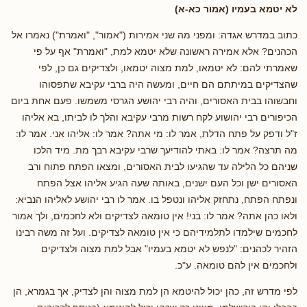
לא יטמא בעמיו (אמור כא-א)
כתוב במדרש אגדה: ומפני מה שני אמירות ("אמור", "ואמרת") נאמרו אל
הכהנים? אלא אמירה ראשונה שלא יטמא למת, "ואמרת" אף על פי
שאמרתי להם: לא יטמאו, למת מצוה יטמאו, ולצדיקים גם כן, לפי
שהצדיקים במיתתם הם חיים, ומעשה היה ברבי עקיבא שתפסוהו
וחבשוהו בבית האסורים, והיה רבי יהושע הגרסי משמשו. פעם אחת ביום
הכיפורים רבי יהושוע לקח רשות מרבי עקיבא והלך לו לביתו, בא אליהו
ז"ל ודפק על פתח הדלת, אמר לו: מי אתה? אמר לו: אליהו אני. אמר לו:
מה תרצה? אמר לו: באתי להודיעך שרבי עקיבא רבך מת. מיד הלכו
שניהם כל הלילה עד שהגיעו לבית האסורים, ומצאו הפתח פתוח ורב
האסורים ישן וכל העם ישנים, באותה שעה הגיע אליהו אצל הפתח
ונפתח הפתח, נתחזק אליהו ונטפל בו. אמר לו רבי יהושע לאליהו הנביא:
ולאו כהן אתה? אמר לו: בני! אין טומאה לצדיקים ולא לחכמים, ולך אמור
לחכמים שילמדו לתלמידיהם כי אין טומאה לצדיקים. ועל זה משה רבינו
הזהיר לכהנים: "לנפש לא יטמא בעמיו" אבל למת מצוה ולצדיקים
ולחכמים אין להם טומאה. ע"כ.
לפי מדרש זה, כהן יכול להיטמא הן למת מצוה והן לצדיק, אך בגמרא, הן