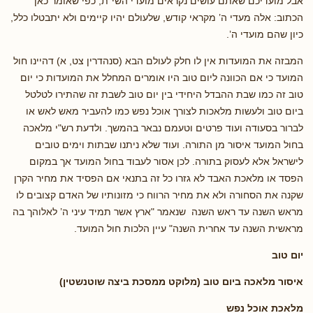
אבל מועדיכם שאתם עושים נקראים מועדי השי"ת, כפי שאומר כאן
הכתוב: אלה מעדי ה’ מקראי קודש, שלעולם יהיו קיימים ולא יתבטלו כלל,
כיון שהם מועדי ה’.
המבזה את המועדות אין לו חלק לעולם הבא (סנהדרין צט, א) דהיינו חול
המועד כי אם הכוונה ליום טוב היו אומרים המחלל את המועדות כי יום
טוב זה כמו שבת ההבדל היחידי בין יום טוב לשבת זה שהתירו לטלטל
ביום טוב ולעשות מלאכות לצורך אוכל נפש כמו להעביר מאש לאש או
לברור בסעודה ועוד פרטים וטעמם נבאר בהמשך. ולדעת רש"י מלאכה
בחול המועד איסור מן התורה. ועוד שלא ניתנו שבתות וימים טובים
לישראל אלא לעסוק בתורה. לכן אסור לעבוד בחול המועד אך במקום
הפסד או מלאכת האבד לא גזרו כל זה בתנאי אם הפסיד את מחיר הקרן
שקנה את הסחורה ולא את מחיר הרווח כי מזונותיו של האדם קצובים לו
מראש השנה עד ראש השנה שנאמר "ארץ אשר תמיד עיני ה’ לאלוהך בה
מראשית השנה עד אחרית השנה" עיין הלכות חול המועד.
יום טוב
איסור מלאכה ביום טוב (מלוקט ממסכת ביצה שוטנשטין)
מלאכת אוכל נפש