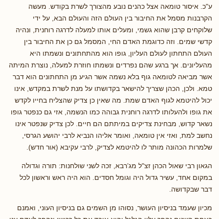
ע"כ. איסור טומאה אצל כהנים נובע מהצורך לשרת בקודש. מעשה
הקרבנות מסמל את החיבור בין העולם הזה והעולם הבא, על ידי
שלוקחים קרבן שהוא גשמי, ומעלים אותו למעלה לדרגה רוחנית, ונהיה
קדשי שמים. וזה כדוגמת האדם החי, המסמל גם כן את החיבור בין
העולם התחתון לעולם העליון, גופו הוא מהתחתונים ונשמתו היא
מהעליונים. אך ברגע שהם נפרדים ונשמתו חוזרת למעלה, נוצרת המיתה
אשר מביאה לטומאה גוף בלא נשמה אשר הגיע מן התחתונים הוא דבר
טמא. ולכן, הכהן שצריך להישאר בקדושתו על מנת לשרת במקדש, אינו
יכול להיטמא לגוף האדם שמת. מה שאין כן צדיק שהצליח בחייו לקדש
את גופו ולהעלותו לדרגה רוחנית גבוהה כמו הנשמה, אזי גם כנפטר גופו
נשאר קדוש, מבחינת צדיקים במיתתם הם חיים. לכן צדיק שנפטר אינו
נחשב למת, ואזי אין טומאה, ואומר אליהו הנביא לרבי יהושע הגרסי,
שלמרות הכהונה מותר לו להיטמא לצדיק, לרבי עקיבא (אור חדש).
הגאון רבי שאול הכהן זצ"ל מג’רבא, זכה לשני שולחנות: תורה וגדולה
במקום אחד, עשיר גדול היה וגומל חסדים. הוא היה ראש וראשון לכל
דבר שבקדושה.
מכיון שעמד בניסיון העושר, נסוהו מן השמים גם בניסיון העוני, ואמנם