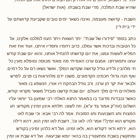
שהיא שבת המלכה, מדי שבת בשבתו. (אות ישראל)
השבת - קדושה מעצמה, ואינה כשאר ימים טובים שקביעת קדושתם על
ידי בית-דין
כתב בספר "סידורו של שבת": יתר השאת ויתר העוז למלכנו אלקינו, על
כל הטובות וברכות אשר גמלנו, כרוב רחמיו וחסדיו איתנו, ועוד את זאת
הפליא לעשות עמנו, את יום קדושתו להנחיל אותנו, והוא יום שבת קודש
עוזנו ותפארתנו. אמנם ערכו האמיתי מה מאוד מכוסה ומופלא מעין כל
חי מלהבין ולידע גודל קדושה שקדשו המלך, ואשר נשאו רם על כל רמים.
ואף הנה גדולי חכמינו הקדמונים, משכו ידם מלהראות בו פנים, לפרש
ולבאר את יקר חן ערכו, ורב גודל הבהקת זיו אורו, הנשפע בו מאור
מאלוהים חיים מלך העולם. יום שבת קדשנו מובדל משאר מקראי קודש,
כאשר נכבדות מדובר בו במאמר התנא האלהי רבי שמעון בר יוחאי עליו
השלום (זוה"ק אמור צד ע"א), וזה לשונו: תלתא אינון זמינין מקודש: חג
המצות וחג השבועות וחג הסוכות. אמר לה רבי אבא: וכי שבת לאו
מקודש הוא זמין?! אמר לה: לאו וכו’, דשבת לאו זמין הוא, דהא דילה
הוא, ירתא ודאי דקודש הוא, ולאו זמינו. ועל דא כלהון זמינין בקודש
ומתקשין בשבת ומתעטרין בה בהאי יומא שביעאה. ועל דא שבת או זמין