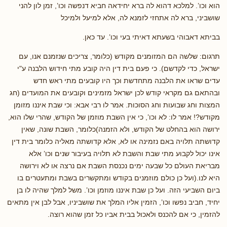
הוא וכו’. למלכא דהוא לה ברא יחידאה חביא דנפשה וכו’, זמן לון להני
שושביני, ברא לה אתחזי לזמנא לה, אלא למיעל ולמיכל
בביתא דאבוהי בשעתא דאיתי בעי וכו’. עד כאן.
תרגום: שלשה הם המזומנים מקודש (כלומר, צריכים שנזמנם אנו, עם
ישראל, כדי לקדשם). כי פעם בית דין היה קובע מתי חידוש הלבנה ע"י
עדים שראו את הלבנה מתחדשת וכך היו קובעים מתי ראש חדש
ובהתאם גם מקראי קודש לכן ישראל מזמינים וקובעים את המועדים (חג
המצות וחג שבועות וחג הסוכות. אמר לו רבי אבא: וכי שבת איננו מזומן
מקודש?! אמר לו: לא וכו’, כי אין השבת מוזמן של הקודש, שהרי שלו הוא,
ירושה הוא בהחלט של הקודש, ולא הזמנה)כלומר, השבת שונה, שאין
קדושתה תלויה באם נזמינה או לא, אלא קדושתה מאליה כלומר בית דין
אינו יכול לקבוע מתי שבת והשבת לא תלויה בעיבור שנים וכו’ אלא
מבריאת העולם כל שבעה ימים נכנסת השבת אם נרצה או לא וירושה
היא לנו.(ועל כן כולם מוזמנים בקודש ומתקשרים בשבת ומתעטרים בו
ביום השביעי הזה. ועל כן שבת איננו מוזמן וכו’. משל למלך שהיה לו בן
יחיד, חביב נפשו וכו’, הזמין אליו המלך את שושביניו, אבל לבן אין מתאים
להזמין, כי אם להכנס ולאכול בבית אביו כל זמן שהוא רוצה.