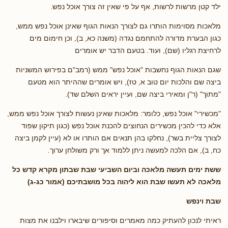
ילד קטן מרשות לרשות, אף על פי שאין זה צורך אוכל נפש.
מלאכות מסוימות הותרו גם לצורך הנאות הגוף שאינן אוכל נפש ממש,
כגון הבערת מדורה להתחמם נגדה (משנה כא, ב), וכן חימום מים
לרחיצת רגליו (שם), ועוד. בטעם הדבר יש אומרים
שגם הנאות הגוף נחשבות "אוכל נפש" ממש (רמב"ם בפירוש המשניות
ביצה שם והלכות יום טוב א, טז), ויש אומרים שההיתר הוא מטעם
"מתוך" (ר"ן ומאירי ביצה שם, ועיין יראים השלם שד).
"מכשירי" אוכל נפש, כלומר: מלאכות שאינן נעשות לצורך אוכל נפש ממש,
אלא כדי להכין מכשירים הנחוצים להכנת אוכל נפש (כגון תיקון שפוד
לצורך צליית בשר), נחלקו בהן תנאים אם הותרו או לא (עיין לקמן ביצה
כח, ב), אם הלכה למעשה ניתן ללמוד אך ורק משולחן ערוך.
ששת ימים תעשה מלאכה וביום השביעי שבת שבתון מקרא קדש כל
מלאכה לא תעשו שבת הוא ליהוה בכל מושבתיכם (אמור כג-ג)
שבת וינפש
ראיתי לנכון להעתיק כמה מאמרים וסיפורים שיבארו וילבנו את מצות