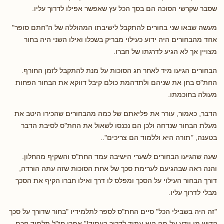
שסבר שקרשי הסוכה הם בסך הכל עץ שאפשר אפילו לדרוך עליו.
מעשה שבאו שני בחורים להתקבל לישיבתו המהוללה של ה"חתם סופר"
אחד מהבחורים היה ידוע כעילוי מבריק בשכלו ואילו השני היה בחור
מצויין אך לא הגיע לדרגתו של חברו.
הבחורים הגיעו מיד לאחר חג הסוכות על מנת להתקבל לזמן החורף.
החת"ס בחן את שניהם ולתדהמת כולם קיבל דווקא את הבחור הפחות
מעולה בחוכמתו.
הדבר, כאמור, עורר את פליאתם של כמה מהבחורים שהכירו היטב את
מעלת הבחור שנדחה ולכן הם נכנסו לשאול את החת"ס לסיבת הדבר
בטענה, ’’תורה היא וללמוד הם צריכים"..
שעה שהגיעו הבחורים לשערי הישיבה עמד החת"ס והשקיף מהחלון.
והנה ראה שבהגיעם לערימת סכך של אחת הסוכות שזה עתה הורדה,
דורך הבחור העילוי על הסכך ומפלס לו דרך ואילו חברו הקיף את הסכך
מבלי לדרוך עליו.
"זה היה בשבילי הכל" סיים החת"ס לספר לתלמידיו "בחור שדורך על סכך
קדוש מי יודע על מה הוא עתיד לדרוך בעתיד!" אמרו חז"ל תלמיד חכם