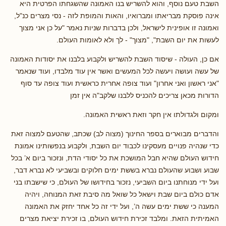
השבת טעם נוסף, והוא להשריש בנו האמונה שהשגחתו הפרטית היא
אינה פוסקת מבריאתו ומברואיו, והאות והמופת לזה - נסי מצרים כנ"ל,
ואמונה זו אופינית לישראל, ולכן בדברות שניות נאמר "על כן אני מצוך
לעשות את יום השבת", "מצוך" - לך ולא לאומות העולם.
אם כן, העולה - שיסוד השבת להשריש ולקבוע בלבנו את יסודות האמונה
של עשה ועושה ויעשה לכל המעשים ואשר אין עוד מלבדו, ועוד שנאמר
"אני ראשון ואני אחרון" ועוד צופה אחרית כראשית ועוד צופה עד סוף
הדורות מכאן צריכים להכניס ללבנו שלקב"ה אין זמן
ומקום ולגדולתו אין חקר וזאת ראשית האמונה.
והדברים מבוארים בספר החינוך (מצוה לב) שכתב, שהטעם למצוה זאת
כדי שנהיה פנויים מעסקינו לכבוד יום השבת, ולקבוע בנפשותינו אמונת
חידוש העולם שהיא חבל המושכת את כל יסודי הדת, ונזכור ביום א’ בכל
שבוע ושבוע שהעולם נברא בששת ימים חלוקים ובשביעי לא נברא דבר,
ועל ידי מנוחתנו ביום השביעי, נזכור בחידושו של העולם, כי שישבתו בני
אדם כולם ביום שבת וישאל כל שואל מה סיבת זאת המנוחה, ויהיה
המענה כי ששת ימים עשה ה’, ועל ידי זה כל אחד יחזק את האמונה
האמיתית הזאת. ומלבד זכירת חידוש העולם, בו זכירת יציאת מצרים