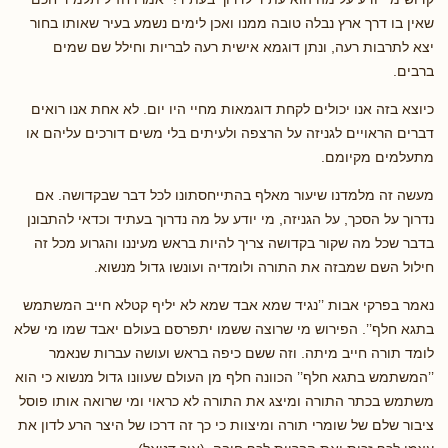
שאין בו דרך ארץ נבלה טובה ממנו ואכן לימים נשמע בעיר שאותו בחור
יצא לתרבות רעה, ונתן דוגמא אישית רעה לבריות וחילל שם שמים
ברבים.
כיוצא בזה אנו יכולים לקחת דוגמאות מחיי היו יום. לא אחת אנו רואים
דברים הראויים לגניזה על הרצפה ולעיתים בלי משים דורכים עליהם או
מתעלמים מקיומם.
מעשה זה מלמדנו שיעור מאלף בהתייחסתונו לכל דבר שבקדושה. אם
נדרוך על הסכך, על הגניזה, מי יודע על מה נדרוך בעתיד וכדאי להתבונן
בדבר שכל מה שקור בקדושה צריך להיות בראש מעיננו והגרוע מכל זה
חילול השם שמבזה את התורה ולומדיה ועונשו גדול מנשוא.
נאמר בפרקי אבות ’’נגיד שמא אבד שמא לא יליף קטלא חייב המשתמש
בתגא חלף’’. הפירוש מי שרוצה ששמו יתפרסם בעולם יאבד שמו מי שלא
לומד תורה חייב מיתה. וזה ששם כיפה בראש ועושה עברות שנאמר
’’המשתמש בתגא חלף’’ הכוונה חלף מן העולם שעוונו גדול מנשוא כי הוא
משתמש בכתר התורה ומיצג את התורה לא כראוי ומי שרואה אותו פוסל
ציבור שלם של שומרי תורה ומיצוות כי כך זה דרכו של היצר הרע לדון את