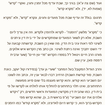
ועוד (שם צה ע"א): בגיני כך, שבת עדיף מכל זמנין וחגין, ואקרי "קדש"
(שמות לא, יד), ולא "מקרא קדש".
תרגום: בגלל זה עדיף שבת מכל מועדים וחגים, ונקרא "קדש", ולא "מקרא
קדש".
כי "מקרא" מלשון "הזמנה" - לקרוא ולהזמין ולקדש, וזה אין צריך ליום
השבת, אלא רק לשאר המועדים שמתקדשים על ידי בית דין וניתנים
לשינוי לפי ראות עיני בית הדין, מה שאין כן השבת, קדושתה קבועה על
ידי השם יתברך ואינה ניתנת לשינוי. וכן כתב מרן הקדוש איש אלוקים,
מורנו הרב חיים ויטאל ז"ל בספרו הקדוש "פרי עץ חיים" (שער ערבית
דפסח פא), עיין שם.
והרב הגדול המקובל בעל המחבר "שערי גן עדן" (בסידורו קול יעקב, כוונת
השבת, סוד קודשת השבת) הרחיב דברו לבאר ענין זה, וכתב וזה לשונו:
יום השביעי הוא קודש, והוא קדוש מעצמו בלי שום סיוע ממעשה
התחתונים, ואינו תלוי בתחתונים להחליף אותו לזולתו או לקדשו על פי
בית-דין, כמו שהבית דין מקדשין המועדות וראשי חדשים, רק "ויקדש
אלהים את יום השביעי" (ע"פ בראשית ב, ג), שהוא קדוש מפי
הקדוש-ברוך-הוא, כי קדוש היום לאדונינו, ולא "מקרא קודש" כמו הזמנים