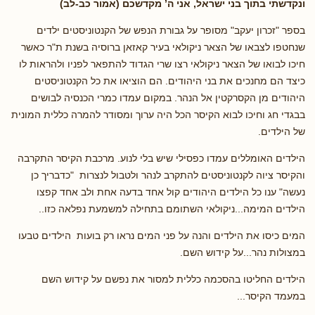
ונקדשתי בתוך בני ישראל, אני ה’ מקדשכם (אמור כב-לב)
בספר "זכרון יעקב" מסופר על גבורת הנפש של הקנטוניסטים ילדים
שנחטפו לצבאו של הצאר ניקולאי בעיר קאזאן ברוסיה בשנת ת"ר כאשר
חיכו לבואו של הצאר ניקולאי רצו שרי הגדוד להתפאר לפניו ולהראות לו
כיצד הם מחנכים את בני היהודים. הם הוציאו את כל הקנטוניסטים
היהודים מן הקסרקטין אל הנהר. במקום עמדו כמרי הכנסיה לבושים
בבגדי חג וחיכו לבוא הקיסר הכל היה ערוך ומסודר להמרה כללית המונית
של הילדים.
הילדים האומללים עמדו כפסילי שיש בלי לנוע. מרכבת הקיסר התקרבה
והקיסר ציוה לקנטוניסטים להתקרב לנהר ולטבול לנצרות "כדבריך כן
נעשה" ענו כל הילדים היהודים קול אחד בדעה אחת ולב אחד קפצו
הילדים המימה...ניקולאי השתומם בתחילה למשמעת נפלאה כזו..
המים כיסו את הילדים והנה על פני המים נראו רק בועות הילדים טבעו
במצולות נהר...על קידוש השם.
הילדים החליטו בהסכמה כללית למסור את נפשם על קידוש השם
במעמד הקיסר...