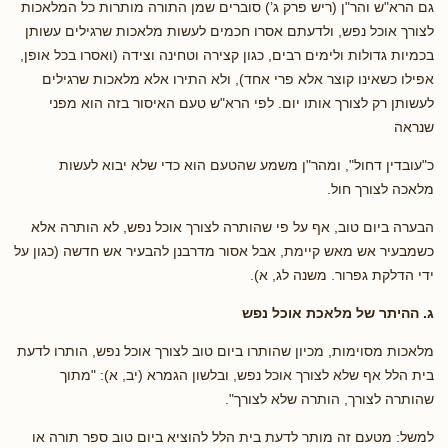
גם הרא"ש והר"ן (ריש פרק ג’) סוברים שמן התורה מותרות כל המלאכות
לצורך אוכל נפש, ולדעתם אסרו חכמים לעשות מלאכות שרגילים עשותן
בכמיות גדולות ולימים רבים, כגון קצירה וטחינה וצידה (ואסרו בכל אופן,
אפילו כשאינו קוצר אלא פרי אחד), ולא התירו אלא מלאכות שרגילים
לעשותן רק לצורך אותו יום. לפי הרא"ש טעם האיסור בזה הוא מפני
שנראה
כ"עובדין דחול", ומהר"ן משמע שהטעם הוא כדי שלא יבוא לעשות
מלאכה לצורך חול.
הבערה ביום טוב, אף על פי שהותרה לצורך אוכל נפש, לא הותרה אלא
כשמבעיר אש מאש קיימת, אבל אסור מדרבנן להבעיר אש חדשה (כגון על
ידי הדלקת גפרור. משנה לג, א).
ג. ההיתר של מלאכת אוכל נפש
מלאכות מסוימות, מכיון שהותרו ביום טוב לצורך אוכל נפש, הותרו לדעת
בית הלל אף שלא לצורך אוכל נפש, ובלשון הגמרא (יב, א): "מתוך
שהותרה לצורך, הותרה שלא לצורך".
למשל: מטעם זה מותר לדעת בית הלל להוציא ביום טוב ספר תורה או