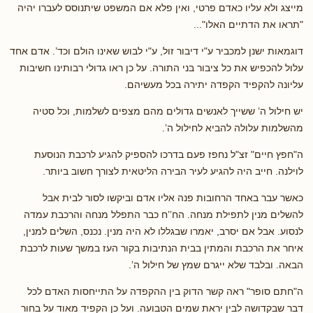
מייצג ולא עליו כאדם פרטי, ואין פלא אם המשפט שיתנוסס לעברו יהיה
"תראו את הדתיים האלו"...
דוגמאות ישנן למכביר ע"י דיבור זול, ע"י לבוש שאינו הולם וכד’. אדם אחד
עלול להכפיש את כל ציבור בני התורה. על כן ראו גדולי רבותינו חשיבות
עליונה להקפיד הקפדה יתירה בכל מעשיהם.
יש חילול ה’ ששייך לאנשים גדולים מהם מצפים לשלמות, וכל סטיה
מהשלמות עלולה להביא לחילול ה’.
ה"חפץ חיים" זצ"ל נחפז פעם בדרכו להספיק להגיע לרכבת הנוסעת
לוילנה. חייב היה להגיע לעיר הבירה הליטאית לצורך חשוב ביותר.
כאשר עבר באחד הרחובות פנה אליו אדם וביקשו לסור לבית אבל
להשלים מנין לתפילת מנחה. הח’’ח כבר התפלל מנחה והרכבת עמדה
לנסוע. אבל אם יסרב, יאמרו שבגללו לא היה מנין. נכנס, השלים למנין,
איחר את הרכבת והמתין בבית הנתיבות בקור העז במשך שעות לרכבת
הבאה. ובלבד שלא ייגרם שמץ של חילול ה’.
ה"חתם סופר" ראה קשר הדוק בין ההקפדה על התייחסות האדם לכל
דבר שבקדושה לבין יראת שמים הטבועה. ועל כן הקפיד מאוד על בחור