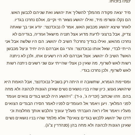
ינצלו בזכותו.
מיד יצאה פקודה מהמלך להשליך את יהושע ואת שניהם לכבשן האש.
הם נקלו ונשרפו מיד, ואילו יהושע נשאר חי וקיים, אולם נחרכו בגדיו.
לאחר שיצא יהושע מכבשן האש, אמר לו נבוכדנצר: יודע אני בך שאתה
צדיק, אבל ברצוני לדעת מדוע אצל חנניה מישאל ועזריה, בגדיהם לא
נחרכו מהאש, ואילו בגדיך נחרכו? השיב לו יהושע: הם היו שלשה אבל אני
הייתי לבדי, שאל אותו נבוכדנצר: והרי גם אברהם היה יחיד וניצל מכבשן
האש? השיב לו יהושע: אצל אברהם לא היו רשעים אתו, ולכן לא ניתנה
רשות לאש לשרוף, מה שאין כן אצלי שהייתי עם שני רשעים ניתנה רשות
לאש לשרוף, ולכן נחרכו בגדי.
ומסיימת הגמרא, שתשובה זו היתה רק בשביל נבוכדנצר, אבל האמת היא
שיהושע נענש, כיון שהיו בניו נושאים נשים שאינן הגונות לכהונה ולא מחה
בהם. וזהו שכתוב (זכריה ג’, ג-ד): "ויהושע היה לבוש בגדים צואים ועומד
לפני המלאך. ויען ויאמר אל העומדים לפניו לאמר הסירו הבגדים הצואים
מעליו ויאמר אליו ראה העברתי מעליך עווניך והלבש אותך מחלצות וכי
דרכו של יהושע ללבוש בגדים צואים? אלא מלמד שהיו בניו נושאים נשים
שאינן הגונות לכהונה ולא מחה בהן (סנהדרין צ"ג).