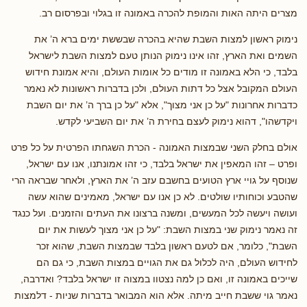
מצרים היתה האות והמופת להכרה באמונה זו בגלוי ובפרסום רב.
נימוק ראשון למצות השבת שהיא בהכרה שבששת ימים ברא ה’ את
השמים ואת הארץ, זהו אינו נימוק הנותן טעם למצות השבת לישראל
בלבד, כי הלא באמונה זו מודים כל אומות העולם, והיא אמונת חידוש
העולם המקובל אצל כל דתות העולם, ולכן בדברות ראשונות לא נאמר
כדברות אחרונות "על כן אני מצוך", אלא "על כן ברך ה’ את יום השבת
ויקדשהו", דהוא נימוק לעצם בחירת ה’ את יום השביעי לקדש.
אולם בחלק השני שבמצות האמונה - הכרת השגחתו הפרטית על כל פרט
ופרט – זהו המאפין את ישראל בלבד, כי זהו אמונתנו, אנו עם ישראל,
שנוסף על גויי ארץ הטועים בחשבם עזב ה’ את הארץ, ולאחר שבראה הרי
שהטבע וכוחותיו שולטים. לא כן אנו עם ישראל, מאמינים שהוא עשה
ועושה ויעשה לכל המעשים, ומשנה ברצונו את העתים והזמנים. ועל כנגד
זה נאמר נימוק שני במצות השבת: "על כן אני מצוך לעשות את יום
השבת", כלומר, אם לטעם ראשון בלבד שבמצות השבת, שהוא זכר
לחידוש העולם, היה לכלול גם את הגויים במצות השבת, כי גם הם
שייכים באמונה זו, ואם כן למה נצטוו במצוה זו ישראל בלבד? ואדרבה,
נאמר גוי ששבת חייב מיתה. אלא הוא המבואר בדברות שניות - דלמצות