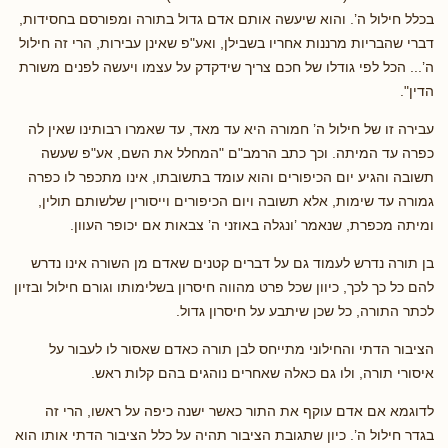
בכלל חילול ה’. והוא שיעשה אותם אדם גדול בתורה ומפורסם בחסידות,
דברי שהבריות מרננות אחריו בשבילן, ואע"פ שאינן עבירות, הרי זה חילול
ה’... הכל לפי גודלו של חכם צריך שידקדק על עצמו ויעשה לפנים משורת
הדין".
עבירה זו של חילול ה’ חמורה היא עד מאד, עד שאמרו רבותינו שאין לה
כפרה עד המיתה. וכך כתב הרמב"ם "המחלל את השם, אע"פ שעשה
תשובה והגיע יום הכיפורים והוא עומד בתשובתו, אינו מתכפר לו כפרה
גמורה עד שימות, אלא תשובה ויום הכיפורים וייסורין שלשותם תולין,
ומיתה מכפרת, שנאמר ’ונגלה באוזני ה’ צבאות אם יכופר העוון.
בן תורה נדרש לעמוד גם על דברים קטנים שאדם מן השורה אינו נדרש
להם כל כך לכך, כיוון שכל פרט מהווה חיסרון בשלימותו וגורם חילול ובזיון
לכתר התורה, כל שכן שיתבע על חיסרון גדול.
הציבור הדתי והחילוני מתייחס לבן תורה כאדם שאסור לו לעבור על
איסורי תורה, ולו גם כאלה שאחרים נוהגים בהם קלות ראש.
לדוגמא אם אדם עוקף את התור כאשר ישנה כיפה על ראשו, הרי זה
בגדר חילול ה’. כיון שתגובת הציבור תהיה על כלל הציבור הדתי אותו הוא