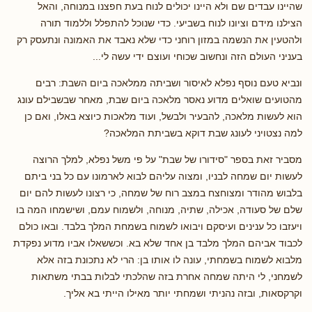
שהיינו עבדים שם ולא היינו יכולים לנוח בעת חפצנו במנוחה, והאל
הצילנו מידם וציונו לנוח בשביעי. כדי שנוכל להתפלל וללמוד תורה
ולהטעין את הנשמה במזון רוחני כדי שלא נאבד את האמונה ונתעסק רק
בעניני העולם הזה ונחשוב שכוחי ועוצם ידי עשה לי...
ונביא טעם נוסף נפלא לאיסור ושביתה ממלאכה ביום השבת: רבים
מהטועים שואלים מדוע נאסר מלאכה ביום שבת, מאחר שבשבילם עונג
הוא לעשות מלאכה, להבעיר ולבשל, ועוד מלאכות כיוצא באלו, ואם כן
למה נצטויני לעונג שבת דוקא בשביתת המלאכה?
מסביר זאת בספר "סידורו של שבת" על פי משל נפלא, למלך הרוצה
לעשות יום שמחה לבניו, ומצוה עליהם לבוא לארמונו עם כל בני ביתם
בלבוש מהודר ומצוחצח במצב רוח של שמחה, כי רצונו לעשות להם יום
שלם של סעודה, אכילה, שתיה, מנוחה, ולשמוח עמם, ושישמחו המה בו
ויעזבו כל ענינים ועיסקם ויבואו לשמוח בשמחת המלך בלבד. ובאו כולם
לכבוד אביהם המלך מלבד בן אחד שלא בא. וכששאלו אביו מדוע נפקדת
מלבוא לשמוח בשמחתי, עונה לו אותו בן: הרי לא נתכונת בזה אלא
לשמחני, לי היתה שמחה אחרת בזה שהלכתי לבלות בבתי משתאות
וקרקסאות, ובזה נהניתי ושמחתי יותר מאילו הייתי בא אליך.