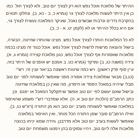
ההיתר של מלאכת אוכל נפש הוא רק לצורך יום טוב, ולא לצורך חול. כמו
כן אין היתר לעשות מלאכה לצורך גוי (גמרא כ, ב - כא, ב), ונחלקו תנאים
בהקרבת נדרים ונדבות שבשרם נאכל, שעיקר המלאכה נעשית לצורך גוי,
אם היא בכלל ההיתר או לא (לקמן יט, א - כ, ב).
לא כל המלאכות הותרו לצורך אוכל נפש. מצינו שהותרו שחיטה, הבערה,
בישול והוצאה מרשות לרשות לצורך אוכל נפש. אוכל כנגד זה מצינו בכמה
מלאכות שאסורות אף לצורך אוכל נפש, כגון מלאכת קצירה (גמרא ג, א),
צידה (משנה כג, ב) ומרקד (גמרא כט, ב אמנם יש אופנים של היתר בזה,
עיין סוף פרק ראשון). ויש כמה שיטות ראשונה בביאור ענין זה: רש"י
(כג,ב) מבאר שמלאכת צידה אסורה מפני שאפשר לעשותה לפני יום טוב
מבלי שיהיה במאכל הפסד או חיסרון, מה שאין כן במלאכת שחיטה
ובישול שאם יעשם לפי יום טוב אפשר שיתקלקל המאכל או יפגם. וכן
כתב הרמב"ם (הלכות יום טוב א, ה). אלא שמדברי רש"י משמע שהאיסור
במלאכה שאפשר לעשותה מערב יום טוב הוא מן התורה (רא"ש כג, ב),
ואילו הרמב"ם סובר שמן התורה הכל מותר, ואין האיסור במלאכה
שאפשר לעשות בערב יום טוב אלא מדרבנן, גזירה שמא יניחו בכוונה
מלאכות אלה ליום טוב, ויהיו עסוקים בהן וימנעו משמחת יום טוב.