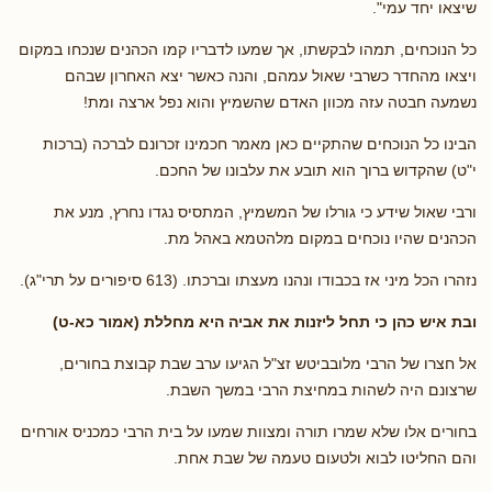
שיצאו יחד עמי".
כל הנוכחים, תמהו לבקשתו, אך שמעו לדבריו קמו הכהנים שנכחו במקום
ויצאו מהחדר כשרבי שאול עמהם, והנה כאשר יצא האחרון שבהם
נשמעה חבטה עזה מכוון האדם שהשמיץ והוא נפל ארצה ומת!
הבינו כל הנוכחים שהתקיים כאן מאמר חכמינו זכרונם לברכה (ברכות
י"ט) שהקדוש ברוך הוא תובע את עלבונו של החכם.
ורבי שאול שידע כי גורלו של המשמיץ, המתסיס נגדו נחרץ, מנע את
הכהנים שהיו נוכחים במקום מלהטמא באהל מת.
נזהרו הכל מיני אז בכבודו ונהנו מעצתו וברכתו. (613 סיפורים על תרי"ג).
ובת איש כהן כי תחל ליזנות את אביה היא מחללת (אמור כא-ט)
אל חצרו של הרבי מלובביטש זצ"ל הגיעו ערב שבת קבוצת בחורים,
שרצונם היה לשהות במחיצת הרבי במשך השבת.
בחורים אלו שלא שמרו תורה ומצוות שמעו על בית הרבי כמכניס אורחים
והם החליטו לבוא ולטעום טעמה של שבת אחת.