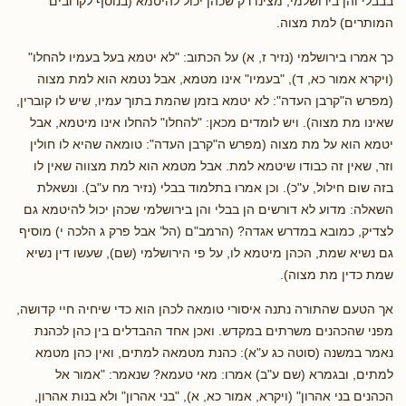
בבבלי והן בירושלמי, מצינו רק שכהן יכול להיטמא (בנוסף לקרובים
המותרים) למת מצוה.
כך אמרו בירושלמי (נזיר ז, א) על הכתוב: "לא יטמא בעל בעמיו להחלו"
(ויקרא אמור כא, ד), "בעמיו" אינו מטמא, אבל נטמא הוא למת מצוה
(מפרש ה"קרבן העדה": לא יטמא בזמן שהמת בתוך עמיו, שיש לו קוברין,
שאינו מת מצוה). ויש לומדים מכאן: "להחלו" להחלו אינו מיטמא, אבל
יטמא הוא על מת מצוה (מפרש ה"קרבן העדה": טומאה שהיא לו חולין
וזר, שאין זה כבודו שיטמא למת. אבל מטמא הוא למת מצווה שאין לו
בזה שום חילול, ע"כ). וכן אמרו בתלמוד בבלי (נזיר מח ע"ב). ונשאלת
השאלה: מדוע לא דורשים הן בבלי והן בירושלמי שכהן יכול להיטמא גם
לצדיק, כמובא במדרש אגדה? (הרמב"ם (הל’ אבל פרק ג הלכה י) מוסיף
גם נשיא שמת, הכהן מיטמא לו, על פי הירושלמי (שם), שעשו דין נשיא
שמת כדין מת מצוה).
אך הטעם שהתורה נתנה איסורי טומאה לכהן הוא כדי שיחיה חיי קדושה,
מפני שהכהנים משרתים במקדש. ואכן אחד ההבדלים בין כהן לכהנת
נאמר במשנה (סוטה כג ע"א): כהנת מטמאה למתים, ואין כהן מטמא
למתים, ובגמרא (שם ע"ב) אמרו: מאי טעמא? שנאמר: "אמור אל
הכהנים בני אהרון" (ויקרא, אמור כא, א), "בני אהרון" ולא בנות אהרון,