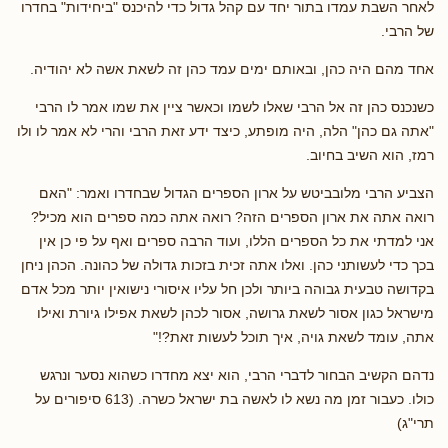
לאחר השבת עמדו בתור יחד עם קהל גדול כדי להיכנס "ביחידות" בחדרו
של הרבי.
אחד מהם היה כהן, ובאותם ימים עמד כהן זה לשאת אשה לא יהודיה.
כשנכנס כהן זה אל הרבי שאלו לשמו וכאשר ציין את שמו אמר לו הרבי
"אתה גם כהן" הלה, היה מופתע, כיצד ידע זאת הרבי והרי לא אמר לו ולו
רמז, הוא השיב בחיוב.
הצביע הרבי מלובביטש על ארון הספרים הגדול שבחדרו ואמר: "האם
רואה אתה את ארון הספרים הזה? רואה אתה כמה ספרים הוא מכיל?
אני למדתי את כל הספרים הללו, ועוד הרבה ספרים ואף על פי כן אין
בכך כדי לעשותני כהן. ואלו אתה זכית בזכות גדולה של כהונה. הכהן ניחן
בקדושה טבעית גבוהה ביותר ולכן חל עליו איסורי נישואין יותר מכל אדם
מישראל כגון אסור לשאת גרושה, אסור לכהן לשאת אפילו גיורת ואילו
אתה, עומד לשאת גויה, איך תוכל לעשות זאת?!"
נדהם הקשיב הבחור לדברי הרבי, הוא יצא מחדרו כשהוא נסער ונרגש
כולו. כעבור זמן מה נשא לו לאשה בת ישראל כשרה. (613 סיפורים על
תרי"ג)