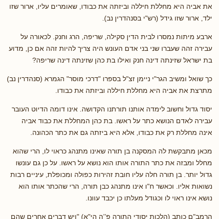
את אביה היא מחללת חיללה וביזתה את כבודו, שאומרים עליו, ארור שזו
ילד, ארור שזו גידל (רש"י בסנהדרין נב).
ארבע מיתות נמסרו לבית הדין סקילה, שריפה, הרג וחנק. לכאורה על
עבירה זהה שעברו שני בני אדם העונש היה צריך להיות זהה אם כן, מדוע
בת ישראל שזינתה דינה חנק ואילו בת כהן שזינתה דינה שריפה?
כך שואל ומשיב הגר"י ניימן זצ"ל בספרו "דרכי מוסר" הגמרא (סנהדרין נב)
מתרצת את אביה היא מחללת חיללה וביזתה את כבודו.
יסוד גדול וחשוב לימדה אותנו תורתנו הקדושה. אינו דומה הדיוט העובר
עבירה לאדם הנושא כתר על ראשו. בת כהן המחללת את כבוד אביה
אינה מחללת רק את כבודו, אלא היא ביזתה גם את כתר הכהונה.
מכאן מתבקשת לה המסקנה בן תורה שאינו מתנהג כראוי לו, הרי שהוא
מחלל ומבזה את כתר התורה אותו הוא נושא על ראשו. על כן גם עונשו
גדול יותר. בן תורה חלה עליו חובת זהירות כפולה ומכופלת, עיניים רבות
נשואות אליו. וכאשר ח"ו אינו מתנהג כבן תורה, הרי שהכתר אותו הוא
נושא אינו ראוי לו וכגודל מעלתו כן יכבד עוונו.
הרמב"ם כותב (הלכות יסודי התורה פ’’ה הי"א) "ויש דברים אחרים שהם