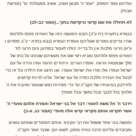
ועליהם אמר הפסוק: "אמר ה’ מבשן אשיב, אשיב ממצולות ים" (מורשת
אבות).
לא תחללו את שם קדשי וניקדשת בתוך...(אמור כב-לב)
בגמרא בתענית (יח ע"ב) הובא המעשה הזה של האחים פפוס ולולינוס
שהיו צדיקים גמורים שעליהם אומרת הגמרא (בבא בתרא י ע’’ב פסחים נ
ע"א) הרוגי מלכות אין כל ברייה יכולה לעמוד במחיצן והם הרוגי לוד
האחים פפוס ולולינוס ומביא רשי שם את מעשיהם שנהרגו על בתו של
מלך שנמצאה הרוגה. ואמרו הגויים: היהודים הרגוה וגזרו גזירה על עם
ישראל ועמדו אלו ופדו את ישראל ואמרו: אנו הרגנו את הילדה וכל זה כדי
לבטל את הגזירה וללכת כפרה על עם ישראל. עלינו להיות קדושים
ולהידבק במיצותיו של הקב"ה עד כדי מסירות נפש שנאמר ואהבת את ה’
אלוהך בכל לבבך ובכל נפשך ובכל מאודך.
וידבר ה’ אל משה לאמר: דבר אל בני ישראל ואמרת אלהם מועדי ה’
אשר תקראו אותם מקראי קדש אלה מועדי (אמור כג, א-ב)
ומעשה בגוי אחד ששאל את רבי עקיבא: אותם המועדים שאתם עושים
ומבזבזים עליהם הרבה טורח וממון, לשוא הם, שכבר אמר הקב"ה: