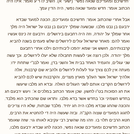
"חדשיכם ומועדיכם שנאה נפשי" (ישעי’ א). השיב לו ר"ע ואמר: אילו היה
הכתוב אומר: חדש ומועד שנאה נפשי, היה הדין עמך.
אבל אחרי שהכתוב אומר: חדשיכם ומועדיכם, הכונה למועד שבדא
ירבעם בן נבט מלבו. שבשעה שמלך ירבעם בן נבט על ישראל היה מלך
אחר שמלך על יהודה, וזה היה רחבעם בירושלים. וירבעם זה כינס אנשיו
ואמר להם: מאחר שישראל עולים לירושלים שלש פעמים בשנה להביא
קרבנותיהם, חושש אני שמא יהפכו ליבותיהם וילכו אחרי רחבעם
מלך יהודה. ולכן רוצה אני לעשות תחבולה שלא יעלו לירושלים. וכך עשה
שני עגלים, והעמיד האחד בבית אל והשני בדן, ואמר לבנ"י שתחת ידו:
מעתה אין לכם צורך עוד לעלות לירושלים ולהביא שם קרבנות, אלה
אלהיך ישראל אשר העלוך מארץ מצרים, והקרבנות שיש לכם להביא
לירושלים הקריבו אותם לשני העגלים האלה. ובדא חג מלבו שיעשו
את חג הסוכות בט"ו לחשון. שכן אומר הכתוב במלכים א’: ויעש ירבעם חג
בחדש השמיני וכו’ בחדש אשר בדא מלבו. ותראו שם שהכתיב הוא מלבד.
והכונה שהחג שבדא מלבו היה חג יחיד. מלבד שבתות, שלא היו צריכים
לחגוג המועדים שצוה הקב"ה. ובזה שעשה היה די להחטיא את הרבים,
חטא הרבים תלוי בו. וזהו מה שהשיב רבי עקיבא לאותו גוי: שזה שאומר
הכתוב חדשיכם ומועדיכם שנאה נפשי, הכונה לחג שבדא ירבעם מלבו,