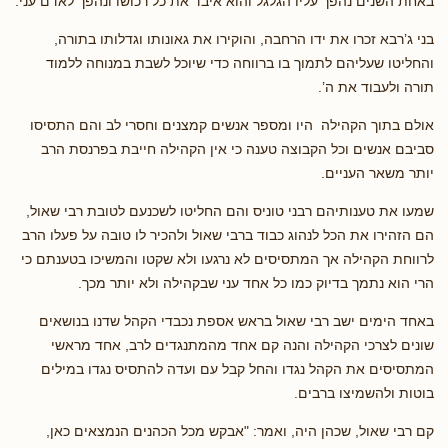
באחת השנים נהפך עליו הגלגל והוא איבד את כל רכושו ונהפך לאדם עני.
בני ג’רבא זכרו את ידו הרחבה, והוקירו את גאונותו וגדלותו בתורה,
והחליטו שעליהם לתמוך בו ברווחה כדי שיוכל לשבת במנוחה ללמוד
תורה ולעבוד את ה’.
אולם בתוך הקהילה היו ומספר אנשים קמצנים וחסרי לב והם התסיסו
סביבם אנשים וכל הקבוצה טענה כי אין הקהילה חייבת בפרנסת הרב
יותר משאר העניים.
שמעו את טענותיהם רבני טוניס והם החליטו לשכנעם לטובת רבי שאול,
הם הזהירו את הכל לנהוג כבוד ברבי שאול ולהכיר לו טובה על פעלו הרב
לרווחת הקהילה אך המתסיסים לא נרגעו ולא שקטו והמשיכו בטענתם כי
הרי הוא נתמך בדיוק כמו כל אחד עני שבקהילה ולא יותר מכך.
באחד הימים ישב רבי שאול בראש אספת נכבדי הקהל שדנו בנושאים
שונים לצרכי הקהילה והנה קם אחד מהמתנגדים לרב, אחד מראשי
המתסיסים את הקהל נגדו והחל קבל עם ועדה להתסיס נגדו במילים
בוטות ולהשמיצו ברבים.
קם רבי שאול, שכהן היה, ואמר: "אבקש מכל הכהנים הנמצאים כאן,