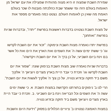
שמירת השבת שמצוה זו היא מצוה מהותית שמצילה את עם ישראל מן
האומות בעולם הזה ומי ששמר שבת כהלכתה מובטח לו שכר בעולם
האמת מה שאין כן לאומות העולם. נצטט כמה מאמרים מספר אות
ישראל.
על מצות השבת נצטוינו בדברות ראשונות בפרשת "יתרו", ובדברות שניות
בפרשת "ואתחנן".
בפרשת יתרו נאמרה מצות השבת ונימוקה: "זכור את יום השבת לקדשו
וגו’ כי ששת ימים עשה ה’ את השמים ואת הארץ את הים ואת כל אשר
בם וינח ביום השביעי, על כן ברך ה’ את יום השבת ויקדשהו".
בדברות שניות נאמרה שוב מצות השבת בנימוק שונה: "שמור את יום
השבת לקדשו וגו’ וזכרת כי עבד היית בארץ מצרים ויוציאך ה’ אלקיך
משם ביד חזקה ובזרוע נטויה, על כן צוך ה’ אלקיך לעשות את יום השבת".
הרי לנו ב’ נימוקים בתורתנו הקדושה במצות השבת: א. כי ששת ימים
עשה ה’ את השמים וכל הבריאה וינח ביום השביעי. ב. וזכרת כי עבד היית
בארץ מצרים ויוציאך משם ביד חזקה ובזרוע נטויה.
במצות האמונה נצטוינו ב’ ציוויים הכלולים בפסוק "וידעת היום והשבות