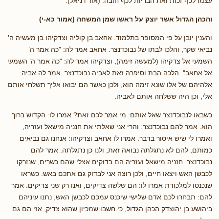
עצמו לכף זכות ואת הבריות לכף חובה. (אור דניאל).
והכהן הגדול אשר יוצק על ראשו שמן המשחה (אמור כא-י)
והענין יובן על פי המסופר בתלמוד: אחאב בן קוליה וצדקיהו בן מעשיה ה’
נביאי שקר, והלכו לבתו של נבוכדנצר. אחאב אמר לה: "כה אמר ה’
השמעי אל צדקיהו (למעשה זימה), וצדקיהו אמר לה: "כה אמר ה’ השמעי
אל אחאב". הלכה הבת וסיפרה זאת לאביה נבוכדנצר. אמר לה אביה:
אלהיהם של אלו שונא זימה הוא, ולכן כאשר הם יבואו אליך תשלחי אותם
אלי, וכן היה ששלחה אותם לאביה.
כשבאו לנבוכדנצר שאל אותם: מי אמר לכם זאת? אמרו לו: הקדוש ברוך
הוא. אמר להם נבוכדנצר: והרי אני שאלתי את חנניה מישאל ועזריה,
ואמרו לי שיש איסור בדבר. אמרו לו אחאב וצדקיהו: אנחנו גם נביאים
כמותם, להם לא נתגלתה נבואה זאת, ולנו כן נתגלתה. אמר להם
נבוכדנצר: חנניה מישאל ועזריה הם בדוקים אצלי שהם כשרים, שנזרקו
לכבשן האש ויצאו חיים, ולכן רוצה אני לבדוק גם אתכם באש. כשראו
שנכנסו למלכודת אמרו לו: הם שלשה צדיקים, ואנו רק שני צדיקים. אמר
להם: תבחרו לכם אדם שלישי שיכנס עמכם לכבשן האש, נתנו עיניהם
ביהושע בן יהוצדק הכהן הגדול, כי חשבו שמכיון שהוא צדיק, אזי הם גם