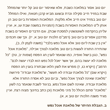
יום טוב אסור במלאכה כשבת, אלא שאיסור יום טוב קל יותר שהמחלל
שבת במזיד חייב סקילה וכרת ובשוגג מביא קרבן חטאת, ואילו המחלל
יום טוב במזיד אינו חייב אלא מלקות. המלאכות האסורות ביום טוב הן
אותן ל"ט המלאכות האסורות בשבת (המנויות במשנה שבת עג, א, ועיין
עליהן בהקדמה לשוטנשטין למסכת שבת), וגם הדברים האסורים בשבת
מדרבנן אסורים ביום טוב (רמב"ם הלכות יום טוב א, יז). וכך שנו חכמים:
"אין בין שבת ליום טוב אלא אוכל נפש בלבד" (משנה לקמן לו, ב),
שהתירה התורה לעשות ביום טוב מלאכה לצורך אכילה, "מלאכת אוכל
נפש", כגון בישול ואפיה, כמו שנאמר לענין חג הפסח (שמות יב, טז): "כל
מלאכה לא יעשה בהם, אך אשר יאכל לכל נפש הוא לבדו יעשה לכם".
הרמב"ן (ויקרא כג, ז) מפרש את לשון הלאו שבתורה בענין חג הפסח
(ויקרא שם) "כל מלאכת עבודה לא תעשו", ש"מלאכת עבודה" פירושה
"מלאכה שאינה לצורך אוכל נפש", וביום טוב לא אסרה התורה אלא
מלאכת עבודה, שאינה לשם אוכל נפש, בניגוד לשבת שנאמר בה לשון
"מלאכה" סתם הכולל כל מיני מלאכות (וכן כתב בחינוך מצוה רצח, ועיין
מגיד משנה הלכות יום טוב א, א).
ב. הגבלת ההיתר של מלאכת אוכל נפש