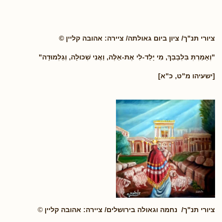
ציורי תנ"ך/ ציון ביום גאולתה/ ציירה: אהובה קליין ©
"וְאָמַרְתְּ בִּלְבָבֵךְ, מִי יָלַד-לִי אֶת-אֵלֶּה, וַאֲנִי שְׁכוּלָה, וְגַלְמוּדָה
"
[ישעיהו מ"ט, כ"א]
ציורי תנ"ך/ נחמה וגאולה בירושלים/ ציירה: אהובה קליין
©