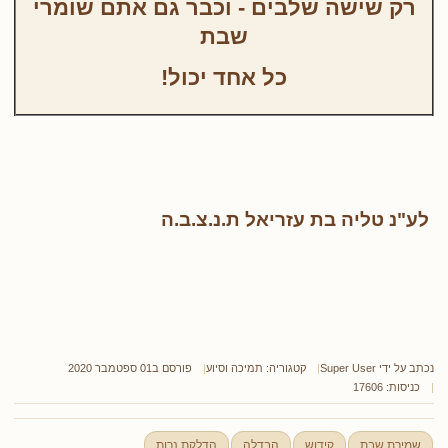
רק שישה שלבים - וכבר גם אתם שומרי
שבת
כל אחד יכול!
לע"נ טליה בת עזריאל ת.נ.צ.ב.ה
נכתב על ידי
Super User
קטגוריה:
תמיכה וסיוע
פורסם ב01 ספטמבר 2020
כניסות: 17606
שמירת שבת
קידוש
הבדלה
הדלקת נרות