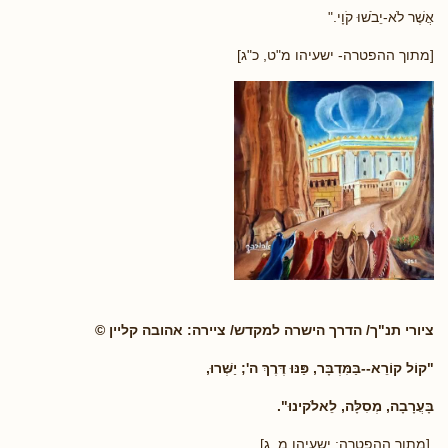
אֲשֶׁר לֹא-יֵבֹשׁוּ קֹוָי."
[מתוך ההפטרה- ישעיהו מ"ט, כ"ג]
ציורי תנ"ך/ הדרך הישרה למקדש/ ציירה: אהובה קליין ©
"קוֹל קוֹרֵא--בַּמִּדְבָּר, פַּנּוּ דֶּרֶךְ ה'; יַשְּׁרוּ,
בָּעֲרָבָה, מְסִלָּה, לֵאלֹקינוּ".
[מתוך ההפטרה: ישעיהו מ, ג]