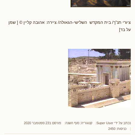
ציורי תנ"ך/ בית המקדש השלישי-הגאולה/ ציירה: אהובה קליין © [ שמן
על בד]
נכתב על ידי
Super User
קטגוריה:
סוף השנה
פורסם ב23 ספטמבר 2020
כניסות: 2450