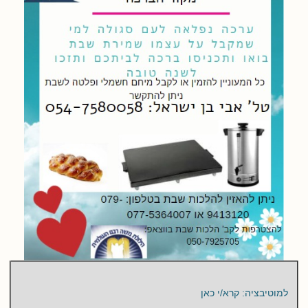
למוטיבציה: קרא/י כאן