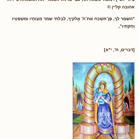
אהובה קליין ©
"הִשָּׁמֶר לְךָ, פֶּן־תִּשְׁכַּח אֶת־ה' אֱלֹקיךָ, לְבִלְתִּי שְׁמֹר מִצְוֺתָיו וּמִשְׁפָּטָיו
וְחֻקֹּתָיו",
[דברים, ח', י"א]