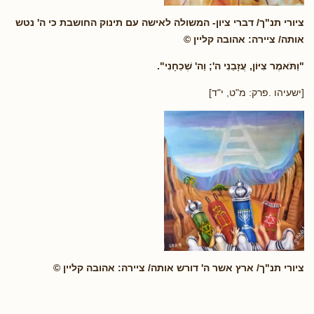
ציורי תנ"ך/ דברי ציון- המשולה לאישה עם תינוק החושבת כי ה' נטש
אותה/ ציירה: אהובה קליין ©
"וַתֹּאמֶר צִיּוֹן, עֲזָבַנִי ה'; וַה' שְׁכֵחָנִי".
[ישעיהו .פרק: מ"ט, י"ד]
ציורי תנ"ך/ ארץ אשר ה' דורש אותה/ ציירה: אהובה קליין ©