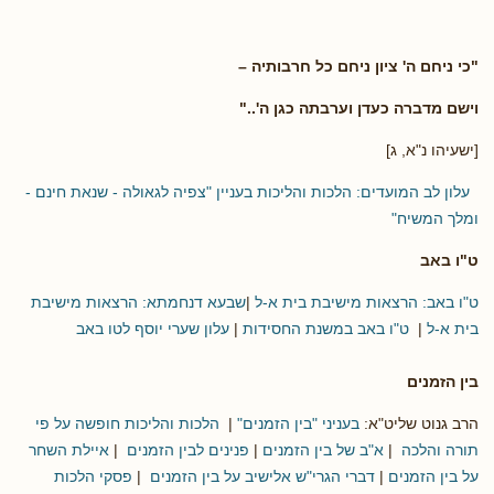
"כי ניחם ה' ציון ניחם כל חרבותיה –
וישם מדברה כעדן וערבתה כגן ה'.."
[ישעיהו נ"א, ג]
עלון לב המועדים: הלכות והליכות בעניין "צפיה לגאולה - שנאת חינם -
ומלך המשיח"
ט"ו באב
ט"ו באב: הרצאות מישיבת בית א-ל
|
שבעא דנחמתא: הרצאות מישיבת
בית א-ל
|
ט"ו באב במשנת החסידות
|
עלון שערי יוסף לטו באב
בין הזמנים
הרב גנוט שליט"א:
בעניני "בין הזמנים"
|
הלכות והליכות חופשה על פי
תורה והלכה
|
א"ב של בין הזמנים
|
פנינים לבין הזמנים
|
איילת השחר
על בין הזמנים
|
דברי הגרי"ש אלישיב על בין הזמנים
|
פסקי הלכות