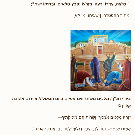
" כְּרֹעֶה, עֶדְרוֹ יִרְעֶה, בִּזְרֹעוֹ יְקַבֵּץ טְלָאִים, וּבְחֵיקוֹ יִשָּׂא";
מתוך ההפטרה: [ישעיהו מ, י"א]
ציורי תנ"ך/ מלכים משתחווים אפיים ביום הגאולה/ ציירה: אהובה
קליין ©
"וְהָיוּ מְלָכִים אֹמְנַיִךְ, וְשָׂרוֹתֵיהֶם מֵינִיקֹתַיִךְ—
אַפַּיִם אֶרֶץ יִשְׁתַּחֲווּ לָךְ, וַעֲפַר רַגְלַיִךְ יְלַחֵכוּ; וְיָדַעַתְּ כִּי-אֲנִי ה',