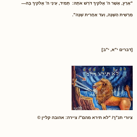
"אֶרֶץ, אֲשֶׁר ה' אֱלֹקיךָ דֹּרֵשׁ אֹתָהּ: תָּמִיד, עֵינֵי ה' אֱלֹקיךָ בָּהּ—
מֵרֵשִׁית הַשָּׁנָה, וְעַד אַחֲרִית שָׁנָה".
[דברים י"א, י"ב]
ציורי תנ"ך/ "לא תירא מהם"/ ציירה: אהובה קליין ©