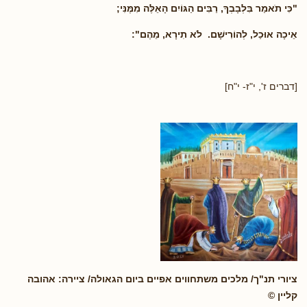
"כִּי תֹאמַר בִּלְבָבְךָ, רַבִּים הַגּוֹיִם הָאֵלֶּה מִמֶּנִּי;
אֵיכָה אוּכַל, לְהוֹרִישָׁם. לֹא תִירָא, מֵהֶם":
[דברים ז', י"ז- י"ח]
ציורי תנ"ך/ מלכים משתחווים אפיים ביום הגאולה/ ציירה: אהובה
קליין ©