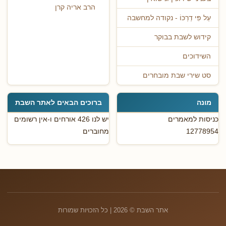
הרב אריה קרן
עַל פִּי דַרְכּוֹ - נקודה למחשבה
קידוש לשבת בבוקר
השידוכים
סט שירי שבת מובחרים
מונה
ברוכים הבאים לאתר השבת
כניסות למאמרים
יש לנו 426 אורחים ו-אין רשומים
12778954
מחוברים
אתר השבת © 2026 | כל הזכויות שמורות