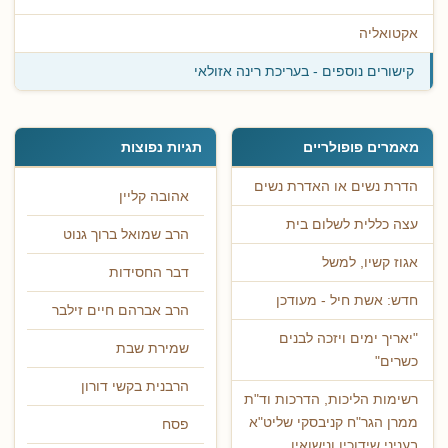
אקטואליה
קישורים נוספים - בעריכת רינה אזולאי
מאמרים פופולריים
תגיות נפוצות
הדרת נשים או האדרת נשים
אהובה קליין
עצה כללית לשלום בית
הרב שמואל ברוך גנוט
אגוז קשיו, למשל
דבר החסידות
חדש: אשת חיל - מעודכן
הרב אברהם חיים זילבר
"יאריך ימים ויזכה לבנים
שמירת שבת
כשרים"
הרבנית בקשי דורון
רשימות הליכות, הדרכות וד"ת
ממרן הגר"ח קניבסקי שליט"א
פסח
בעניני שידוכין ונישואין