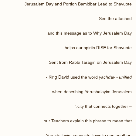
Jerusalem Day and Portion Bamidbar Lead to Shavuote
See the attached
and this message as to Why Jerusalem Day
helps our spirits RISE for Shavuote...
Sent from Rabbi Taragin on Jerusalem Day
King David
used the word
yachdav - unified -
when describing Yerushalayim Jerusalem
– city that connects together.”
our Teachers explain this phrase to mean that
Yerushalayim connects Jews to one another.