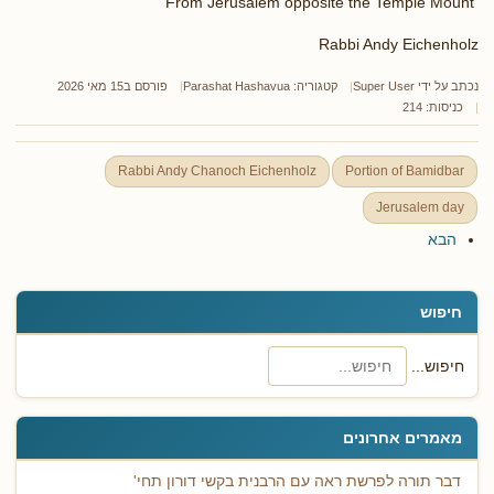
From Jerusalem opposite the Temple Mount
Rabbi Andy Eichenholz
נכתב על ידי
Super User
קטגוריה:
Parashat Hashavua
פורסם ב15 מאי 2026
כניסות: 214
Rabbi Andy Chanoch Eichenholz
Portion of Bamidbar
Jerusalem day
הבא
חיפוש
חיפוש...
מאמרים אחרונים
דבר תורה לפרשת ראה עם הרבנית בקשי דורון תחי'