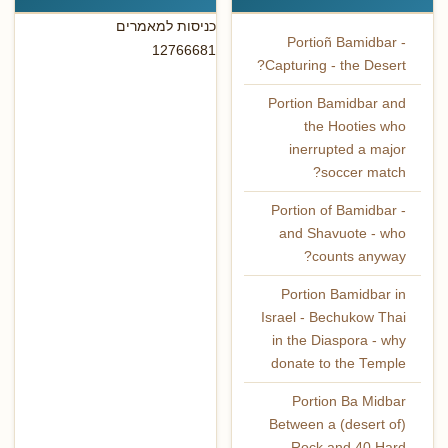
כניסות למאמרים
Portioñ Bamidbar -
12766681
Capturing - the Desert?
Portion Bamidbar and
the Hooties who
inerrupted a major
soccer match?
Portion of Bamidbar -
and Shavuote - who
counts anyway?
Portion Bamidbar in
Israel - Bechukow Thai
in the Diaspora - why
donate to the Temple
Portion Ba Midbar
Between a (desert of)
Rock and 40 Hard