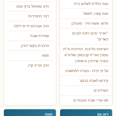
עצה כללית לשלום בית
הרב שמואל ברוך גנוט
אגוז קשיו, למשל
דבר החסידות
חדש: אשת חיל - מעודכן
הרב אברהם חיים זילבר
"יאריך ימים ויזכה לבנים
שמירת שבת
כשרים"
הרבנית בקשי דורון
רשימות הליכות, הדרכות וד"ת
ממרן הגר"ח קניבסקי שליט"א
פסח
בעניני שידוכין ונישואין
הרב אריה קרן
עַל פִּי דַרְכּוֹ - נקודה למחשבה
קידוש לשבת בבוקר
השידוכים
סט שירי שבת מובחרים
ראו גם
מונה