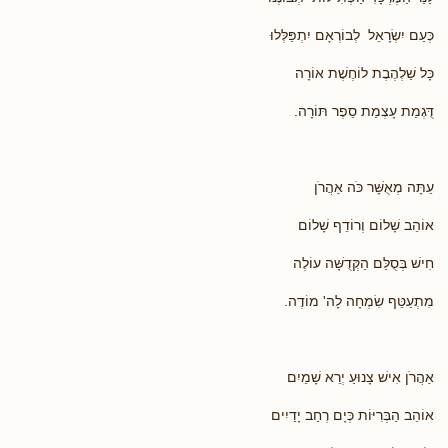
כְּעַם יִשְׂרָאֵל לְבוֹרְאָם יִתְפַּלְּלוּ
כָּל שַׁלְהֶבֶת לוֹחֶשֶׁת אוֹרָה
דֻּגְמַת עָצְמַת סֵפֶר תּוֹרָה.
עַתָּה מְאֻשָּׁר כֹּה אַהֲרֹן
אוֹהֵב שָׁלוֹם וְרוֹדֵף שָׁלוֹם
חִישׁ בְּסֻלַּם הַקְּדֻשָּׁה עוֹלֶה
מִתְעַטֵּף שִׂמְחָה לָה' מוֹדֶה.
אַהֲרֹן אִישׁ צָנוּעַ יְרֵא שָׁמַיִם
אוֹהֵב הַבְּרִיּוֹת כְּיָם רְחַב יָדַיִים