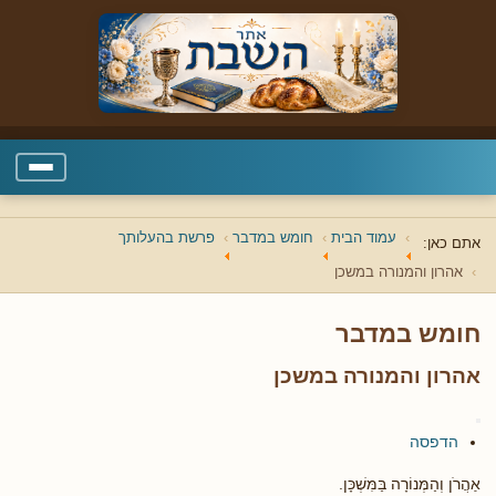
עמוד הבית
חומש במדבר
פרשת בהעלותך
אתם כאן:
אהרון והמנורה במשכן
חומש במדבר
אהרון והמנורה במשכן
הדפסה
אַהֲרֹן וְהַמְּנוֹרָה בַּמִּשְׁכָּן.