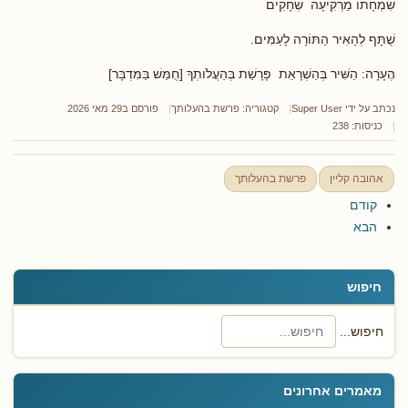
שִׂמְחָתוֹ מַרְקִיעָה שְׁחָקִים
שֻׁתָּף לְהָאִיר הַתּוֹרָה לָעַמִּים.
הֶעָרָה: הַשִּׁיר בְּהַשְׁרָאַת פָּרָשַׁת בְּהַעֲלֹותְךָ [חֻמַּשׁ בַּמִּדְבָּר]
נכתב על ידי
Super User
קטגוריה:
פרשת בהעלותך
פורסם ב29 מאי 2026
כניסות: 238
אהובה קליין
פרשת בהעלותך
קודם
הבא
חיפוש
חיפוש...
מאמרים אחרונים