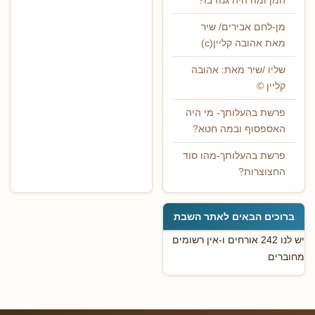
המן ומה היה גנוז בו?
מן-לחם אבירים/ שיר
מאת אהובה קליין(c)
שליו /שיר מאת: אהובה
קליין ©
פרשת בהעלותך- מי היה
האספסוף ובמה חטא?
פרשת בהעלותך-מהו סוד
החצוצרות?
ברוכים הבאים לאתר השבת
יש לנו 242 אורחים ו-אין רשומים
מחוברים