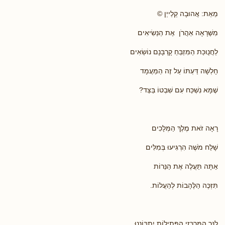
מֵאֵת: אֲהוּבָה קְלַייְן ©
מִשֶּׁרָאָה אַהֲרֹן אֶת הַנְּשִׂיאִים
לַחֲנֻוכַּת הַמִּזְבֵּחַ קָרְבָּנָם נוֹשְׂאִים
חָלְשָׁה דַּעְתּוֹ עַל זֶה הַמַּעֲמָד
שֶׁמָּא נִשְׁכַּח עִם שִׁבְטוֹ בַּצַּד?
רָאָה זֹאת מֶלֶךְ הַמְּלָכִים
שָׁלַח מֹשֶׁה הִרְגִּיעוּ בְּמִלִּים
אַתָּה תַּעֲלֶה אֶת הַנֵּרוֹת
תִּזְכֶּה הַלֶּהָבוֹת לְהַעֲלוֹת.
לַנֵּר הַמֶּרְכָּזִי הַפְּתִילוֹת יִתְבּוֹנְנוּ