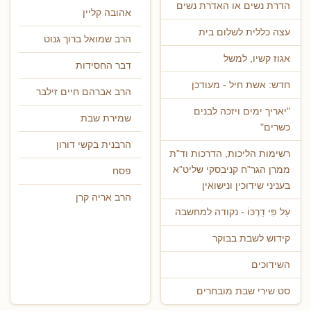
הדרת נשים או האדרת נשים
אהובה קליין
עצה כללית לשלום בית
הרב שמואל ברוך גנוט
אגוז קשיו, למשל
דבר החסידות
חדש: אשת חיל - מעודכן
הרב אברהם חיים זילבר
"יאריך ימים ויזכה לבנים
שמירת שבת
כשרים"
הרבנית בקשי דורון
רשימות הליכות, הדרכות וד"ת
ממרן הגר"ח קניבסקי שליט"א
פסח
בעניני שידוכין ונישואין
הרב אריה קרן
עַל פִּי דַרְכּוֹ - נקודה למחשבה
קידוש לשבת בבוקר
השידוכים
סט שירי שבת מובחרים