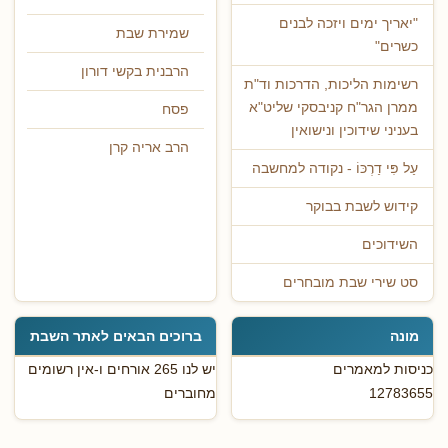
"יאריך ימים ויזכה לבנים
שמירת שבת
כשרים"
הרבנית בקשי דורון
רשימות הליכות, הדרכות וד"ת
ממרן הגר"ח קניבסקי שליט"א
פסח
בעניני שידוכין ונישואין
הרב אריה קרן
עַל פִּי דַרְכּוֹ - נקודה למחשבה
קידוש לשבת בבוקר
השידוכים
סט שירי שבת מובחרים
מונה
ברוכים הבאים לאתר השבת
כניסות למאמרים
יש לנו 265 אורחים ו-אין רשומים
12783655
מחוברים