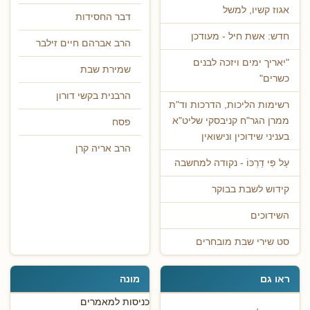
אגוז קשיו, למשל
דבר החסידות
חדש: אשת חיל - מעודכן
הרב אברהם חיים זילבר
"יאריך ימים ויזכה לבנים
שמירת שבת
כשרים"
הרבנית בקשי דורון
רשימות הליכות, הדרכות וד"ת
ממרן הגר"ח קניבסקי שליט"א
פסח
בעניני שידוכין ונישואין
הרב אריה קרן
עַל פִּי דַרְכּוֹ - נקודה למחשבה
קידוש לשבת בבוקר
השידוכים
סט שירי שבת מובחרים
ראו גם
מונה
כניסות למאמרים