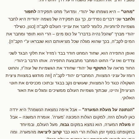
"מחט"
– היא נשמתו של יהודי. ומדוע? מחט תפקידה
לתפור
ולחבר
שני דברים נפרדים, כך גם תפקידה של נשמה יהודית היא לחבר
גשמיות לרוחניות, כלומר לחבר את ענייני העולם לקב"ה [כגון, כשילד
יהודי מברך "שהכל נהיה בדברו" על כוס מים – הרי הוא תופר ומחבר את
המים לקב"ה, בכך שהוא מגלה שכל מציאותם הוא שנבראו ע"י הקב"ה].
ואופן התפירה הוא, שחוד המחט חודר בבד ו'מזיז' את חלקי הבגד לשני
צדדים ואז ע"י החוט המחבר מתבצעת התפירה. אותו הדבר ביהודי:
החוד מראה על
התוקף
של יהודי שחודר את הגשמיות של עוה"ז, והחוט
רומז על עניני המצוות, המחברים יהודי לקב"ה [וזה מודגש במצוות ציצית
השקולה כנגד כל המצוות; שעושים נקב בבגד ובתוכו מכניסים את חוטי
הציצית] והיינו, שבתוך גשמיות העולם ממשיכים ומגלים את האור
האלוקי.
"הנתונה על מעלת המערה"
– אבל איפה נמצאת הנשמה? היא ירדה
כאן לעולם הזה, למקום הגלות המכונה 'מערה'. אומרת המשנה – אבל
זו
מעלת
המערה, הוא נמצא במקום
גבוה
, מעל העולם, ובמיוחד
בתקופתנו בסוף זמן הגלות הרי הוא כבר
קרוב ליציאה
מהמערה. ומה