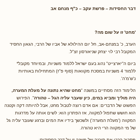
דבר החסידות – פרשת עקב – כ"ף מנחם אב
'מחט' זו על שום מה?
הערב, כ' במנחם-אב, חל יום ההילולא של אביו של הרבי, הגאון החסיד
המקובל רבי לוי יצחק שניאורסון זצ"ל.
ביום ה"יארצייט" נהוג בעם ישראל ללמוד משניות, ובמיוחד מקובל*
ללמוד 4 משניות במסכת מקוואות (סוף פ"ז) המתחילות באותיות
נ'ש'מ'ה'.
הלימוד הזה מסתיים במשנה "
מחט שהיא נתונה על מעלת המערה,
היה מוליך ומביא במים, כיון שעבר עליה הגל – טהורה
". הפירוש
הפשוט של הדברים: אם אדם רוצה לטבול מחט, אבל להיותה דקה וקטנה
הוא חושש שתפול למקווה, אז הפתרון הוא: לשים אותה על מדרגות
המקווה ('מעלת המערה') ולשכשך בידיו את המים וברגע שעובר עליה גל
של מי המקווה הרי היא טהורה.
מסביר הרבי את תוכנה של משנה זו על דרך החסידות: