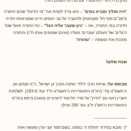
נותן כח ליהודי להתמודד עם טרדות העולם הזה?
"
היה מוליך ומביא במים
" – הוא צריך לקחת את "מי הדעת" שהם התורה
(רמב"ם סוף הל' מקוואות) ולהעביר על גבי המחט היינו שמציאותו תהיה
חדורה במי התורה, ואז – "
כיון שעבר עליה הגל"
– כח התורה פועל שכל
ה'גלים' של העולם 'עוברים' מעליו (ואינם שוטפים אותו ח"ו) והתורה
מזככת את הנשמה – "
טהורה
".
שבת שלום!
מבוסס על:
שיחת הרבי לילדי מחנה-הקיץ 'גן ישראל', כ"ף מנחם אב
ה'תשמ"ט (נד' בתו"מ התוועדויות ה'תשמ"ט ח"ד עמ' 183-6). לשלמות
העניין ראה גם "הדרן" על סדר הלימוד ליארצייט (מוגה) נדפס בתו"מ
התוועדויות ה'תש"נ ח"ב עמ' 290 ואילך.
______________
*) מובא בסידור תהלת ה' בסופו, בשם ספר עצי עדן ומעשה אורג