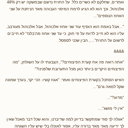
ואחרים, שחלקם לא כשרים כלל. על התוית נרשם שבמשקה יש רק 48%
אלכוהול, וכך הוא לא הגיע לרמת המיסוי הגבוהה מאד הניתנת על שני
האחוז הנוספים"...
"...אבל באמת הוא הוסיף עוד שני אחוז אלכוהול, אבל אלכוהול מעורבב,
עליו הוא לא חייב לדווח על פי חוק, כי עד שני אחוז מה'בלנד' לא חייבים
לרשום על התוית"...., הבין שכני לספסל.
&&&&
"אתה רואה פה את קערת הפיצוחים?", הצבעתי לו על השולחן, "מה
הפיצוחים היקרים ביותר כאן מכל התערובת שלפנינו?"
האיש הסתכל בקערת הפיצוחים ואמר: "אגוז קשיו. הכי יקר, בערך שמונה
שקל למאה גרם"...
"מדוע?"...
"אין לי מושג"....
"אגלה לך סוד שמתקשר בדיוק למה שדיברנו, והוא שכל דבר מאכל שאין
לך ידיעה מאד מאד ברורה עליו, אסור לאוכלו בלי שיש עליו השגחה