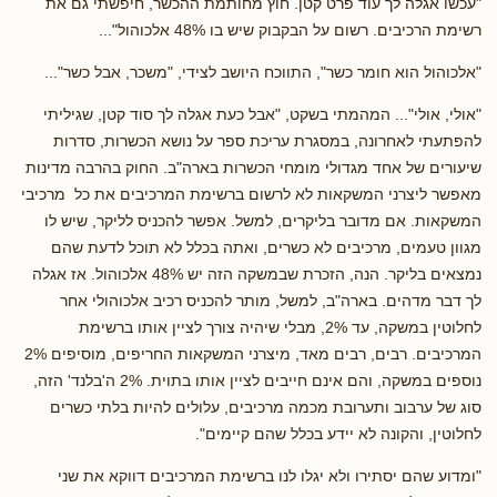
"עכשו אגלה לך עוד פרט קטן. חוץ מחותמת ההכשר, חיפשתי גם את
רשימת הרכיבים. רשום על הבקבוק שיש בו 48% אלכוהול"...
"אלכוהול הוא חומר כשר", התווכח היושב לצידי, "משכר, אבל כשר"...
"אולי, אולי"... המהמתי בשקט, "אבל כעת אגלה לך סוד קטן, שגיליתי
להפתעתי לאחרונה, במסגרת עריכת ספר על נושא הכשרות, סדרות
שיעורים של אחד מגדולי מומחי הכשרות בארה"ב. החוק בהרבה מדינות
מאפשר ליצרני המשקאות לא לרשום ברשימת המרכיבים את כל מרכיבי
המשקאות. אם מדובר בליקרים, למשל. אפשר להכניס לליקר, שיש לו
מגוון טעמים, מרכיבים לא כשרים, ואתה בכלל לא תוכל לדעת שהם
נמצאים בליקר. הנה, הזכרת שבמשקה הזה יש 48% אלכוהול. אז אגלה
לך דבר מדהים. בארה"ב, למשל, מותר להכניס רכיב אלכוהולי אחר
לחלוטין במשקה, עד 2%, מבלי שיהיה צורך לציין אותו ברשימת
המרכיבים. רבים, רבים מאד, מיצרני המשקאות החריפים, מוסיפים 2%
נוספים במשקה, והם אינם חייבים לציין אותו בתוית. 2% ה'בלנד' הזה,
סוג של ערבוב ותערובת מכמה מרכיבים, עלולים להיות בלתי כשרים
לחלוטין, והקונה לא יידע בכלל שהם קיימים".
"ומדוע שהם יסתירו ולא יגלו לנו ברשימת המרכיבים דווקא את שני