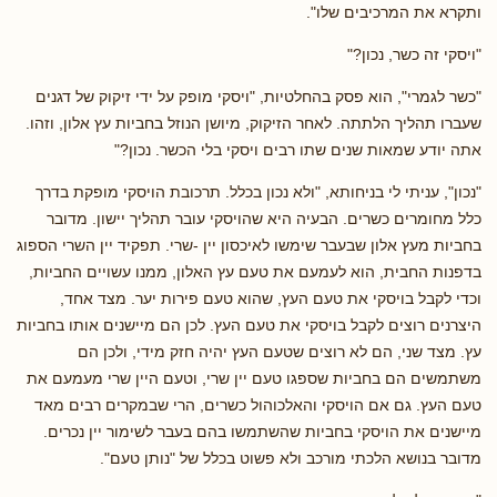
ותקרא את המרכיבים שלו".
"ויסקי זה כשר, נכון?"
"כשר לגמרי", הוא פסק בהחלטיות, "ויסקי מופק על ידי זיקוק של דגנים
שעברו תהליך הלתתה. לאחר הזיקוק, מיושן הנוזל בחביות עץ אלון, וזהו.
אתה יודע שמאות שנים שתו רבים ויסקי בלי הכשר. נכון?"
"נכון", עניתי לי בניחותא, "ולא נכון בכלל. תרכובת הויסקי מופקת בדרך
כלל מחומרים כשרים. הבעיה היא שהויסקי עובר תהליך יישון. מדובר
בחביות מעץ אלון שבעבר שימשו לאיכסון יין -שרי. תפקיד יין השרי הספוג
בדפנות החבית, הוא לעמעם את טעם עץ האלון, ממנו עשויים החביות,
וכדי לקבל בויסקי את טעם העץ, שהוא טעם פירות יער. מצד אחד,
היצרנים רוצים לקבל בויסקי את טעם העץ. לכן הם מיישנים אותו בחביות
עץ. מצד שני, הם לא רוצים שטעם העץ יהיה חזק מידי, ולכן הם
משתמשים הם בחביות שספגו טעם יין שרי, וטעם היין שרי מעמעם את
טעם העץ. גם אם הויסקי והאלכוהול כשרים, הרי שבמקרים רבים מאד
מיישנים את הויסקי בחביות שהשתמשו בהם בעבר לשימור יין נכרים.
מדובר בנושא הלכתי מורכב ולא פשוט בכלל של "נותן טעם".