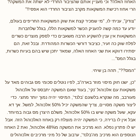
האחוז האלה? וכי מעניין אותם שהציבור החרדי לא ישתה את המשקה?
הרי אחוז רכישת המשקאות מקרב הציבור החרדי הוא אפסי!!"
"צודק", עניתי לו, "מי שמכיר קצת את שוק המשקאות החריפים בעולם,
יודע עד כמה קשה להעניק הכשר למשקאות הללו, בגלל שלחברות
המשקאות אין ענין להשקיע הרבה משאבים כדי לספק מוצרים כשרים
לפלח שוק כה זעיר, כציבור דורשי הכשרות המהודרת. ובכל זאת, הם
יסתירו דווקא את שני האחוז האלה, שמאד יתכן שיש בהם בעיות כשרות,
בגלל המס"...
"המס??", תהה בן שיחי.
"כן, ישנו חוק מיסוי מוזר בארה"ב, לפיו נוטלים סכומי מס גבוהים מאד על
משקאות עם אלכוהול 'נקי', בעוד שאם המשקה יתבסס על אלכוהול
מעורבב, מה שנקרא בלשונם 'בלנד', המיסוי יהיה נמוך יותר מחצי. כדי
ליצור משקה מסויים, צריך שהמשקה יכיל 50% אלכוהול, למשל. אך דא
עקא, שעל משקה שיש בו 50% אלכוהול, משלם היצרן מס גבוה במיוחד.
אבל אין לו ברירה, כי המשקה יהיה מוצלח רק באחוז האלכוהול הזה. אבל
יש לו פתרון נפלא. הוא מרכיב את המשקה מ48% אלכוהול, ואת 2 האחוז
הנוספים הוא מרכיב מה'בלנד', ערבוב של כל מיני מרכיבים אלכוהולים