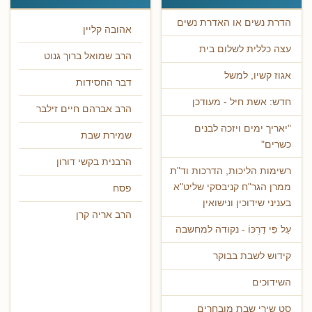
הדרת נשים או האדרת נשים
אהובה קליין
עצה כללית לשלום בית
הרב שמואל ברוך גנוט
אגוז קשיו, למשל
דבר החסידות
חדש: אשת חיל - מעודכן
הרב אברהם חיים זילבר
"יאריך ימים ויזכה לבנים
שמירת שבת
כשרים"
הרבנית בקשי דורון
רשימות הליכות, הדרכות וד"ת
ממרן הגר"ח קניבסקי שליט"א
פסח
בעניני שידוכין ונישואין
הרב אריה קרן
עַל פִּי דַרְכּוֹ - נקודה למחשבה
קידוש לשבת בבוקר
השידוכים
סט שירי שבת מובחרים