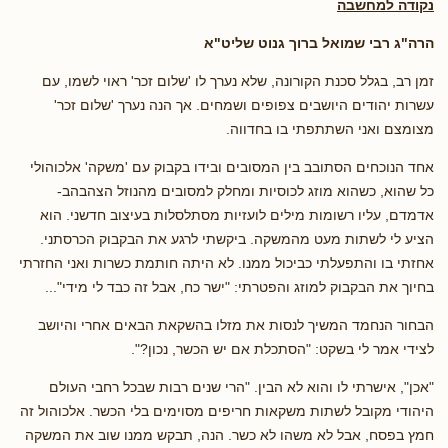
נקודה למחשבה
הרה"ג רבי שמואל ברוך גנוט שליט"א
זמן רב, בגלל סכנת הקורונה, שלא נערך לו 'שלום זכר' ראוי לשמו, עם
עשרות יהודים היושבים צפופים ושמחים. אך הנה נערך 'שלום זכר'
מצומצם ואני השתתפתי בו בחדווה.
אחד הנוכחים הסתובב בין המסובים ובידו בקבוק עם 'משקה' אלכוהולי
כל שהוא, כשהוא מוזג לכוסיות ומחלק למסובים מהנוזל הצהבהב-
אדמדם, עליו רשומות מילים לועזיות מסתלסלות בעיצוב חדשני. הוא
הציע לי לשתות מעט מהמשקה. ביקשתי לרגע את הבקבוק הכרסתני.
אחזתי בו והתפעלתי כביכול ממנו. לא היתה חותמת כשרות ואני החזרתי
בחיוך את הבקבוק למוזג והפטרתי: "ישר כח, אבל זה כבד לי מידי"...
הבחור הנחמד המשיך לנסות את מזלו בהשקאת הבאים אחרי והיושב
לצידי אמר לי בשקט: "הסתכלת אם יש הכשר, נכון?".
"אכן", אישרתי לו והוא לא הבין. "הרי שנים רבות שבכל רחבי העולם
היהודי מקובל לשתות משקאות חריפים מסוימים בלי הכשר. אלכוהול זה
חמץ בפסח, אבל לא משהו לא כשר. הנה, תבקש ממנו שוב את המשקה