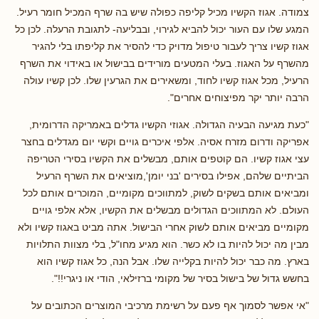
צמודה. אגוז הקשיו מכיל קליפה כפולה שיש בה שרף המכיל חומר רעיל.
המגע שלו עם העור יכול להביא לגירוי, ובבליעה- לתגובת הרעלה. לכן כל
אגוז קשיו צריך לעבור טיפול מדויק כדי להסיר את קליפתו בלי להגיר
מהשרף על האגוז. בעלי המטעים מורידים בבישול או באידוי את השרף
הרעיל, מכל אגוז קשיו לחוד, ומשאירים את הגרעין שלו. לכן קשיו עולה
הרבה יותר יקר מפיצוחים אחרים".
"כעת מגיעה הבעיה הגדולה. אגוזי הקשיו גדלים באמריקה הדרומית,
אפריקה ודרום מזרח אסיה. אלפי איכרים גויים וקשי יום מגדלים בחצר
עצי אגוז קשיו. הם קוטפים אותם, מבשלים את הקשיו בסירי הטריפה
הביתיים שלהם, אפילו בסירים 'בני יומן',מוציאים את השרף הרעיל
ומביאים אותם בשקים לשוק, למתווכים מקומיים, המוכרים אותם לכל
העולם. לא המתווכים הגדולים מבשלים את הקשיו, אלא אלפי גויים
מקומיים מביאים אותם לשוק אחרי הבישול. אתה מביט באגוז קשיו ולא
מבין מה יכול להיות בו לא כשר. הוא מגיע מחו"ל, בלי מצוות התלויות
בארץ. מה כבר יכול להיות בקלייה שלו. אבל הנה, כל אגוז קשיו הוא
בחשש גדול של בישול בסיר של מקומי ברזילאי, הודי או ניגרי!!".
"אי אפשר לסמוך אף פעם על רשימת מרכיבי המוצרים הכתובים על