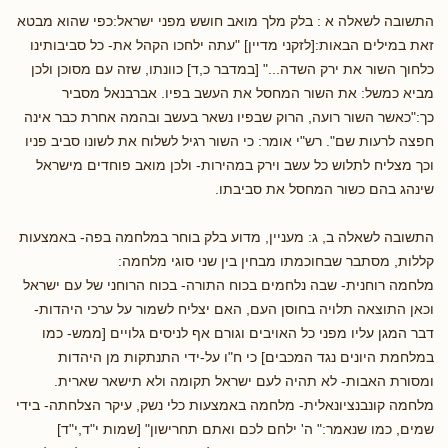
התשובה לשאלה א : בלק מלך מואב חושש מפני ישראל:כפי שהוא מבטא
זאת במילים הבאות:[לזקני מדיין] "עתה ילחכו הקהל את- כל סביבותינו
כלחוך השור את ירק השדה..." [במדבר כ,ד] כוונתו, שזה עם מסוכן ולכן
מביא כמשל: את השור המחסל את העשב בפיו. אברבנאל מסביר
כך:"כאשר השור רועה, הרוק שבפיו נשאר בעשב ובהמה אחרת כבר אינה
חפצה לרעות שם". רש"י אומר: כי השור רגיל לשלוח את לשונו סביב פניו
וכך מצליח לתלוש כל עשב וירק במהירות- ולכן מואב פוחדים מישראל
שינהג בהם כשור המחסל את סביבתו.
התשובה לשאלה ב, ג: מעניין, מדוע בלק בוחר במלחמה בפה- באמצעות
קללות, מסתבר שבחוכמתו מבחין בין שני סוגי מלחמה:
מלחמה רוחנית- שבה נלחמים בכוח התורה- בכוח הרוחני של עם ישראל
וכאן התוצאה תלויה בחוסן העם, האם יצליח לשמור על ערכי היהדות-
דבר המגן עליו מפני כל האויבים וגורם אף לניסים גלויים [ממש- כמו
במלחמת היונים נגד המכבים] כי ח"ו על-ידי התנתקות מן היהדות
ומסורת האבות- לא תהיה לעם ישראל תקומה ולא תישאר שארית.
מלחמה קונבנציונאלית- מלחמה באמצעות כלי נשק, עיקר הצלחתה- בידי
שמים, כמו שנאמר:" ה' ילחם לכם ואתם תחרישון" [שמות י"ד,י"ד]