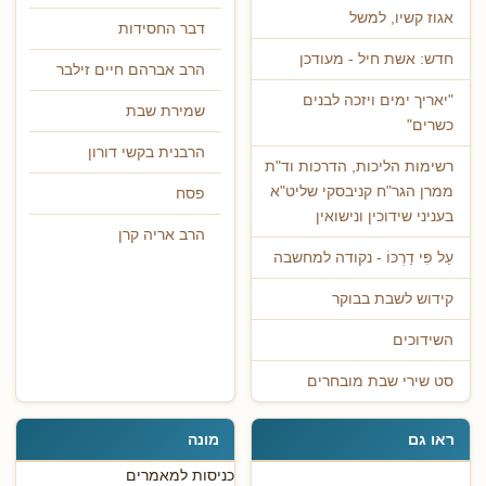
אגוז קשיו, למשל
דבר החסידות
חדש: אשת חיל - מעודכן
הרב אברהם חיים זילבר
"יאריך ימים ויזכה לבנים
שמירת שבת
כשרים"
הרבנית בקשי דורון
רשימות הליכות, הדרכות וד"ת
ממרן הגר"ח קניבסקי שליט"א
פסח
בעניני שידוכין ונישואין
הרב אריה קרן
עַל פִּי דַרְכּוֹ - נקודה למחשבה
קידוש לשבת בבוקר
השידוכים
סט שירי שבת מובחרים
ראו גם
מונה
כניסות למאמרים