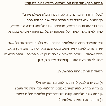
פרשת בלק- סוד קיום עם ישראל- כיצד? / אהובה קליין
"בכל דור ודור עומדים עלינו לכלותינו והקב"ה מצילנו מידם"
כך נוהגים אנו- להגיד בליל הסדר מידי שנה[בהגדת פסח]
תוך כדי התבוננות בפרשה, מבחינים אנו במלחמה נדירה נגד ישראל,
כמוה לא נתקלנו- לאורך כל ההיסטוריה של עם היהודי וגם לא במקרא.
וכך מתוארת תחילת המלחמה בתורה:"וירא בלק בן ציפור את כל אשר
עשה ישראל לאמורי ויגר מואב מפני העם מאד כי רב- הוא, וייקץ מואב
מפני ישראל.... וישלח מלאכים אל בלעם בן בעור פתורה... ועתה לכה- נא
ארה- לי את העם הזה..." [במדבר פרק כ"ב, ב-ו]
השאלות המתעוררות בפרשה, הן:
א] מה גורם לבלק לרצות להילחם נגד עם ישראל?
ב] מדוע מחליט להשתמש באמצעי הקללות- ככלי נשק נגד העם?
ג] במה שונה מלחמה- קונבנציונאלית לבין מלחמת מילים בפה?
ד] מה הייתה תוצאת המלחמה?