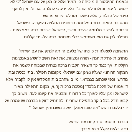
ובאמת ההיסטוריה מוכיחה כי תמיד אלוקים מגן על עם ישראל:"כי לא
ייטוש ה' עמו ונחלתו לא יעזוב". בלק ידע כי להלחם נגד ה'- אין לו אף
סיכוי של הצלחה, אלא כישלון מוחלט הידוע מראש.
מהסיבה הזאת, בחר במלחמה הרוחנית התלויה בעיקרה- בישראל
ובכוחם להשיב מלחמה שערה וחשב, לישראל יש כוח בפה באמצעות -
תפילה לכן גם הוא משתמש ככלי מלחמה בפה על- ידי קללות.
התשובה לשאלה ד: כוונתו של בלעם הייתה לנתק את עם ישראל
מתרבות עתיקת יומין- תורה ומצוות. את זאת חשב להשיג באמצעות
הקללות, אך כנגד כך השאיר הקב"ה ברכה נצחית שבכוחה לשמר את
המקור הרוחני- שעליו נשען עם ישראל- מקומות תפילה, בתי כנסת ובתי
מדרש. וכפי שכתוב בגמרא:" מיום שחרב בית המקדש אין לו לקב"ה אלא
ד' אמות של הלכה בלבד" [מסכת ברכות [ח,א] מקום התפילה מאיר
לישראל ומגן עליו לאורך כל הדורות ומבטיח את קיומו לעד. משום כך
קבעו חז"ל בכל בוקר בתפילת שחרית: להתחיל דווקא בברכה שנאמרה על
ידי בלעם הרשע:"מה טובו אוהלך יעקב משכנותיך ישראל.."
בברכה זו טמון סוד קיום עם ישראל.
רצה בלעם לקלל ויצא מברך .