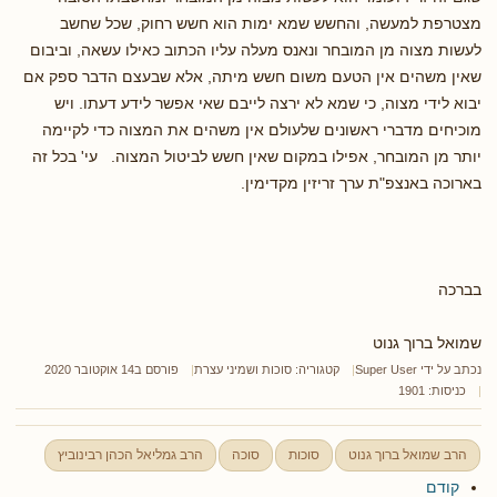
מצטרפת למעשה, והחשש שמא ימות הוא חשש רחוק, שכל שחשב
לעשות מצוה מן המובחר ונאנס מעלה עליו הכתוב כאילו עשאה, וביבום
שאין משהים אין הטעם משום חשש מיתה, אלא שבעצם הדבר ספק אם
יבוא לידי מצוה, כי שמא לא ירצה לייבם שאי אפשר לידע דעתו. ויש
מוכיחים מדברי ראשונים שלעולם אין משהים את המצוה כדי לקיימה
יותר מן המובחר, אפילו במקום שאין חשש לביטול המצוה. עי' בכל זה
בארוכה באנצפ"ת ערך זריזין מקדימין.
בברכה
שמואל ברוך גנוט
נכתב על ידי
Super User
קטגוריה:
סוכות ושמיני עצרת
פורסם ב14 אוקטובר 2020
כניסות: 1901
הרב שמואל ברוך גנוט
סוכות
סוכה
הרב גמליאל הכהן רבינוביץ
קודם