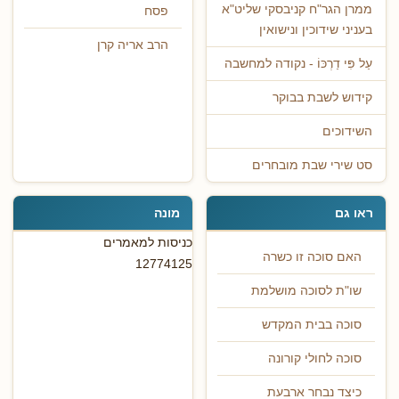
ממרן הגר"ח קניבסקי שליט"א
פסח
בעניני שידוכין ונישואין
הרב אריה קרן
עַל פִּי דַרְכּוֹ - נקודה למחשבה
קידוש לשבת בבוקר
השידוכים
סט שירי שבת מובחרים
ראו גם
מונה
כניסות למאמרים
האם סוכה זו כשרה
12774125
שו"ת לסוכה מושלמת
סוכה בבית המקדש
סוכה לחולי קורונה
כיצד נבחר ארבעת