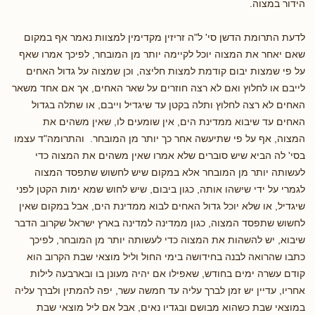
הידור במצוה.
לדעת התרומת הדשן סי' ל"ה זריזין מקדימין למצוות נאמר אף במקום
שאם יאחר את המצוה יוכל לקיימה יותר מן המובחר, לפיכך אמרו שאף
על פי שמצות יבום קודמת למצות חליצה, וכן שמצוה על גדול האחים
לייבם או לחלוץ ואם לא רצה חוזרים על שאר האחים, אך אם אחד משאר
האחים לא רצה לחלוץ ותלה בקטן עד שיגדיל וייבם, או שתלה בגדול
האחים עד שיבוא ממדינת הים, אין שומעים לו, שאין משהים את
המצוה, אף על פי שתיעשה אחר כך יותר מן המובחר. והתרומה"ד עצמו
בסי' לה הביא שיש סוברים שלא אמרו שאין משהים את המצוה כדי
לעשותה יותר מן המובחר אלא במקום שיש לחשוש שתפסד המצוה
לגמרי על ידי שישהו אותה, כגון ביבום, שיש לחוש שמא ימות הקטן לפני
שיגדיל, או שלא יוכל גדול האחים לבוא ממדינת הים, אבל במקום שאין
לחשוש שתפסד המצוה, כגון ממדינה למדינה בארץ ישראל שקרוב הדבר
שיבוא, יש להשהות את המצוה כדי לעשותה יותר מן המובחר, לפיכך
כתבו שהרואה לבנה בחידושה בימי החול וליל מוצאי שבת הקרוב הוא
קודם עשרה ימים בחודש, שאפילו אם יהיה מעונן בו ובארבעה לילות
אחריו, עדיין יש זמן לברך עליה עד חמשה עשר, יפה להמתין ולברך עליה
במוצאי שבת כשהוא מבושם ובגדיו נאים, אבל אם ליל מוצאי שבת