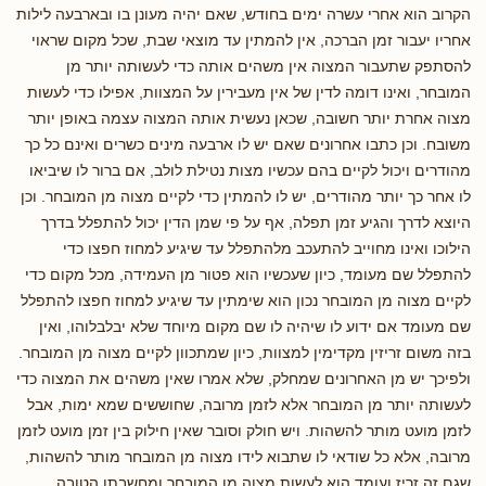
הקרוב הוא אחרי עשרה ימים בחודש, שאם יהיה מעונן בו ובארבעה לילות
אחריו יעבור זמן הברכה, אין להמתין עד מוצאי שבת, שכל מקום שראוי
להסתפק שתעבור המצוה אין משהים אותה כדי לעשותה יותר מן
המובחר, ואינו דומה לדין של אין מעבירין על המצוות, אפילו כדי לעשות
מצוה אחרת יותר חשובה, שכאן נעשית אותה המצוה עצמה באופן יותר
משובח. וכן כתבו אחרונים שאם יש לו ארבעה מינים כשרים ואינם כל כך
מהודרים ויכול לקיים בהם עכשיו מצות נטילת לולב, אם ברור לו שיביאו
לו אחר כך יותר מהודרים, יש לו להמתין כדי לקיים מצוה מן המובחר. וכן
היוצא לדרך והגיע זמן תפלה, אף על פי שמן הדין יכול להתפלל בדרך
הילוכו ואינו מחוייב להתעכב מלהתפלל עד שיגיע למחוז חפצו כדי
להתפלל שם מעומד, כיון שעכשיו הוא פטור מן העמידה, מכל מקום כדי
לקיים מצוה מן המובחר נכון הוא שימתין עד שיגיע למחוז חפצו להתפלל
שם מעומד אם ידוע לו שיהיה לו שם מקום מיוחד שלא יבלבלוהו, ואין
בזה משום זריזין מקדימין למצוות, כיון שמתכוון לקיים מצוה מן המובחר.
ולפיכך יש מן האחרונים שמחלק, שלא אמרו שאין משהים את המצוה כדי
לעשותה יותר מן המובחר אלא לזמן מרובה, שחוששים שמא ימות, אבל
לזמן מועט מותר להשהות. ויש חולק וסובר שאין חילוק בין זמן מועט לזמן
מרובה, אלא כל שודאי לו שתבוא לידו מצוה מן המובחר מותר להשהות,
שגם זה זריז ועומד הוא לעשות מצוה מן המובחר ומחשבתו הטובה