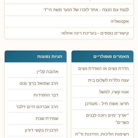
לנצח עם הנצח - אתר לזכרו של הנער משה הי"ד
אקטואליה
קישורים נוספים - בעריכת רינה אזולאי
מאמרים פופולריים
תגיות נפוצות
הדרת נשים או האדרת נשים
אהובה קליין
עצה כללית לשלום בית
הרב שמואל ברוך גנוט
אגוז קשיו, למשל
דבר החסידות
חדש: אשת חיל - מעודכן
הרב אברהם חיים זילבר
"יאריך ימים ויזכה לבנים
שמירת שבת
כשרים"
הרבנית בקשי דורון
רשימות הליכות, הדרכות וד"ת