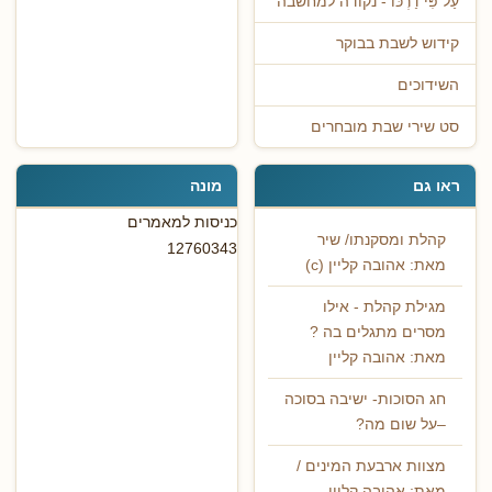
עַל פִּי דַרְכּוֹ - נקודה למחשבה
קידוש לשבת בבוקר
השידוכים
סט שירי שבת מובחרים
ראו גם
מונה
כניסות למאמרים
קהלת ומסקנתו/ שיר
12760343
מאת: אהובה קליין (c)
מגילת קהלת - אילו
מסרים מתגלים בה ?
מאת: אהובה קליין
חג הסוכות- ישיבה בסוכה
–על שום מה?
מצוות ארבעת המינים /
מאת: אהובה קליין