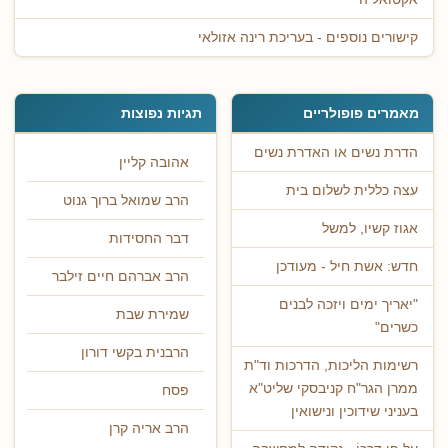
קישורים נוספים - בעריכת רינה אזולאי
מאמרים פופולריים
תגיות נפוצות
הדרת נשים או האדרת נשים
אהובה קליין
עצה כללית לשלום בית
הרב שמואל ברוך גנוט
אגוז קשיו, למשל
דבר החסידות
חדש: אשת חיל - מעודכן
הרב אברהם חיים זילבר
"יאריך ימים ויזכה לבנים
שמירת שבת
כשרים"
הרבנית בקשי דורון
רשימות הליכות, הדרכות וד"ת
ממרן הגר"ח קניבסקי שליט"א
פסח
בעניני שידוכין ונישואין
הרב אריה קרן