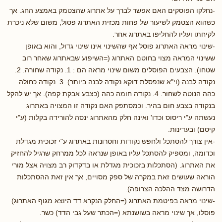
-נחלקו הפוסקים האם אפשר לברך על אתרוג שהצטמק באמצע החג. אך
כשהוא הצטמק לשיעור של פחות מכזית האתרוג פסול, משום שלא ניכרת
לקיחתו ועליו להחליפו באתרוג אחר.
-שינוי מראה האתרוג פוסל אף שהשינוי אינו שינוי גדול, והוא באופן
ששינוי המראה מצוי בחוטם האתרוג (=השיפוע שבאתרוג שאחר רוב
שטחו). הצבעים הפוסלים משום שינוי מראה הם : 1. נקודה שחורה. 2.
נקודה לבנה (וי"א שנפסלת דוקא נקודה לבנה ביותר). 3. נקודה כחולה
כהה הנוטה לשחור. 4. נקודה חומה כהה (כצבע אבקת קפה). אך יש להקל
בנקודה בצבע חום בהיר. וכמסתפק האם נקודה זו המצויה באתרוג
נעשתה ע"י ריסוס וכדו' ואינה חלק מהאתרוג ינסה להורידה בקלות (ע"י
קיסם) ובעדינות.
-אין צורך להסתכל ולחפש נקודות וחסרונות באתרוג ע"י זכוכית מגדלת
וכדומה, ומספיק להסתכל עליו באופן שנראה לכל ממרחק שרגיל להחזיק
את האתרוג. (הסתכלות בזכוכית מגדלת או בדקדוק רב מצויה אצל מורי
הוראה שעושים זאת במקרה של ספק מסויים, אך אין זאת ההסתכלות
הדרושה מצד ההלכה הצרופה).
-שינוי מראה בפיטמת האתרוג (=החלק הנקרא דד היוצא מגוף האתרוג)
פוסלו, אך שינוי מראה בשושנתא (=הכתר שעל גבי הדד) כשר.