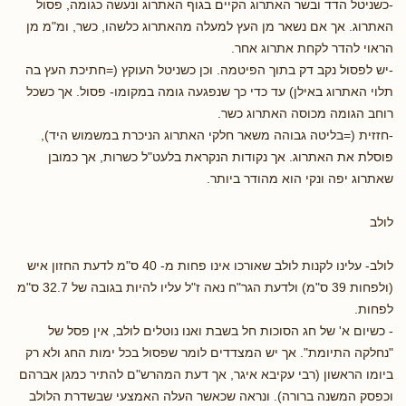
-כשניטל הדד ובשר האתרוג הקיים בגוף האתרוג ונעשה כגומה, פסול
האתרוג. אך אם נשאר מן העץ למעלה מהאתרוג כלשהו, כשר, ומ"מ מן
הראוי להדר לקחת אתרוג אחר.
-יש לפסול נקב דק בתוך הפיטמה. וכן כשניטל העוקץ (=חתיכת העץ בה
תלוי האתרוג באילן) עד כדי כך שנפגעה גומה במקומו- פסול. אך כשכל
רוחב הגומה מכוסה האתרוג כשר.
-חזזית (=בליטה גבוהה משאר חלקי האתרוג הניכרת במשמוש היד),
פוסלת את האתרוג. אך נקודות הנקראת בלעט"ל כשרות, אך כמובן
שאתרוג יפה ונקי הוא מהודר ביותר.
לולב
לולב- עלינו לקנות לולב שאורכו אינו פחות מ- 40 ס"מ לדעת החזון איש
(ולפחות 39 ס"מ) ולדעת הגר"ח נאה ז"ל עליו להיות בגובה של 32.7 ס"מ
לפחות.
- כשיום א' של חג הסוכות חל בשבת ואנו נוטלים לולב, אין פסל של
"נחלקה התיומת". אך יש המצדדים לומר שפסול בכל ימות החג ולא רק
ביומו הראשון (רבי עקיבא איגר, אך דעת המהרש"ם להתיר כמגן אברהם
וכפסק המשנה ברורה). ונראה שכאשר העלה האמצעי שבשדרת הלולב