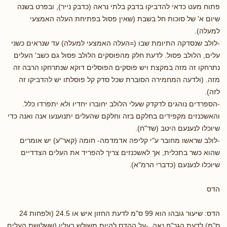
פתוח מעט כדאי להדביקו בדבק בלתי נראה (כדבק נייר), ובפרט בשנה
שיום א' של סוכות חל בשבת (שאין פסול בפתיחת העלה האמצעי
למעלה).
-לולב שנסדקה התיומת שבו (=העלה האמצעי למעלה) עד שנראים כשני
עלים, הלולב פסול. לדעת חלק מהפוסקים הלולב פסול גם כשב' העלים
נתרחקו זה מזה במקצת ויש פוסקים הפוסלים דוקא שנתרחקו הרבה זה
מזה. (ולדעה המחמירה הסוברת שכל סדק קל פוסלתו יש להדביקו זה
לזה).
-הספרדים נוהגים לדקדק שעלי הלולב יחוברו יחדיו ולא יתפרדו כלל.
והאשכנזים מקפידים בחלקם בזה וחלקם שהעלים יתנוענעו אנה ואנה כדי
שיוכלו לנענעם היטב (שד"ח).
-לולב שראשו מחובר ע"י קליפה אדמדמה- חומה (קאר"ע) יש אומרים
שהוא כשר בתכלית, אך לאשכנזים צריך להפריד את העלים הצדדיים
שיוכלו לנענעם (כדברי הרמ"א).
הדס
הדס: שיעור גובהו הוא 99 ס"מ לדעת החזון איש או 24.5 (ולפחות 24
ס"מ) לדעת הגר"ח נאה. -על ההדס להיות משולש בעליו (ששלושת העלים