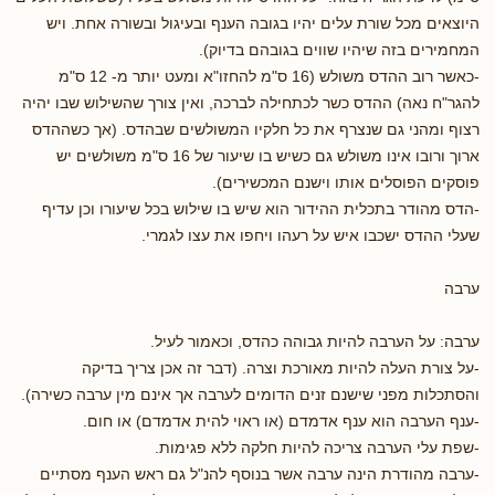
היוצאים מכל שורת עלים יהיו בגובה הענף ובעיגול ובשורה אחת. ויש
המחמירים בזה שיהיו שווים בגובהם בדיוק).
-כאשר רוב ההדס משולש (16 ס"מ להחזו"א ומעט יותר מ- 12 ס"מ
להגר"ח נאה) ההדס כשר לכתחילה לברכה, ואין צורך שהשילוש שבו יהיה
רצוף ומהני גם שנצרף את כל חלקיו המשולשים שבהדס. (אך כשההדס
ארוך ורובו אינו משולש גם כשיש בו שיעור של 16 ס"מ משולשים יש
פוסקים הפוסלים אותו וישנם המכשירים).
-הדס מהודר בתכלית ההידור הוא שיש בו שילוש בכל שיעורו וכן עדיף
שעלי ההדס ישכבו איש על רעהו ויחפו את עצו לגמרי.
ערבה
ערבה: על הערבה להיות גבוהה כהדס, וכאמור לעיל.
-על צורת העלה להיות מאורכת וצרה. (דבר זה אכן צריך בדיקה
והסתכלות מפני שישנם זנים הדומים לערבה אך אינם מין ערבה כשירה).
-ענף הערבה הוא ענף אדמדם (או ראוי להית אדמדם) או חום.
-שפת עלי הערבה צריכה להיות חלקה ללא פגימות.
-ערבה מהודרת הינה ערבה אשר בנוסף להנ"ל גם ראש הענף מסתיים