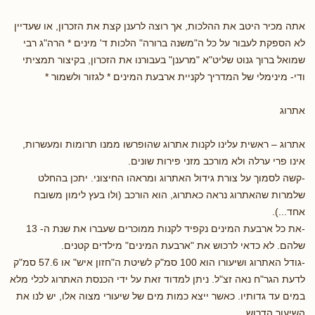
אתה מכיר היטב את ההלכות, אך רוצה לרענן קצת את הזכרון, או שעדיין
לא הספקת לעבור על כל ה"משנה ברורה" הלכות ד' מינים * הרה"ג רבי
שמואל ברוך גנוט שליט"א "מרענן" בעבורנו את הזכרון, בקיצור תמציתי
ודי- מינימלי של המדריך לקניית ארבעת המינים * לגזור ולשמור *
אתרוג
אתרוג – ראשית עלינו לקנות אתרוג שהופרשו ממנו תרומות ומעשרות,
אינו פרי ערלה ולא מורכב מזני פירות שונים.
-קשה לסמוך על צורת גידול האתרוג ומראהו החיצוני. יתכן בהחלט
שלמרות שהאתרוג נראה כאתרוג, הוא הורכב (ולו בעץ לימון משובח
אחד...).
-את כל ארבעת המינים נקפיד לקנות ממוכרים שעברו את שנת ה- 13
שלהם. לא כדאי לרכוש את "ארבעת המינים" מילדים קטנים.
-גודל האתרוג ושיעורו הוא 100 סמ"ק לשיטת ה"חזון איש" או 57.6 סמ"ק
לדעת הגר"ח נאה זצ"ל. ניתן למדוד זאת על ידי הכנסת האתרוג לכלי מלא
במים עד גדותיו. כאשר ייצא כמות מים של שיעורי מצוה אלו, יש לנו את
השיעור הדרוש.