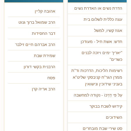
הדרת נשים או האדרת נשים
אהובה קליין
עצה כללית לשלום בית
הרב שמואל ברוך גנוט
אגוז קשיו, למשל
דבר החסידות
חדש: אשת חיל - מעודכן
הרב אברהם חיים זילבר
"יאריך ימים ויזכה לבנים
שמירת שבת
כשרים"
הרבנית בקשי דורון
רשימות הליכות, הדרכות וד"ת
ממרן הגר"ח קניבסקי שליט"א
פסח
בעניני שידוכין ונישואין
הרב אריה קרן
עַל פִּי דַרְכּוֹ - נקודה למחשבה
קידוש לשבת בבוקר
השידוכים
סט שירי שבת מובחרים