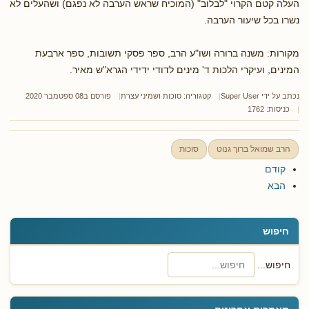
העלה קטם הקרוי "לבלוב" (המוכיח שראש הערבה לא נפגם) ושהעלים לא
נשרו בכל שיעור הערבה.
מקורות: משנה ברורה ושו"ע הרב, ספר פסקי תשובות, ספר ארבעת
המינים, ועיקרי הלכות ד' מינים לדודי ידידי הגרא"ש מאיר.
נכתב על ידי
Super User
קטגוריה:
סוכות ושמיני עצרת
פורסם ב08 ספטמבר 2020
כניסות: 1762
הרב שמואל ברוך גנוט
סוכות
קודם
הבא
חיפוש
חיפוש...