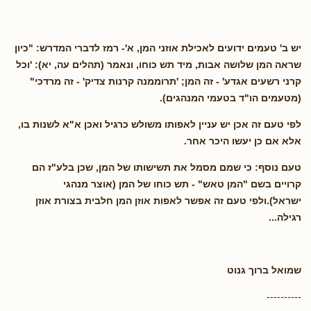
יש ב' טעמים ידועים לאכילת אוזני המן, א'- רמז לדברי המדרש: "כיון
שראה המן שלושה אבות, מיד תש כוחו, ונאמר (תהלים עה, יא): 'וכל
קרני רשעים אגדע' - זה המן; 'תרוממנה קרנות צדיק' - זה מרדכי"
(מטעמים הו"ד בטעמי המנהגים).
לפי טעם זה אכן יש עניין לאפותו משולש כרגיל ואכן א"א לשנות בו,
אלא אם כן יעשו היכר אחר.
טעם נוסף: כי שמם מסמל את תשישותו של המן, שכן בלע"ז הם
קרויים בשם "המן טאש" - תש כוחו של המן (אוצר מנהגי
ישראל).ולפי טעם זה אפשר לאפות אוזן המן חלבית בצורת אוזן
רגילה...
שמואל ברוך גנוט
----------