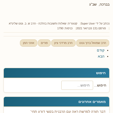
בברכה, שב"ג
נכתב על ידי
Super User
קטגוריה:
שאלות ותשובות בהלכה - הרב ש. ב. גנוט שליט"א
פורסם ב13 פברואר 2021
כניסות: 1790
הרב שמואל ברוך גנוט
הרב מרדכי ציון
פורים
אוזני המן
קודם
הבא
חיפוש
חיפוש...
מאמרים אחרונים
דבר תורה לפרשת ראה עם הרבנית בקשי דורון תחי'