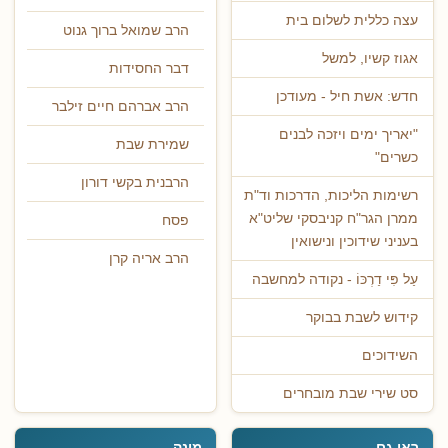
עצה כללית לשלום בית
הרב שמואל ברוך גנוט
אגוז קשיו, למשל
דבר החסידות
חדש: אשת חיל - מעודכן
הרב אברהם חיים זילבר
"יאריך ימים ויזכה לבנים
שמירת שבת
כשרים"
הרבנית בקשי דורון
רשימות הליכות, הדרכות וד"ת
ממרן הגר"ח קניבסקי שליט"א
פסח
בעניני שידוכין ונישואין
הרב אריה קרן
עַל פִּי דַרְכּוֹ - נקודה למחשבה
קידוש לשבת בבוקר
השידוכים
סט שירי שבת מובחרים
ראו גם
מונה