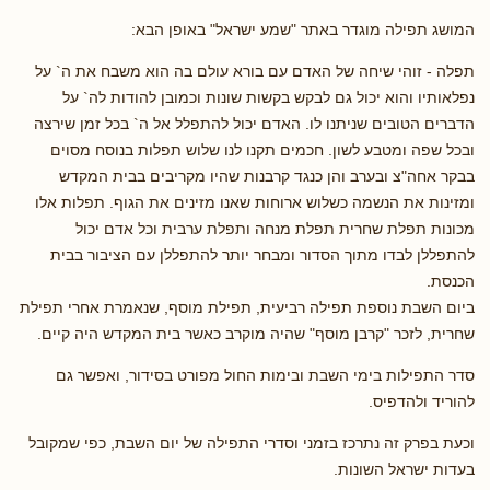
המושג תפילה מוגדר באתר "שמע ישראל" באופן הבא:
תפלה - זוהי שיחה של האדם עם בורא עולם בה הוא משבח את ה` על
נפלאותיו והוא יכול גם לבקש בקשות שונות וכמובן להודות לה` על
הדברים הטובים שניתנו לו. האדם יכול להתפלל אל ה` בכל זמן שירצה
ובכל שפה ומטבע לשון. חכמים תקנו לנו שלוש תפלות בנוסח מסוים
בבקר אחה"צ ובערב והן כנגד קרבנות שהיו מקריבים בבית המקדש
ומזינות את הנשמה כשלוש ארוחות שאנו מזינים את הגוף. תפלות אלו
מכונות תפלת שחרית תפלת מנחה ותפלת ערבית וכל אדם יכול
להתפללן לבדו מתוך הסדור ומבחר יותר להתפללן עם הציבור בבית
הכנסת.
ביום השבת נוספת תפילה רביעית, תפילת מוסף, שנאמרת אחרי תפילת
שחרית, לזכר "קרבן מוסף" שהיה מוקרב כאשר בית המקדש היה קיים.
סדר התפילות בימי השבת ובימות החול מפורט בסידור, ואפשר גם
להוריד ולהדפיס.
וכעת בפרק זה נתרכז בזמני וסדרי התפילה של יום השבת, כפי שמקובל
בעדות ישראל השונות.