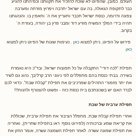
העולם. כמובן, שהפיוט לא שוכח להזכיר את תקוותנו וכמיהתנו להגיע
כבר לתקופת הגאולה, בה עם ישראל יתרבה ויפרוץ מזרחה ומערבה
צפונה ודרומה, כנסת ישראל תכבד ותעריץ את ה` ותאמין בו. והנהגתנו
תהיה בידי המלך המשיח מזרע דוד ומבני פרץ בן יהודה, בעזרת ה`
בקרוב.
פירוש על הפיוט, ניתן למצוא
כאן
. נעימות שונות של הפיוט ניתן למצוא
כאן
.
תפילת "לכה דודי" התקבלה על כל תפוצות ישראל, ובד"כ היא נאמרת
בשירה. בבתי כנסת בהם מתפללים לפי ניגוני הרב קרליבך, נהוג גם לשיר
את יתר מזמורי התהילים שמרכיבים את תפילת "קבלת שבת". כדאי לכם
לברר האם יש בשכונתכם בית כנסת כזה - ופשוט להצטרף ולהנות!!!
תפילת ערבית של שבת
אחרי תפילת קבלת שבת, מתפלל הציבור את תפילת ערבית, שכוללת
את קריאת שמע וברכותיה (לפירוט נוסף: ראו בתפילת שחרית), ואחריה
את תפילת שמונה עשרה. לאחר תפילת השמונה עשרה, אומר החזן את