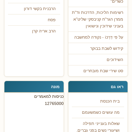
כשרים"
הרבנית בקשי דורון
רשימות הליכות, הדרכות וד"ת
ממרן הגר"ח קניבסקי שליט"א
פסח
בעניני שידוכין ונישואין
הרב אריה קרן
עַל פִּי דַרְכּוֹ - נקודה למחשבה
קידוש לשבת בבוקר
השידוכים
סט שירי שבת מובחרים
ראו גם
מונה
כניסות למאמרים
בית הכנסת
12765000
מה עושים כשמשעמם
שאלות בענייני תפילה
ושיעורי נשים בפני גברים.