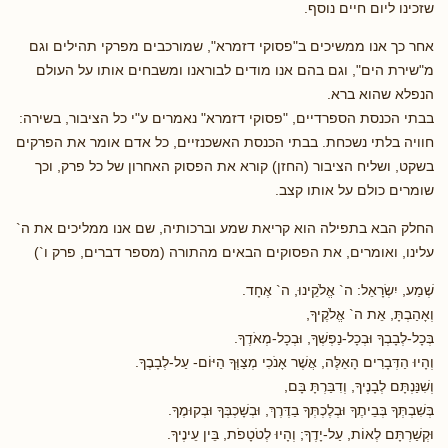
שזכינו ליום חיים נוסף.
אחר כך אנו ממשיכים ב"פסוקי דזמרא", שמורכבים מפרקי תהילים וגם
מ"שירת הים", וגם בהם אנו מודים לבוראנו ומשבחים אותו על העולם
הנפלא שהוא ברא.
בבתי הכנסת הספרדיים, "פסוקי דזמרא" נאמרים ע"י כל הציבור, בשירה:
חוויה בלתי נשכחת. בבתי הכנסת האשכנזיים, כל אדם אומר את הפרקים
בשקט, ושליח הציבור (החזן) קורא את הפסוק האחרון של כל פרק, וכך
שומרים כולם על אותו קצב.
החלק הבא בתפילה הוא קריאת שמע וברכותיה, שם אנו ממליכים את ה`
עלינו, ואומרים, את הפסוקים הבאים מהתורה (מספר דברים, פרק ו`)
שְׁמַע, יִשְׂרָאֵל: ה` אֱלֹקֵינוּ, ה` אֶחָד.
וְאָהַבְתָּ, אֵת ה` אֱלֹקֶיךָ,
בְּכָל-לְבָבְךָ וּבְכָל-נַפְשְׁךָ, וּבְכָל-מְאֹדֶךָ.
וְהָיוּ הַדְּבָרִים הָאֵלֶּה, אֲשֶׁר אָנֹכִי מְצַוְּךָ הַיּוֹם- עַל-לְבָבֶךָ.
וְשִׁנַּנְתָּם לְבָנֶיךָ, וְדִבַּרְתָּ בָּם,
בְּשִׁבְתְּךָ בְּבֵיתֶךָ וּבְלֶכְתְּךָ בַדֶּרֶךְ, וּבְשָׁכְבְּךָ וּבְקוּמֶךָ.
וּקְשַׁרְתָּם לְאוֹת, עַל-יָדֶךָ; וְהָיוּ לְטֹטָפֹת, בֵּין עֵינֶיךָ.