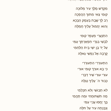
מִקְדַּשׁ מֶלֶךְ עִיר מְלוּכָה
קוּמִי צְאִי מִתּוךְ הַהֲפֵכָה
רַב לָךְ שֶׁבֶת בְּעֵמֶק הַבָּכָא
וְהוּא יַחֲמול עָלַיִךְ חֶמְלָּהּ
הִתְנַעֲרִי מֵעָפָר קוּמִי
לִבְשִׁי בִּגְדֵי תִפְאַרְתֵּךְ עַמִּי
עַל יַד בֶּן יִשַׁי בֵּית הַלַּחְמִי
קָרְבָה אֶל נַפְשִׁי גְאלָּהּ
הִתְעורְרִי הִתְעורְרִי
כִּי בָא אורֵךְ קוּמִי אורִי
עוּרִי עוּרִי שִׁיר דַּבֵּרִי
כְּבוד ה` עָלַיִךְ נִגְלָּהּ
לא תֵבושִׁי וְלא תִכָּלְמִי
מַה תִּשְׁתּוחֲחִי וּמַה תֶּהֱמִי
בָּךְ יֶחֱסוּ עֲנִיֵּי עַמִּי
וְנִבְנְתָה עִיר עַל תלָּהּ