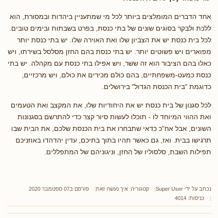
אחד הדברים המומלצים ביותר לכל מי שמתעניין ביהדות ובמסורת, הוא
ללכת ולבקר בסוגים שונים של בתי כנסת, בפרט בשבתות ובימים טובים.
לכל בית כנסת יש את הצביון שלו ואת האוירה שלו. יש בתי כנסת יותר
מפוארים ויש פשוטים יותר. יש בתי כנסת בהם החזן מסלסל בשירתו, ויש
כאלו בהם הציבור הוא זה ששר, ויש אפילו בתי כנסת עם מקהלה. יש בתי
כנסת כמעט-משפחתיים, בהם כולם מכירים את כולם, ויש מרכזיים,
כדוגמת "בית הכנסת הגדול" בירושלים.
לכל סגנון של בית כנסת יש את היחודיות שלו, את המקצב ואת הטעמים
ואת ההווי המיוחד לו - תוכלו לעשות סיור קצר כדי להתרשם בסגנונות
השונים, אבל אח"כ כדאי שתבחרו את בית הכנסת שלכם, את הבית שבו
תרגישו בבית. ואז, גם כאשר תהיו בתוך בתיכם, עדין יהדהדו באוזניכם
תפילות השבת, סלסוליו של החזן, וניגוניהם של המתפללים.
נכתב על ידי
Super User
קטגוריה:
איך נעשה זאת
פורסם ב07 ספטמבר 2020
כניסות: 4014