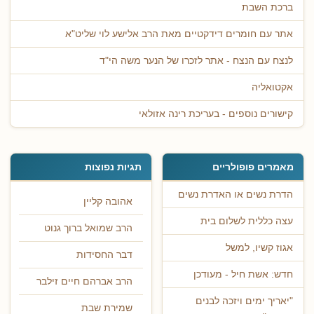
ברכת השבת
אתר עם חומרים דידקטיים מאת הרב אלישע לוי שליט"א
לנצח עם הנצח - אתר לזכרו של הנער משה הי"ד
אקטואליה
קישורים נוספים - בעריכת רינה אזולאי
מאמרים פופולריים
תגיות נפוצות
הדרת נשים או האדרת נשים
אהובה קליין
עצה כללית לשלום בית
הרב שמואל ברוך גנוט
אגוז קשיו, למשל
דבר החסידות
חדש: אשת חיל - מעודכן
הרב אברהם חיים זילבר
"יאריך ימים ויזכה לבנים
שמירת שבת