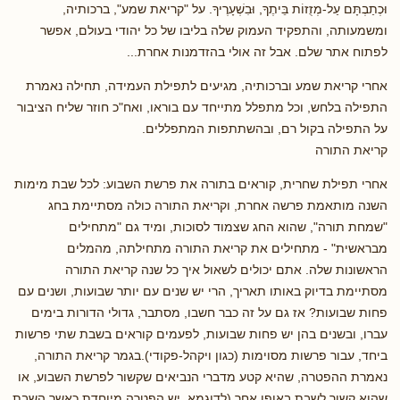
וּכְתַבְתָּם עַל-מְזֻזוֹת בֵּיתֶךָ, וּבִשְׁעָרֶיךָ. על "קריאת שמע", ברכותיה,
ומשמעותה, והתפקיד העמוק שלה בליבו של כל יהודי בעולם, אפשר
לפתוח אתר שלם. אבל זה אולי בהזדמנות אחרת...
אחרי קריאת שמע וברכותיה, מגיעים לתפילת העמידה, תחילה נאמרת
התפילה בלחש, וכל מתפלל מתייחד עם בוראו, ואח"כ חוזר שליח הציבור
על התפילה בקול רם, ובהשתתפות המתפללים.
קריאת התורה
אחרי תפילת שחרית, קוראים בתורה את פרשת השבוע: לכל שבת מימות
השנה מותאמת פרשה אחרת, וקריאת התורה כולה מסתיימת בחג
"שמחת תורה", שהוא החג שצמוד לסוכות, ומיד גם "מתחילים
מבראשית" - מתחילים את קריאת התורה מתחילתה, מהמלים
הראשונות שלה. אתם יכולים לשאול איך כל שנה קריאת התורה
מסתיימת בדיוק באותו תאריך, הרי יש שנים עם יותר שבועות, ושנים עם
פחות שבועות? אז גם על זה כבר חשבו, מסתבר, גדולי הדורות בימים
עברו, ובשנים בהן יש פחות שבועות, לפעמים קוראים בשבת שתי פרשות
ביחד, עבור פרשות מסוימות (כגון ויקהל-פקודי).בגמר קריאת התורה,
נאמרת ההפטרה, שהיא קטע מדברי הנביאים שקשור לפרשת השבוע, או
שהוא קשור לשבת באופן אחר (לדוגמא, יש הפטרה מיוחדת כאשר השבת