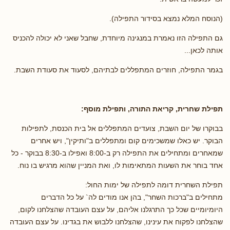
(הנוסח המלא נמצא בסידור התפילה).
גם התפילה הזו נאמרת במנגינה מיוחדת, שחבל שאני לא יכולה להכניס
אותה לכאן...
בגמר התפילה, חוזרים המתפללים לבתיהם, לסעוד את סעודת השבת.
תפילת שחרית, קריאת התורה, ותפילת מוסף:
בבוקרו של יום השבת, צועדים המתפללים אל בית הכנסת, לתפילות
הבוקר. יש כאלו שמשכימים קום ומתפללים ב"ותיקין", ויש אחרים
שמאחרים ומתחילים את התפילה רק ב-8:00 ואפילו ב-8:30 בבוקר - כל
אחד בוחר את השעות המתאימות לו, ואת המניין שהוא מרגיש בו נוח.
תפילת השחרית דומה לתפילה של ימות החול:
מתחילים ב"ברכות השחר", בהן אנו מודים לה` על כל הדברים
היומיומיים שכל כך התרגלנו אליהם, על עצם העובדה שהצלחנו לקום,
שהצלחנו לפקוח את עינינו, שהצלחנו ללבוש את בגדינו. על עצם העובדה