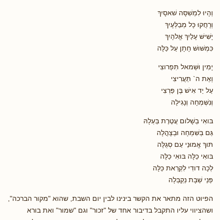
וְהָיוּ לִמְשִׁסָּה שׁאסָיִךְ
וְרָחֲקוּ כָּל מְבַלְּעָיִךְ
יָשִּׁישּׁ עָלַיִךְ אֱלהָיִךְ
כִּמְשּׁושּׁ חָתָן עַל כַּלָּה
יָמִין וּשְּׁמאל תִּפְרוצִי
וְאֶת ה` תַּעֲרִיצִי
עַל יַד אִישׁ בֶּן פַּרְצִי
וְנִשְּׁמְחָה וְנָגִילָה
בּואִי בְשָׁלום עֲטֶרֶת בַּעְלָהּ
גַּם בְּשִּׁמְחָה וּבְצָהֳלָה
תּוךְ אֱמוּנֵי עַם סְגֻלָּה
בּואִי כַלָּה בּואִי כַלָּה
לְכָה דודִי לִקְרַאת כַּלָּה
פְּנֵי שַׁבָּת נְקַבְּלָה
הפיוט הזה מתאר את הקשר בינינו לבין יום השבת, שהוא "מקור הברכה",
ושהציווי עליו התקבל בדיבור אחד של "זכור" וגם "שמור" ואת בורא