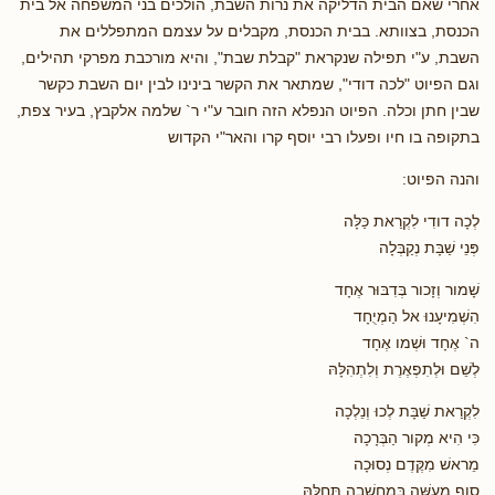
אחרי שאם הבית הדליקה את נרות השבת, הולכים בני המשפחה אל בית
הכנסת, בצוותא. בבית הכנסת, מקבלים על עצמם המתפללים את
השבת, ע"י תפילה שנקראת "קבלת שבת", והיא מורכבת מפרקי תהילים,
וגם הפיוט "לכה דודי", שמתאר את הקשר בינינו לבין יום השבת כקשר
שבין חתן וכלה. הפיוט הנפלא הזה חובר ע"י ר` שלמה אלקבץ, בעיר צפת,
בתקופה בו חיו ופעלו רבי יוסף קרו והאר"י הקדוש
והנה הפיוט:
לְכָה דודִי לִקְרַאת כַּלָּה
פְּנֵי שַׁבָּת נְקַבְּלָה
שָׁמור וְזָכור בְּדִבּוּר אֶחָד
הִשְׁמִיעָנוּ אל הַמְיֻחָד
ה` אֶחָד וּשְׁמו אֶחָד
לְשֵׁם וּלְתִפְאֶרֶת וְלִתְהִלָּהּ
לִקְרַאת שַׁבָּת לְכוּ וְנֵלְכָה
כִּי הִיא מְקור הַבְּרָכָה
מֵראשׁ מִקֶּדֶם נְסוּכָה
סוף מַעֲשֶּׁה בְּמַחֲשָׁבָה תְּחִלָּהּ