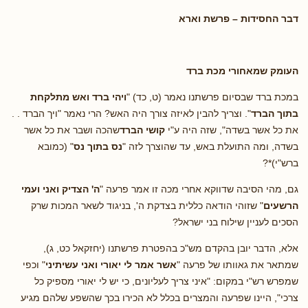
דבר החסידות – פרשת וארא
העומק שמאחורי מכת ברד
במכת ברד שבסיום פרשתנו נאמר (ט, כד) "
ויהי ברד ואש מתלקחת
בתוך הברד
". וצריך להבין לאיזה צורך היה האש? הרי נאמר "ויך הברד . .
את כל אשר בשדה", שזה היה ע"י
קושי הברד
שהכה ושבר את כל אשר
בשדה, ומה התועלת באש, עד שהוצרך לזה "
נס בתוך נס
" (כמובא
ברש"י)*?
גם, מהי הסיבה שדווקא אחרי מכה זו אמר פרעה "
ה' הצדיק ואני ועמי
הרשעים
" שזוהי הודאה כללית בצדקת ה', בניגוד לשאר המכות שרק
הסכים לעניין שילוח בני ישראל?
אלא, הדבר יובן בהקדם מש"כ בהפטרת פרשתנו (יחזקאל כט, ג),
שמתאר את גאוותו של פרעה "
אשר אמר לי יאורי ואני עשיתיני
" וכפי
שמפרש רש"י במקום: "איני צריך לעליונים, כי יש לי יאורי מספיק כל
צרכי", היינו שפרעה והמצרים בכלל לא הכירו בכך שהשפע שלהם מגיע