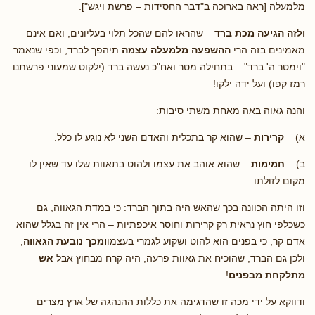
מלמעלה [ראה בארוכה ב"דבר החסידות – פרשת ויגש"].
ולזה הגיעה מכת ברד
– שהראו להם שהכל תלוי בעליונים, ואם אינם
מאמינים בזה הרי
ההשפעה מלמעלה עצמה
תיהפך לברד, וכפי שנאמר
"וימטר ה' ברד" – בתחילה מטר ואח"כ נעשה ברד (ילקוט שמעוני פרשתנו
רמז קפו) ועל ידה ילקו!
והנה גאוה באה מאחת משתי סיבות:
א)
קרירות
– שהוא קר בתכלית והאדם השני לא נוגע לו כלל.
ב)
חמימות
– שהוא אוהב את עצמו ולהוט בתאוות שלו עד שאין לו
מקום לזולתו.
וזו היתה הכוונה בכך שהאש היה בתוך הברד: כי במדת הגאווה, גם
כשכלפי חוץ נראית רק קרירות וחוסר איכפתיות – הרי אין זה בגלל שהוא
אדם קר, כי בפנים הוא להוט ושקוע לגמרי בעצמו
ומכך נובעת הגאווה
,
ולכן גם הברד, שהוכיח את גאוות פרעה, היה קרח מבחוץ אבל
אש
מתלקחת מבפנים
!
ודווקא על ידי מכה זו שהדגימה את כללות ההנהגה של ארץ מצרים