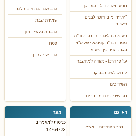
חדש: אשת חיל - מעודכן
הרב אברהם חיים זילבר
"יאריך ימים ויזכה לבנים
שמירת שבת
כשרים"
הרבנית בקשי דורון
רשימות הליכות, הדרכות וד"ת
ממרן הגר"ח קניבסקי שליט"א
פסח
בעניני שידוכין ונישואין
הרב אריה קרן
עַל פִּי דַרְכּוֹ - נקודה למחשבה
קידוש לשבת בבוקר
השידוכים
סט שירי שבת מובחרים
ראו גם
מונה
כניסות למאמרים
דבר החסידות – וארא
12764722