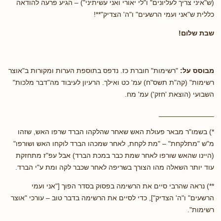
(ש"איני צריך לעליונים" ו"לי יאורי ואני עשיתיני") – הגיע פרעה להודאה
כללית ש"אני ועמי הרשעים" ו"ה' הצדיק"**!
שבת שלום!
מבוסס על:
"רשימות" חוברת כז. נדפס בתוספת הערות ומקורות ב"אוצר
רשימות" (קה"ת תשס"ח) עמ' כט ואילך. הרעיון לעיבוד מה"דבר מלכות"
השבועי (הוצאת 'חזק') עמ' מח.
______________
*) בשמו"ר מבאר פעולת האש שאחר שהלקהו הברד שרפו האש, שזהו
מ"ש "מתלקחת" – "מת לקחת, לאחר שמכהו הברד לוקחו האש ושורפו"
(היינו שהאש שורפו לאחר שמת כבר במכת הברד) אבל עפ"ז מתחזקת
עוד יותר השאלה מהו הצורך בשריפה לאחר שכבר לקה ומת ע"י הברד.
**) נראה שהרבי סיים את הרשימה בפסוק בסדר הפוך ["אני ועמי
הרשעים" ו"ה' הצדיק"], כדי לסיים את הרשימה בדבר טוב – עורכי "אוצר
רשימות".