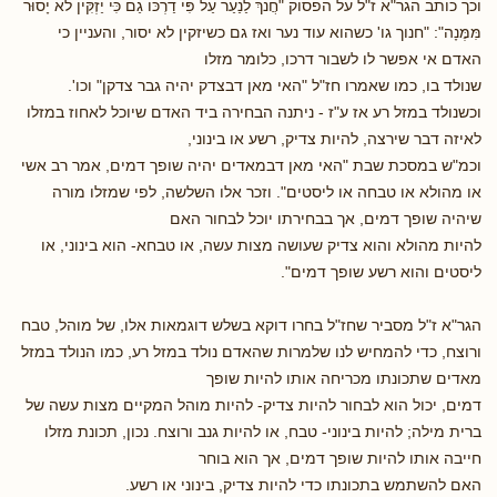
וכך כותב הגר"א ז"ל על הפסוק "חֲנֹךְ לַנַעַר עַל פִּי דַרְכּוֹ גַם כִּּי יַזְקִּין לאֹ יָסוּר
מִּמֶּנָה": "חנוך גו' כשהוא עוד נער ואז גם כשיזקין לא יסור, והעניין כי
האדם אי אפשר לו לשבור דרכו, כלומר מזלו
שנולד בו, כמו שאמרו חז"ל "האי מאן דבצדק יהיה גבר צדקן" וכו'.
וכשנולד במזל רע אז ע"ז - ניתנה הבחירה ביד האדם שיוכל לאחוז במזלו
לאיזה דבר שירצה, להיות צדיק, רשע או בינוני,
וכמ"ש במסכת שבת "האי מאן דבמאדים יהיה שופך דמים, אמר רב אשי
או מהולא או טבחה או ליסטים". וזכר אלו השלשה, לפי שמזלו מורה
שיהיה שופך דמים, אך בבחירתו יוכל לבחור האם
להיות מהולא והוא צדיק שעושה מצות עשה, או טבחא- הוא בינוני, או
ליסטים והוא רשע שופך דמים".
הגר"א ז"ל מסביר שחז"ל בחרו דוקא בשלש דוגמאות אלו, של מוהל, טבח
ורוצח, כדי להמחיש לנו שלמרות שהאדם נולד במזל רע, כמו הנולד במזל
מאדים שתכונתו מכריחה אותו להיות שופך
דמים, יכול הוא לבחור להיות צדיק- להיות מוהל המקיים מצות עשה של
ברית מילה; להיות בינוני- טבח, או להיות גנב ורוצח. נכון, תכונת מזלו
חייבה אותו להיות שופך דמים, אך הוא בוחר
האם להשתמש בתכונתו כדי להיות צדיק, בינוני או רשע.