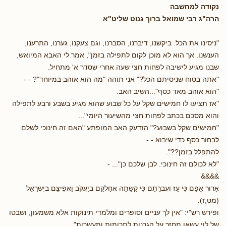
נקודה למחשבה
הרה"ג רבי שמואל ברוך גנוט שליט"א
"ניסינו את הכל. ביקשנו, דיברנו, הסברנו, וגם צעקנו, גערנו, התרענו,
הענשנו. אך הוא לא מוכן לקום לתפילה בזמן", אמר לי האבא המיואש,
שבנו מגיע לישיבה לפחות חצי שעה אחרי שסדר א' מתחיל.
"אתה בטוח שניסיתם הכל?" אני תוהה "מה הוא אוהב במיוחד"? - -
"הוא אוהב מאד כסף"...השיב האב.
"אז תציעו לו חמישים שקל על כל שבוע שהוא מגיע בשבע ורבע לתפילה
והוא מסכם בכתב לפחות חצי מהשיעור היומי"...
"חמישים שקל בשבוע?" הזדעק האב המופתע "האם זה חינוכי לשלם
לבחור כסף כדי שיבוא - -
להתפלל בזמן??".
"לא לכולם זה חינוכי. לבן שלכם כן"... -
&&&&
אָרוּר אַפָם כִּּי עָז וְעֶבְרָתָם כִּּי קָשָתָה אֲחַלְקֵם בְיַעֲקֹב וַאֲפִּיצֵם בְיִּשְרָאֵל
(מט,ז).
ופירש רש"י: "אין לך עניים וסופרים ומלמדי תינוקות אלא משמעון, ושבטו
של לוי עשאו מחזר על הגרנות לתרומות ומעשרות".