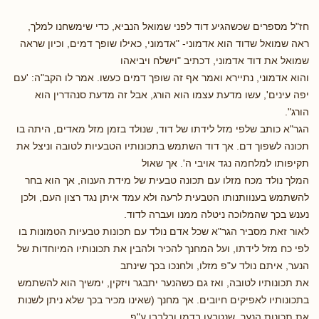
חז"ל מספרים שכשהגיע דוד לפני שמואל הנביא, כדי שימשחנו למלך,
ראה שמואל שדוד הוא אדמוני- "אדמוני, כאילו שופך דמים, וכיון שראה
שמואל את דוד אדמוני, דכתיב "וישלח ויביאהו
והוא אדמוני, נתיירא ואמר אף זה שופך דמים כעשו. אמר לו הקב"ה: 'עם
יפה עינים', עשו מדעת עצמו הוא הורג, אבל זה מדעת סנהדרין הוא
הורג".
הגר"א כותב שלפי מזל לידתו של דוד, שנולד בזמן מזל מאדים, היתה בו
תכונה לשפוך דם. אך דוד השתמש בתכונותיו הטבעיות לטובה וניצל את
תקיפותו למלחמה נגד אויבי ה'. אך שאול
המלך נולד מכח מזלו עם תכונה טבעית של מידת הענוה, אך הוא בחר
להשתמש בענוותנותו הטבעית לרעה ולא עמד איתן נגד רצון העם, ולכן
נענש בכך שהמלוכה ניטלה ממנו ועברה לדוד.
לאור זאת מסביר הגר"א שכל אדם נולד עם תכונות טבעיות הטמונות בו
לפי כח מזל לידתו, ועל המחנך להכיר ולהבין את תכונותיו המיוחדות של
הנער, איתם נולד ע"פ מזלו, ולחנכו בכך שינתב
את תכונותיו לטובה, ואז גם כשהנער יתבגר ויזקין, ימשיך הוא להשתמש
בתכונותיו לאפיקים חיובים. אך מחנך (שאינו מכיר בכך שלא ניתן לשנות
את תכונות הנער, שנטבעו בדמו ובלבבו ע"פ