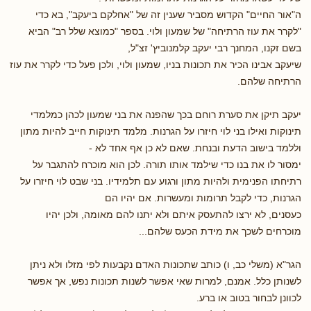
ה"אור החיים" הקדוש מסביר שענין זה של "אחלקם ביעקב", בא כדי
"לקרר את עוז הרתיחה" של שמעון ולוי. בספר "כמוצא שלל רב" הביא
בשם זקנו, המחנך רבי יעקב קלמנוביץ' זצ"ל,
שיעקב אבינו הכיר את תכונות בניו, שמעון ולוי, ולכן פעל כדי לקרר את עוז
הרתיחה שלהם.
יעקב תיקן את סערת רוחם בכך שהפנה את בני שמעון לכהן כמלמדי
תינוקות ואילו בני לוי חיזרו על הגרנות. מלמד תינוקות חייב להיות מתון
וללמד בישוב הדעת ובנחת. שאם לא כן אף אחד לא -
ימסור לו את בנו כדי שילמד אותו תורה. לכן הוא מוכרח להתגבר על
רתיחתו הפנימית ולהיות מתון ורגוע עם תלמידיו. בני שבט לוי חיזרו על
הגרנות, כדי לקבל תרומות ומעשרות. אם יהיו הם
כעסנים, לא ירצו להתעסק איתם ולא יתנו להם מאומה, ולכן יהיו
מוכרחים לשכך את מידת הכעס שלהם...
הגר"א (משלי כב, ו) כותב שתכונות האדם נקבעות לפי מזלו ולא ניתן
לשנותן כלל. אמנם, למרות שאי אפשר לשנות תכונות נפש, אך אפשר
לכוונן לבחור בטוב או ברע.