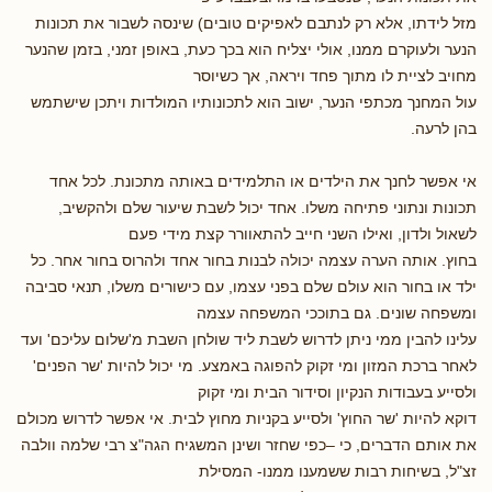
מזל לידתו, אלא רק לנתבם לאפיקים טובים) שינסה לשבור את תכונות
הנער ולעוקרם ממנו, אולי יצליח הוא בכך כעת, באופן זמני, בזמן שהנער
מחויב לציית לו מתוך פחד ויראה, אך כשיוסר
עול המחנך מכתפי הנער, ישוב הוא לתכונותיו המולדות ויתכן שישתמש
בהן לרעה.
אי אפשר לחנך את הילדים או התלמידים באותה מתכונת. לכל אחד
תכונות ונתוני פתיחה משלו. אחד יכול לשבת שיעור שלם ולהקשיב,
לשאול ולדון, ואילו השני חייב להתאוורר קצת מידי פעם
בחוץ. אותה הערה עצמה יכולה לבנות בחור אחד ולהרוס בחור אחר. כל
ילד או בחור הוא עולם שלם בפני עצמו, עם כישורים משלו, תנאי סביבה
ומשפחה שונים. גם בתוככי המשפחה עצמה
עלינו להבין ממי ניתן לדרוש לשבת ליד שולחן השבת מ'שלום עליכם' ועד
לאחר ברכת המזון ומי זקוק להפוגה באמצע. מי יכול להיות 'שר הפנים'
ולסייע בעבודות הנקיון וסידור הבית ומי זקוק
דוקא להיות 'שר החוץ' ולסייע בקניות מחוץ לבית. אי אפשר לדרוש מכולם
את אותם הדברים, כי –כפי שחזר ושינן המשגיח הגה"צ רבי שלמה וולבה
זצ"ל, בשיחות רבות ששמענו ממנו- המסילת