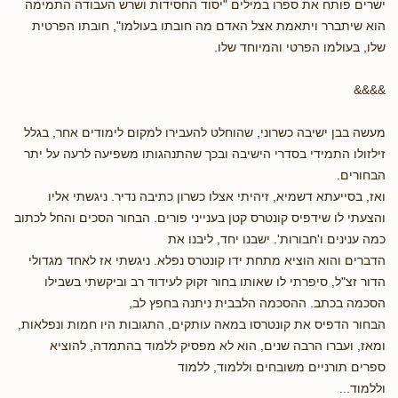
ישרים פותח את ספרו במילים "יסוד החסידות ושרש העבודה התמימה
הוא שיתברר ויתאמת אצל האדם מה חובתו בעולמו", חובתו הפרטית
שלו, בעולמו הפרטי והמיוחד שלו.
&&&&
מעשה בבן ישיבה כשרוני, שהוחלט להעבירו למקום לימודים אחר, בגלל
זילזולו התמידי בסדרי הישיבה ובכך שהתנהגותו משפיעה לרעה על יתר
הבחורים.
ואז, בסייעתא דשמיא, זיהיתי אצלו כשרון כתיבה נדיר. ניגשתי אליו
והצעתי לו שידפיס קונטרס קטן בענייני פורים. הבחור הסכים והחל לכתוב
כמה ענינים ו'חבורות'. ישבנו יחד, ליבנו את
הדברים והוא הוציא מתחת ידו קונטרס נפלא. ניגשתי אז לאחד מגדולי
הדור זצ"ל, סיפרתי לו שאותו בחור זקוק לעידוד רב וביקשתי בשבילו
הסכמה בכתב. ההסכמה הלבבית ניתנה בחפץ לב,
הבחור הדפיס את קונטרסו במאה עותקים, התגובות היו חמות ונפלאות,
ומאז, ועברו הרבה שנים, הוא לא מפסיק ללמוד בהתמדה, להוציא
ספרים תורניים משובחים וללמוד, ללמוד
וללמוד...