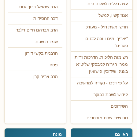
עצה כללית לשלום בית
הרב שמואל ברוך גנוט
אגוז קשיו, למשל
דבר החסידות
חדש: אשת חיל - מעודכן
הרב אברהם חיים זילבר
"יאריך ימים ויזכה לבנים
שמירת שבת
כשרים"
הרבנית בקשי דורון
רשימות הליכות, הדרכות וד"ת
ממרן הגר"ח קניבסקי שליט"א
פסח
בעניני שידוכין ונישואין
הרב אריה קרן
עַל פִּי דַרְכּוֹ - נקודה למחשבה
קידוש לשבת בבוקר
השידוכים
סט שירי שבת מובחרים
ראו גם
מונה