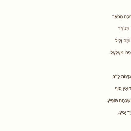
וּכָה מְפֹאָר
ה מְטֹהָר
וֹמָם וָלֵיל
ִפְרוֹ מְעַלְעֵל.
דָּנוֹת לָרֹב
ַד אֵין סוֹף
ִׁכְחָה תּוֹפִיעַ
ד יַגִּיעַ.