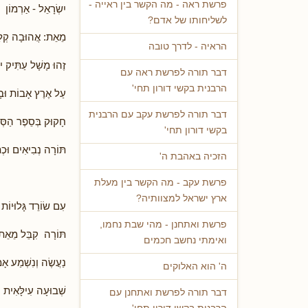
פרשת ראה - מה הקשר בין ראייה -
יִשְׂרָאֵל - אַרְמוֹן 
לשליחותו של אדם?
מֵאֵת: אֲהוּבָה קְלַ
הראיה - לדרך טובה
זֶהוּ מָשָׁל עַתִּיק יו
דבר תורה לפרשת ראה עם
הרבנית בקשי דורון תחי'
עַל אֶרֶץ אָבוֹת וּבָ
דבר תורה לפרשת עקב עם הרבנית
חָקוּק בְּסֵפֶר הַסְּ
בקשי דורון תחי'
תּוֹרָה נְבִיאִים וּכְ
הזכיה באהבת ה'
פרשת עקב - מה הקשר בין מעלת
ארץ ישראל למצוותיה?
עִם שׂוֹרֵד גָּלוּיוֹת ו
פרשת ואתחנן - מהי שבת נחמו,
תּוֹרָה קִבֵּל מֵאֵת
ואימתי נחשב חכמים
נַעֲשֶׂה וְנִשְׁמַע א
ה' הוא האלוקים
שְׁבוּעָה עִילָּאִית 
דבר תורה לפרשת ואתחנן עם