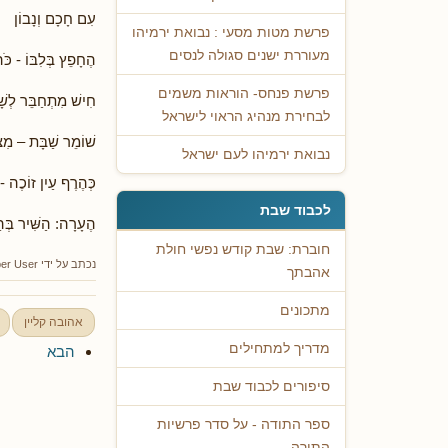
עִם חָכָם וְנָבוֹן
פרשת מטות מסעי : נבואת ירמיהו
מעוררת ישנים סגולה לנסים
הֶחָפֵץ בְּלִבּוֹ - כֹּ
פרשת פנחס- הוראות משמים
חִישׁ מִתְחַבֵּר לְשָׁו
לבחירת מנהיג הראוי לישראל
שׁוֹמֵר שַׁבָּת – מִצְ
נבואת ירמיהו לעם ישראל
כְּהֶרֶף עַיִן זוֹכֶה -
לכבוד שבת
הֶעָרָה: הַשִּׁיר בְּהַ
חוברת: שבת קודש נפשי חולת
נכתב על ידי
er User
אהבתך
מתכונים
אהובה קליין
מדריך למתחילים
הבא
סיפורים לכבוד שבת
ספר התודה - על סדר פרשיות
התורה