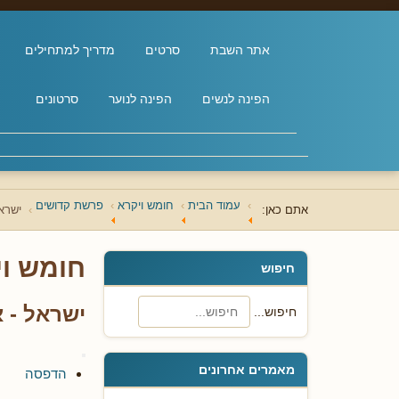
אתר השבת
סרטים
מדריך למתחילים
הפינה לנשים
הפינה לנוער
סרטונים
עמוד הבית
חומש ויקרא
פרשת קדושים
אתם כאן:
ישרא
חומש וי
חיפוש
ישראל - א
חיפוש...
מאמרים אחרונים
הדפסה