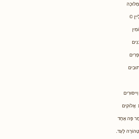
מְלוּכָה
ייְן ©
ֹמִין
נִים
פָרִים
תוּבִים
ְיִיסּוּרִים
 אֱלוֹקִים
ָמַר פֶּה אֶחָד
טְהוֹרָה לָעַד.