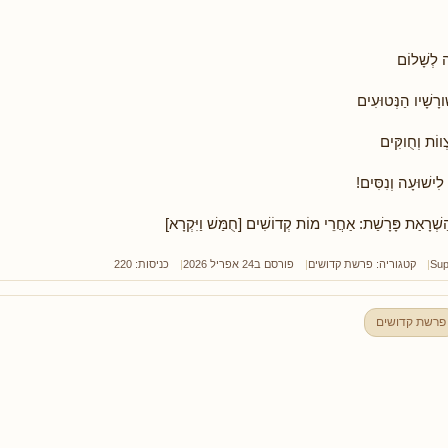
ה לְשָׁלוֹם
רָשָׁיו הַנְּטוּעִים
ווֹת וְחֻוקִּים
 לִישׁוּעָה וְנִסִּים!
שְׁרָאַת פָּרָשַׁת: אַחֲרֵי מוֹת קְדוֹשִׁים [חֻמַּשׁ וַיִּקְרָא]
Sup
קטגוריה:
פרשת קדושים
פורסם ב24 אפריל 2026
כניסות: 220
פרשת קדושים