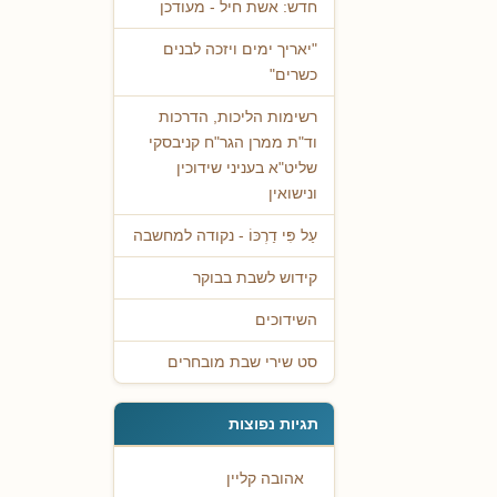
חדש: אשת חיל - מעודכן
"יאריך ימים ויזכה לבנים
כשרים"
רשימות הליכות, הדרכות
וד"ת ממרן הגר"ח קניבסקי
שליט"א בעניני שידוכין
ונישואין
עַל פִּי דַרְכּוֹ - נקודה למחשבה
קידוש לשבת בבוקר
השידוכים
סט שירי שבת מובחרים
תגיות נפוצות
אהובה קליין