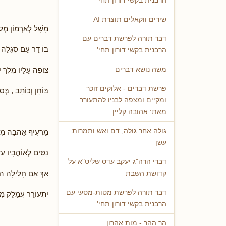
הרבנית בקשי דורון תחי'
שירים ווקאלים תוצרת AI
מָשָׁל לְאַרְמוֹן מְל
דבר תורה לפרשת דברים עם
בּוֹ דָּר עַם סְגֻלָּ
הרבנית בקשי דורון תחי'
צוֹפֶה עָלָיו מֶלֶךְ י
משה נושא דברים
פרשת דברים - אלוקים זוכר
בּוֹחֵן וְכוֹתֵב , בְּס
ומקיים ומצפה לבניו להתעורר.
מאת: אהובה קליין
גולה אחר גולה, דם ואש ותמרות
מַרְעִיף אַהֲבָה מִגְ
עשן
נִסִּים לְאוֹהֲבָיו ע
דברי הרה"ג יעקב עדס שליט"א על
אַךְ אִם חָלִילָה הַשּ
קדושת השבת
דבר תורה לפרשת מטות-מסעי עם
יִתְעוֹרֵר עֲמָלֵק מִיָּ
הרבנית בקשי דורון תחי'
הר ההר - מות אהרון