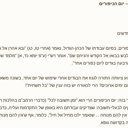
 יום הכיפורים
חדשים
ורים, בסיום עבודתו של הכהן-הגדול, נאמר (אחרי טז, כג) "ובא אהרן אל
ש בבואו אל הקודש והניחם שם". אומר רש"י (ע"פ יומא כד, א) "מלמד שטע
בעה בגדים ליום כפורים אחר".
וע ציוותה התורה לגנוז את הבגדים אחרי שימוש של יום אחד, בשונה משאר
מים ארוכים? הרי לכאורה יש בזה ענין של "בל תשחית"!
 בזה: יום הכיפורים הרי הוא "זמן תשובה לכל" (כדברי הרמב"ם בהלכות ת
ים לבעלי-תשובה: שצדיקים עבודתם היא באופן של התקדמות ועליה, כדבר
אין להם מנוחה . . שנאמר ילכו מחיל אל חיל", כלומר, אף ש'אין להם מנוח
 בקדושה גופא.