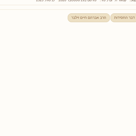
דבר החסידות
הרב אברהם חיים זילבר