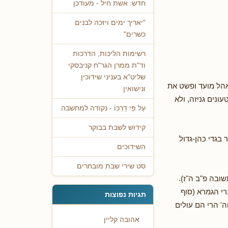
חדש: אשת חיל - מעודכן
"יאריך ימים ויזכה לבנים
כשרים"
רשימות הליכות, הדרכות
וד"ת ממרן הגר"ח קניבסקי
שליט"א בעניני שידוכין
 אהל מועד ופשט את
ונישואין
ונים גניזה, ולא
עַל פִּי דַרְכּוֹ - נקודה למחשבה
קידוש לשבת בבוקר
 בגדי כהן-גדול
השידוכים
סט שירי שבת מובחרים
שובה פ"ב ה"ז).
י הגמרא (סוף
תגיות נפוצות
ה' הרי הם עולים
אהובה קליין