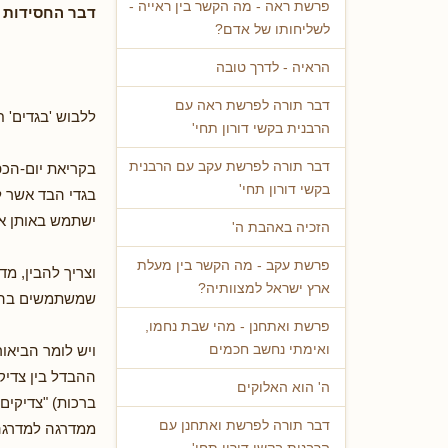
פרשת ראה - מה הקשר בין ראייה -
דבר החסידות –
לשליחותו של אדם?
הראיה - לדרך טובה
דבר תורה לפרשת ראה עם
ללבוש 'בגדים' 
הרבנית בקשי דורון תחי'
דבר תורה לפרשת עקב עם הרבנית
בקריאת יום-הכפ
בקשי דורון תחי'
בגדי הבד אשר לב
ישתמש באותן אר
הזכיה באהבת ה'
פרשת עקב - מה הקשר בין מעלת
וצריך להבין, מד
ארץ ישראל למצוותיה?
שמשתמשים בהם י
פרשת ואתחנן - מהי שבת נחמו,
ויש לומר הביאור
ואימתי נחשב חכמים
ההבדל בין צדיק
ה' הוא האלוקים
ברכות) "צדיקים 
דבר תורה לפרשת ואתחנן עם
ממדרגה למדרגה