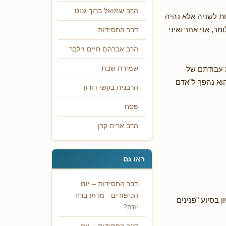
הרב שמואל ברוך גנוט
ת לשניה אלא נהיה
ר, אני אחר ואיני
דבר החסידות
הרב אברהם חיים זילבר
ת עבודתם של
שמירת שבת
וא נהפך ל"אדם
הרבנית בקשי דורון
פסח
הרב אריה קרן
ראו גם
דבר החסידות – יום
הכיפורים - מדוע ברח
 מסעי (עמ' 224 ואילך ובמתורגם ללה"ק עמ' 258). הרעיון בסיוע "פנינים
יונה?