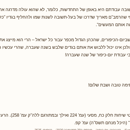
ובה עבודתם היא באופן של התחדשות, כלומר, לא שהוא עולה מדרגה אח
 שהרמב"ם מאריך שדרכו של בעל-תשובה לשנות שמו ולהחליף בגדיו "כלומ
ה אותם המעשים".
 שביום-הכיפורים, שהכהן הגדול מכפר עבור כל ישראל – הרי הוא מייצג א
לכן אינו יכול ללבוש את אותם בגדים שלבש בשנה שעברה, שהרי עכשיו ה
בי עבודת יום-כיפור של שנה שעברה!
ימה טובה ושבת שלום!
מבוסס על: לקוטי שיחות חלק כח,
 (היכל מנחם תשס"ה) עמ' קפ.
Sup
קטגוריה:
יום כיפור
פורסם ב29 ספטמבר 2020
כניסות: 2525