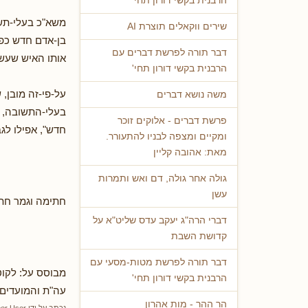
הרבנית בקשי דורון תחי'
משא"כ בעלי-תש
שירים ווקאלים תוצרת AI
בן-אדם חדש כפי
דבר תורה לפרשת דברים עם
אותו האיש שעש
הרבנית בקשי דורון תחי'
על-פי-זה מובן,
משה נושא דברים
בעלי-התשובה, ו
פרשת דברים - אלוקים זוכר
חדש", אפילו לג
ומקיים ומצפה לבניו להתעורר.
מאת: אהובה קליין
גולה אחר גולה, דם ואש ותמרות
עשן
חתימה וגמר חת
דברי הרה"ג יעקב עדס שליט"א על
קדושת השבת
דבר תורה לפרשת מטות-מסעי עם
הרבנית בקשי דורון תחי'
עה"ת והמועדים"
הר ההר - מות אהרון
נכתב על ידי
er User