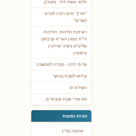
חדש: אשת חיל - מעודכן
"יאריך ימים ויזכה לבנים
כשרים"
רשימות הליכות, הדרכות
וד"ת ממרן הגר"ח קניבסקי
שליט"א בעניני שידוכין
ונישואין
עַל פִּי דַרְכּוֹ - נקודה למחשבה
קידוש לשבת בבוקר
השידוכים
סט שירי שבת מובחרים
תגיות נפוצות
אהובה קליין