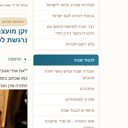
לבחירת מנהיג הראוי לישראל
נכתב על ידי
er User
נבואת ירמיהו לעם ישראל
האדמור מבויאן
דבר תורה לפרשת פינחס עם
זקן מועצ
הרבנית בקשי דורון תחי'
נרגשת לכ
בלק רוקם תכניות
הדפסה
לכבוד שבת
*"את אחיי אנוכ
חוברת: שבת קודש נפשי חולת
כמו שכתוב בזמן 
אהבתך
התורה מרן הגר״
מתכונים
מדריך למתחילים
סיפורים לכבוד שבת
ספר התודה - על סדר פרשיות
התורה