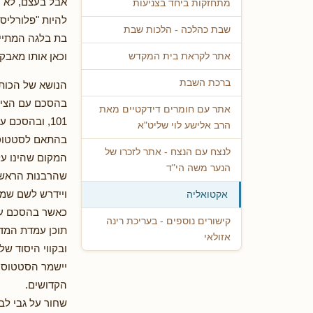
אבל בעצם, לא ח
מתחזקות ביחד בצניעות
להיות "פלורליסט
שבת כהלכה - הלכות שבת
בת בלגה המתייו
וכאן אותו מאבק,
אתר לקראת בית המקדש
ברכת השבת
הנושא של הכותל
אתר עם חומרים דידקטיים מאת
101, ובהסכם עם נעם, סעיף 24, בזו הלשון:
הרב אלישע לוי שליט"א
בהתאם לסטטוס ק
לנצח עם הנצח - אתר לזכרו של
הנער משה הי"ד
שהרבנות הראשית
ויידרש לשם שמי
אקטואליה
כאשר בהסכם עם 
קישורים נוספים - בעריכת רינה
תוכן עמדת המדינה בבג
אזולאי
ובקווי היסוד של הממשלה ה-37, 
יישמר הסטטוס ק
הקדושים.
שחור על גבי לבן