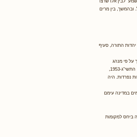
מע" לבין אלו שרצו
. ובהמשך, בין מרים
ם עם עוצמה יהודית, סעיף 88, ובהסכם עם יהדות התורה, סעיף
 על פי מנהג
המקום שהינו על פי דין תורה, כמשמעותו לפי חוק שיפוט בתי דין רבניים (נישואין וגירושין), התשי"ג-1953,
ת נפרדות. היה
מים במדינה עימם
ה ביחס למקומות