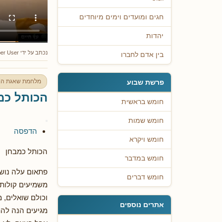
חגים ומועדים וימים מיוחדים
יהדות
נכתב על ידי
er User
בין אדם לחברו
מלחמת שאגת הא
פרשת שבוע
הכותל כמ
חומש בראשית
חומש שמות
הדפסה
חומש ויקרא
הכותל כמבחן
חומש במדבר
פתאום עלה נושא
חומש דברים
משמיעים קולות 
וכולם שואלים, 
אתרים נוספים
מגיעים הנה לה