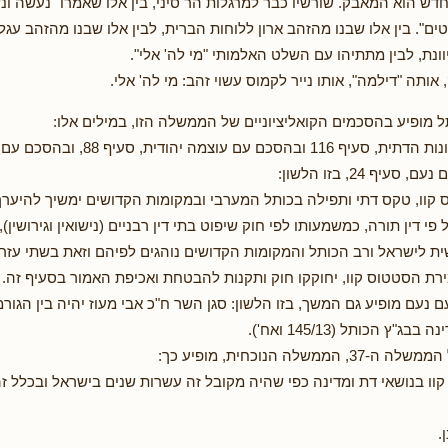
דש הוא המאבק. שורשיו כבר למרגלות הר סיני, בין אלו שאמרו "נעשה ונש
ים". בין אלו שבנו מהזהב ארון ללוחות הברית, לבין אלו שבנו מהזהב עגל
ונת, לבין מתתיהו עם השלט האלמותי "מי לה' אלי".
 אותה "דילמה", אותו נייר לקמוס עשוי זהב: מי לה' אלי.
 מופיע בהסכמים הקואליציוניים של הממשלה הזו, במילים אלו:
בהסכם עם הציונות הדתית, סעיף 116 ובהסכ
וו, טקס דתי ותפילה בכותל המערבי ובמקומות הקדושים ימשיך להיערך
 לישראל ורב הכותל והמקומות הקדושים נוהגים לפיהם וזאת בשתי עזרו
רת הסטטוס קוו, יחוקקו חוק ותקנות להבטחת ואכיפת האמור בסעיף זה.
נעם מופיע גם המשך, בזו הלשון: סגן השר ח"כ אבי מעוז יהיה בין הגור
"ץ הכותל (145/13 ואח').
הממשלה הנוכחית, מופיע כך:
וו בנושאי דת ומדינה כפי שהיה מקובל זה עשרות שנים בישראל ובכלל ז
.