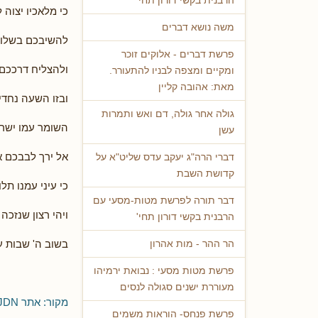
הרבנית בקשי דורון תחי'
כי מלאכיו יצוה
משה נושא דברים
להשיבכם בשלום
פרשת דברים - אלוקים זוכר
ולהצליח דרככם 
ומקיים ומצפה לבניו להתעורר.
מאת: אהובה קליין
ובזו השעה נחדי
גולה אחר גולה, דם ואש ותמרות
השומר עמו ישרא
עשן
אל ירך לבבכם א
דברי הרה"ג יעקב עדס שליט"א על
קדושת השבת
כי עיני עמנו תל
דבר תורה לפרשת מטות-מסעי עם
ויהי רצון שנזכ
הרבנית בקשי דורון תחי'
בשוב ה' שבות ע
הר ההר - מות אהרון
פרשת מטות מסעי : נבואת ירמיהו
מעוררת ישנים סגולה לנסים
מקור: אתר JDN
פרשת פנחס- הוראות משמים