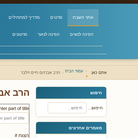
אתר השבת
סרטים
מדריך למתחילים
הפינה לנשים
הפינה לנוער
סרטונים
עמוד הבית
אתם כאן:
הרב אברהם חיים זילבר
הרב אבר
חיפוש
חיפוש...
ter part of title
מאמרים אחרונים
הצגת #