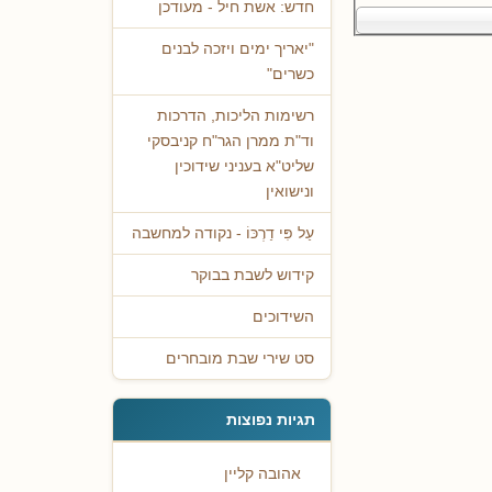
חדש: אשת חיל - מעודכן
"יאריך ימים ויזכה לבנים
כשרים"
רשימות הליכות, הדרכות
וד"ת ממרן הגר"ח קניבסקי
שליט"א בעניני שידוכין
ונישואין
עַל פִּי דַרְכּוֹ - נקודה למחשבה
קידוש לשבת בבוקר
השידוכים
סט שירי שבת מובחרים
תגיות נפוצות
אהובה קליין