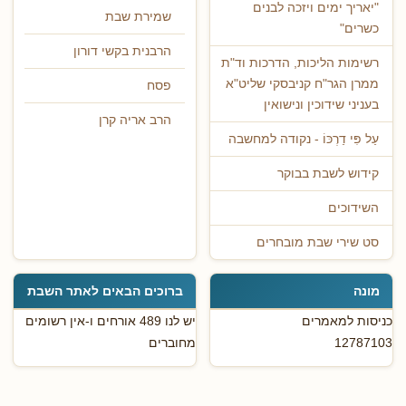
"יאריך ימים ויזכה לבנים
שמירת שבת
כשרים"
הרבנית בקשי דורון
רשימות הליכות, הדרכות וד"ת
ממרן הגר"ח קניבסקי שליט"א
פסח
בעניני שידוכין ונישואין
הרב אריה קרן
עַל פִּי דַרְכּוֹ - נקודה למחשבה
קידוש לשבת בבוקר
השידוכים
סט שירי שבת מובחרים
מונה
ברוכים הבאים לאתר השבת
כניסות למאמרים
יש לנו 489 אורחים ו-אין רשומים
12787103
מחוברים