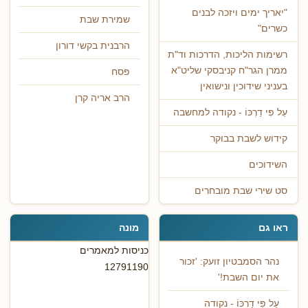
"יאריך ימים ויזכה לבנים
שמירת שבת
כשרים"
הרבנית בקשי דורון
רשימות הליכות, הדרכות וד"ת
ממרן הגר"ח קניבסקי שליט"א
פסח
בעניני שידוכין ונישואין
הרב אריה קרן
עַל פִּי דַרְכּוֹ - נקודה למחשבה
קידוש לשבת בבוקר
השידוכים
סט שירי שבת מובחרים
ראו גם
מונה
כניסות למאמרים
נהר הסמבטיון זועק: 'זכור
12791190
את יום השבת!'
עַל פִּי דַרְכּוֹ - נקודה