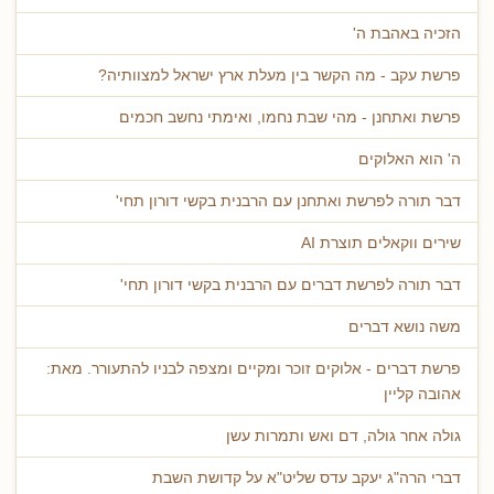
הזכיה באהבת ה'
פרשת עקב - מה הקשר בין מעלת ארץ ישראל למצוותיה?
פרשת ואתחנן - מהי שבת נחמו, ואימתי נחשב חכמים
ה' הוא האלוקים
דבר תורה לפרשת ואתחנן עם הרבנית בקשי דורון תחי'
שירים ווקאלים תוצרת AI
דבר תורה לפרשת דברים עם הרבנית בקשי דורון תחי'
משה נושא דברים
פרשת דברים - אלוקים זוכר ומקיים ומצפה לבניו להתעורר. מאת:
אהובה קליין
גולה אחר גולה, דם ואש ותמרות עשן
דברי הרה"ג יעקב עדס שליט"א על קדושת השבת