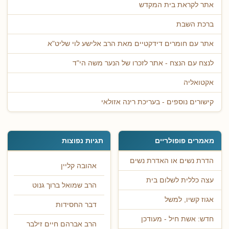
אתר לקראת בית המקדש
ברכת השבת
אתר עם חומרים דידקטיים מאת הרב אלישע לוי שליט"א
לנצח עם הנצח - אתר לזכרו של הנער משה הי"ד
אקטואליה
קישורים נוספים - בעריכת רינה אזולאי
מאמרים פופולריים
תגיות נפוצות
הדרת נשים או האדרת נשים
אהובה קליין
עצה כללית לשלום בית
הרב שמואל ברוך גנוט
אגוז קשיו, למשל
דבר החסידות
חדש: אשת חיל - מעודכן
הרב אברהם חיים זילבר