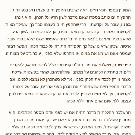
המעיין בספר חפץ חיים יראה שרבינו החפץ חיים עצמו נגע בנקודה זו.
החפץ חיים כותב בספרו שאם מדבר לשון הרע על הכהן, והוא גינהו
בפניו
, עובר על 'וקדשתו'. הרי שהחפץ חיים בעצמו סבר כך, שעיקר מצות
'וקדשתו' נאמרה רק כשהכהן נמצא בפנינו, אך לא כשמדבר לשון הרע
שלא בפניו. ואמנם ב'באר מים חיים' כתב שאפשר שגם שלא בפניו עובר
איסור, שכיון שראינו שכל כך הקפידה התורה על כבוד הכהן, אפשר דבזה
שמטה אוזנו ושומע את בזיונו או מחרפו שלא בפניו, עובר ג"כ על מצוה זו.
לפני שנים, שאלתי את מרן הגר"ח קניבסקי זצ"ל לפשר מנהגו, להקדים
ולענות בתחילה לכהנים על מכתבי שאלותיהם, שהרי בפשטות שייכת
מצוה זו רק לכבד את הכהן בפניו, אך לא כשהכהן לא נמצא לפנינו. וגם
כדברי החפץ חיים שכשמחרף את הכהן בפני אחרים, עובר על מצוות
'וקדשתו', אך לא מצינו שצריך לכבד את הכהן כשהאדם נמצא בינו לבין
עצמו, ללא שום אדם אחר וללא הכהן.
ההשלכה ההלכתית בדבר תהיה אם יש לפני אדם מספר מכתבים והוא
מתכוין לשולחם בדואר בבת אחת, אזי אם יש בקדימות מכתב הכהן
משום 'וקדשתו', מצד האדם, שהישראל צריך לכבד את הכהן גם שלא
בפניו, אזי יצטרך המשיב להשיב קודם לכהן, למרות שבסופו של דבר יגיעו