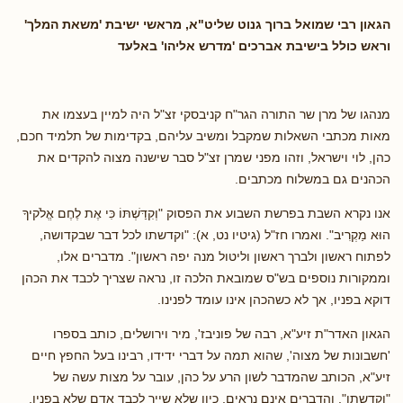
הגאון רבי שמואל ברוך גנוט שליט"א, מראשי ישיבת 'משאת המלך'
וראש כולל בישיבת אברכים 'מדרש אליהו' באלעד
מנהגו של מרן שר התורה הגר"ח קניבסקי זצ"ל היה למיין בעצמו את
מאות מכתבי השאלות שמקבל ומשיב עליהם, בקדימות של תלמיד חכם,
כהן, לוי וישראל, וזהו מפני שמרן זצ"ל סבר שישנה מצוה להקדים את
הכהנים גם במשלוח מכתבים.
אנו נקרא השבת בפרשת השבוע את הפסוק "וְקִדַּשְׁתּוֹ כִּי אֶת לֶחֶם אֱלֹקיךָ
הוּא מַקְרִיב". ואמרו חז"ל (גיטיו נט, א): "וקדשתו לכל דבר שבקדושה,
לפתוח ראשון ולברך ראשון וליטול מנה יפה ראשון". מדברים אלו,
וממקורות נוספים בש"ס שמובאת הלכה זו, נראה שצריך לכבד את הכהן
דוקא בפניו, אך לא כשהכהן אינו עומד לפנינו.
הגאון האדר"ת זיע"א, רבה של פוניבז', מיר וירושלים, כותב בספרו
'חשבונות של מצוה', שהוא תמה על דברי ידידו, רבינו בעל החפץ חיים
זיע"א, הכותב שהמדבר לשון הרע על כהן, עובר על מצות עשה של
"וקדשתו". והדברים אינם נראים, כיון שלא שייך לכבד אדם שלא בפניו.