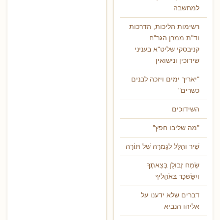
למחשבה
רשימות הליכות, הדרכות
וד"ת ממרן הגר"ח
קניבסקי שליט"א בעניני
שידוכין ונישואין
"יאריך ימים ויזכה לבנים
כשרים"
השידוכים
"מה שליבו חפץ"
שִׁיר וְהַלֵּל לְגָמְרָהּ שֶׁל תּוֹרָה
שְׂמַח זְבוּלֻן בְּצֵאתֶךָ
וְיִשָּׂשכָר בְּאֹהָלֶיךָ
דברים שלא ידענו על
אליהו הנביא