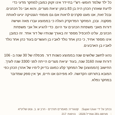
כל ילד שלמד חומש- רש"י בחיידר אינו זקוק כמובן למחקר מדעי כדי
לדעת שאהרן הכהן היה בן 83 בזמן יציאת מצרים, והוא אבי כל הכהנים.
ובכל זאת, אנו מעט סקרנים לראות אם גם מומחי הגנטיקה יגיעו לאותה
מסקנה. ובכן, המחקר המדוקדק העלה כי בממוצע עברו מאה ושישה
דורות מאבי משפחת הכהנים עד היום. כדי להגיע אל אבי משפחת
הכהנים, עלינו להכפיל מספר זה באורך שנותיו של דור אחד. זה כמובן
אינו מספר אחיד, כי כהן אחד נולד לאביו בן העשרים בעוד כהן אחר נולד
לאביו בן הארבעים.
נהוג לחשב שלושים שנה בממוצע כשנות דור. מכפלה של 30 שנה ב- 106
דורות שווה 3160 שנה, בעוד יציאת מצרים הייתה לפני 3300 שנה לערך.
החישוב (הממוצע) של המחקר קלע כמעט בדיוק לימיו של אהרן הכהן כפי
המובא בתורתנו הקדושה. לא מפיהם אנו חיים, אך אין ספק שמדובר
במחקר נפלא.
נכתב על ידי
Super User
קטגוריה:
מאמרים תורניים - הרב ש. ב. גנוט שליט"א
פורסם ב28 אפריל 2026
כניסות: 217