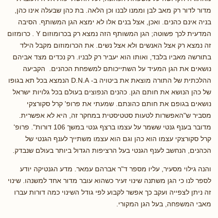
מדור לדור רק מאב לבן וממנו לבנו וכן הלאה. בת כהן שבעלה אינו כהן,
בניה אינם כהנים. ואכן, אצל בנים אלו לא ימצא הגן המשותף. הסיבה
המדעית לכך פשוטה; הגן המשותף הזה נמצא רק בכרומוזום Y . כרומזום
זה נמצא רק אצל האנשים ולא אצל נשים. את הכרומוזום מקבל הילד
בתורשה מאביו בלבד, ואותו הוא יעביר רק לבניו. רק נכדים מצד אביהם
נושאים את הגן המעיד על השתייכותם למשפחת הכהנים. הקביעה
ההלכתית של התורה מוצאת את ביטויה ב- D.N.A הנמצא בכל תא בגופו
של כהן הנושא את חותם הגן. כהנים הנפוצים בעולם בכל גלויות ישראל
נושאים בגופם את חותם כהונתם. שמעתי את פרופ' קרל סקורצקי
מסביר ש"האפשרות לטעות סטטיסטית במחקר זה, היא לא אפשרית.
מדובר בענף גנטי ששמר על עצמו ברצף גנטי במשך 106 דורות". פרופ'
קרל סקורצקי עצמו הוא כהן וגם הוא עצמו משתייך לענף הגנטי של
הכהנים, הנחשב לענף הגנטי בעל הרציפות הגדול ביותר בעולם שנבדק.
והנה גילוי מסעיר, עליו מספר ד"ר אברהם עמאר. מדע הגנטיקה יודע
לספר לנו כי הגן משתנה שינוי זעיר כשהוא עובר מדור אחד למשנהו. שינוי
זה ניתן לצפייה ועקב כך אפשר לקבוע לפי גודל השינוי כמה דורות עברו
מאבי המשפחה, בעל הגן המקורי.