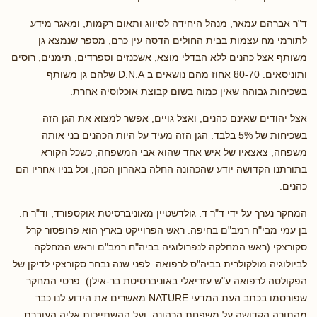
ד"ר אברהם עמאר, מנהל היחידה לסיווג ותאום רקמות, ומאגר מידע
לתורמי מח עצמות בבית החולים הדסה עין כרם, מספר שנמצא גן
משותף אצל כהנים ללא הבדלי מוצא, אשכנזים וספרדים, תימנים, רוסים
ותוניסאים. 80-70 אחוז מהם נושאים ב D.N.A שלהם גן משותף
בשכיחות גבוהה שאין כמוה בשום קבוצת אוכלוסיה אחרת.
אצל יהודים שאינם כהנים, ואצל גויים, אפשר למצוא את הגן הזה
בשכיחות של 5% בלבד. הגן הזה מעיד על היות הכהנים בני אותה
משפחה, צאצאיו של איש אחד שהוא אבי המשפחה, כשכל הקורא
בתורתנו הקדושה יודע שהכהונה החלה באהרון הכהן, וכל בניו אחריו הם
כהנים.
המחקר נערך על ידי ד"ר ד. גולדשטיין מאוניברסיטת אוקספורד, וד"ר ח.
בן עמי מבי"ח רמב"ם בחיפה. ראש הפרוייקט בארץ הוא פרופסור קרל
סקורצקי (ראש המחלקה לנפרולוגיה בביה"ח רמב"ם וראש המחלקה
לביולוגיה מולקולרית בביה"ס לרפואה. לפני שנה נבחר סקורצקי לדיקן של
הפקולטה לרפואה ע"ש עזריאלי באוניברסיטת בר-אילן). פרטי המחקר
שפורסמו בכתב העת המדעי NATURE מאשרים את הידוע לנו כבר
מהתורה הקדושה על משפחת הכהונה, ועל ההשתייכות אליה העוברת