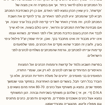
כל המכתבים כולם לדואר ביחד. אך אם במקרה זה אין מצוה של
'וקדשתו', כיון שאין הכהן נמצא לפני האדם, אם כן רק כשכתיבת המכתב
תביא לכך שהמכתב יגיע לכהן לפני האחרים, צריך להקדים את השבת
המכתב לכהן. וזה מהדין האחר של דיני קדימה לכהן בכל עניני טובה. אך
אם מבחינת שליחת המכתבים והדואר, יגיעו כולם בשווה, אז לא שייך
לכבד את הכהן בעצם כתיבת מכתב אליו לפני האחרים, כשהוא עצמו
אינו יודע מכבוד זה ואינו מתכבד בכך. ואכן, זכיתי שמרן זצ"ל פילפל עימי
בענין, ולענין זה הסביר שהוא מקדים את הכהנים, מפני שלפעמים
קדימות ענייתו למכתבים, גורמת שהמכתבים נשלחים לכהנים לפני
הישראלים.
בפרשת השבוע נלמד על קדושת ורוממות הכהנים ועל המצוות
והאיסורים המיוחדים שניתנו לכהנים. לא רק אנו, שומרי התורה,
המאמינים בני מאמינים, יודעים על מעלת ויחודיות הכהנים, אלא כך
הוברר בכל רחבי תבל, בעשרים השנים האחרונות. במחקר גנטי שנמשך
מספר שנים, נמצא גן משותף אצל כהנים. 80-70 אחוז מהם נושאים ב
D.N.A (די. אן. אי.) שלהם גן משותף בשכיחות גבוהה. הגן המשותף
נמצא אצל כהנים אשכנזים וספרדים, מרוקאים ותימנים, כהנים מתוניס
וגם מפולין וליטא, מהונגריה ומכורדיאסטן.