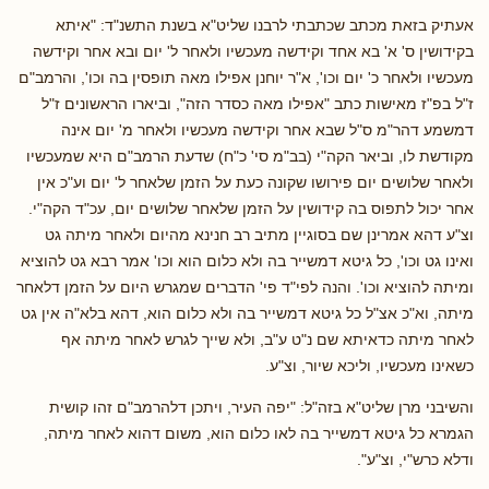
אעתיק בזאת מכתב שכתבתי לרבנו שליט"א בשנת התשנ"ד: "איתא
בקידושין ס' א' בא אחד וקידשה מעכשיו ולאחר ל' יום ובא אחר וקידשה
מעכשיו ולאחר כ' יום וכו', א"ר יוחנן אפילו מאה תופסין בה וכו', והרמב"ם
ז"ל בפ"ז מאישות כתב "אפילו מאה כסדר הזה", וביארו הראשונים ז"ל
דמשמע דהר"מ ס"ל שבא אחר וקידשה מעכשיו ולאחר מ' יום אינה
מקודשת לו, וביאר הקה"י (בב"מ סי' כ"ח) שדעת הרמב"ם היא שמעכשיו
ולאחר שלושים יום פירושו שקונה כעת על הזמן שלאחר ל' יום וע"כ אין
אחר יכול לתפוס בה קידושין על הזמן שלאחר שלושים יום, עכ"ד הקה"י.
וצ"ע דהא אמרינן שם בסוגיין מתיב רב חנינא מהיום ולאחר מיתה גט
ואינו גט וכו', כל גיטא דמשייר בה ולא כלום הוא וכו' אמר רבא גט להוציא
ומיתה להוציא וכו'. והנה לפי"ד פי' הדברים שמגרש היום על הזמן דלאחר
מיתה, וא"כ אצ"ל כל גיטא דמשייר בה ולא כלום הוא, דהא בלא"ה אין גט
לאחר מיתה כדאיתא שם נ"ט ע"ב, ולא שייך לגרש לאחר מיתה אף
כשאינו מעכשיו, וליכא שיור, וצ"ע.
והשיבני מרן שליט"א בזה"ל: "יפה העיר, ויתכן דלהרמב"ם זהו קושית
הגמרא כל גיטא דמשייר בה לאו כלום הוא, משום דהוא לאחר מיתה,
ודלא כרש"י, וצ"ע".