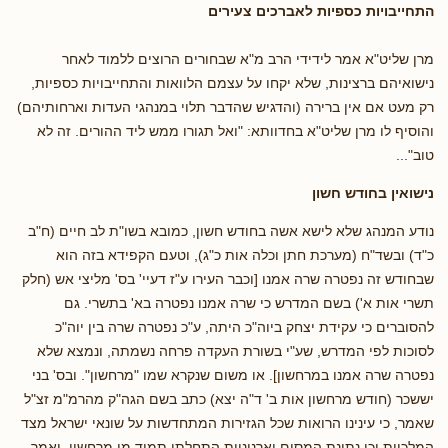
התחייבויות כספיות לאברכים צעירים
מרן שליט"א אמר לידידי הרב מ"א שבחורים הרוצים ללמוד לאחר
נישואיהם ברצינות, שלא יקחו על עצמם הלוואות והתחייבויות כספיות,
רק מעט אם אין ברירה (והדגיש שהדבר תלוי במנהגי העדות וארחותיהם)
והוסיף לו מרן שליט"א בחדוותא: "ואל תגורו ממש ליד ההורים. זה לא
טוב"...
נישואין בחודש חשון
נודע המנהג שלא לישא אשה בחודש חשון, כמובא בשו"ת לב חיים (ח"ב
כ"ד) ובשד"ח (מערכת חתן וכלה אות כ"ג), וטעם הקפידא בזה הוא
שבחודש זה נפטרה שרה אמנו [וכבר העירו ע"ז דעיי' בס' מליצי אש (חלק
תשרי אות א') בשם המדרש כי שרה אמנו נפטרה בא' בתשרי. גם
להסוברים כי עקידת יצחק ביוה"כ היתה, ע"כ נפטרה שרה בין יוה"כ
לסוכות לפי המדרש, שע"י בשורת העקדה פרחה נשמתה, ונמצא שלא
נפטרה שרה אמנו במרחשון]. או משום שנקרא שמו "מרחשון". ובס' בני
יששכר (חודש מרחשון אות ב' ד"ה יצא) כתב בשם הגה"ק מהרמ"מ זצ"ל
שאמר, כי עינינו הרואות שכל הגזירות המתחדשות על שונאי ישראל מצד
המלכיות וכן נתינת המסים וארנוניות התחלתן תמיד מן מרחשון, ואמר