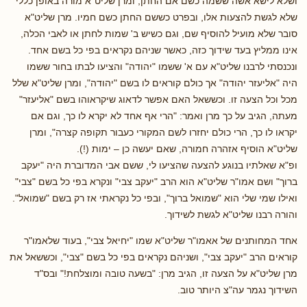
ושלא לישא אשה ששמה כשם אם החתן, ומרן שליט"א מורה באופן כללי
שלא לגשת להצעות אלו, ובפרט כששם החתן כשם חמיו. מרן שליט"א
סובר שלא מועיל להוסיף שם, וגם כשיש ב' שמות לחתן או לאבי הכלה,
אינו ממליץ בעד שידוך כזה, כאשר שניהם נקראים בפי כל בשם אחד.
ונכנסתי לרבנו שליט"א עם א' ששמו "יהודה" והציעו לבתו בחור ששמו
היה "אליעזר יהודה" אך כולם קוראים לו בשם "יהודה", ומרן שליט"א שלל
מכל וכל הצעה זו. וכששאל האם אפשר לדאוג שיקראוהו בשם "אליעזר"
מעתה, הגיב על כך מרן ואמר: "הרי אף אחד לא יקרא לו כך, וגם אם
יקראו לו כך, הרי כולם יחזרו לשם המקורי כעבור תקופה קצרה", ומרן
שליט"א הוסיף אזהרה חמורה, שאם יעשה כן – ימות (!).
ופ"א שאלתיו בנוגע להצעה שהציעו לי, ששם אבי המדוברת היה "יעקב
ברוך" ושם אמו"ר שליט"א הוא הרב "יעקב צבי" ונקרא בפי כל בשם "צבי"
ואילו שמי שלי הוא "שמואל ברוך", ובפי כל נקראתי אז רק בשם "שמואל".
והורה רבנו שליט"א לגשת לשידוך.
אחד המחותנים של אאמו"ר שליט"א שמו "יחיאל צבי", בעוד שלאמו"ר
קוראים הרב "יעקב צבי", ושניהם נקראים בפי כל בשם "צבי", וכששאל את
מרן שליט"א על הצעה זו, הגיב מרן: "בשעה טובה ומוצלחת!" ובס"ד
השידוך נגמר עה"צ היותר טוב.