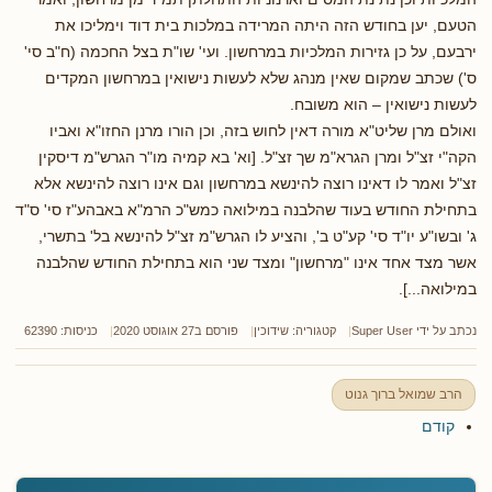
הטעם, יען בחודש הזה היתה המרידה במלכות בית דוד וימליכו את
ירבעם, על כן גזירות המלכיות במרחשון. ועי' שו"ת בצל החכמה (ח"ב סי'
ס') שכתב שמקום שאין מנהג שלא לעשות נישואין במרחשון המקדים
לעשות נישואין – הוא משובח.
ואולם מרן שליט"א מורה דאין לחוש בזה, וכן הורו מרנן החזו"א ואביו
הקה"י זצ"ל ומרן הגרא"מ שך זצ"ל. [וא' בא קמיה מו"ר הגרש"מ דיסקין
זצ"ל ואמר לו דאינו רוצה להינשא במרחשון וגם אינו רוצה להינשא אלא
בתחילת החודש בעוד שהלבנה במילואה כמש"כ הרמ"א באבהע"ז סי' ס"ד
ג' ובשו"ע יו"ד סי' קע"ט ב', והציע לו הגרש"מ זצ"ל להינשא בל' בתשרי,
אשר מצד אחד אינו "מרחשון" ומצד שני הוא בתחילת החודש שהלבנה
במילואה...].
נכתב על ידי
Super User
קטגוריה:
שידוכין
פורסם ב27 אוגוסט 2020
כניסות: 62390
הרב שמואל ברוך גנוט
קודם