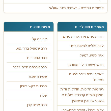
קישורים נוספים - בעריכת רינה אזולאי
מאמרים פופולריים
תגיות נפוצות
הדרת נשים או האדרת נשים
אהובה קליין
עצה כללית לשלום בית
הרב שמואל ברוך גנוט
אגוז קשיו, למשל
דבר החסידות
חדש: אשת חיל - מעודכן
הרב אברהם חיים זילבר
"יאריך ימים ויזכה לבנים
שמירת שבת
כשרים"
הרבנית בקשי דורון
רשימות הליכות, הדרכות וד"ת
ממרן הגר"ח קניבסקי שליט"א
פסח
בעניני שידוכין ונישואין
הרב אריה קרן
עַל פִּי דַרְכּוֹ - נקודה למחשבה