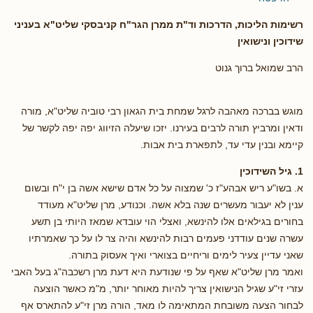
רשימות הליכות, הדרכות וד"ת ממרן הגר"ח קניבסקי שליט"א
בעניני
שידוכין ונישואין
הרב שמואל ברוך גנוט
מוגש בברכה מאהבה לרגל שמחת בית הגאון רבי טוביה שליט"א, מורה
ודאין ומרביץ תורה לרבים בעירנו. יזכו שיעלה הזיווג יפה יפה לקשר של
קיימא ובנין עדי עד, לתפארת בית אבות.
1. גיל השידוכין
א. בשו"ע ריש אבהע"ז כ' שמצוה על כל אדם שישא אשה בן י"ח ובשום
ענין לא יעבור מעשרים שנה בלא אשה. וכנודע, מרן שליט"א מעודד
בחורים בגילאים אלו להינשא, ואצלי הוי עובדא שמאז היותי בן תשע
עשרה שנים עודדני פעמים רבות להינשא והיה צר לו על כך שאמרתיו
שאני עדיין צעיר לימים וריחיים בצוארי ואיך אעסוק בתורה.
ואמר מרן שליט"א שאף על פי שנודעת היא דעת מרן רשכבה"ג בעל האבי
עזרי זי"ע שגיל הנישואין צריך להיות מאוחר יותר, מ"מ כאשר הוצעה
לבחור הצעה משובחת המתאימה לו מאד, הורה מרן זי"ע להתארס אף