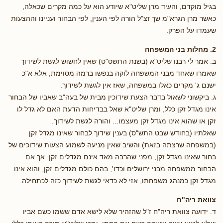
בגיל מוקדם, והעיד מרן שליט"א שיודע הוא על כמה מקרים שכאלה,
כאשר מרן הגרא"מ שך זצ"ל הורה לפי הענין, לפי הבחור ועניינו וההצעות
שעמדו על הפרק.
2. מחלות בני המשפחה
ב. אמר לי רבנו שליט"א (בשנת התשס"ט) שאין לחשוש לגשת לשידוך
שאמרו שאחד מבני המשפחה לוקה בנפשו ברמה מסוימת, אלא א"כ
ישנם ג' מקרים כאלו במשפחה, שאז אין לגשת לשידוך.
ג. ביקשוני לשאול בדבר הצעת שידוכין מבית של בעה"ב שאביו של הבחור
אינו מגדל זקן כלל, ומרן שליט"א שאל בבדיחות הדעת האם לא גדל לו
זקן או שהוא אינו מגדל זקן מעצמו... והורה לגשת לשידוך.
שאלתיו (בחודש שבט התש"ס) בענין שידוך לבחור שאינו מגדל זקן
(במשפחה שרצתה בזאת) והשיב שאין מניעה לשמוע הצעות שידוכים של
בחור שאינו מגדל זקן, מפני שהרבה מאד אינם מגדלים זקן. אך אם
הבחור ממשפחה מבני ירושלים וכדו', בהם כולם מגדלים זקן, והוא אינו
מגדל זקן כמנהג משפחתו, אזי לא כדאי לגשת לשידוך כזה לכתחילה.
צוואת ריה"ח
ד. ידועה צוואת ריה"ח ז"ל שהזהיר שלא לישא אדם ששמו כשם אביו