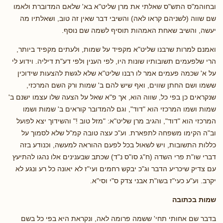
ובחוהמ"ס התש"ס שאלתי את מרן שליט"א בא' שלאם המדוברת ולאמו
שם שווה (לשניהם קראו לאה) והשיבי דבר שאין זה טוב, ושאלתיו מה
יעשה, והשיב שאחת האמהות תוסיף לשמה שם נוסף.
ואמנם למרות שרבנו שליט"א מקפיד על שמות, ולעתים מקפיד ביותר,
הרי שלפעמים תשובותיו שונות היו, לפי הענין ולפי דע"ת דיליה. וידוע לי
על א' שכמה פעמים אמר לו רבנו שליט"א שלא לגשת להצעות שידוכין
ששמו ושם החתן שווים, ואף שיש להם ב' שמות ורק השם המרכזי,
שנקראים כן בפי כל, שווה הוא, אך פ"א שאל על הצעה שלו עצמו ישנם ב'
שמות ושמו המרכזי הוא "דוד", וגם להמדובר קוראים ב' שמות ושמו
המרכזי הוא "דוד", והגיב מרן שליט"א: "מזל טוב !" והשידוך יצא לפועל
וב"ה הקימו משפחה לתפארת. וע"כ עצה טובה קמ"ל שלא לסמוך על
כללות התשובות, ויש לשאול בכל לפעם ההוראה למעשה, וכנודע בזה
דברי שו"ת פרי השדה (ח"ג סו"ס נ"ד) שכתב שבענינים אלו נהגו להתיעץ
עם צדיק שיכריע הדבר וג"כ יבקש רחמים ועי"ז לא יאונה כל רע ונגע לא
יקרב. וע"ע כעי"ז בשו"ת אבני צדק ס"י וסי"א.
שמות בכתובה
בדבר שם אחותי תחי' ששמה פרומה לאה, ונקראת היא בפי כל בשם