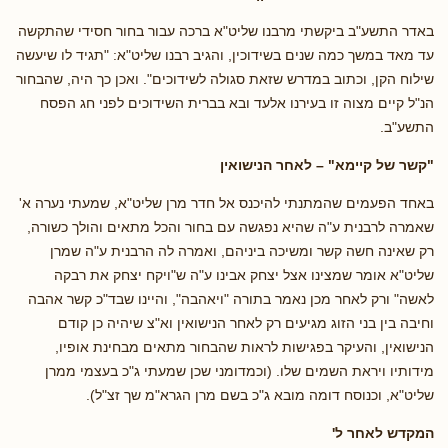
באדר התשע"ב ביקשתי מרבנו שליט"א ברכה עבור בחור חסידי שהתקשה
עד מאד במשך כמה שנים בשידוכין, והגיב רבנו שליט"א: "תגיד לו שיעשה
שילוח הקן, וכתוב במדרש שזאת סגולה לשידוכים". ואכן כך היה, שהבחור
הנ"ל קיים מצוה זו בעירנו אלעד ובא בברית השידוכים לפני חג הפסח
התשע"ב.
"קשר של קיימא" – לאחר הנישואין
באחד הפעמים שהמתנתי להיכנס אל חדר מרן שליט"א, שמעתי נערה א'
שאמרה לרבנית ע"ה שהיא נפגשה עם בחור והכל מתאים והולך כשורה,
רק שאינה חשה קשר ומשיכה ביניהם, ואמרה לה הרבנית ע"ה שמרן
שליט"א אומר שמצינו אצל יצחק אבינו ע"ה ש"ויקח יצחק את רבקה
לאשה" ורק לאחר מכן נאמר בתורה "ויאהבה", והיינו שבד"כ קשר אהבה
וחיבה בין בני הזוג מגיעים רק לאחר הנישואין וא"צ שיהיה כן קודם
הנישואין, והעיקר בפגישות לראות שהבחור מתאים מבחינת אופיו,
מידותיו ויראת השמים שלו. (וכמדומני שכן שמעתי ג"כ בעצמי ממרן
שליט"א, וכנוסח דומה מובא ג"כ בשם מרן הגרא"מ שך זצ"ל).
המקדש לאחר ל'