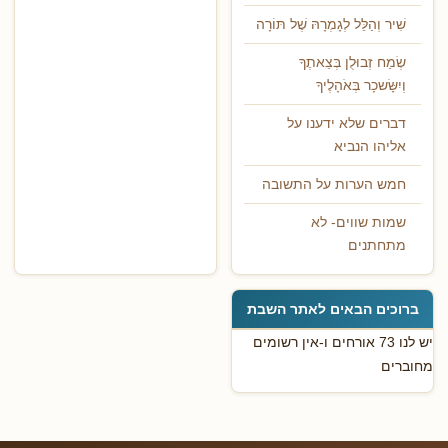
שִׁיר וְהַלֵּל לְגָמְרָהּ שֶׁל תּוֹרָה
שְׂמַח זְבוּלֻן בְּצֵאתֶךָ
וְיִשָּׂשכָר בְּאֹהָלֶיךָ
דברים שלא ידענו על
אליהו הנביא
חמש הערות על התשובה
שמות שווים- לא
מתחתנים
ברוכים הבאים לאתר השבת
יש לנו 73 אורחים ו-אין רשומים
מחוברים