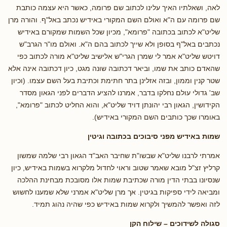
לאה, ושאלתיו האיך עלינו לכתוב שם פרומה, כאשר היא עצמה כותבת
שם פרומה עם ה"א ואולם השם המקורי באידיש נכתב באל"ף. והורה מרן
שליט"א לכתוב בכתובה "פרומא", מכיון שכל השמות שמקורם באידיש
נכתבים באל"ף בסופן ולא שייך לכתוב בהם ה"א. ואולם מו"ר הגרב"ש
דויטש שליט"א אמר לי שמרן הגרי"ש אלישיב שליט"א מורה לכתוב כפי
שהאדם כותב את שמו, וביאר דכתובה שונה מגט, כיון דכתובה אינה אלא
שטר קנין וממון, ובזה אזלינן בתר חתימת וכתיבת בעל השם עצמו. (וכיון
שב' גדולי עולם נחלקו בדבר, אמרנו להציע הדברים לפני הגאון מסדר
הקידושין, הגאון רבי יהונתן דויד שליט"א, והוא החליט לכתוב "פרומא",
באומרו שכך כותבים השם המקורי באידיש).
שמות באידיש מפני סיבוכים בכתובה וגיטין
אמרתי לרבנו שליט"א שבשו"ת שחיבר האב"ד הגאון רבי שלמה שמשון
קרליץ זצ"ל מובא שאמר שטוב וראוי לחדול מלקרוא בשמות באידיש, כיון
שנסיונו בבתי הדין מורה שכתיבת שמות אלו מסובכת מבחינת ההלכה
ומביאה לידי ספיקות בגיטין. אך מרן שליט"א אמרני שלא שמענו לחשוש
לזה ואפשר להמשיך ולקרוא שמות באידיש כפי שהיה נהוג תמיד.
סגולה לשידוכים – שילוח הקן