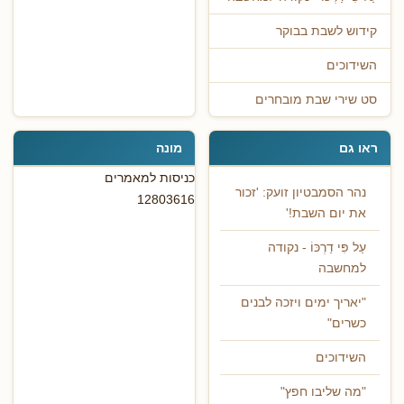
קידוש לשבת בבוקר
השידוכים
סט שירי שבת מובחרים
ראו גם
מונה
כניסות למאמרים
נהר הסמבטיון זועק: 'זכור
12803616
את יום השבת!'
עַל פִּי דַרְכּוֹ - נקודה
למחשבה
"יאריך ימים ויזכה לבנים
כשרים"
השידוכים
"מה שליבו חפץ"