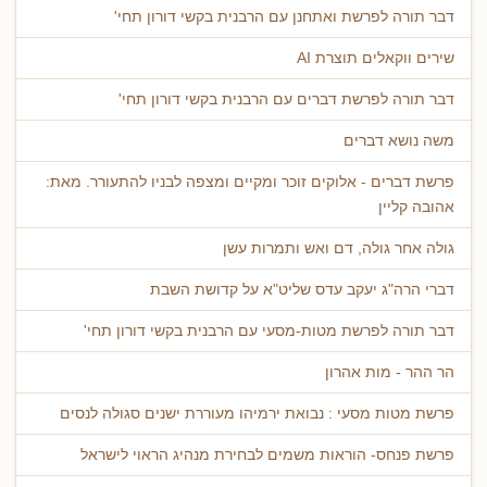
דבר תורה לפרשת ואתחנן עם הרבנית בקשי דורון תחי'
שירים ווקאלים תוצרת AI
דבר תורה לפרשת דברים עם הרבנית בקשי דורון תחי'
משה נושא דברים
פרשת דברים - אלוקים זוכר ומקיים ומצפה לבניו להתעורר. מאת:
אהובה קליין
גולה אחר גולה, דם ואש ותמרות עשן
דברי הרה"ג יעקב עדס שליט"א על קדושת השבת
דבר תורה לפרשת מטות-מסעי עם הרבנית בקשי דורון תחי'
הר ההר - מות אהרון
פרשת מטות מסעי : נבואת ירמיהו מעוררת ישנים סגולה לנסים
פרשת פנחס- הוראות משמים לבחירת מנהיג הראוי לישראל