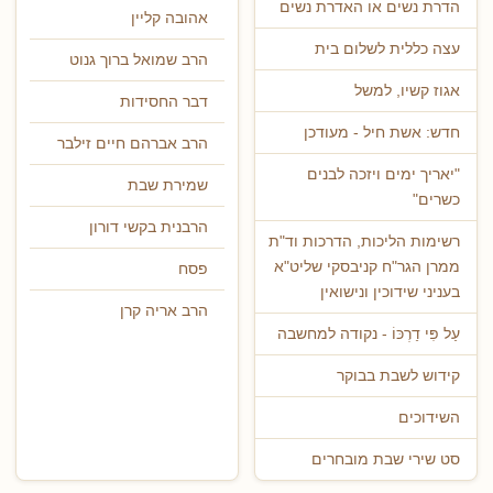
הדרת נשים או האדרת נשים
אהובה קליין
עצה כללית לשלום בית
הרב שמואל ברוך גנוט
אגוז קשיו, למשל
דבר החסידות
חדש: אשת חיל - מעודכן
הרב אברהם חיים זילבר
"יאריך ימים ויזכה לבנים
שמירת שבת
כשרים"
הרבנית בקשי דורון
רשימות הליכות, הדרכות וד"ת
ממרן הגר"ח קניבסקי שליט"א
פסח
בעניני שידוכין ונישואין
הרב אריה קרן
עַל פִּי דַרְכּוֹ - נקודה למחשבה
קידוש לשבת בבוקר
השידוכים
סט שירי שבת מובחרים