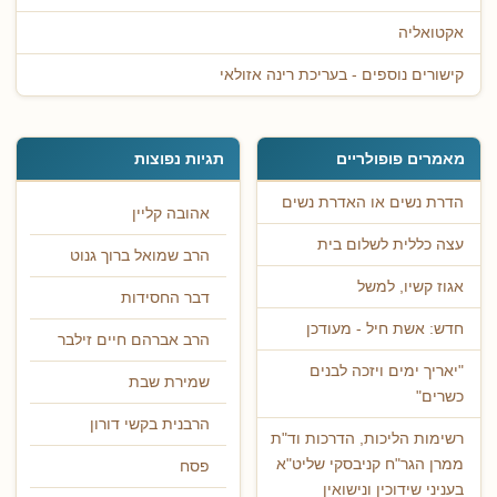
אקטואליה
קישורים נוספים - בעריכת רינה אזולאי
מאמרים פופולריים
תגיות נפוצות
הדרת נשים או האדרת נשים
אהובה קליין
עצה כללית לשלום בית
הרב שמואל ברוך גנוט
אגוז קשיו, למשל
דבר החסידות
חדש: אשת חיל - מעודכן
הרב אברהם חיים זילבר
"יאריך ימים ויזכה לבנים
שמירת שבת
כשרים"
הרבנית בקשי דורון
רשימות הליכות, הדרכות וד"ת
ממרן הגר"ח קניבסקי שליט"א
פסח
בעניני שידוכין ונישואין