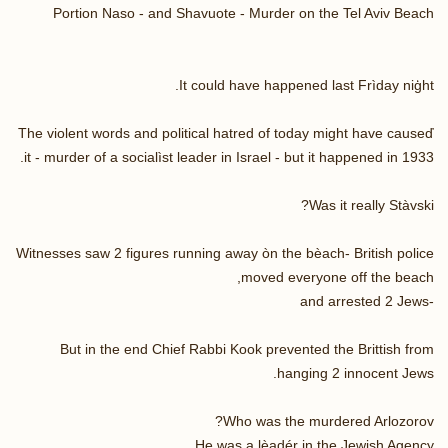
Portion Naso - and Shavuote - Murder on the Tel Aviv Beach
It could have happened last Frìday niģht.
The violent words and political hatred of today might have causeď
it - murder of a socialìst leader in Israel - but it happened in 1933.
Was it really Stàvski?
Witnesses saw 2 figures running away òn the bèach- British police
moved everyone off the beach,
and arrested 2 Jews-
But in the end Chief Rabbi Kook prevented the Brittish from
hanging 2 innocent Jews.
Who was the murdered Arlozorov?
He was a lèadér in the Jewish Agency.