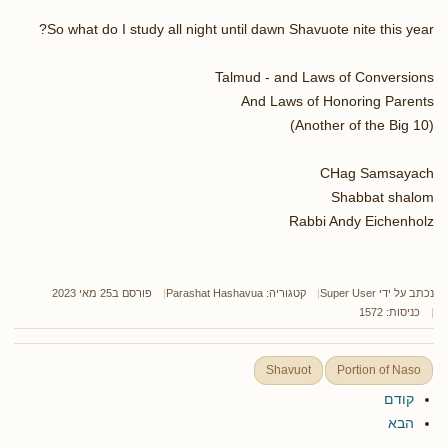
So what do I study all night until dawn Shavuote nite this year?
Talmud - and Laws of Conversions
And Laws of Honoring Parents
(Another of the Big 10)
CHag Samsayach
Shabbat shalom
Rabbi Andy Eichenholz
נכתב על ידי
Super User
קטגוריה:
Parashat Hashavua
פורסם ב25 מאי 2023
כניסות: 1572
Shavuot
Portion of Naso
קודם
הבא