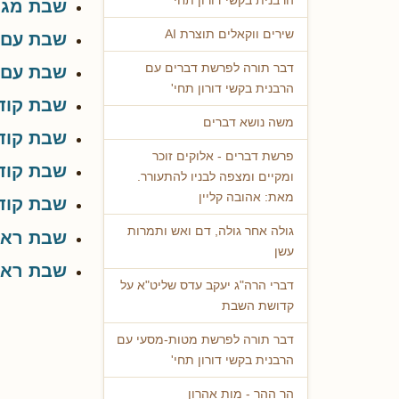
הרבנית בקשי דורון תחי'
שבת מגינ
שירים ווקאלים תוצרת AI
שבת עם א
דבר תורה לפרשת דברים עם
שבת עם 
הרבנית בקשי דורון תחי'
שבת קוד
משה נושא דברים
שבת קוד
פרשת דברים - אלוקים זוכר
שבת קוד
ומקיים ומצפה לבניו להתעורר.
מאת: אהובה קליין
שבת קוד
גולה אחר גולה, דם ואש ותמרות
שבת ראשו
עשן
שבת ראש
דברי הרה"ג יעקב עדס שליט"א על
קדושת השבת
דבר תורה לפרשת מטות-מסעי עם
הרבנית בקשי דורון תחי'
הר ההר - מות אהרון