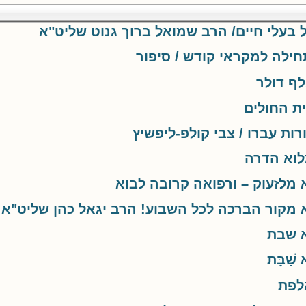
 בעלי חיים/ הרב שמואל ברוך גנוט שליט"א
ילה למקראי קודש / סיפור
ף דולר
ת החולים
ות עברו / צבי קולפ-ליפשיץ
וא הדרה
מלזעוק – ורפואה קרובה לבוא
מקור הברכה לכל השבוע! הרב יגאל כהן שליט"א 
 שבת
 שַׁבָּת
לפת