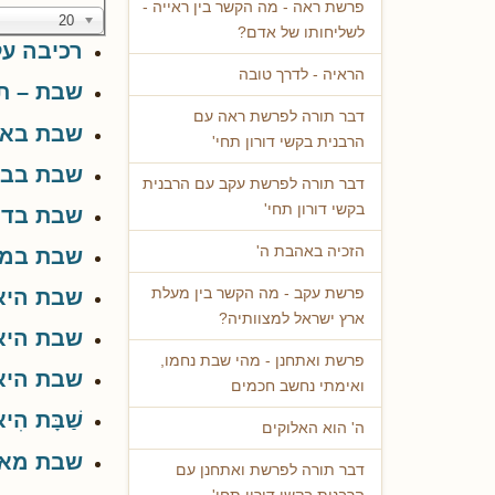
פרשת ראה - מה הקשר בין ראייה -
20
לשליחותו של אדם?
רכיבה על
הראיה - לדרך טובה
שבת – תח
דבר תורה לפרשת ראה עם
שבת באל
הרבנית בקשי דורון תחי'
שבת בבי
דבר תורה לפרשת עקב עם הרבנית
בקשי דורון תחי'
שבת בדור
הזכיה באהבת ה'
שבת במל
שבת היא 
פרשת עקב - מה הקשר בין מעלת
ארץ ישראל למצוותיה?
שבת היא 
פרשת ואתחנן - מהי שבת נחמו,
שבת היא
ואימתי נחשב חכמים
שַׁבָּת הִיא
ה' הוא האלוקים
שבת מא
דבר תורה לפרשת ואתחנן עם