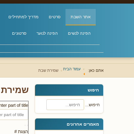
אתר השבת
סרטים
מדריך למתחילים
הפינה לנשים
הפינה לנוער
סרטונים
עמוד הבית
אתם כאן:
שמירת שבת
שמירת 
חיפוש
חיפוש...
ter part of title
מאמרים אחרונים
הצגת #