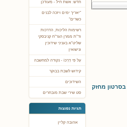
חדש: אשת חיל - מעודכן
"יאריך ימים ויזכה לבנים
כשרים"
רשימות הליכות, הדרכות
וד"ת ממרן הגר"ח קניבסקי
שליט"א בעניני שידוכין
ונישואין
עַל פִּי דַרְכּוֹ - נקודה למחשבה
קידוש לשבת בבוקר
השידוכים
בסרטון מחזק
סט שירי שבת מובחרים
תגיות נפוצות
אהובה קליין