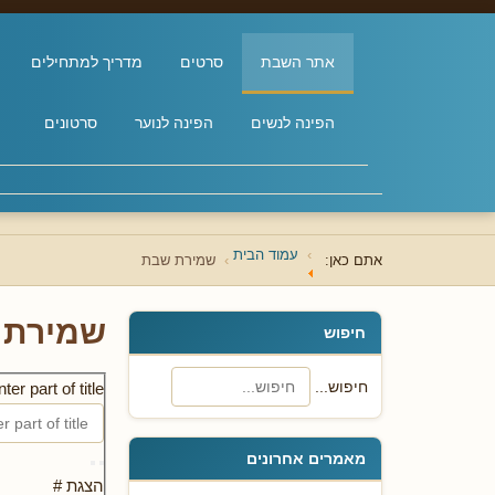
אתר השבת
סרטים
מדריך למתחילים
הפינה לנשים
הפינה לנוער
סרטונים
עמוד הבית
אתם כאן:
שמירת שבת
שמירת 
חיפוש
חיפוש...
ter part of title
מאמרים אחרונים
הצגת #