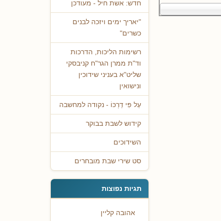
חדש: אשת חיל - מעודכן
"יאריך ימים ויזכה לבנים
כשרים"
רשימות הליכות, הדרכות
וד"ת ממרן הגר"ח קניבסקי
שליט"א בעניני שידוכין
ונישואין
עַל פִּי דַרְכּוֹ - נקודה למחשבה
קידוש לשבת בבוקר
השידוכים
סט שירי שבת מובחרים
תגיות נפוצות
אהובה קליין