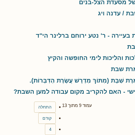
של מסעדת הצל-בנים
ת / עדנה ויג
בעיירה - ר' נטע ירוחם ברלינר הי"ד
בת
ות והליכות לימי החופשה והקיץ
רת שבת
ֶרֶת שַׁבָּת (מִתּוֹךְ מִדְרָשׁ עֲשֶׂרֶת הַדִּבְּרוֹת).
שי - האם להקריב מקום עבודה למען השבת?
עמוד 9 מתוך 13
התחלה
קודם
4