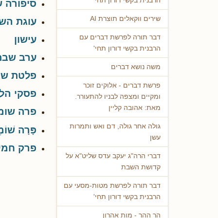
הרבנית בקשי דורון תחי'
סיפורה 
שירים ווקאלים תוצרת AI
עוגת השב
דבר תורה לפרשת דברים עם
עישון
הרבנית בקשי דורון תחי'
ערב שבת 
משה נושא דברים
פלטת ש
פרשת דברים - אלוקים זוכר
פסקי הלכ
ומקיים ומצפה לבניו להתעורר.
מאת: אהובה קליין
פרה שומ
גולה אחר גולה, דם ואש ותמרות
פָּרָה שׁוֹמ
עשן
פרק חמי
דברי הרה"ג יעקב עדס שליט"א על
קדושת השבת
דבר תורה לפרשת מטות-מסעי עם
הרבנית בקשי דורון תחי'
הר ההר - מות אהרון