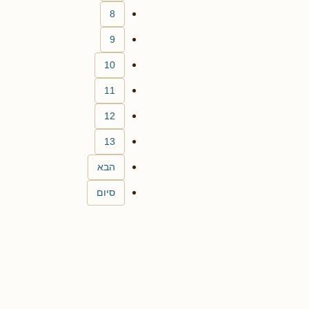
8
9
10
11
12
13
הבא
סיום