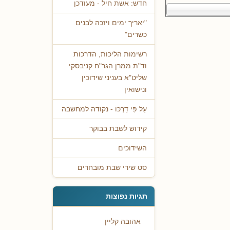
חדש: אשת חיל - מעודכן
"יאריך ימים ויזכה לבנים
כשרים"
רשימות הליכות, הדרכות
וד"ת ממרן הגר"ח קניבסקי
שליט"א בעניני שידוכין
ונישואין
עַל פִּי דַרְכּוֹ - נקודה למחשבה
קידוש לשבת בבוקר
השידוכים
סט שירי שבת מובחרים
תגיות נפוצות
אהובה קליין