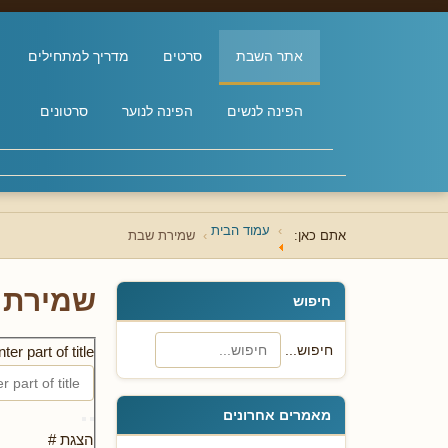
אתר השבת
סרטים
מדריך למתחילים
הפינה לנשים
הפינה לנוער
סרטונים
עמוד הבית
אתם כאן:
שמירת שבת
שמירת 
חיפוש
חיפוש...
ter part of title
מאמרים אחרונים
הצגת #