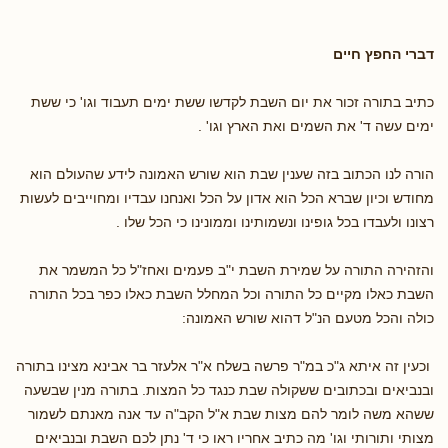
דברי החפץ חיים
כתיב בתורה זכור את יום השבת לקדשו ששת ימים תעבוד וגו' כי ששת
ימים עשה ד' את השמים ואת הארץ וגו' .
הורה לנו הכתוב בזה שענין שבת הוא שורש האמונה לידע שהעולם הוא
מחודש וכיון שברא הכל הוא אדון על הכל ואנחנו עבדיו ומחוייבים לעשות
רצונו ולעבדו בכל גופינו ונשמותינו וממונינו כי הכל שלו .
והזהירה התורה על שמירת השבת י"ב פעמים ואחז"ל כל המשמר את
השבת כאלו מקיים כל התורה וכל המחלל השבת כאלו כפר בכל התורה
כולה והכל מטעם הנ"ל דהוא שורש האמונה:
וכעין זה איתא ג"כ במ"ר פרשה בשלח א"ר אלעזר בר אבינא מצינו בתורה
ובנביאים ובכתובים ששקולה שבת כנגד כל המצות. בתורה מנין שבשעה
ששהא משה לומר להם מצות שבת א"ל הקב"ה עד אנה מאנתם לשמור
מצותי ותורותי וגו' מה כתיב אחריו ראו כי ד' נתן לכם השבת ובנביאים