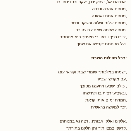
.אברהם יגל, יצחק ירנן, יעקב ובניו ינוחו בו
,מנוחת אהבה ונדבה
,מנוחת אמת ואמונה
,מנוחת שלום ושלוה והשקט ובטח
.מנוחה שלמה שאתה רוצה בה
,יכירו בניך וידעו, כי מאיתך היא מנוחתם
.ועל מנוחתם יקדישו את שמך
:בכל תפילות השבת
,ישמחו במלכותך שומרי שבת וקוראי עונג
,עם מקדשי שביעי
, כולם ישבעו ויתענגו מטובך
,ובשביעי רצית בו וקידשתו
,חמדת ימים אותו קראת
.זכר למעשה בראשית
,אלקינו ואלקי אבותינו, רצה נא במנוחתנו
,קדשנו במצוותיך ותן חלקנו בתורתך