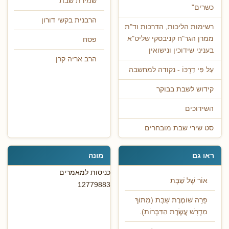
שמירת שבת
כשרים"
הרבנית בקשי דורון
רשימות הליכות, הדרכות וד"ת
ממרן הגר"ח קניבסקי שליט"א
פסח
בעניני שידוכין ונישואין
הרב אריה קרן
עַל פִּי דַרְכּוֹ - נקודה למחשבה
קידוש לשבת בבוקר
השידוכים
סט שירי שבת מובחרים
ראו גם
מונה
כניסות למאמרים
אוֹר שֶׁל שַׁבָּת
12779883
פָּרָה שׁוֹמֶרֶת שַׁבָּת (מִתּוֹךְ
מִדְרָשׁ עֲשֶׂרֶת הַדִּבְּרוֹת).