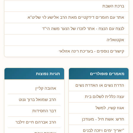
ברכת השבת
אתר עם חומרים דידקטיים מאת הרב אלישע לוי שליט"א
לנצח עם הנצח - אתר לזכרו של הנער משה הי"ד
אקטואליה
קישורים נוספים - בעריכת רינה אזולאי
מאמרים פופולריים
תגיות נפוצות
הדרת נשים או האדרת נשים
אהובה קליין
עצה כללית לשלום בית
הרב שמואל ברוך גנוט
אגוז קשיו, למשל
דבר החסידות
חדש: אשת חיל - מעודכן
הרב אברהם חיים זילבר
"יאריך ימים ויזכה לבנים