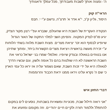
ה'- ומצוה אותך לשבות מעבודתך, מכל עמלך ודאגותיך
הראי"ה קוק
היסוד, גליון ק"כ, י"א אדר א' תרצ"ה, נרשם ע"י י. חבס
הנקודה העקרית של השבת היא שהעולם, שנברא עפ"י רצון מקור הצדק,
יגיע סו"ס לצדק המקווה. והסימן השני למלוי התקוה של האור הגדול
שיופיע לבסוף הוא זכר יציאת מצרים. מצות השבת מלווה בשתי הלוחות
ע"י זכירת מעשה בראשית ויציאת מצרים הקשורות ביחד, ומתוך שתיהן
אנו בטוחים בגאולה ובצדק שיופיו. ואלמלי שמרו בני ישראל כראוי את
השבת הראשונה לא היו שולטות בהם כל אומה ולשון, וגם עכשיו הדרך
לגאולה היא על ידי זכות השבת, שאם נשמור עליה אז יראו כל עמי הארץ
כי שם ה' נקרא עלינו ויראו ממנו יראת הכבוד והרוממות
דברי החזון איש
"אני רואה חילול שבת, מכוניות ומשאיות בשבתות, נוסעים לים במקום
להתפלל וללמוד תורה ולקיים חיים יהודיים. וזה מקומם ומזעזע את