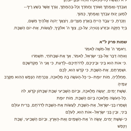
וְעַבְדְּךָ-וַאֲמָתֶךָ וְשׁוֹרְךָ וַחֲמֹרְךָ וְכָל-בְּהֶמְתֶּךָ, וְגֵרְךָ אֲשֶׁר בִּשְׁעָ רֶיךָ--
לְמַעַן יָנוּחַ עַבְדְּךָ וַאֲמָתְךָ, כָּמוֹךָ.
וְזָכַרְתָּ, כִּי עֶבֶד הָיִיתָ בְּאֶרֶץ מִצְרַיִם, וַיֹּצִאֲךָ יְהוָה אֱלֹהֶיךָ מִשָּׁם,
בְּיָד חֲזָקָה וּבִזְרֹעַ נְטוּיָה; עַל-כֵּן, צִוְּךָ ה' אלקֶיךָ, לַעֲשׂוֹת, אֶת-יוֹם הַשַּׁבָּת.
שמות פרק ל"א
.וַיֹּאמֶר ה' אֶל-מֹשֶׁה לֵּאמֹר
וְאַתָּה דַּבֵּר אֶל-בְּנֵי יִשְׂרָאֵל, לֵאמֹר, אַךְ אֶת-שַׁבְּתֹתַי, תִּשְׁמֹרוּ
.כִּי אוֹת הִוא בֵּינִי וּבֵינֵיכֶם, לְדֹרֹתֵיכֶם--לָדַעַת, כִּי אֲנִי ה' מְקַדִּשְׁכֶם
.וּשְׁמַרְתֶּם, אֶת-הַשַּׁבָּת, כִּי קֹדֶשׁ הִוא, לָכֶם
.מְחַלְלֶיהָ, מוֹת יוּמָת--כִּי כָּל-הָעֹשֶׂה בָהּ מְלָאכָה, וְנִכְרְתָה הַנֶּפֶשׁ הַהִוא מִקֶּרֶב
עַמֶּיהָ
.שֵׁשֶׁת יָמִים, יֵעָשֶׂה מְלָאכָה, וּבַיּוֹם הַשְּׁבִיעִי שַׁבַּת שַׁבָּתוֹן קֹדֶשׁ, לה
.כָּל-הָעֹשֶׂה מְלָאכָה בְּיוֹם הַשַּׁבָּת, מוֹת יוּמָת
וְשָׁמְרוּ בְנֵי-יִשְׂרָאֵל, אֶת-הַשַּׁבָּת, לַעֲשׂוֹת אֶת-הַשַּׁבָּת לְדֹרֹתָם, בְּרִית עוֹלָם
בֵּינִי, וּבֵין בְּנֵי יִשְׂרָאֵל--אוֹת הִוא, לְעֹלָם
כִּי-שֵׁשֶׁת יָמִים, עָשָׂה ה' אֶת-הַשָּׁמַיִם וְאֶת-הָאָרֶץ, וּבַיּוֹם הַשְּׁבִיעִי, שָׁבַת
וַיִּנָּפַשׁ