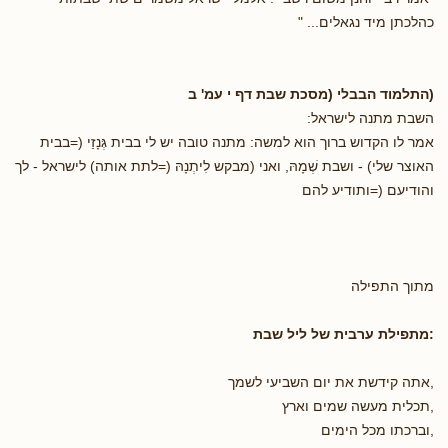
כהלכתן מיד נגאלים... "
(התלמוד הבבלי (מסכת שבת דף י עמ' ב
השבת מתנה לישראל:
אמר לו הקדוש ברוך הוא למשה: מתנה טובה יש לי בבית גְּנָזַי (=בבית
האוצר שלי) - ושבת שְׁמָהּ, ואני (מבקש לִיתְנָהּ (=לתת אותה) לישראל - לך
והודיעם (=ותודיע להם
מתוך התפילה
:מתפילת ערבית של ליל שבת
,אתה קידשת את יום השביעי לשמך
,תכלית מעשה שמים וארץ
,וברכתו מכל הימים