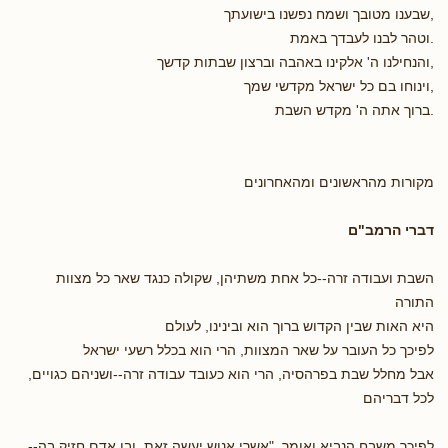
,שבענו מטובך ושמח נפשנו בישועתך
.וטהר לבנו לעבדך באמת
,והנחילנו ה' אלקינו באהבה וברצון שבתות קדשך
,וינוחו בם כל ישראל מקדשי שמך
.ברוך אתה ה' מקדש השבת
מקורות מהראשונים ומהאחרונים
דברי הרמב"ם
השבת ועבודה זרה--כל אחת משתיהן, שקולה כנגד שאר כל מצוות
התורה
היא האות שבין הקדוש ברוך הוא ובינינו, לעולם
לפיכך כל העובר על שאר המצוות, הרי הוא בכלל רשעי ישראל
אבל מחלל שבת בפרהסיה, הרי הוא כעובד עבודה זרה--ושניהם כגויים,
לכל דבריהם
לפיכך משבח הנביא ואומר, "אשרי אנוש יעשה זאת, ובן אדם חזיק בה--