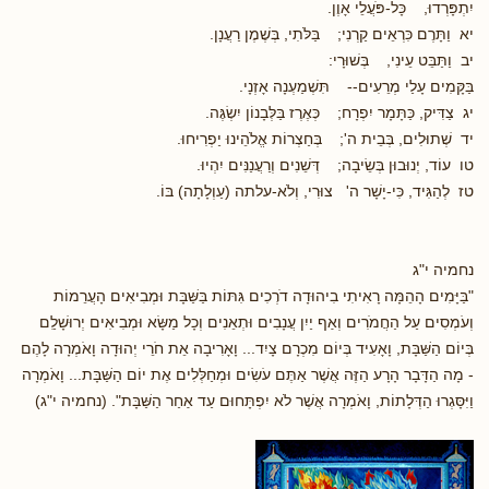
יִתְפָּרְדוּ, כָּל-פֹּעֲלֵי אָוֶן.
יא וַתָּרֶם כִּרְאֵים קַרְנִי; בַּלֹּתִי, בְּשֶׁמֶן רַעֲנָן.
יב וַתַּבֵּט עֵינִי, בְּשׁוּרָי:
בַּקָּמִים עָלַי מְרֵעִים-- תִּשְׁמַעְנָה אָזְנָי.
יג צַדִּיק, כַּתָּמָר יִפְרָח; כְּאֶרֶז בַּלְּבָנוֹן יִשְׂגֶּה.
יד שְׁתוּלִים, בְּבֵית ה'; בְּחַצְרוֹת אֱלֹהֵינוּ יַפְרִיחוּ.
טו עוֹד, יְנוּבוּן בְּשֵׂיבָה; דְּשֵׁנִים וְרַעֲנַנִּים יִהְיוּ.
טז לְהַגִּיד, כִּי-יָשָׁר ה' צוּרִי, וְלֹא-עלתה (עַוְלָתָה) בּוֹ.
נחמיה י"ג
"בַּיָּמִים הָהֵמָּה רָאִיתִי בִיהוּדָה דֹרְכִים גִּתּוֹת בַּשַּׁבָּת וּמְבִיאִים הָעֲרֵמוֹת
וְעֹמְסִים עַל הַחֲמֹרִים וְאַף יַיִן עֲנָבִים וּתְאֵנִים וְכָל מַשָּׂא וּמְבִיאִים יְרוּשָׁלִַם
בְּיוֹם הַשַּׁבָּת, וָאָעִיד בְּיוֹם מִכְרָם צָיִד... וָאָרִיבָה אֵת חֹרֵי יְהוּדָה וָאֹמְרָה לָהֶם
- מָה הַדָּבָר הָרָע הַזֶּה אֲשֶׁר אַתֶּם עֹשִׂים וּמְחַלְּלִים אֶת יוֹם הַשַּׁבָּת... וָאֹמְרָה
וַיִּסָּגְרוּ הַדְּלָתוֹת, וָאֹמְרָה אֲשֶׁר לֹא יִפְתָּחוּם עַד אַחַר הַשַּׁבָּת". (נחמיה י"ג)