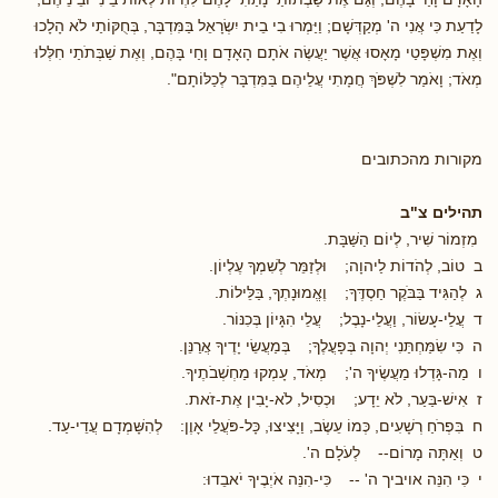
לָדַעַת כִּי אֲנִי ה' מְקַדְּשָׁם; וַיַּמְרוּ בִי בֵית יִשְׂרָאֵל בַּמִּדְבָּר, בְּחֻקּוֹתַי לֹא הָלָכוּ
וְאֶת מִשְׁפָּטַי מָאָסוּ אֲשֶׁר יַעֲשֶׂה אֹתָם הָאָדָם וָחַי בָּהֶם, וְאֶת שַׁבְּתֹתַי חִלְּלוּ
מְאֹד; וָאֹמַר לִשְׁפֹּךְ חֲמָתִי עֲלֵיהֶם בַּמִּדְבָּר לְכַלּוֹתָם".
מקורות מהכתובים
תהילים צ"ב
מִזְמוֹר שִׁיר, לְיוֹם הַשַּׁבָּת.
ב טוֹב, לְהֹדוֹת לַיהוָה; וּלְזַמֵּר לְשִׁמְךָ עֶלְיוֹן.
ג לְהַגִּיד בַּבֹּקֶר חַסְדֶּךָ; וֶאֱמוּנָתְךָ, בַּלֵּילוֹת.
ד עֲלֵי-עָשׂוֹר, וַעֲלֵי-נָבֶל; עֲלֵי הִגָּיוֹן בְּכִנּוֹר.
ה כִּי שִׂמַּחְתַּנִי יְהוָה בְּפָעֳלֶךָ; בְּמַעֲשֵׂי יָדֶיךָ אֲרַנֵּן.
ו מַה-גָּדְלוּ מַעֲשֶׂיךָ ה'; מְאֹד, עָמְקוּ מַחְשְׁבֹתֶיךָ.
ז אִישׁ-בַּעַר, לֹא יֵדָע; וּכְסִיל, לֹא-יָבִין אֶת-זֹאת.
ח בִּפְרֹחַ רְשָׁעִים, כְּמוֹ עֵשֶׂב, וַיָּצִיצוּ, כָּל-פֹּעֲלֵי אָוֶן: לְהִשָּׁמְדָם עֲדֵי-עַד.
ט וְאַתָּה מָרוֹם-- לְעֹלָם ה'.
י כִּי הִנֵּה אויביך ה' -- כִּי-הִנֵּה אֹיְבֶיךָ יֹאבֵדוּ: