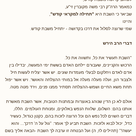
כמאמר הרה"ק רבי משה מקוברין זי"ע,
שביאר כי השבת היא
"תחילה למקראי קודש"
,
והיינו
שמי שרוצה לסלול את דרכו בקדושה - יתחיל משבת קודש.
דברי הרב הירש
''השבת תעשיר את כל, ותשווה את כל.
הרכוש והקניינים, שעבורם יילחם האדם בששת ימי המעשה, יבדילו בין
אדם לאדם ויחלקום לבעלי מעמדות שונים. יש אשר יצליח לעשות חיל
ולצבור הון, ועלה מעלה מעלה אל במותי ההצלחה והאושר. ויש אשר יפול
תחת משא החיים ושמש-ההצלחה תסתיר ממנו פנים, וירד מטה מטה.
אולם לא כן הדין שנוהג באוצרות ובמתנות הטובות, אשר השבת מאשרת
אותנו בהם: השלום, שלוות הנפש באלוקים, ומנוחת העולמים. הללו,
דברים השוים לכל נפש הם וכל הרוצה לזכות בהם, כקטן כגדול, כעשיר
כדל, יכול לבוא ולזכות. השבת תביע לך אומר: ''גול על ה' דרכך... והוא
יעשה!'' (תהילים לז, ה) ועל הבטחה זו ערבה לך השבת -הבאה אליך בשם