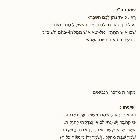
שמות ט"ז
רְאוּ, כִּי-ה' נָתַן לָכֶם הַשַּׁבָּת-
-עַ ל-כֵּ ן הוּא נֹתֵן לָכֶם בַּיּוֹם הַשִּׁשִּׁי, לֶ חֶם יוֹמָיִם;
שְׁבוּ אִישׁ תַּחְתָּיו, אַל-יֵצֵא אִישׁ מִמְּקֹמוֹ--בַּיּוֹם הַשְּׁ בִיעִי
. וַיִּשְׁבְּתוּ הָעָם, בַּיּוֹם הַשְּׁבִעִי
מקורות מדברי הנביאים
ישעיהו נ"ו
כֹּה אָמַר יְהוָה, שִׁמְרוּ מִשְׁפָּט וַעֲשׂוּ צְדָקָה:
כִּי-קְרוֹבָה יְשׁוּעָתִי לָבוֹא, וְצִדְקָתִי לְהִגָּלוֹת.
אַשְׁרֵי אֱנוֹשׁ יַעֲשֶׂה-זֹּאת, וּבֶן-אָדָם יַחֲזִיק בָּהּ
שֹׁמֵר שַׁבָּת מֵחַלְּלוֹ, וְשֹׁמֵר יָדוֹ מֵעֲשׂוֹת כָּל-רָע.