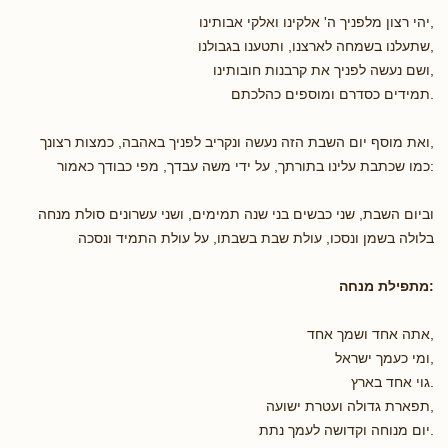
,יהי רצון מלפניך ה' אלקינו ואלקי אבותינו
,שתעלנו בשמחה לארצנו, ותטענו בגבולנו
,ושם נעשה לפניך את קרבנות חובותינו
.תמידים כסדרם ומוספים כהלכתם
,ואת מוסף יום השבת הזה נעשה ונקריב לפניך באהבה, כמצות רצונך
:כמו שכתבת עלינו בתורתך, על ידי משה עבדך, מפי כבודך כאמור
וביום השבת, שני כבשים בני שנה תמימים, ושני עשרונים סולת מנחה
בלולה בשמן ונסכו, עולת שבת בשבתו, על עולת התמיד ונסכה
:מתפילת מנחה
,אתה אחד ושמך אחד
,ומי כעמך ישראל
.גוי אחד בארץ
,תפארת גדולה ועטרת ישועה
.יום מנוחה וקדושה לעמך נתת