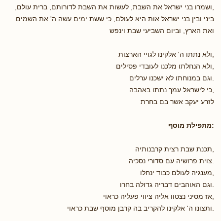
,ושמרו בני ישראל את השבת, לעשות את השבת לדורותם, ברית עולם,
ביני ובין בני ישראל אות היא לעולם, כי ששת ימים עשה ה' את השמים
ואת הארץ, וביום השביעי שבת וינפש
,ולא נתתו ה' אלקינו לגויי הארצות
,ולא הנחלתו מלכנו לעובדי פסילים
.וגם במנוחתו לא ישכנו ערלים
,כי לישראל עמך נתתו באהבה
לזרע יעקב אשר בם בחרת
:מתפילת מוסף
,תכנת שבת רצית קרבנותיה
.צוית פרושיה עם סדורי נסכיה
,מענגיה לעולם כבוד ינחלו
.וגם האוהבים דבריה גדולה בחרו
,אז מסיני נצטוו אליה ציווי פעליה כראוי
.ותצונו ה' אלקינו להקריב בה קרבן מוסף שבת כראוי