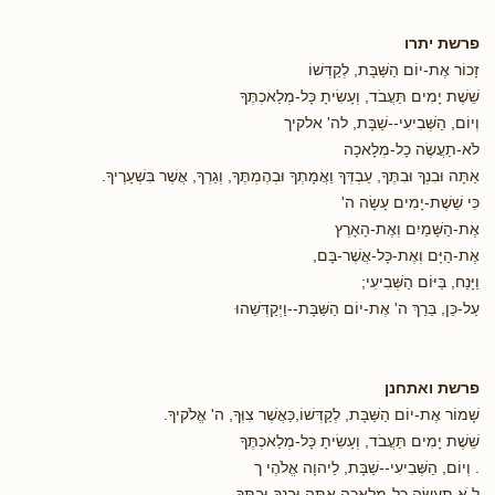
פרשת יתרו
זָכוֹר אֶת-יוֹם הַשַּׁבָּת, לְקַדְּשׁוֹ
שֵׁשֶׁת יָמִים תַּעֲבֹד, וְעָשִׂיתָ כָּל-מְלַאכְתֶּךָ
וְיוֹם, הַשְּׁבִיעִי--שַׁבָּת, לה' אלקיך
לֹא-תַעֲשֶׂה כָל-מְלָאכָה
אַתָּה וּבִנְךָ וּבִתֶּךָ, עַבְדְּךָ וַאֲמָתְךָ וּבְהֶמְתֶּךָ, וְגֵרְךָ, אֲשֶׁר בִּשְׁעָרֶיךָ.
כִּי שֵׁשֶׁת-יָמִים עָשָׂה ה'
אֶת-הַשָּׁמַיִם וְאֶת-הָאָרֶץ
אֶת-הַיָּם וְאֶת-כָּל-אֲשֶׁר-בָּם,
וַיָּנַח, בַּיּוֹם הַשְּׁבִיעִי;
עַל-כֵּן, בֵּרַךְ ה' אֶת-יוֹם הַשַּׁבָּת--וַיְקַדְּשֵׁהוּ
פרשת ואתחנן
שָׁמוֹר אֶת-יוֹם הַשַּׁבָּת, לְקַדְּשׁוֹ,כַּאֲשֶׁר צִוְּךָ, ה' אֱלֹקיךָ.
שֵׁשֶׁת יָמִים תַּעֲבֹד, וְעָשִׂיתָ כָּל-מְלַאכְתֶּךָ
. וְיוֹם, הַשְּׁבִיעִי--שַׁבָּת, לַיהוָה אֱלֹהֶי ך
ל ֹא תַעֲשֶׂה כָל-מְלָאכָה אַתָּה וּבִנְךָ-וּבִתֶּךָ