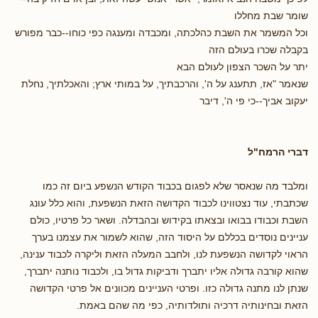
שומר שבת מחללו
וכל המשמר את השבת כהלכתה, ומכבדה ומענגה כפי כוחו--כבר מפורש
בקבלה שכרו בעולם הזה
יתר על השכר הצפון לעולם הבא
שנאמר "אז, תתענג על ה', והרכבתיך, על במותי ארץ; והאכלתיך, נחלת
יעקוב אביך--כי פי ה', דיבר
דברי הרמח"ל
ומלבד מה שנאסר שלא לפגום בכבוד הקודש הנשפע ביום זה כמו
שכתבתי, עוד נצטווינו לכבוד הקדושה הזאת הנשפעת, והוא כלל עונג
השבת וכבודו בבואו ובצאתו בקידוש ובהבדלה. ושאר כל פרטיו, כולם
עניינים נוסדים בכללם על היסוד הזה, שהוא לשמור את עצמנו בערך
הראוי לקדושה הנשפעת לנו, ולחבב המעלה הזאת וליקרה לכבוד ענינה,
שהוא קורבה גדולה אליו יתברך ודביקות גדול בו, ולכבוד נותנה יתברך,
שנתן לנו מתנה גדולה כזו. ופרטי העניינים מכוונים אל פרטי הקדושה
הזאת ובחינותיה דרכיה ותולדותיה, כפי מה שהם באמת.