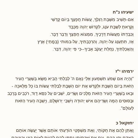
ישעיהו נ"ח
אִם-תָּשִׁיב מִשַּׁבָּת רַגְלֶךָ, עֲשׂוֹת חֲפָצֶךָ בְּיוֹם קָדְשִׁי
וְקָרָאתָ לַשַּׁבָּת עֹנֶג, לִקְדוֹשׁ יְהוָה מְכֻבָּד
וְכִבַּדְתּוֹ מֵעֲשׂוֹת דְּרָכֶיךָ, מִמְּצוֹא חֶפְצְךָ וְדַבֵּר דָּבָר.
אָז, תִּתְעַנַּג עַל-יְהוָה, וְהִרְכַּבְתִּיךָ, עַל-במותי (בָּמֳתֵי) אָרֶץ
וְהַאֲכַלְתִּיךָ, נַחֲלַת יַעֲקֹב אָבִיךָ--כִּי פִּי יְהוָה, דִּבֵּר.
ירמיהו י"ז
"וְהָיָה אִם שָׁמֹעַ תִּשְׁמְעוּן אֵלַי נְאֻם ה' לְבִלְתִּי הָבִיא מַשָּׂא בְּשַׁעֲרֵי הָעִיר
הַזֹּאת בְּיוֹם הַשַּׁבָּת וּלְקַדֵּשׁ אֶת יוֹם הַשַּׁבָּת לְבִלְתִּי עֲשׂוֹת בּוֹ כָּל מְלָאכָה -
וּבָאוּ בְשַׁעֲרֵי הָעִיר הַזֹּאת מְלָכִים וְשָׂרִים, יֹשְׁבִים עַל כִּסֵּא דָוִד, רֹכְבִים בָּרֶכֶב
וּבַסּוּסִים הֵמָּה וְשָׂרֵיהֶם אִישׁ יְהוּדָה וְיֹשְׁבֵי יְרוּשָׁלִָם, וְיָשְׁבָה הָעִיר הַזֹּאת
לְעוֹלָם".
יחזקאל כ
וָאֶתֵּן לָהֶם אֶת חֻקּוֹתַי, וְאֶת מִשְׁפָּטַי הוֹדַעְתִּי אוֹתָם אֲשֶׁר יַעֲשֶׂה אוֹתָם
הָאָדָם וָחַי בָּהֶם, וְגַם אֶת שַׁבְּתוֹתַי נָתַתִּי לָהֶם לִהְיוֹת לְאוֹת בֵּינִי וּבֵינֵיהֶם,