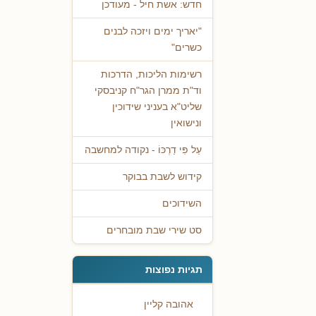
חדש: אשת חיל - מעודכן
"יאריך ימים ויזכה לבנים
כשרים"
רשימות הליכות, הדרכות
וד"ת ממרן הגר"ח קניבסקי
שליט"א בעניני שידוכין
ונישואין
עַל פִּי דַרְכּוֹ - נקודה למחשבה
קידוש לשבת בבוקר
השידוכים
סט שירי שבת מובחרים
תגיות נפוצות
אהובה קליין