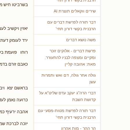
הרבנית בקשי דורון תחי'
בשרביטו חיש מ
שירים ווקאלים תוצרת AI
דבר תורה לפרשת דברים עם
יאזין ויקשיב לעם
הרבנית בקשי דורון תחי'
ירד לעומק דעת
משה נושא דברים
פרשת דברים - אלוקים זוכר
רוחו פועמת בלי
ומקיים ומצפה לבניו להתעורר.
כאבם זורם בדמו
מאת: אהובה קליין
גולה אחר גולה, דם ואש ותמרות
עשן
בראשם יצא ויבו
דברי הרה"ג יעקב עדס שליט"א על
כרועה נאמן לעד
קדושת השבת
דבר תורה לפרשת מטות-מסעי עם
אהבה ירעיף כמ
הרבנית בקשי דורון תחי'
יזכה לברכת שמי
הר ההר - מות אהרון