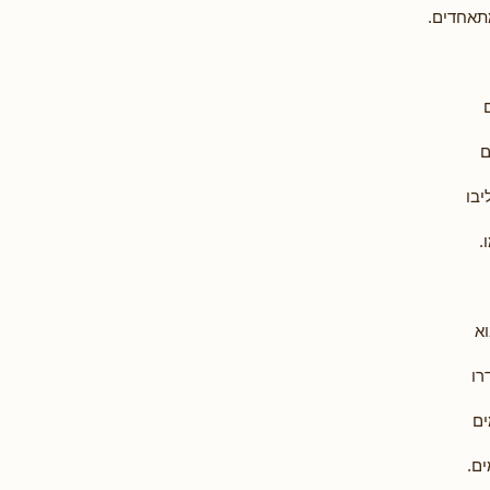
תאחדים.
ם
בו
.
א
רו
ים
ם.