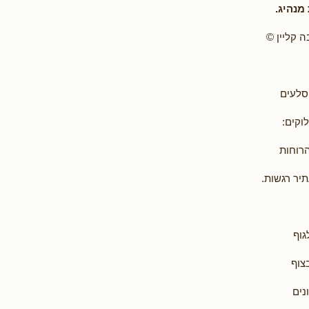
מנהיג.
 קליין ©
סלעים
וקים:
הרוחות
יר רגשות.
גוף
בצוף
נים