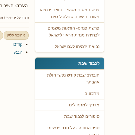
הערה:
השיר בה
פרשת מטות מסעי : נבואת ירמיהו
מעוררת ישנים סגולה לנסים
נכתב על ידי
er User
פרשת פנחס- הוראות משמים
לבחירת מנהיג הראוי לישראל
אהובה קליין
קודם
נבואת ירמיהו לעם ישראל
הבא
לכבוד שבת
חוברת: שבת קודש נפשי חולת
אהבתך
מתכונים
מדריך למתחילים
סיפורים לכבוד שבת
ספר התודה - על סדר פרשיות
התורה