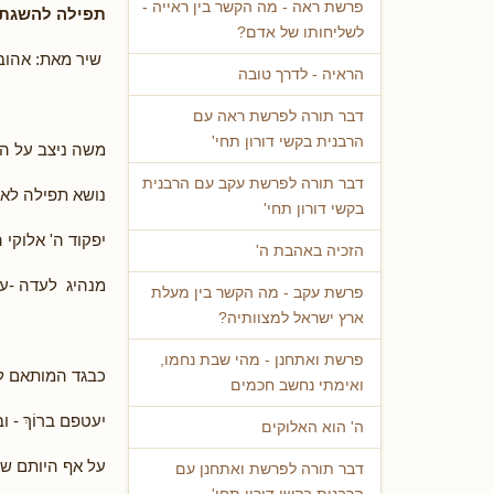
פרשת ראה - מה הקשר בין ראייה -
תפילה להשגת 
לשליחותו של אדם?
שיר מאת: אהובה
הראיה - לדרך טובה
דבר תורה לפרשת ראה עם
הרבנית בקשי דורון תחי'
משה ניצב על ה
דבר תורה לפרשת עקב עם הרבנית
נושא תפילה לאל
בקשי דורון תחי'
יפקוד ה' אלוקי 
הזכיה באהבת ה'
מנהיג לעדה -עת
פרשת עקב - מה הקשר בין מעלת
ארץ ישראל למצוותיה?
פרשת ואתחנן - מהי שבת נחמו,
כבגד המותאם ל
ואימתי נחשב חכמים
יעטפם ברוֹךְ - ו
ה' הוא האלוקים
על אף היותם שו
דבר תורה לפרשת ואתחנן עם