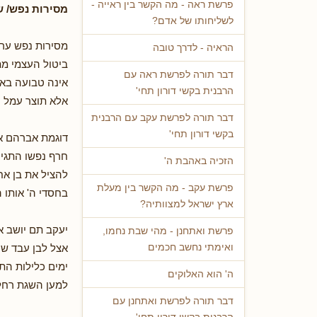
פרשת ראה - מה הקשר בין ראייה -
מסירות נפש/ שי
לשליחותו של אדם?
מסירות נפש ערך
הראיה - לדרך טובה
ביטול העצמי מת
דבר תורה לפרשת ראה עם
אינה טבועה בא
הרבנית בקשי דורון תחי'
אלא תוצר עמל וי
דבר תורה לפרשת עקב עם הרבנית
בקשי דורון תחי'
דוגמת אברהם א
חרף נפשו התגי
הזכיה באהבת ה'
להציל את בן אחי
פרשת עקב - מה הקשר בין מעלת
בחסדי ה' אותו 
ארץ ישראל למצוותיה?
יעקב תם יושב א
פרשת ואתחנן - מהי שבת נחמו,
אצל לבן עבד שנ
ואימתי נחשב חכמים
ימים כלילות הת
ה' הוא האלוקים
למען השגת רחל
דבר תורה לפרשת ואתחנן עם