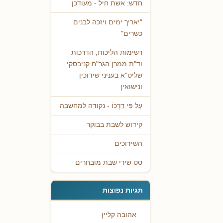
חדש: אשת חיל - מעודכן
"יאריך ימים ויזכה לבנים
כשרים"
רשימות הליכות, הדרכות
וד"ת ממרן הגר"ח קניבסקי
שליט"א בעניני שידוכין
ונישואין
עַל פִּי דַרְכּוֹ - נקודה למחשבה
קידוש לשבת בבוקר
השידוכים
סט שירי שבת מובחרים
תגיות נפוצות
אהובה קליין