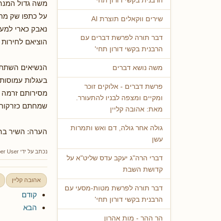
הרבנית בקשי דורון תחי'
משה גדול המנהי
על כתפו שק מרו
שירים ווקאלים תוצרת AI
נאבק כארי למען
דבר תורה לפרשת דברים עם
הוציאם לחירות 
הרבנית בקשי דורון תחי'
הנשיאים השתתפ
משה נושא דברים
בעגלות עמוסות 
פרשת דברים - אלוקים זוכר
מסירותם זרמה 
ומקיים ומצפה לבניו להתעורר.
שמחתם כזרקור 
מאת: אהובה קליין
גולה אחר גולה, דם ואש ותמרות
הערה: השיר בה
עשן
נכתב על ידי
er User
דברי הרה"ג יעקב עדס שליט"א על
קדושת השבת
אהובה קליין
דבר תורה לפרשת מטות-מסעי עם
קודם
הרבנית בקשי דורון תחי'
הבא
הר ההר - מות אהרון