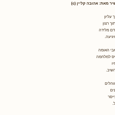
ר מאת: אהובה קליין (c)
 עליון
וך רצון
דם מלידה
גיעה.
בי האומה
יס למלחמה
ו
השיב.
והלים
ים
ייסר
.