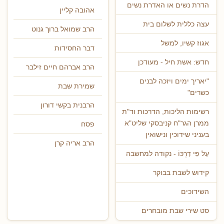
הדרת נשים או האדרת נשים
אהובה קליין
עצה כללית לשלום בית
הרב שמואל ברוך גנוט
אגוז קשיו, למשל
דבר החסידות
חדש: אשת חיל - מעודכן
הרב אברהם חיים זילבר
"יאריך ימים ויזכה לבנים
שמירת שבת
כשרים"
הרבנית בקשי דורון
רשימות הליכות, הדרכות וד"ת
ממרן הגר"ח קניבסקי שליט"א
פסח
בעניני שידוכין ונישואין
הרב אריה קרן
עַל פִּי דַרְכּוֹ - נקודה למחשבה
קידוש לשבת בבוקר
השידוכים
סט שירי שבת מובחרים