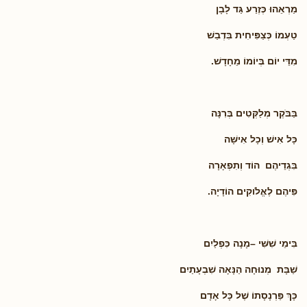
מַרְאֵהוּ כְּזֶרַע גַּד לָבָן
טַעְמוֹ כְּצַפִּיחִית בִּדְבַשׁ
מִדֵּי יוֹם בְּיוֹמוֹ מֵחָדָשׁ.
בַּבֹּקֶר מְלַקְּטִים בְּרִנָּה
כָּל אִישׁ וְכָל אִישָּׁה
בִּגְדֵיהֶם הוֹד וְתִפְאָרָה
פִּיהֶם לֶאֱלֹוקִים הוֹדָיָה.
בִּימֵי שִׁשִּׁי –מָנָה כִּפְלַיִם
שַׁבָּת מְנוּחָה הַנָּאָה שִׁבְעָתַיִם
כָּךְ פַּרְנָסָתוֹ שֶׁל כָּל אָדָם