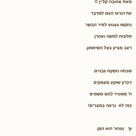
מֵאֵת אֲהוּבָה קְלַייְן ©
עֵת הִגִּיעוּ הָעָם לַמִּדְבָּר
נִתְקְפוּ גַּעֲגוּעַ לְסִיר הַבָּשָׂר
תְּלוּנוֹת לְמֹשֶׁה וְאַהֲרֹן
רָעָב מֵצִיק בְּצֵל הַשִּׁימָּמוֹן.
שִׁכְחָה נוֹסֶקֶת גְּבָהִים
זִיכָּרוֹן שׁוֹקֵעַ מַעֲמַקִּים
ה' מַמְטִיר לֶחֶם מִשָּׁמַיִם
כַּזֶּה לֹא נִרְאָה בְּמִצְרַיִם!
זַךְ וְטָהוֹר הוּא הַמָּן