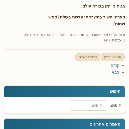
בִּטְחוֹנוֹ יִיתֵּן בְּבוֹרֵא עוֹלָם.
הֶעָרָה:
הַשִּׁיר בְּהַשְׁרָאַת: פָּרָשַׁת בְּשֶׁלַח [חֻמַּשׁ
שְׁמוֹת]
נכתב על ידי
Super User
קטגוריה:
פרשת בשלח
פורסם ב25 ינואר 2024
כניסות: 1447
אהובה קליין
פרשת בשלח
קודם
הבא
חיפוש
חיפוש...
מאמרים אחרונים