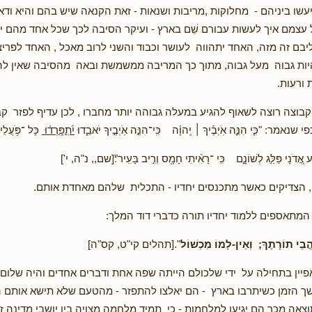
יעשו ביניהם - מחלוקות ,מריבות ושנאות - זאת הקנאה שיש בהם והיא ודא
עצמם איך לעשות עבורם שֵׁם בארץ - ועיקר הסיבה לכך שכל אחד מהם יש
בם זה מזה, האחד יתהווה לעושר וכבוד והשני לרוב מאכל , האחד לפריצ
יות גבוה מעל גבוה, מתוך כך המריבה ממשמשת ובאה מהסיבה שאין ל
 ורעות.
בוצה רוצה לשאוף להגיע במעלה גבוהה יותר מחברו , לכן עדיף לפזר קבו
 "כִּ֤י הִנֵּ֪ה אֹֽיְבֶ֡יךָ ׀ יְֽהוָ֗ה כִּֽי־הִנֵּ֣ה אֹֽיְבֶ֣יךָ יֹאבֵ֑דוּ
יִ֝תְפָּֽרְד֗וּ
כָּל ־פֹּ֥עֲל
דֹנָי פַּלַּ֣ג לְשׁוֹנָ֑ם כִּֽי ־רָאִ֨יתִי חָמָ֖ס וְרִ֣יב בָּעִֽיר"׃[שם,, נ"ה, י']
 הצדיקים כאשר מתכנסים יחדיו - התכלית שלהם מאחדת אותם.
המתאספים ללמוד יחדיו תורה כדברי דוד המלך:
בֵי תוֹרָתֶךָ; וְאֵין-לָמוֹ מִכְשׁוֹל
".[תהלים קי"ט, קס"ה]
יין בתחילה על ידי שלכולם הייתה שפה אחת ודברים אחדים והיה שלום ב
 הזמן כשיתרבו בארץ - הם יאלצו להתפזר - מהטעם שלא תישא אותם 
צאה מכך הם יגיעו למלחמות - כי תמיד מלחמה מצויה בין יושבי מדינה ז