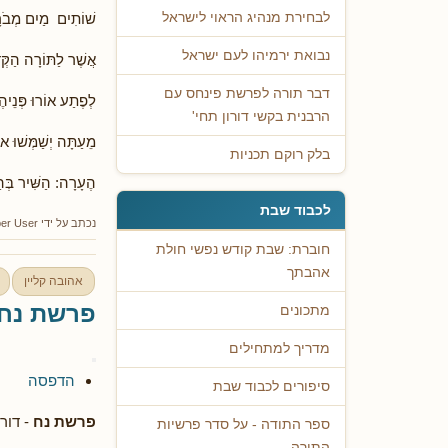
שׁוֹתִים מַיִם מְבֹר
לבחירת מנהיג הראוי לישראל
נבואת ירמיהו לעם ישראל
אֲשֶׁר לַתּוֹרָה הַקְּ
דבר תורה לפרשת פינחס עם
לְפֶתַע אוֹרוּ פְּנֵיה
הרבנית בקשי דורון תחי'
מֵעַתָּה יְשַׁמְּשׁוּ או
בלק רוקם תכניות
הֶעָרָה: הַשִּׁיר בְּה
לכבוד שבת
נכתב על ידי
er User
חוברת: שבת קודש נפשי חולת
אהבתך
אהובה קליין
פרשת נח 
מתכונים
מדריך למתחילים
הדפסה
סיפורים לכבוד שבת
פרשת נח
- דור
ספר התודה - על סדר פרשיות
התורה