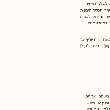
י לא לשם שמים ,
 לו תכלית חיצונית
ות וזה ירצה לעשות
הם מטרה אחת -
צה זו וזה עדיף על
ֵי אָֽוֶן" [תהלים צ"ב, י']
יניהם , אך הם
הארץ להתיישב
ו למדינה אחרת.