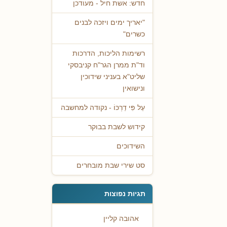
חדש: אשת חיל - מעודכן
"יאריך ימים ויזכה לבנים
כשרים"
רשימות הליכות, הדרכות
וד"ת ממרן הגר"ח קניבסקי
שליט"א בעניני שידוכין
ונישואין
עַל פִּי דַרְכּוֹ - נקודה למחשבה
קידוש לשבת בבוקר
השידוכים
סט שירי שבת מובחרים
תגיות נפוצות
אהובה קליין