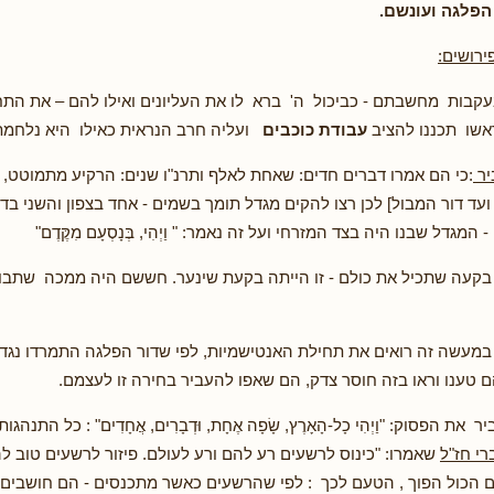
הפלגה ועונשם.
ירושים:
בעקבות מחשבתם - כביכול ה' ברא לו את העליונים ואילו להם – את התחת
אשו תכננו להציב
עבודת כוכבים
ועליה חרב הנראית כאילו היא נלחמת
יר
:כי הם אמרו דברים חדים: שאחת לאלף ותרנ"ו שנים: הרקיע מתמוטט, 
עד דור המבול] לכן רצו להקים מגדל תומך בשמים - אחד בצפון והשני ב
מגדל שבנו היה בצד המזרחי ועל זה נאמר: " וַיְהִי, בְּנָסְעָם מִקֶּדֶם"
 בקעה שתכיל את כולם - זו הייתה בקעת שינער. חששם היה ממכה שתבו
במעשה זה רואים את תחילת האנטישמיות, לפי שדור הפלגה התמרדו נגד 
הם טענו וראו בזה חוסר צדק, הם שאפו להעביר בחירה זו לעצמם.
את הפסוק: "וַיְהִי כָל-הָאָרֶץ, שָׂפָה אֶחָת, וּדְבָרִים, אֲחָדִים" : כל התנה
י חז"ל
שאמרו: "כינוס לרשעים רע להם ורע לעולם. פיזור לרשעים טוב ל
ים הכול הפוך , הטעם לכך : לפי שהרשעים כאשר מתכנסים - הם חושבים 