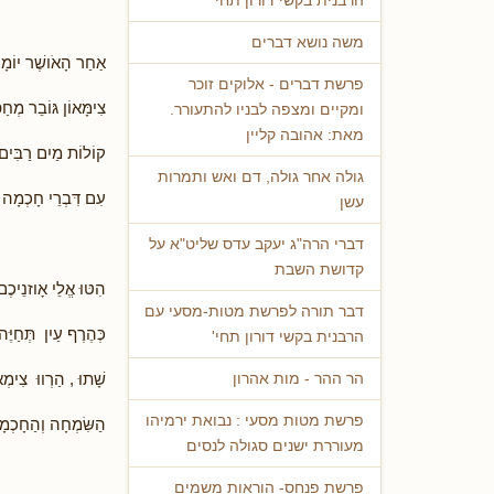
הרבנית בקשי דורון תחי'
משה נושא דברים
אַחַר הָאֹושֶׁר יוֹמָם
פרשת דברים - אלוקים זוכר
צִימָּאוֹן גּוֹבֵר מְחַפ
ומקיים ומצפה לבניו להתעורר.
מאת: אהובה קליין
קוֹלוֹת מַיִם רַבִּים 
גולה אחר גולה, דם ואש ותמרות
עִם דִּבְרֵי חָכְמָה יַ
עשן
דברי הרה"ג יעקב עדס שליט"א על
קדושת השבת
הִטּוּ אֱלֵי אָוזנֵיכֶם
דבר תורה לפרשת מטות-מסעי עם
כְּהֶרֶף עַיִן תְּחַיֶּה
הרבנית בקשי דורון תחי'
שָׁתוּ , הַרְווּ צִימְא
הר ההר - מות אהרון
פרשת מטות מסעי : נבואת ירמיהו
הַשִּׂמְחָה וְהַחָכְמָ
מעוררת ישנים סגולה לנסים
פרשת פנחס- הוראות משמים