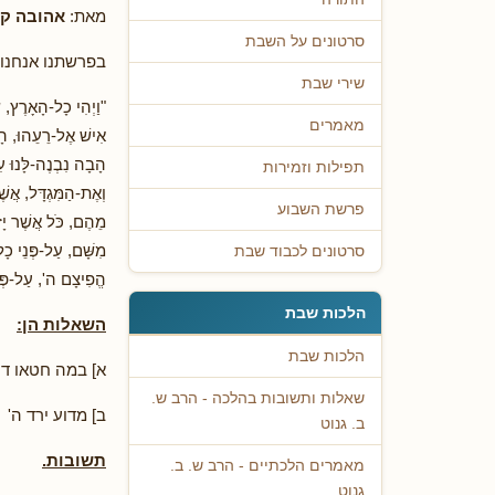
מאת:
אהובה קל
סרטונים על השבת
בפרשתנו אנחנו 
שירי שבת
"וַיְהִי כָל-הָאָרֶץ, ש
מאמרים
אִישׁ אֶל-רֵעֵהוּ, הָב
הָבָה נִבְנֶה-לָּנוּ עִ
תפילות וזמירות
וְאֶת-הַמִּגְדָּל, אֲש
פרשת השבוע
מֵהֶם, כֹּל אֲשֶׁר יָז
מִשָּׁם, עַל-פְּנֵי כָל
סרטונים לכבוד שבת
הֱפִיצָם ה', עַל-פְ
הלכות שבת
השאלות הן:
הלכות שבת
א] במה חטאו דו
שאלות ותשובות בהלכה - הרב ש.
ב] מדוע ירד ה'
ב. גנוט
תשובות.
מאמרים הלכתיים - הרב ש. ב.
גנוט