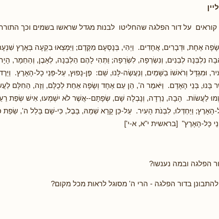
יין
קוראים על דור הפלגה שהחליטו לבנות מגדל שראשו בשמים וכך התורה
ָׂפָה אֶחָת, וּדְבָרִים, אֲחָדִים. וַיְהִי, בְּנָסְעָם מִקֶּדֶם; וַיִּמְצְאוּ בִקְעָה בְּאֶרֶץ שִׁנְעָר, ו
ָה נִלְבְּנָה לְבֵנִים, וְנִשְׂרְפָה, לִשְׂרֵפָה; וַתְּהִי לָהֶם הַלְּבֵנָה, לְאָבֶן, וְהַחֵמָר, הָיָ
יר, וּמִגְדָּל וְרֹאשׁוֹ בַשָּׁמַיִם, וְנַעֲשֶׂה-לָּנוּ, שֵׁם: פֶּן-נָפוּץ, עַל-פְּנֵי כָל-הָאָרֶץ. וַי
ֶׁר בָּנוּ, בְּנֵי הָאָדָם. וַיֹּאמֶר ה', הֵן עַם אֶחָד וְשָׂפָה אַחַת לְכֻלָּם, וְזֶה, הַחִלָּם לַעֲשׂ
ְמוּ לַעֲשׂוֹת. הָבָה, נֵרְדָה, וְנָבְלָה שָׁם, שְׂפָתָם--אֲשֶׁר לֹא יִשְׁמְעוּ, אִישׁ שְׂפַת רֵעֵ
-הָאָרֶץ; וַיַּחְדְּלוּ, לִבְנֹת הָעִיר. עַל-כֵּן קָרָא שְׁמָהּ, בָּבֶל, כִּי-שָׁם בָּלַל ה', שְׂפַת כ
ּנֵי כָּל-הָאָרֶץ" [בראשית י"א, א-י']
ר הפלגה ובמה נענשו?
 להתבונן בדור הפלגה - הרי ה' מסוגל לראות מכל מקום?