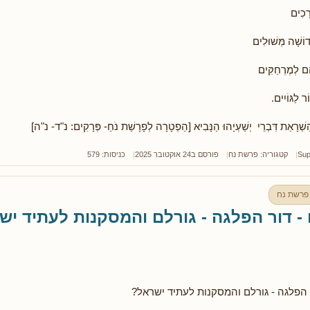
ָכִים
דוֹשָׁה מְּשׁוּלִים
ֶם לְמֶרְחַקִּים
ֹר לַגּוֹיִים.
ַשְׁרָאַת דִּבְרֵי יְשַׁעְיָהוּ הַנָּבִיא [הַפְטָרָה לְפָרָשַׁת נֹחַ- פְּרָקִים: נ"ד- נ"ה]
Sup
קטגוריה:
פרשת נח
פורסם ב24 אוקטובר 2025
כניסות: 579
פרשת נח
- דור הפלגה - גורלם והמסקנות לעתיד יש
 הפלגה - גורלם והמסקנות לעתיד ישראל?