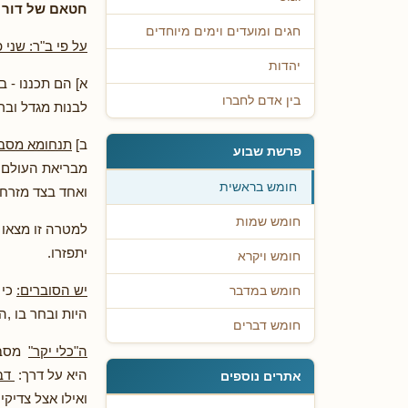
חטאם של דור 
חגים ומועדים וימים מיוחדים
על פי ב"ר: שני פ
יהדות
א] הם תכננו - 
בין אדם לחברו
לבנות מגדל ובר
ב]
תנחומא מסב
פרשת שבוע
מבריאת העולם ו
חומש בראשית
ואחד בצד מזרח - ה
חומש שמות
למטרה זו מצאו
יתפזרו.
חומש ויקרא
יש הסוברים:
כי 
חומש במדבר
היות ובחר בו ,
חומש דברים
ה"כלי יקר"
מסביר 
היא על דרך:
דבר
אתרים נוספים
ואילו אצל צדיק