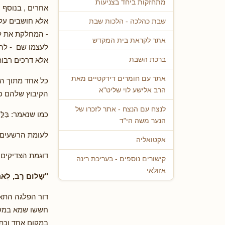
מתחזקות ביחד בצניעות
אחרים , בנוסף 
אלא חושבים על 
שבת כהלכה - הלכות שבת
- המחלקת את לי
אתר לקראת בית המקדש
לעצמו שם - לה
אלא דרכים רבות
ברכת השבת
אתר עם חומרים דידקטיים מאת
כל אחד מתוך הק
הרב אלישע לוי שליט"א
הקיבוץ שלהם כפי שנאמר:
לנצח עם הנצח - אתר לזכרו של
כמו שנאמר: בַּלַּ֣ע אֲ֭
הנער משה הי"ד
לעומת הרשעים,
אקטואליה
דוגמת הצדיקים 
קישורים נוספים - בעריכת רינה
אזולאי
"שָׁלוֹם רָב, לְאֹהֲ
דור הפלגה התאפ
חששו שמא במשך
במקום אחד וכתו