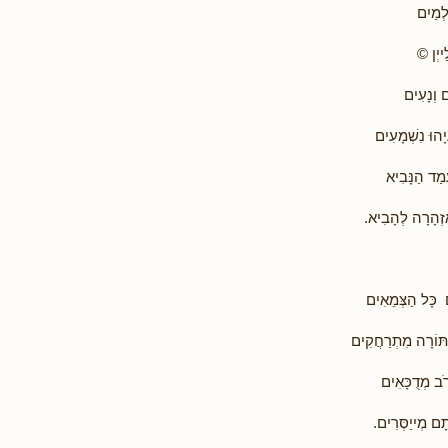
ְמַיִם
ייְן ©
 וְנָעִים
יָהוּ נִשְׁמָעִים
מַד הַנָּבִיא
ַזְהָרָה לְהָבִיא.
 כָּל הַצְּמֵאִים
תּוֹרָה מִתְרַחֲקִים
ֹב מְדֻכָּאִים
ָם מְייַסְּרִים.