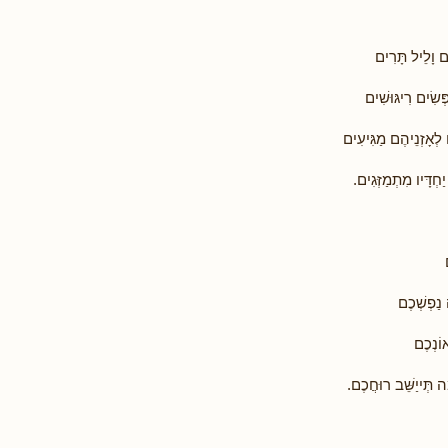
 וָלֵיל תָּרִים
ְּשִׂים רִיגּוּשִׁים
לְאָזְנֵיהֶם מַגִּיעִים
חְדָּיו מִתְמַזְּגִים.
 נַפְשְׁכֶם
וֹנְכֶם
ה תְּייַשֵּׁב רוּחֲכֶם.