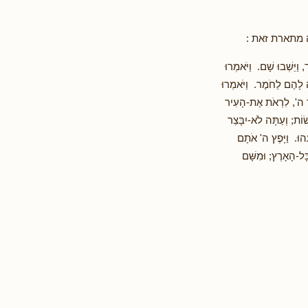
 מתארת זאת :
ַיֵּשְׁבוּ שָׁם. וַיֹּאמְרוּ
ה לָהֶם לַחֹמֶר. וַיֹּאמְרוּ
ֵּרֶד ה', לִרְאֹת אֶת-הָעִיר
וֹת; וְעַתָּה לֹא-יִבָּצֵר
הוּ. וַיָּפֶץ ה' אֹתָם
ָּל-הָאָרֶץ; וּמִשָּׁם