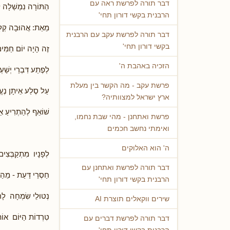
דבר תורה לפרשת ראה עם
הַתּוֹרָה נִמְשְׁלָה ל
הרבנית בקשי דורון תחי'
מֵאֵת: אֲהוּבָה קְלַ
דבר תורה לפרשת עקב עם הרבנית
בקשי דורון תחי'
זֶה הָיָה יוֹם חַמִּים
הזכיה באהבת ה'
לְפֶתַע דִּבְרֵי יְשַׁעְ
פרשת עקב - מה הקשר בין מעלת
עַל סֶלַע אֵיתָן נֶעֱ
ארץ ישראל למצוותיה?
שׁוֹאֵף לְהַתְרִיעַ א
פרשת ואתחנן - מהי שבת נחמו,
ואימתי נחשב חכמים
ה' הוא האלוקים
לְפָנָיו מִתְקַבְּצִים
דבר תורה לפרשת ואתחנן עם
חַסְרֵי דַּעַת - מֵהַ
הרבנית בקשי דורון תחי'
נְטוּלֵי שִׂמְחָה לָר
שירים ווקאלים תוצרת AI
טִרְדוֹת הַיּוֹם אוֹת
דבר תורה לפרשת דברים עם