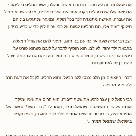
את שאלתם: זה לא מכבר הרתה האישה, ובעלה, אשר החליט כי לימודי
הרפואה שלו אינם עולים בקנה אחד עם הולדת ילדים, מבקש שהיא תפיל
את עוברה. האישה מתנגדת לכך בכל תוקף, ומאחר שנתגלעו ביניהם
חילוקי דעות אלו, הם החליטו לגשת אל רבי אריה לוין כדי שיכריע בנידון.
ישב רבי אריה שעה ארוכה עם בני הזוג, ותיאר להם את גודל המעלה
בהבאת ילד יהודי לעולם. הוא הוסיף לדבר על ליבם כשהוא פורט על
נימים עדינים רגישים, ובצורה פיוטית זו תאר באזניהם גם עד כמה יועיל
להם בן זה לעת זקנתם...
דבריו היוצאים מן הלב נכנסו ללב הבעל, והוא החליט לקבל את דעת הרב
ולהימנע מהפלה.
רבי רפאל לוין עצר לרגע את שטף דיבורו, הוא הרים את עיניו ומיקד
אותם אל שר המשפטים, שמואל תמיר, ואמר לו: "כבוד השר! המשכו של
הסיפור היה, כי כעבור חודשים אחדים נולד לבני הזוג בן, ושמו נקרא
בישראל:
שמואל תמיר
..."
שר המשפטים נדהם מהדברים ששמע לראשונה. הוא הרים את שפופרת