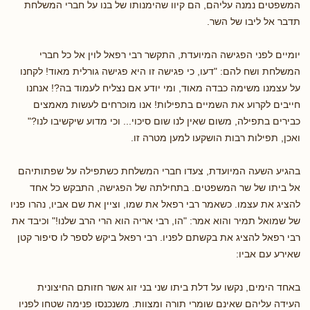
המשפטים נמנה עליהם, הם קיוו שהימנותו של בנו על חברי המשלחת
תדבר אל ליבו של השר.
יומיים לפני הפגישה המיועדת, התקשר רבי רפאל לוין אל כל חברי
המשלחת ושח להם: "דעו, כי פגישה זו היא פגישה גורלית מאוד! לקחנו
על עצמנו משימה כבדה מאוד, ומי יודע אם נצליח לעמוד בה?! אנחנו
חייבים לקרוע את השמיים בתפילות! אנו מוכרחים לעשות מאמצים
כבירים בתפילה, משום שאין לנו שום סיכוי... וכי מדוע שיקשיבו לנו?"
ואכן, תפילות רבות הושקעו למען מטרה זו.
בהגיע השעה המיועדת, צעדו חברי המשלחת כשתפילה על שפתותיהם
אל ביתו של שר המשפטים. בתחילתה של הפגישה, התבקש כל אחד
להציג את עצמו. כשאמר רבי רפאל את שמו, וציין את שם אביו, נהרו פניו
של שמואל תמיר והוא אמר: "הו, רבי אריה הוא הרי הרב שלנו!" וכיבד את
רבי רפאל להציג את בקשתם לפניו. רבי רפאל ביקש לספר לו סיפור קטן
שאירע עם אביו:
באחד הימים, נקשו על דלת ביתו שני בני זוג אשר חזותם החיצונית
העידה עליהם שאינם שומרי תורה ומצוות. משנכנסו פנימה שטחו לפניו