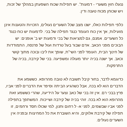
ננעלו חוץ משערי - דמעות". יש תפילות שכוח השפעתן במהלך של זכות,
ויש שכוחן מכוח טענה ודין.
כלפי תפילות כאלו, ישנו מצב שכל השערים נעולים, הזכויות והטענות אינן
מועילות, אך אין כוח העומד כנגד תפילה של בכי. לדמעות יש כוח כנגד
כל השערים. אמנם, גם למציאות של בכי ודמעות יש ב' אופנים: יש
הבוכים מפני הכאב. אדם שבור בעל טרדות ועול של פרנסה, התמודדות
של חינוך הבית, העומד לפני השי"ת, שופך את ליבו ובוכה מתוך קושי
וכאב. אך ישנה בכיה יותר מעולה ומשפיעה. בכי של קירבה, בכיה של
התרפקות.
כדוגמא לדבר, בחור קיבל תשובה לא טובה מהרופא. כששמע את
הדברים הוא לא בכה, אבל כשהגיע הביתה וסיפר את הדברים לפני אביו,
פרץ בבכי רם. אין זה בכי של כאב וצער על הידיעה, שהרי כששמע זאת
מהרופא הוא לא בכה. זוהי בכיה של קירבה ושייכות. המשתפך בתפילה
לפני אביו שבשמים, לפני א- ל רחום וחנון, למי שכולו חסד ורחמים, זו
תפילה של קירבת אלוקים, והיא השוברת את כל המחיצות ובפניה אין
השערים נעולים.