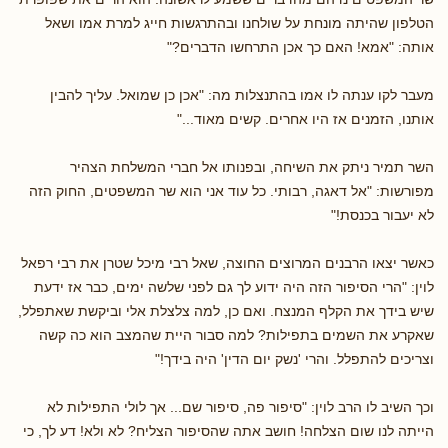
הטלפון שהיתה מונחת על שולחנו ובהתרגשות חייג למרת אמו ושאל
אותה: "אמא! האם כך אכן התרחשו הדברים?"
מעבר לקו ענתה לו אמו בהתנצלות מה: "אכן כן שמואל. עליך להבין
אותנו, הזמנים אז היו אחרים. קשים מאוד..."
השר תמיר ניתק את השיחה, ובפנותו אל חברי המשלחת הצהיר
מפורשות: "אל דאגה, רבותי. כל עוד אני הוא שר המשפטים, החוק הזה
לא יעבור בכנסת!"
כאשר יצאו הרבנים המרוצים החוצה, שאל רבי מיכל שטרן את רבי רפאל
לוין: "הרי הסיפור הזה היה ידוע לך גם לפני שלשה ימים, כבר אז ידעת
שיש בידך את הקלף המנצח. ואם כן, למה צלצלת אלי וביקשת שאתפלל,
שאקרע את השמים בתפילות? למה סבור היית שהמצב הוא כה קשה
וצריכים להתפלל. והרי 'נשק יום הדין' היה בידך!"
וכך השיב לו הרב לוין: "סיפור פה, סיפור שם... אך לולי התפילות לא
הייתה לנו שום הצלחה! חושב אתה שהסיפור הצליח? לא ולא! דע לך, כי