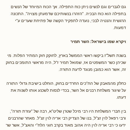
גם לגברים וגם לנשים ניתן כוח התפילה. אך הכוח המיוחד של הנשים
בתפילה הוא כוח הבכיה. "הזהרו בנשותיכם שדמעתן מצויה". התכונה
הרגשית והנטיה לבכי, נועדה לתפקיד הקשה של פתיחת שערים ע"י
דמעות.
ויקרא שמו בישראל: השר תמיר
בשנת תשל"ז ביקשו ראשי הממשל בארץ, לחוקק חוק המתיר הפלות. מי
שכיהן כשר המשפטים אז, שמואל תמיר ז"ל, היה מראשי התומכים בחוק
זה, אשר הוא כמובן מנוגד לדעת התורה.
כחלק מהמאבק של הח"כים החרדים בחוק, הוחלט בישיבת גדולי התורה
על שיגור משלחת רבנים אל השר, בכדי לנסות לשכנע אותו לשנות את
דעתו.
בין חברי המשלחת היו רבי מיכל שטרן שליט"א, רבה של "עזרת תורה",
ורבי רפאל לוין זצ"ל, בנו של הצדיק רבי אריה לוין זצ"ל. מאחר שהרבנים
ידעו כי רבי אריה לוין היה אהוב מאוד בקרב חוגי הלח"י והאצ"ל, אשר שר