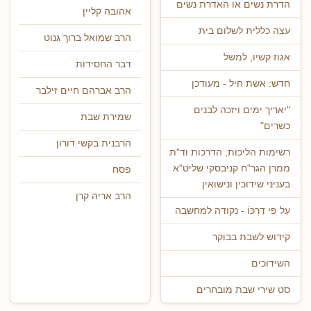
הדרת נשים או האדרת נשים
אהובה קליין
עצה כללית לשלום בית
הרב שמואל ברוך גנוט
אגוז קשיו, למשל
דבר החסידות
חדש: אשת חיל - מעודכן
הרב אברהם חיים זילבר
"יאריך ימים ויזכה לבנים
שמירת שבת
כשרים"
הרבנית בקשי דורון
רשימות הליכות, הדרכות וד"ת
ממרן הגר"ח קניבסקי שליט"א
פסח
בעניני שידוכין ונישואין
הרב אריה קרן
עַל פִּי דַרְכּוֹ - נקודה למחשבה
קידוש לשבת בבוקר
השידוכים
סט שירי שבת מובחרים