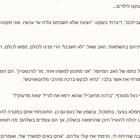
נו לילדים...
בילכם", דיברתי בשקט. "הצעה שלא חשבתם עליה עד עכשיו, ואני מקווה
ניהם בהשתאות. האב שאל: "לא חשבנו? הרי פנינו לכולם, ממש לכולם, רו
ל כתפו של האב המיוסר: "אני מתכוון למשהו אחר, מר לורנשטיין". הם המש
רתי את אשר בלבי: "כדאי לבקש ברכה מהרבי מליובאוויטש".
כעל מטורף. "ברכה מראביי? שהוא ירפא את לורי? יצאת מדעתך?"
תמלא בצער, בתסכול, ובשמץ של כעס גם כן. התווכחתי אתם במטרה לה
יכולה להועיל היכן שהרפואה נכשלה, אך הם עומדים בשלהם: מה תעזו
 שהייתה לי, הרמתי את קולי עליהם. "אתם באים למשרד שלי, ואומרים לי