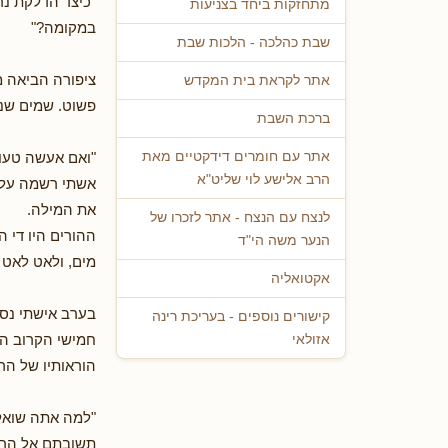
"כיצד הדלקת נרו
מתחזקות ביחד בצניעות
במקומה?"
שבת כהלכה - הלכות שבת
ציפורה הביאה מ
אתר לקראת בית המקדש
פשוט. שמים שני 
ברכת השבת
"ואם אעשה טעות
אתר עם חומרים דידקטיים מאת
הרב אלישע לוי שליט"א
אשתי רשמה על 
את המילה.
לנצח עם הנצח - אתר לזכרו של
ההורים היו די
הנער משה הי"ד
מים, ולאט לאט 
אקטואליה
בערב אישתי נסע
קישורים נוספים - בעריכת רינה
חמישי הקרוב ה
אזולאי
הוראותיו של הר
"למה אתה שואל?
תשובתם אל הרבי