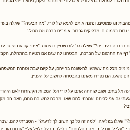
ת תעזור למחלת בתי לורי? אילו לורי הייתה מדליקה, ניחא הייתי מבינה, 
הבית זוג פמוטים, ונתנה אותם לאמא של לורי. "מה הבעיה?" שאלה בעדינו
נרות בפמוטים, מדליקים גפרור, אומרים ברכה וזה הכול."
 בברכה בעברית?" שאלה גב' לורנשטיין בהיסוס. "אינני קוראת היטב עבר
דף את התרגום של הברכה, והבטחנו לה שגם אם תטעה בהתחלה, הקב"ה
 המומים מכל מה ששמעו לראשונה בחייהם; על קיום שבת וטהרת המשפחה
הם נרגעו. הם נפרדו מאתנו בהבטחה לחשוב על העניין.
ה אל ביתם ושוב שוחחה אתם על לורי ועל המצוות הקשורות לאם היהודיה
געתי גם אני לביתם ואמרתי להם שאני מחכה לתשובה מהם, האם הם מק
בי?
" שאלו בפליאה, "למה זה כל כך חשוב לך לדעת?" - הסברתי להם, שברצ
. "עלי לדווח לרבי מה החלטתם". בלילה הבעל צלצל אלי: "אנחנו מוכני