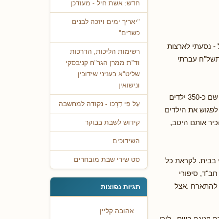
חדש: אשת חיל - מעודכן
"יאריך ימים ויזכה לבנים
כשרים"
 - נסעתי לארצות
רשימות הליכות, הדרכות
תשל"ח עברתי
וד"ת ממרן הגר"ח קניבסקי
שליט"א בעניני שידוכין
ונישואין
בשנת תשכ"ט כיהנתי כמנהל בית ספר יהודי-דתי בעיר פליינפילד שבמדינת ניו-ג'רזי. למדו שם כ-350 ילדים
עַל פִּי דַרְכּוֹ - נקודה למחשבה
לפגוש את הילדים
כיר אותם היטב,
קידוש לשבת בבוקר
השידוכים
סט שירי שבת מובחרים
בבית. לקראת כל
ב"ד, סיפורי
ה להתארח .אצל
תגיות נפוצות
אהובה קליין
ה קטנה בשם . לורי.