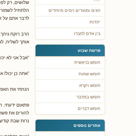
שלושים, רק לפנ
הלתחיל לשמור מ
חגים ומועדים וימים מיוחדים
לדבר אתם על זה.
יהדות
הרב רוקח גיחך.
בין אדם לחברו
אותך לשליח, לא 
פרשת שבוע
"אבל אני לא יכול
חומש בראשית
"אתה כן יכול! א
חומש שמות
חומש ויקרא
הנחתי את האפרכ
חומש במדבר
פתאום ידעתי. ה
חומש דברים
להורים את פשר 
נרות שבת קודש.
אתרים נוספים