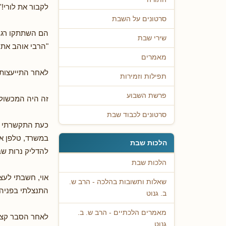
לקבור את לורי!
סרטונים על השבת
הם השתתקו רגע.
שירי שבת
"הרבי אוהב את 
מאמרים
לאחר התייעצות 
תפילות וזמירות
פרשת השבוע
זה היה המכשול 
סרטונים לכבוד שבת
כעת התקשרתי לר
הלכות שבת
להדליק נרות שבת קודש 2. להקפיד על טהרת 
הלכות שבת
אוי, חשבתי לעצמ
שאלות ותשובות בהלכה - הרב ש.
התנצלתי בפניהם
ב. גנוט
מאמרים הלכתיים - הרב ש. ב.
לאחר הסבר קצר 
גנוט