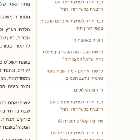
דבר תורה לפרשת ראה עם
מתוך האתר של 
הרבנית בקשי דורון תחי'
מספר ר' משה שט
דבר תורה לפרשת עקב עם הרבנית
בקשי דורון תחי'
נולדתי בארץ, ו
הברית, כיוון ש
הזכיה באהבת ה'
להתגורר בפורט 
פרשת עקב - מה הקשר בין מעלת
ארץ ישראל למצוותיה?
יהודים, ונהנתי
פרשת ואתחנן - מהי שבת נחמו,
במסדרונות, בכי
ואימתי נחשב חכמים
ונוצרו בינינו י
ה' הוא האלוקים
דבר תורה לפרשת ואתחנן עם
עשיתי אתם הרבה
הרבנית בקשי דורון תחי'
שבת בחרתי בתלמ
צדיקים, אמירת 
שירים ווקאלים תוצרת AI
המנהל בשבת הקר
דבר תורה לפרשת דברים עם
כפי שאמרתי, הכ