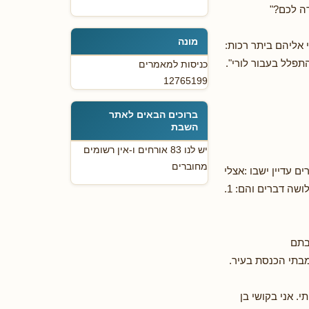
ה לכם?"
מונה
 אליהם ביתר רכות:
תפלל בעבור לורי".
כניסות למאמרים
12765199
ברוכים הבאים לאתר
השבת
יש לנו 83 אורחים ו-אין רשומים
מחוברים
 עדיין ישבו :אצלי
במשרד, טלפן אלי הרב חודקוב בחזרה והקריא לי את תשובתו של הרבי: למסור להורים שלושה דברים והם: 1.
 בתם
בתי הכנסת בעיר.
. אני בקושי בן