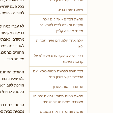
הרבנית בקשי דורון תחי'
בכל פעם שראיתי
משה נושא דברים
להוריה - הופתע
פרשת דברים - אלוקים זוכר
ומקיים ומצפה לבניו להתעורר.
לא עברו כמה ימ
מאת: אהובה קליין
בדיקות מקיפות,
מתקדם. כאבתי א
גולה אחר גולה, דם ואש ותמרות
לאחר כמה ימים,
עשן
ההורים מהסכנים
דברי הרה"ג יעקב עדס שליט"א על
מאוחר מדי...
קדושת השבת
דבר תורה לפרשת מטות-מסעי עם
ההורים התחננו 
הרבנית בקשי דורון תחי'
.לא יצליח. בצר 
הולכת לקבור את 
הר ההר - מות אהרון
הקטנה לחיות! מ
פרשת מטות מסעי : נבואת ירמיהו
מעוררת ישנים סגולה לנסים
הבטתי בהם ברחמי
נמצאת בבית ספרנ
פרשת פנחס- הוראות משמים