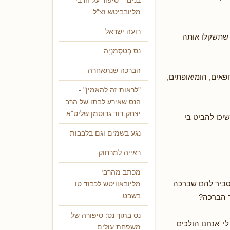
בנים – סיפור על הרבי
מליובביטש זצ"ל
רועה ישראל
 שתשקלו אותה
נֵס בְּטַסְמַנְיָה
הברכה שנתאחרה
פאים, הומיאופתים,
"לראות זה להאמין" -
הנס שאירע לבתו של הרב
יצחק דוד גרוסמן שליט"א
יכו להביט בי
נגע בשמים וגם בלבבות
ראייה למרחוק
מכתב מהרבי
סביר להם שברכה
מליובאוויטש לכבוד טו
בשבט
ר הברכה?
נס בתוך נס: סיפורה של
 'אנחנו הולכים
משפחת עולים