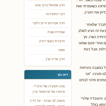
הרב שמואל ברוך גנוט
מדאיג כשאמרתי זאת
וק את העניין.
דבר החסידות
הרב אברהם חיים זילבר
התברר שלאחר
כעת זה הגיע לשלב
שמירת שבת
ותיה נשרו. אך
הרבנית בקשי דורון
עם אחרי פעם שמעו
ילות. אבל כעת
פסח
הרב אריה קרן
ל במצבה והניתוח
 מעיניו. "אני
ראו גם
תנים סיכוי לבתנו
מהו תפקידו של הרבי? -
סיפורו של פרופסור גרין
, והעובדה שלורי
והשיב לב אבות - על (ידי)
ווקא בגלל