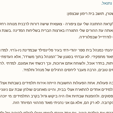
נתנאל.
רן, תושב בית רימון שבצפון:
לקראת החתונה שלי עם ציפורה - צאצאית שישה דורות לרבנית מנוחה רחל
באותה עת ההורים שלי התגוררו בארצות הברית בשליחות המדינה .בשנת 
לודרדייל שבפלורידה.
 מאוד מתפקידי. לא עבדתי בסגנון של "המנהל בתוך משרדו", אלא העדפתי 
תות, בחדר אוכל, ולשוחח אתם ארוכות, וכך רכשתי את אמונם. למדתי .לה
חסים טובים, הרבה מעבר ליחסים הרגילים של מנהל ותלמיד.
 פעולות. אחת הפעולות החשובות הייתה אירוח תלמידים בשבתות אצלי 
ידים אחדים להתארח אצלי בבית, והיינו מארגנים שולחן שבת עם ניגוני ח
פסוקים. ולהזמנות שבתיות אלו היה ביקוש גדול בקרב התלמידים: מי יזכ
ובה. לא רק הם, אלא גם אני נהניתי מאוד מההווי המיוחד הזה.
רתי את הילדים היטב. יום אחד ציינתי לעצמי שעלי לטלפן להוריה של ילד