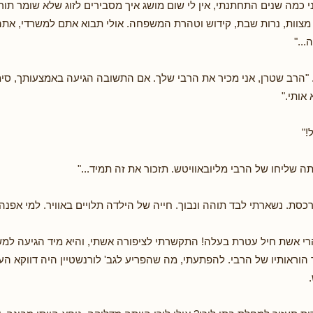
י כמה שנים התחתנתי, אין לי שום מושג איך מסבירים לזוג שלא שומר תו
צוות, נרות שבת, קידוש וטהרת המשפחה. אולי תבוא אתם למשרדי, אתה 
.."
 "הרב שטרן, אני מכיר את הרבי שלך. אם התשובה הגיעה באמצעותך, סי
אותי."
!"
תה שליחו של הרבי מליובאוויטש. תזכור את זה תמיד..."
סת. נשארתי לבד תוהה ונבוך. חייה של הילדה תלויים באוויר. למי אפנה
רי אשת חיל עטרת בעלה! התקשרתי לציפורה אשתי, והיא מיד הגיעה למש
הוראותיו של הרבי. להפתעתי, מה שהפריע לגב' לורנשטיין היה דווקא העני