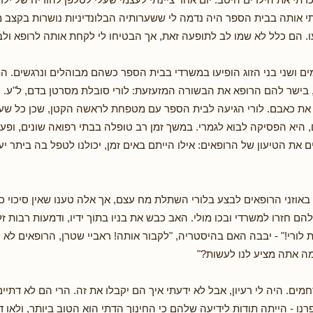
 אותה בבית הספר היה נדמה לי ששערותיה הבלונדיניות נושרות בקצב 
ו. הם כלל לא שמו לב לתופעה זאת, אך הבטיחו לי לקחת אותה לרופא ולבד
ים ושני בני הזוג הופיעו במשרדי בבית הספר כשהם מבוהלים ונרגשים. 
 בישר להם הרופא את הבשורה המזעזעת: לורי סובלת מסרטן בדם, ל"ע. 
ת כאבם. לורי הגיעה לבית הספר עם מטפחת לראשה הקטן, שכן כל שער
 היא הפסיקה לבוא לגמרי. במשך זמן רב טופלה בבתי רפואה שונים, ופ
 את הטיעון של הרופאים: אילו הייתם באים זמן, יכולנו לטפל בה ביתר יע
באוזני הרופאים לבצע בלורי השתלת מח עצם, אך אלה טענו שאין סיכוי כ
להם חזרו למשרדי ובכו מולי. האב כבש את בניו בתוך ידיו, ודמעות רבות זלגו
לורי!" - יבבה האם בהיסטריה, "לקבור אותה! ראביי שטרן, הרופאים לא נו
ה אתה מציע לנו לעשות?"
ם. היה לי רעיון, אבל לא ידעתי איך הם יקבלו את זה. הרי הם לא דתיים
ו - הייתה תודות לידיעה שלהם כי החינוך הדתי הוא הטוב ביותר, ולאו ד