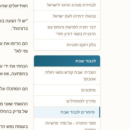
לבחירת מנהיג הראוי לישראל
האידיאלים שהענק
נבואת ירמיהו לעם ישראל
"יש לי הצעה בש
דבר תורה לפרשת פינחס עם
ברצינות".
הרבנית בקשי דורון תחי'
הם הרימו את עי
בלק רוקם תכניות
ומי לא!"
לכבוד שבת
הנחתי את ידי ע
חוברת: שבת קודש נפשי חולת
בהפתעה, ואז אמ
אהבתך
הם הסתכלו עלי 
מתכונים
מדריך למתחילים
הרגשתי שאני מ
של צדיק בהחלט 
סיפורים לכבוד שבת
ספר התודה - על סדר פרשיות
בעגמת נפש הרבה
התורה