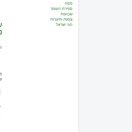
פסח
ספירת העומר
שבועות
צומות ותעניות
ש
חגי ישראל
נ
פ
פ
ש
ל