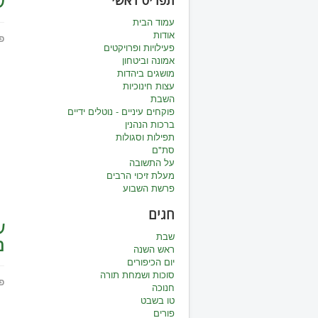
ש
תפריט ראשי
עמוד הבית
אודות
פ
פעילויות ופרויקטים
אמונה וביטחון
מושגים ביהדות
עצות חינוכיות
השבת
פוקחים עיניים - נוטלים ידיים
ברכות הנהנין
תפילות וסגולות
סת"ם
על התשובה
מעלת זיכוי הרבים
פרשת השבוע
חגים
ע
שבת
מ
ראש השנה
יום הכיפורים
סוכות ושמחת תורה
פ
חנוכה
טו בשבט
פורים