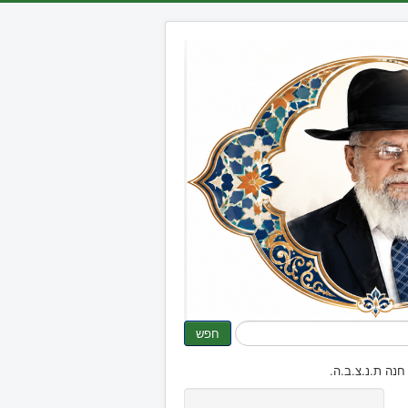
חפש
נה ת.נ.צ.ב.ה.