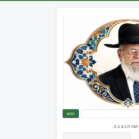
חפש
נה ת.נ.צ.ב.ה.