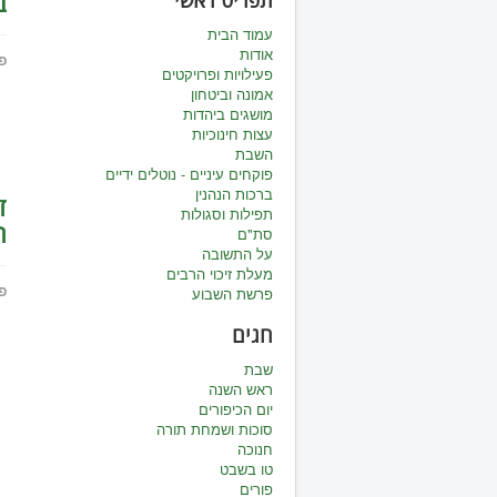
ב
תפריט ראשי
עמוד הבית
אודות
פ
פעילויות ופרויקטים
אמונה וביטחון
מושגים ביהדות
עצות חינוכיות
השבת
פוקחים עיניים - נוטלים ידיים
ברכות הנהנין
ד
תפילות וסגולות
ה
סת"ם
על התשובה
מעלת זיכוי הרבים
פ
פרשת השבוע
חגים
שבת
ראש השנה
יום הכיפורים
סוכות ושמחת תורה
חנוכה
טו בשבט
פורים