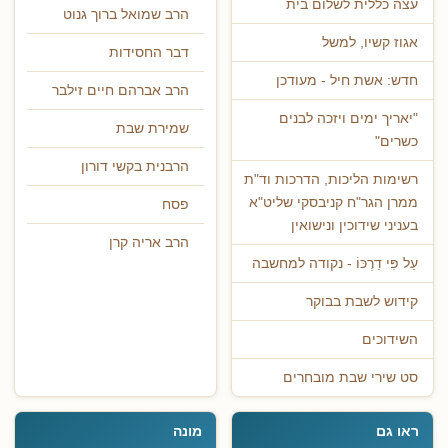
עצה כללית לשלום בית
הרב שמואל ברוך גנוט
אגוז קשיו, למשל
דבר החסידות
חדש: אשת חיל - מעודכן
הרב אברהם חיים זילבר
"יאריך ימים ויזכה לבנים
שמירת שבת
כשרים"
הרבנית בקשי דורון
רשימות הליכות, הדרכות וד"ת
ממרן הגר"ח קניבסקי שליט"א
פסח
בעניני שידוכין ונישואין
הרב אריה קרן
עַל פִּי דַרְכּוֹ - נקודה למחשבה
קידוש לשבת בבוקר
השידוכים
סט שירי שבת מובחרים
ראו גם
מונה