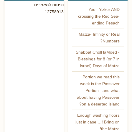
כניסות למאמרים
Yes - Yizkor AND
12758913
crossing the Red Sea-
ending Pesach
Matza- Infinity or Real
Numbers?
Shabbat CholHaMoed -
Blessings for 8 (or 7 in
Israel) Days of Matza‏
Portion we read this
week is the Passover
Portion - and what
about having Passover
on a deserted island?
Enough washing floors
just in case …! Bring on
the Matza!