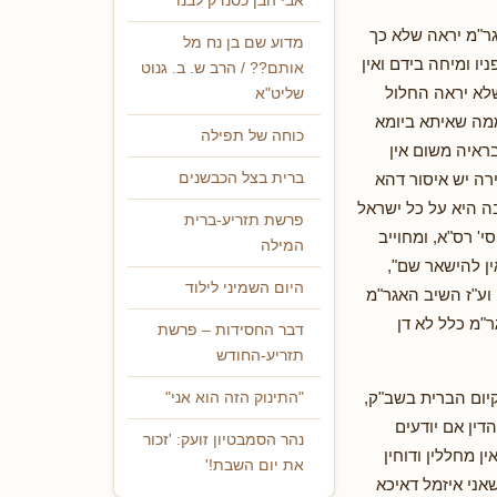
אבי הבן כסנדק לבנו
גר"מ יראה שלא כך
מדוע שם בן נח מל
ו ומיחה בידם ואין
אותם?? / הרב ש. ב. גנוט
שלא יראה החלול
שליט"א
ממה שאיתא ביומא
כוחה של תפילה
ראיה משום אין
רה יש איסור דהא
ברית בצל הכבשנים
ה היא על כל ישראל
פרשת תזריע-ברית
י' רס"א, ומחוייב
המילה
ן להישאר שם",
היום השמיני לילוד
וע"ז השיב האגר"מ
"מ כלל לא דן
דבר החסידות – פרשת
תזריע-החודש
קיום הברית בשב"ק,
"התינוק הזה הוא אני"
דין אם יודעים
נהר הסמבטיון זועק: 'זכור
 מחללין ודוחין
את יום השבת!'
אני איזמל דאיכא