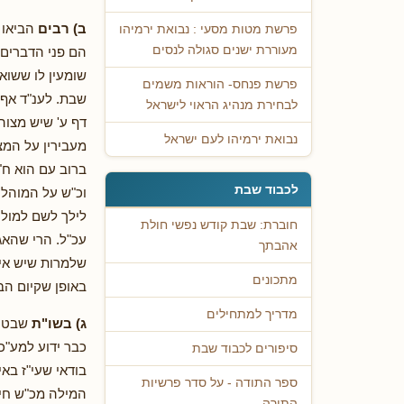
ב) רבים
הביאו 
פרשת מטות מסעי : נבואת ירמיהו
מעוררת ישנים סגולה לנסים
הם פני הדברים,
שומעין לו ששוא
פרשת פנחס- הוראות משמים
שבת. לענ"ד אף 
לבחירת מנהיג הראוי לישראל
דף ע' שיש מצוה
נבואת ירמיהו לעם ישראל
מעבירין על המצ
ברוב עם הוא ח"
לכבוד שבת
וכ"ש על המוהל כ
לילך לשם למול
חוברת: שבת קודש נפשי חולת
עכ"ל. הרי שהאג
אהבתך
שלמרות שיש איס
מתכונים
באופן שקיום הב
מדריך למתחילים
ג) בשו"ת
שבט ה
כבר ידוע למע"כ
סיפורים לכבוד שבת
בודאי שעי"ז בא
ספר התודה - על סדר פרשיות
המילה מכ"ש חיל
התורה