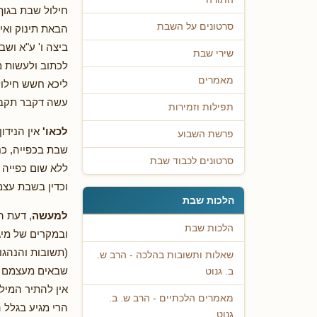
חילול שבת בגוף
סרטונים על השבת
הבאת תינוק ואיז
ביצה ו' ע"א ושב
שירי שבת
לכתוב ולעשות מ
מאמרים
ליכא חשש חילול
עשה דקבר תקברנו
תפילות וזמירות
לכאו'
אין הנידו
פרשת השבוע
שבת בכפייה, כנ
סרטונים לכבוד שבת
ללא שום כפייה 
וכדין בשבת עצמ
הלכות שבת
למעשה
, דעת ה
הלכות שבת
ובמקרים של מיג
(תשובות והנהגו
שאלות ותשובות בהלכה - הרב ש.
שבאים מעצמם לב
ב. גנוט
אין להתיר המילה
מאמרים הלכתיים - הרב ש. ב.
הרי מגיע בגלל ה
גנוט