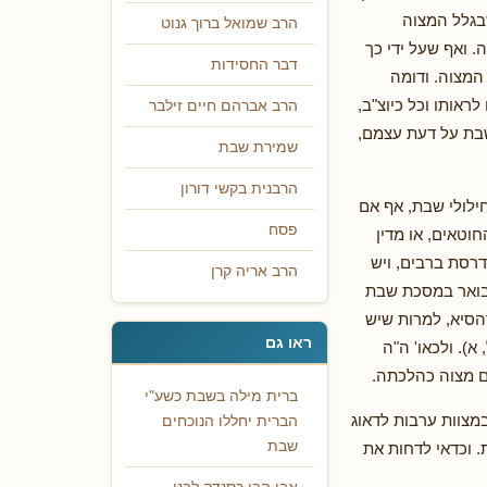
שבגלל המצוה
הרב שמואל ברוך גנוט
 ואף שעל ידי כך
דבר החסידות
מצוה. ודומה
ראותו וכל כיוצ"ב,
הרב אברהם חיים זילבר
שבת על דעת עצמם,
שמירת שבת
הרבנית בקשי דורון
ילולי שבת, אף אם
פסח
וטאים, או מדין
רסת ברבים, ויש
הרב אריה קרן
מבואר במסכת שבת
הסיא, למרות שיש
ראו גם
א). ולכאו' ה"ה
ם מצוה כהלכתה.
ברית מילה בשבת כשע"י
במצוות ערבות לדאוג
הברית יחללו הנוכחים
שבת
. וכדאי לדחות את