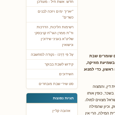
חדש: אשת חיל - מעודכן
"יאריך ימים ויזכה לבנים
כשרים"
רשימות הליכות, הדרכות
וד"ת ממרן הגר"ח קניבסקי
שליט"א בעניני שידוכין
ונישואין
עַל פִּי דַרְכּוֹ - נקודה למחשבה
ם שומרים שבת
בשמיעת מוזיקה,
קידוש לשבת בבוקר
ראשון, כדי למנוע
השידוכים
סט שירי שבת מובחרים
 דין, והמצוה
שכר, כופין אותו
תגיות נפוצות
ראל מצווים למולו.
, וכיון שהמילה
אהובה קליין
 המילה, הרי אין