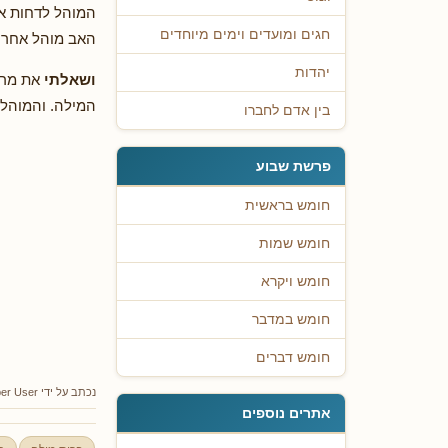
המוהל לדחות א
חגים ומועדים וימים מיוחדים
האב מוהל אחר ש
יהדות
ושאלתי
את מרן
המילה. והמוהל 
בין אדם לחברו
פרשת שבוע
חומש בראשית
חומש שמות
חומש ויקרא
חומש במדבר
חומש דברים
נכתב על ידי
er User
אתרים נוספים