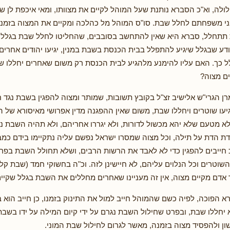
ולה, וא"כ הסברא נותנת שעל המוהל לקיים את מצוותו, ומאי איכפת לן 
בני משפחתם לחלל שבת. סו"ס המוהל מל כהלכה ומקיים את המצוה בזמנה.
תתחלל, סברא היא שאין להתחשב בסובבים, שהחליטו לחלל שבת בגלל ה
דע שבגלל שיגיע להתפלל בבית הכנסת בשבת במנין, יגיעו יהודים אחרים ל
ל כך. האם עליו להימנע מלהגיע לבית הכנסת רק משום שאחרים יחללו 
ם מצוה?
ן הגרי"ש אלישיב זצ"ל בקובץ תשובות, שמותר ומצוה להפגין בשבת נגד ח
יעו שוטרים ויחללו שבת, משום שאין ההפגנה מדין אפרושי מאיסורא של הח
א מטעם שלא יהא מכשול לדורות, ולא יגררו אחריהם, ולא תהיה השבת נד
ת הדת על תילה, וכל מצוה שמסרו ישראל נפשם עליה נתקיימו בידם כ
כ חייבים להפגין כדי לא לאבד את הרשות הרבים, ושלא תחולל השבת בפר
וטרים וכל הנלוים עליהם, לא חיישינן לזה. וכ"ה בחשוקי חמד (שבת קל, 
 אדם מקיים מצוה, אין זה מעניינו שאחרים מחללים את השבת בגלל שקיי
א הפוכה, לפיה כשם שהמוהל חייב למול את התינוק בזמנו, כן חייב הוא 
יחללו שבת, ובפרט שחילול השבת נגרם על ידי קיום המילה על ידו בשבת
ון ולהפסיד מצוה בזמנה, מאשר לגרום לחילול שבת המוני.