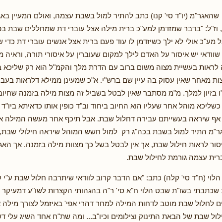
שהאגר"מ (יו"ד סי' קנו) כתב להתיר למול בשבת עצמה, ואולם המעיין בא
 וז"ל: "בדבר שמזדמן למע"כ ברית מילה אצל עוברי דת שמחללים שבת בפני
ל מע"כ אולי לא ילך כשיזדמן לו עוד פעם ברית אצל אנשים עוברי דת כדי 
שוודאי יש איסור על האדם לילך למקום שעוברין על איסורי תורה, וראיה 
 לראות בעשיית מצוה משום ברוב עם הדרת מלך והקמ"ל הוא רק שליכא ב
ות מאחר שאין עסוק בה עיין שם ברש"י. א"כ שמעינן ממילא דלראות בעבי
ו בזיון למלך. מ"מ מסתבר שאין לבטל בשביל זה מצות מילה בזמנה שחיוב
שליכא מוהל אחר שעליו הוא החיוב ביחוד וב"ד כופין אותו כדאיתא ביו"ד ס
 אף שיראה בעשייתם עבירה דחלול שבת. אבל תיכף אחר מעשה המילה אי
ר"מ התיר למול בשבת בכה"ג רק למול חשש המוהל שיראה חילולי שבת, 
ור לראות חילול שבת, אך אין לבטל בשל כך מצוות מילה בזמנה. אך האגר
רית עצמה גורמת לחילול שבת.
לוי (ח"ד סי' קלה) כתב: "אם הדבר קרוב לוודאי שיתרבה חלול שבת ע"י 
 שכתבתי בשו"ת שבט הלוי ח"א סי' ר"ה בהגהותי הקצרות לשו"ע דמעיקר ה
ים לחלול שבת מוטב לדחות המילה למחר דהרי אפי' באיזמל לצורך מילה אין
ול שבת של הבאת התינוק וצילומים וכיו"ב... ומה שת"ח אחד השיג עלי דש