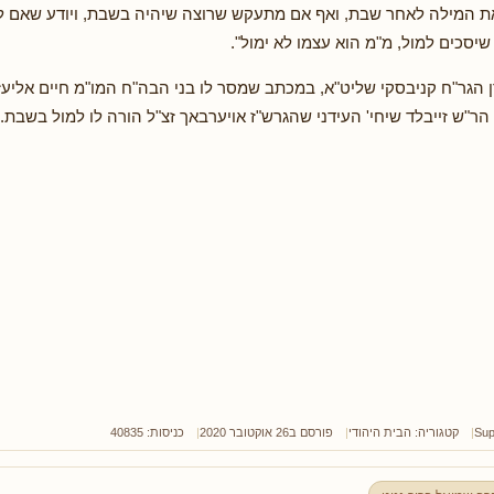
ת המילה לאחר שבת, ואף אם מתעקש שרוצה שיהיה בשבת, ויודע שאם לא
יסכים למול, מ"מ הוא עצמו לא ימול".
 הגר"ח קניבסקי שליט"א, במכתב שמסר לו בני הבה"ח המו"מ חיים אליעזר 
הר"ש זייבלד שיחי' העידני שהגרש"ז אויערבאך זצ"ל הורה לו למול בשבת.
Sup
קטגוריה:
הבית היהודי
פורסם ב26 אוקטובר 2020
כניסות: 40835