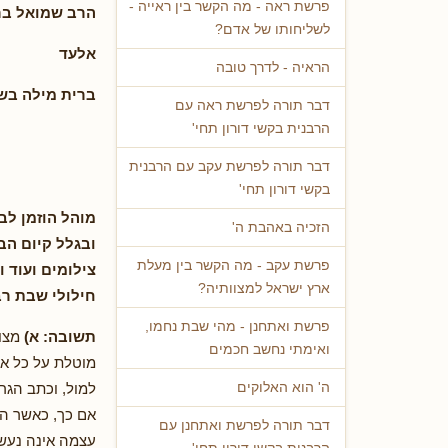
פרשת ראה - מה הקשר בין ראייה -
הרב שמואל ברו
לשליחותו של אדם?
אלעד
הראיה - לדרך טובה
ברית מילה בש
דבר תורה לפרשת ראה עם
הרבנית בקשי דורון תחי'
דבר תורה לפרשת עקב עם הרבנית
בקשי דורון תחי'
מוהל הוזמן ל
הזכיה באהבת ה'
ובגלל קיום הב
פרשת עקב - מה הקשר בין מעלת
צילומים ועוד 
ארץ ישראל למצוותיה?
חילולי שבת רב
פרשת ואתחנן - מהי שבת נחמו,
תשובה: א)
מצו
ואימתי נחשב חכמים
מוטלת על כל אח
למול, וכתב הגר"
ה' הוא האלוקים
אם כך, כאשר הא
דבר תורה לפרשת ואתחנן עם
עצמה אינה נעשי