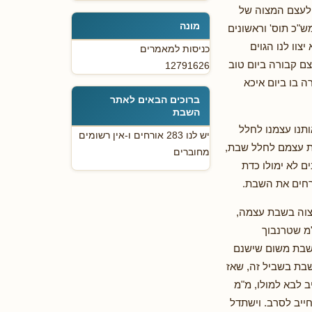
 לעצם המצוה של
מונה
מש"כ תוס' וראשונים
צוו לנו הגוים
כניסות למאמרים
ם קבורה ביום טוב
12791626
 בו ביום איכא
ברוכים הבאים לאתר
השבת
ותנו עצמנו לחלל
יש לנו 283 אורחים ו-אין רשומים
עת עצמם לחלל שבת,
מחוברים
ם לא ימולו כדת
רחים את השבת.
מצוה בשבת עצמה,
מ שטרנבוך
בשבת משום שישנם
בת בשביל זה, שאז
ב לבא למולו, מ"מ
חייב לסרב. וישתדל