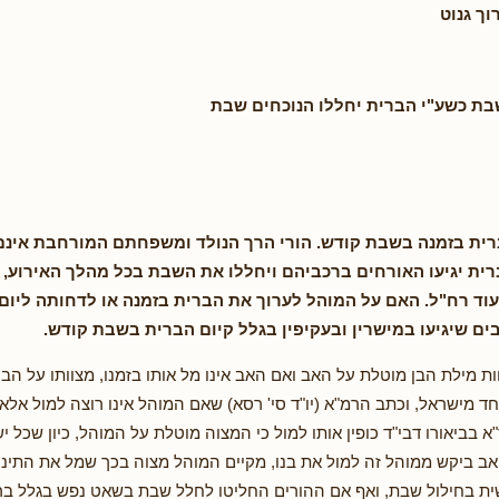
ך גנוט
בת כשע"י הברית יחללו הנוכחים שבת
ברית בזמנה בשבת קודש. הורי הרך הנולד ומשפחתם המורחבת אינ
רית יגיעו האורחים ברכביהם ויחללו את השבת בכל מהלך האירוע, 
ועוד רח"ל. האם על המוהל לערוך את הברית בזמנה או לדחותה ליום 
ים שיגיעו במישרין ובעקיפין בגלל קיום הברית בשבת קודש.
ות מילת הבן מוטלת על האב ואם האב אינו מל אותו בזמנו, מצוותו על הבית
ד מישראל, וכתב הרמ"א (יו"ד סי' רסא) שאם המוהל אינו רוצה למול אלא ב
א בביאורו דבי"ד כופין אותו למול כי המצוה מוטלת על המוהל, כיון שכל יש
ב ביקש ממוהל זה למול את בנו, מקיים המוהל מצוה בכך שמל את התינוק
ת בחילול שבת, ואף אם ההורים החליטו לחלל שבת בשאט נפש בגלל ברית