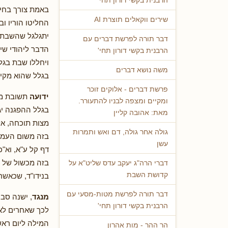
הרבנית בקשי דורון תחי'
באמת צורך בחיל
שירים ווקאלים תוצרת AI
החליטו הוריו ו
יתגלגל שהשבת 
דבר תורה לפרשת דברים עם
הדבר ליהודי שיו
הרבנית בקשי דורון תחי'
ויחללו שבת בגל
משה נושא דברים
בגלל שהוא מקיי
פרשת דברים - אלוקים זוכר
ידועה
תשובת מר
ומקיים ומצפה לבניו להתעורר.
בגלל ההפגנה יג
מאת: אהובה קליין
מצות תוכחה, אל
גולה אחר גולה, דם ואש ותמרות
בזה משום העמד
עשן
דף קל ע"א, וא"
בזה מכשול של הש
דברי הרה"ג יעקב עדס שליט"א על
קדושת השבת
בנידו"ד, שכאשר
דבר תורה לפרשת מטות-מסעי עם
מנגד
, ישנה סבר
הרבנית בקשי דורון תחי'
לכך שאחרים לא 
המילה ליום ראש
הר ההר - מות אהרון