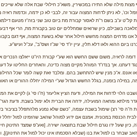
 מצות מילה שלא התירו במכשירין, משא"כ חילולי שבת אלה שלא שייכים
מל וכו', לא ניתן לדחות המצוה עבור זה, לבבי לא כן ידמה, וכדמות ראיה 
ת קל"ט ע"ב בשם ר"ת לאסור קבורת מת ביום טוב שני בזה"ז מטעם דילמא י
לאכה בשבילם, כיון שרואים שמחללים יום טוב בקבורת מת, הרי אף דבעצ
 אנו מדחים המצוה מחשש חילול אחר שלא בשעת המצוה, אף דגם בקבורה
 ביום ההוא ולאו דלא תלין, עיין יו"ד סי' שנ"ז ושס"ב", עכ"ל ועיש"ע.
ן דומה לראיה, משום ששם החשש הוא שע"י קבורת היו"ט ייאלצו הנכרים א
גד דעתנו. אך בנדו"ד המוהל מקיים מצוה כדינה, והאחרים החליטו על ד
או אונס. א"כ מנין שיש להתחשב בהם. ומלבד זאת קשה לומר שכל החילוני
ה, במילה בזמנה, בגלל החשש הגדול שע"י המילה יחללו ההורים או האו
שבט הלוי לדחות את המילה, ודעת הציץ אליעזר (ח"ו סי' ג) לקיים את ה
דר מילתא ומחאה המועילה, ידחה את הברית ולא ימול בשבת. ודעת הגר"
ת ח"ה סי' רצ) שימול בשבת עצמה, "כשם שלא נמנע מלהתפלל בציבור 
ית הכנסת במכונית. אמנם אם ידוע למוהל שהאב שהזמינו למול יחלל ש
, כיון שעל ידו נגרם חילול שבת בתוצאה ישירה. [ואע"פ שמצד התינוק חיי
אב שבחר בו למול את בנו (שבלא הסכמתו אינו יכול למול את התינוק)], ו