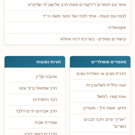
אתר עם חומרים דידקטיים מאת הרב אלישע לוי שליט"א
לנצח עם הנצח - אתר לזכרו של הנער משה הי"ד
אקטואליה
קישורים נוספים - בעריכת רינה אזולאי
מאמרים פופולריים
תגיות נפוצות
הדרת נשים או האדרת נשים
אהובה קליין
עצה כללית לשלום בית
הרב שמואל ברוך גנוט
אגוז קשיו, למשל
דבר החסידות
חדש: אשת חיל - מעודכן
הרב אברהם חיים זילבר
"יאריך ימים ויזכה לבנים
שמירת שבת
כשרים"
הרבנית בקשי דורון