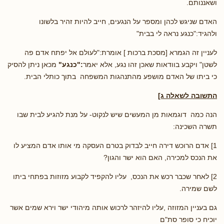
ושאננותם.
האדם שניגש לכהן ומספר על הנגעים, חייב להיות זהיר בלשונו
ולהגיד:"כנגע נראה לי בבית"
לעניין זה הגמרא [מסכת ברכות ] אומרת:"לעולם אל יפתח אדם פה
לשטן" ויקבע בוודאות שאכן זהו נגע, אלא יאמר
:"כנגע"
מכאן ניתן להסיק
כי ביתו של האדם מושפע מהתנהגות המשפחה בתוך כותלי הבית.
התשובה לשאלה ג]
הנה כמה דוגמאות מן המעשים שיש לנקוט- על מנת להגיע לבית שבו
תשרה השכינה:
1] אדם הרוכש דירה חייב לבדוק בטרם העסקה מי אותו אדם המציע לו
את הנכס למכירה, האם הוא ישר והגון?
2] לאחר שכבר רכש את הנכס, עליו להקפיד לקבוע מזוזות בפתחי ביתו
לשם שמירה.
גם בעניין המזוזה ,עליו להיזהר לרכוש אותה מיהודי ישר וירא שמים אשר
יוכיח כי סופר סת"ם