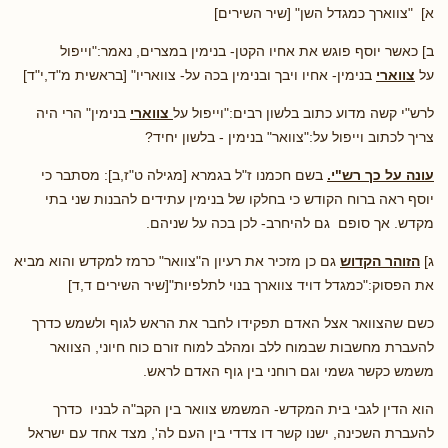
א] "צווארך כמגדל השן" [שיר השירים]
ב] כאשר יוסף פוגש את אחיו הקטן- בנימין במצרים, נאמר:"וייפול
על
צווארי
בנימין- אחיו ויבך ובנימין בכה על- צוואריו" [בראשית מ"ד,י"ד]
לרש"י קשה מדוע כתוב בלשון רבים:"וייפול על
צווארי
בנימין" הרי היה
צריך לכתוב וייפול על:"צוואר" בנימין - בלשון יחיד?
עונה על כך רש"י.
בשם חכמנו ז"ל בגמרא [מגילה ט"ז,ב]: מסתבר כי
יוסף ראה ברוח הקודש כי בחלקו של בנימין עתידים להבנות שני בתי
מקדש. אך סופם גם להיחרב- לכן בכה על שניהם.
ג]
הזוהר הקדוש
גם כן מזכיר את רעיון ה"צוואר" כרמז למקדש והוא מביא
את הפסוק:"כמגדל דויד צווארך בנוי לתלפיות"[שיר השירים ד,ד]
כשם שהצוואר אצל האדם תפקידו לחבר את הראש לגוף ולשמש כדרך
להעברת מחשבות שבמוח ללב ומהלב למוח זורם כוח חיוני, הצוואר
משמש כקשר גשמי וגם רוחני בין גוף האדם לראש.
הוא הדין לגבי בית המקדש- המשמש צוואר בין הקב"ה לבניו כדרך
להעברת השכינה, ישנו קשר דו צדדי בין העם לה', מצד אחד עם ישראל