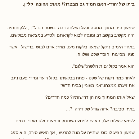
ביתו של יהודי- האם תמיד גם מבצרו?/ מאת: אהובה קליין.
שמעון היה מתווך מנוסה ובעל הצלחה רבה בשטח הנדל"ן , ללקוחותיו-
היה מקשיב בקשב רב ומנסה לבוא לקראתם ולסייע במציאת מבוקשם.
באחד הימים נתקל שמעון בלקוח מעט מוזר: אדם לבוש ברישול אשר
פניו מביעות חוסר שקט ושלווה,
הוא אמר בקול ענות חלשה:"שלום",
לאחר כמה דקות של שקט - פתח בבקשתו בקול רועד ומידי פעם ניגב
את זיעתו ממצחו:"אני מעוניין בבית חדש"
שאל אותו המתווך מה הן דרישותיו? כמה חדרים?
באיזו סביבה? איזה גודל של דירה ?...
לשמע שאלות אלו, האיש לפתע השתתק ודמעות זלגו מעיניו כמים.
שמעון הציע לו כוס שתייה על מנת להרגיעו, אך האיש סירב, הוא ספג