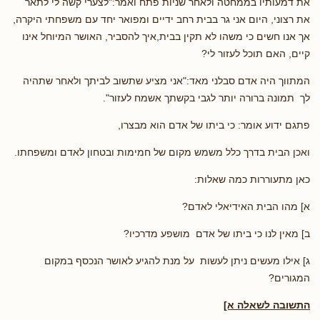
את דמעותיו בממחטה ולאחר שניות פתח ואמר:"לצערי קשה לי לתאר
את רצוני, היום אני גר בבית רחב ידיים ומפואר יחד עם משפחתי היקרה,
אך אנו חשים כי משהו לא תקין בבית,איך להסביר, האושר המיוחל אינו
קיים, האם תוכל לעזור לי?
המתווך היה אדם סבלני מאד:"אני מציע שתשוב לביתך ולאחר שתהיה
לך תמונה ברורה יותר לגבי בקשתך אשמח לעזור".
פתגם ידוע אומר: כי ביתו של אדם הוא מבצרו,
ואכן הבית בדרך כלל משמש מקום של חמימות ובטחון לאדם ומשפחתו.
כאן מתעוררות כמה שאלות:
א] מהו הבית האידיאלי לאדם?
ב] מאין לנו כי ביתו של אדם מושפע מדרכיו?
ג] אילו מעשים ניתן לעשות על מנת להגיע לאושר הנכסף במקום
המגורים?
התשובה לשאלה א]