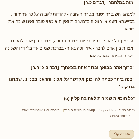
ימות במלחמה" [דברים כ,ה]
למנהג חשוב זה ישנה מטרה חשובה - להודות לקב"ה על כך שהיהודי,
בסייעתא דשמיא, הצליח לרכוש בית ואין הוא כפוי טובה ואינו שוכח את
בוראו.
יהי רצון וכל יהודי יתמיד בקיום מצוות התורה, מצוות בין אדם למקום
ומצוות בין אדם לחברו- אזי יזכה בע"ה- בברכת שמים עד בלי די והשכינה
תשרה בביתו, כמו שנאמר:
"ברוך אתה בבואך וברוך אתה בצאתך" [דברים כ"ח,ה]
"בנה ביתך כבתחילה וכונן מקדשך על מכונו והראנו בבניינו, שמחנו
בתיקונו"
*כל הזכויות שמורות לאהובה קליין (c)
נכתב על ידי
Super User
קטגוריה:
הבית היהודי
פורסם ב17 אוקטובר 2020
כניסות: 41924
אהובה קליין