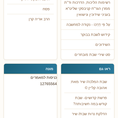
רשימות הליכות, הדרכות וד"ת
ממרן הגר"ח קניבסקי שליט"א
פסח
בעניני שידוכין ונישואין
הרב אריה קרן
עַל פִּי דַרְכּוֹ - נקודה למחשבה
קידוש לשבת בבוקר
השידוכים
סט שירי שבת מובחרים
ראו גם
מונה
כניסות למאמרים
שבת המלכה/ שיר מאת:
12765564
אהובה קליין ©
פרשת קדושים- שבת
קודש-במה חשיבותה?
הדלקת נרות שבת/ שיר