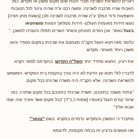
ראויים להשראת השכינה מבלי הכנת שום מקום משכן או מקדש, כמו
האבות שהיו מרכבה לשכינה, ומשה רבנו ע"ה שהיה צינור לכל הטובות
והשפעות ודוד המלך ע"ה שהיה מרכבה לשכינה ולכן [בשעת מתן תורה]
נעשו חירות מאומות העולם- חירות ממלאך המוות
ומשחטאו
בעגל
נאמר: אכן כאדם תמותון וכאחד השרים תפולו והוצרכו למשכן.."
כלומר מאז חטא העגל הקב"ה מצמצם את שכינתו במקום מוגדר והוא:
משכן ויותר מאוחר- מקדש.
את רעיון החטא מחדד יותר
השל"ה הקדוש
בהקדמה לספר ויקרא:
לדבריו לולי חטא עץ הדעת לא היה צורך בהקמת בית המקדש- המשמש
להשראת השכינה, אלא הקב"ה היה משרה שכינתו בכל מקום.
"ונתתי משכני בתוככם, תשרה שכינתי בתוככם בכל מקום שתהיו, כמו
שיעד קודם העגל באומרו [שמות כ,כ"ד] "בכל מקום אשר אזכיר את- שמי
אבוא אליך"
מתברר כי המשכן והמקדש נרמזים במקרא בשם:
"צוואר"
אנו פוגשים ברעיון זה בכמה מקומות, לדוגמא: