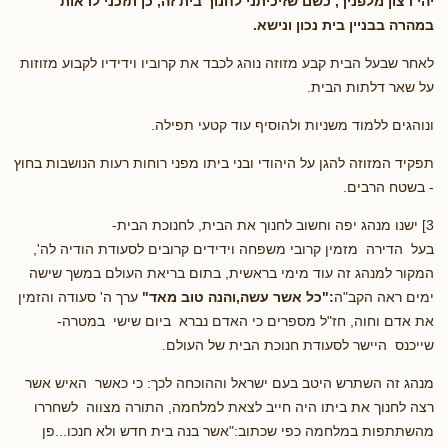
יהי רצון מלפניך, כשם שזיכיתני לחנוך בית זה, כן תזכני לראות
במהרה בבניין בית נכון ונישא.
לאחר שבעל הבית קבע מזוזה נוהג לכבד את קרוביו וידידיו לקבוע מזוזות
על שאר דלתות הבית.
ונוהגים ללמוד משניות ולהוסיף עוד קטעי תפילה.
תפקיד המזוזה להגן על היהודי ובני ביתו מפני רוחות רעות הנושבות בחוץ
- בשטח הרבים.
3] ישנו מנהג יפה וחשוב לחנוך את הבית, לחנוכת הבית-
בעל הדירה מזמין קרובי משפחה וידידים קרובים לסעודת הודיה לה',
המקור למנהג זה עוד מימי בראשית, בתום בריאת העולם במשך שישה
ימים ראה הקב"ה
:"כל אשר עשה,והנה טוב מאד"
ערך ה' סעודה והזמין
את אדם וחוה, חז"ל מספרים כי האדם נברא ביום שישי במטרה-
שייכנס היישר לסעודת חנוכת הבית של העולם.
מנהג זה השתרש היטב בעם ישראל וההוכחה לכך: כי כאשר האיש אשר
רצה לחנוך את ביתו היה חייב לצאת למלחמה, התורה מצווה לשחררו
מהשתתפות במלחמה כפי שכתוב:"אשר בנה בית חדש ולא חנכו...פן