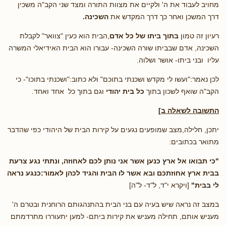
מחויב לעבוד את ה' ולקיים את מצוות התורה ומצד שני הקב"ה משכין
דרך המשכן ואחר כך דרך המקדש את
השכינה.
רעיון זה טמון
בתוך ביתו של כל אדם
,הבית הוא כעין "צוואר" לקבלת
השכינה, אדם שבביתו שורה השכינה- עבורו הוא הבית האידיאלי המשרה
עליו ובני ביתו- אושר ושלוה.
לכן נאמר:"ועשו לי מקדש ושכנתי בתוכם" ולא כתוב:"ושכנתי בתוכו"- כי
הקב"ה שואף לשכון בתוך
כל בית יהודי
וגם בתוך כל אחד ואחד.
התשובה לשאלה ב]
יתכן, חלילה,מצב שמופעים נגעים על קירות הבית של היהודי כפי שהדבר
מתואר בכתובים:
"כי תבואו אל ארץ כנען אשר אני נותן לכם לאחוזה, ונתתי נגע צרעת
בבית ארץ אחוזתכם ובא אשר לו הבית והגיד לכהן לאמור:כנגע נראה
לי בבית"
[ויקרא י"ד, ל"ד- ל"ה]
במצב זה נראה שיש בעיה עם בני הבית בהתנהגותם הרוחנית ובטרם ה'
מעניש אותם, תחילה מעניש את קירות ביתם- למען יתעוררו מתרדמתם