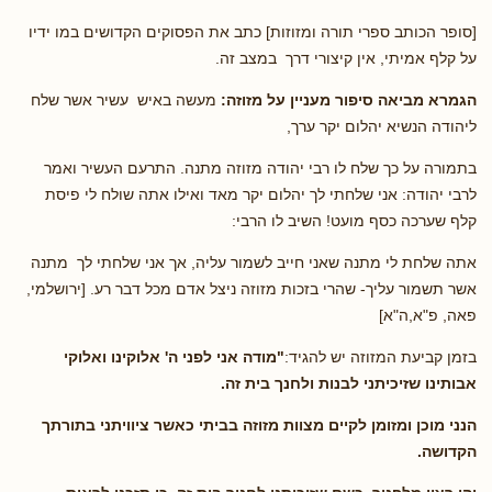
[סופר הכותב ספרי תורה ומזוזות] כתב את הפסוקים הקדושים במו ידיו
על קלף אמיתי, אין קיצורי דרך במצב זה.
הגמרא מביאה סיפור מעניין על מזוזה:
מעשה באיש עשיר אשר שלח
ליהודה הנשיא יהלום יקר ערך,
בתמורה על כך שלח לו רבי יהודה מזוזה מתנה. התרעם העשיר ואמר
לרבי יהודה: אני שלחתי לך יהלום יקר מאד ואילו אתה שולח לי פיסת
קלף שערכה כסף מועט! השיב לו הרבי:
אתה שלחת לי מתנה שאני חייב לשמור עליה, אך אני שלחתי לך מתנה
אשר תשמור עליך- שהרי בזכות מזוזה ניצל אדם מכל דבר רע. [ירושלמי,
פאה, פ"א,ה"א]
בזמן קביעת המזוזה יש להגיד:
"מודה אני לפני ה' אלוקינו ואלוקי
אבותינו שזיכיתני לבנות ולחנך בית זה.
הנני מוכן ומזומן לקיים מצוות מזוזה בביתי כאשר ציוויתני בתורתך
הקדושה.