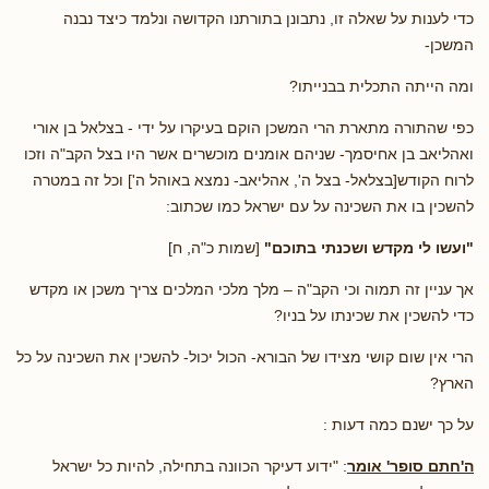
כדי לענות על שאלה זו, נתבונן בתורתנו הקדושה ונלמד כיצד נבנה
המשכן-
ומה הייתה התכלית בבנייתו?
כפי שהתורה מתארת הרי המשכן הוקם בעיקרו על ידי - בצלאל בן אורי
ואהליאב בן אחיסמך- שניהם אומנים מוכשרים אשר היו בצל הקב"ה וזכו
לרוח הקודש[בצלאל- בצל ה', אהליאב- נמצא באוהל ה'] וכל זה במטרה
להשכין בו את השכינה על עם ישראל כמו שכתוב:
"ועשו לי מקדש ושכנתי בתוכם"
[שמות כ"ה, ח]
אך עניין זה תמוה וכי הקב"ה – מלך מלכי המלכים צריך משכן או מקדש
כדי להשכין את שכינתו על בניו?
הרי אין שום קושי מצידו של הבורא- הכול יכול- להשכין את השכינה על כל
הארץ?
על כך ישנם כמה דעות :
ה'חתם סופר' אומר
: "ידוע דעיקר הכוונה בתחילה, להיות כל ישראל