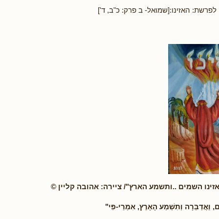
רשת: האזינו:[שמואל- ב פרק: כ"ב, ד']
אזינו השמים ..ותשמע הארץ"/ ציירה: אהובה קליין ©
יִם, וַאֲדַבֵּרָה וְתִשְׁמַע הָאָרֶץ, אִמְרֵי-פִי"