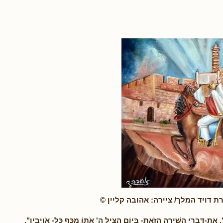
רת דויד המלך/ ציירה: אהובה קליין ©
ה', אֶת-דִּבְרֵי הַשִּׁירָה הַזֹּאת- בְּיוֹם הִצִּיל ה' אֹתוֹ
מִכַּף כָּל- אֹויְבָיו",