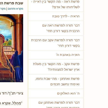
פרשת ראה - מה הקשר בין ראייה -
שבת פרשת האז
לשליחותו של אדם?
מקרא ותרגום
|
מקרא
הראיה - לדרך טובה
דבר תורה לפרשת ראה עם
הרבנית בקשי דורון תחי'
דבר תורה לפרשת עקב עם הרבנית
בקשי דורון תחי'
הזכיה באהבת ה'
פרשת עקב - מה הקשר בין מעלת
ארץ ישראל למצוותיה?
פרשת ואתחנן - מהי שבת נחמו,
ואימתי נחשב חכמים
ציורי תנ"ך/ דוד
ה' הוא האלוקים
דבר תורה לפרשת ואתחנן עם
"מְהֻלָּל, אֶקְרָא ה'; 