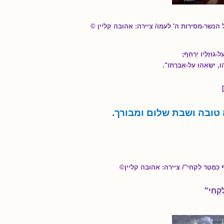
 הנשר-מסירות ה' לעמו/ ציירה: אהובה קליין ©
עַל-גּוֹזָלָיו יְרַחֵף;
הוּ, יִשָּׂאֵהוּ עַל-אֶבְרָתוֹ".
טובה ושבת שלום ומבורך.
ף כַּמָּטָר לִקְחִי
"/ ציירה: אהובה קליין©
ִקְחִי
"