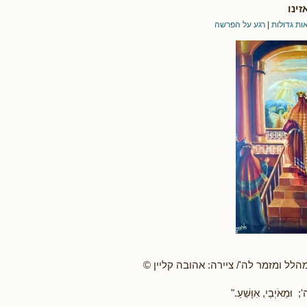
ינו
ות גדולות
|
רגע על הפרשה
 מהלל ומזמר לה'/ ציירה: אהובה קליין ©
וּמֵאֹיְבַי, אִוָּשֵׁעַ."