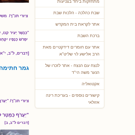
מתחזקות ביחד בצניעות
שבת כהלכה - הלכות שבת
ציורי תנ"ך/ משל
אתר לקראת בית המקדש
"כְּנֶשֶׁר יָעִיר קִנּוֹ, 
ברכת השבת
יִפְרֹשׂ כְּנָפָיו יִקָּחֵ
אתר עם חומרים דידקטיים מאת
[דברים, ל"ב, י"א]
הרב אלישע לוי שליט"א
לנצח עם הנצח - אתר לזכרו של
גמר חתימה 
הנער משה הי"ד
אקטואליה
קישורים נוספים - בעריכת רינה
ציורי תנ"ך/ "
יַעֲרֹ
אזולאי
"יַעֲרֹף כַּמָּטָר ל
[דברים ל"ב, ב]