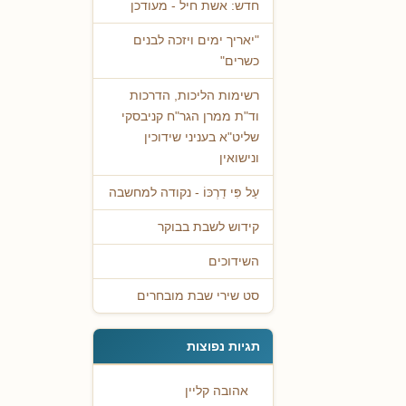
חדש: אשת חיל - מעודכן
"יאריך ימים ויזכה לבנים
כשרים"
רשימות הליכות, הדרכות
וד"ת ממרן הגר"ח קניבסקי
שליט"א בעניני שידוכין
ונישואין
עַל פִּי דַרְכּוֹ - נקודה למחשבה
קידוש לשבת בבוקר
השידוכים
סט שירי שבת מובחרים
תגיות נפוצות
אהובה קליין