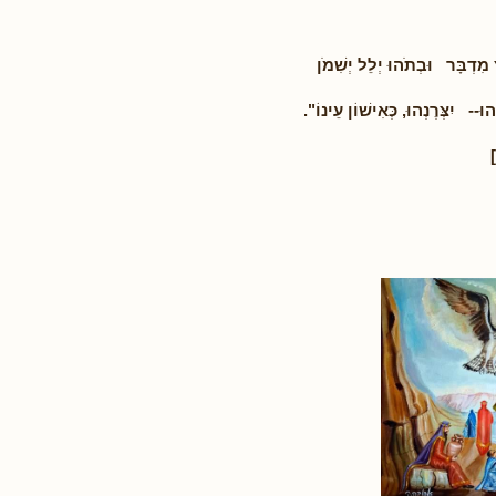
 מִדְבָּר וּבְתֹהוּ יְלֵל יְשִׁמֹן
ֵהוּ-- יִצְּרֶנְהוּ, כְּאִישׁוֹן עֵינוֹ".