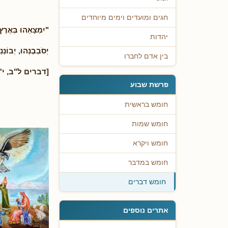
חגים ומועדים וימים מיוחדים
"יִמְצָאֵהוּ בְּאֶרֶץ
יהדות
יְסֹבְבֶנְהוּ, יְבוֹנְנ
בין אדם לחברו
[דברים ל"ב, י']
פרשת שבוע
חומש בראשית
חומש שמות
חומש ויקרא
חומש במדבר
חומש דברים
אתרים נוספים