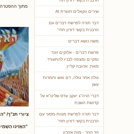
הרבנית בקשי דורון תחי'
מתוך ההפטרה לפ
שירים ווקאלים תוצרת AI
דבר תורה לפרשת דברים עם
הרבנית בקשי דורון תחי'
משה נושא דברים
פרשת דברים - אלוקים זוכר
ומקיים ומצפה לבניו להתעורר.
מאת: אהובה קליין
גולה אחר גולה, דם ואש ותמרות
עשן
דברי הרה"ג יעקב עדס שליט"א על
קדושת השבת
ציורי תנ"ך/ "ה
דבר תורה לפרשת מטות-מסעי עם
הרבנית בקשי דורון תחי'
"הַאֲזִינוּ הַשָּׁמַ
הר ההר - מות אהרון