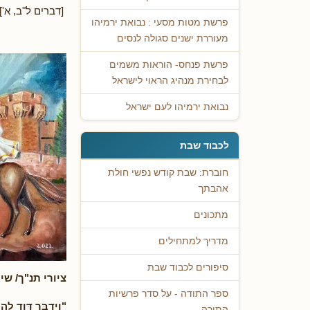
[דברים ל"ב, א']
פרשת מטות מסעי : נבואת ירמיהו
מעוררת ישנים סגולה לנסים
פרשת פנחס- הוראות משמים
לבחירת מנהיג הראוי לישראל
נבואת ירמיהו לעם ישראל
לכבוד שבת
חוברת: שבת קודש נפשי חולת
אהבתך
מתכונים
מדריך למתחילים
סיפורים לכבוד שבת
ציורי תנ"ך/ שי
ספר התודה - על סדר פרשיות
"וַיְדַבֵּר דָּוִד לַ
התורה