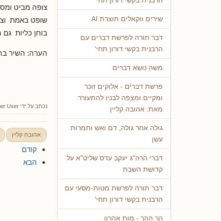
הרבנית בקשי דורון תחי'
צופה מביט ומס
שירים ווקאלים תוצרת AI
שופט באמת וצד
בוחן כליות גם 
דבר תורה לפרשת דברים עם
הרבנית בקשי דורון תחי'
הערה: השיר בה
משה נושא דברים
פרשת דברים - אלוקים זוכר
ומקיים ומצפה לבניו להתעורר.
נכתב על ידי
er User
מאת: אהובה קליין
גולה אחר גולה, דם ואש ותמרות
אהובה קליין
עשן
קודם
דברי הרה"ג יעקב עדס שליט"א על
הבא
קדושת השבת
דבר תורה לפרשת מטות-מסעי עם
הרבנית בקשי דורון תחי'
הר ההר - מות אהרון