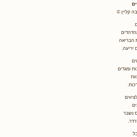
ים
ה קליין ©
הדהדים
 הבריאה
יריעה.
ים
 ומגדים
ות
כות.
ציווים
ים
 נשבר
רדר.
בל