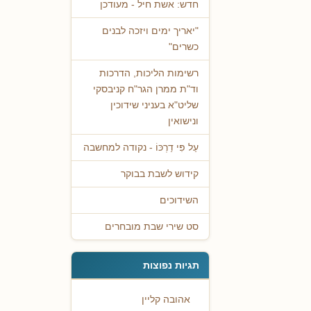
חדש: אשת חיל - מעודכן
"יאריך ימים ויזכה לבנים
כשרים"
רשימות הליכות, הדרכות
וד"ת ממרן הגר"ח קניבסקי
שליט"א בעניני שידוכין
ונישואין
עַל פִּי דַרְכּוֹ - נקודה למחשבה
קידוש לשבת בבוקר
השידוכים
סט שירי שבת מובחרים
תגיות נפוצות
אהובה קליין