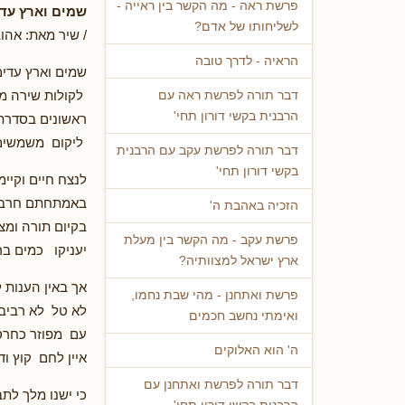
פרשת ראה - מה הקשר בין ראייה -
שמים וארץ עד
לשליחותו של אדם?
/ שיר מאת: אהוב
הראיה - לדרך טובה
שמים וארץ עדים
לקולות שירה מ
דבר תורה לפרשת ראה עם
הרבנית בקשי דורון תחי'
ראשונים בסדרת
ליקום משמשים 
דבר תורה לפרשת עקב עם הרבנית
בקשי דורון תחי'
לנצח חיים וקיימ
באמתחתם חרבות
הזכיה באהבת ה'
בקיום תורה ומצו
פרשת עקב - מה הקשר בין מעלת
יעניקו כמים בר
ארץ ישראל למצוותיה?
אך באין הענות ל
פרשת ואתחנן - מהי שבת נחמו,
לא טל לא רביב
ואימתי נחשב חכמים
עם מפוזר כחרס
ה' הוא האלוקים
איין לחם קוץ וד
דבר תורה לפרשת ואתחנן עם
כי ישנו מלך לת