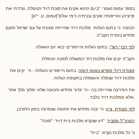
בספר עמוס נאמר: "ביום ההוא אקים את סוכת דויד הנופלת, וגדרתי את
פרציהן והריסותיו אקים ובניתיה כימי עולם"[עמוס, ט, י"א]
הכוונה: כי בתום הגלות מלכות דויד שהייתה סוככת על עם ישראל תוקם
מחדש בעזרת הקב"ה.
לפי דברי רש"י
: בתום הגלות והייסורים יבוא יום הגאולה.
הקב"ה יקים את מלכות דוד המשולה לסוכה הנופלת.
מצודת דויד מפרש באופן דומה
: בתום הייסורים והגלות - ה' יקים את
מלכות דויד שנפלה והושפלה בתקופת הגלות.
את הפירצה שהייתה בה –ה' יגדור מחדש והכוונה שלא ימלוך מלך אחר
,אלא ממלכות דויד בלבד.
לפי מצודת ציון
: ה' יבנה מחדש את החומה שנפרצה בזמן החורבן.
המהר"ל מסביר
: "דע שנקרא מלכות בית דויד :"סוכה"
כי כל מלכות נקרא: "בית"