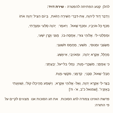
להלן קטע הפתיחה להפטרה -
שירת דויד:
וַיְדַבֵּר דָּוִד לַיהוָה, אֶת-דִּבְרֵי הַשִּׁירָה הַזֹּאת, בְּיוֹם הִצִּיל יְהוָה אֹתוֹ
מִכַּף כָּל-אֹויְבָיו, וּמִכַּף שָׁאוּל. וַיֹּאמַר: יְהוָה סַלְעִי וּמְצֻדָתִי,
וּמְפַלְטִי-לִי. אֱלֹוהֵי צוּרִי, אֶחֱסֶה-בּוֹ; מָגִנִּי וְקֶרֶן יִשְׁעִי,
מִשְׂגַּבִּי וּמְנוּסִי, מֹשִׁעִי, מֵחָמָס תֹּשִׁעֵנִי.
מְהֻלָּל, אֶקְרָא יְהוָה; וּמֵאֹויְבַי, אִיווָּשֵׁעַ.
כִּי אֲפָפֻנִי, מִשְׁבְּרֵי-מָוֶת; נַחֲלֵי בלייעל, יְבַעֲתֻנִי.
חֶבְלֵי שְׁאוֹל, סַבֻּנִי; קִדְּמֻנִי, מֹקְשֵׁי-מָוֶת.
בַּצַּר-לִי אֶקְרָא יְהוָה, וְאֶל- אֱלֹוהַי אֶקְרָא; וַיִּשְׁמַע מֵהֵיכָלוֹ קוֹלִי, וְשַׁווְעָתִי
בְּאָזְנָיו". [שמואל כ"ב, א'- ח']
פרשת האזינו צמודה לחג הסוכות. את חג הסוכות אנו מצווים לקיים על
פי התורה: