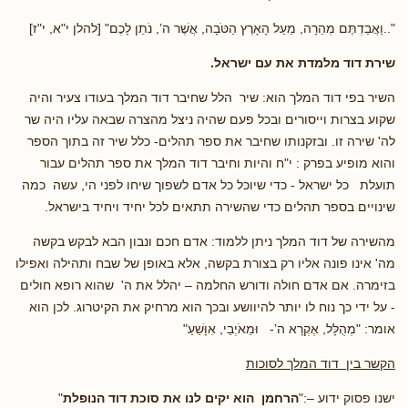
"..וַאֲבַדְתֶּם מְהֵרָה, מֵעַל הָאָרֶץ הַטֹּבָה, אֲשֶׁר ה’, נֹתֵן לָכֶם" [להלן י"א, י"ז]
שירת דוד מלמדת את עם ישראל.
השיר בפי דוד המלך הוא: שיר הלל שחיבר דוד המלך בעודו צעיר והיה
שקוע בצרות וייסורים ובכל פעם שהיה ניצל מהצרה שבאה עליו היה שר
לה' שירה זו. ובזקנותו שחיבר את ספר תהלים- כלל שיר זה בתוך הספר
והוא מופיע בפרק : י"ח והיות וחיבר דוד המלך את ספר תהלים עבור
תועלת כל ישראל - כדי שיוכל כל אדם לשפוך שיחו לפני הי, עשה כמה
שינויים בספר תהלים כדי שהשירה תתאים לכל יחיד ויחיד בישראל.
מהשירה של דוד המלך ניתן ללמוד: אדם חכם ונבון הבא לבקש בקשה
מה' אינו פונה אליו רק בצורת בקשה, אלא באופן של שבח ותהילה ואפילו
בזימרה. אם אדם חולה ודורש החלמה – יהלל את ה' שהוא רופא חולים
- על ידי כך נוח לו יותר להיוושע ובכך הוא מרחיק את הקיטרוג. לכן הוא
אומר: "מְהֻלָּל, אֶקְרָא ה’- וּמֵאֹיְבַי, אִוָּשֵׁעַ"
הקשר בין דוד המלך לסוכות
ישנו פסוק ידוע –:"
הרחמן הוא יקים לנו את סוכת דוד הנופלת
"