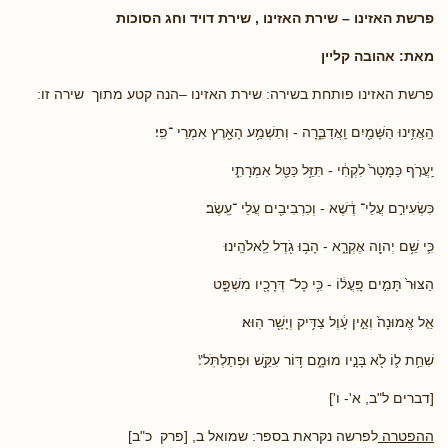
פרשת האזינו
– שירת האזינו , שירת דויד וחג הסוכות
מאת: אהובה קליין
פרשת האזינו פותחת בשירה: שירת האזינו –הנה קטע מתוך שירה זו:
הַֽאֲזִ֥ינוּ הַשָּׁמַ֖יִם וַֽאֲדַבֵּ֑רָה - וְתִשְׁמַ֥ע הָאָ֖רֶץ אִמְרֵי ־פִֽי׃
יַֽעֲרֹ֤ף כַּמָּטָר֙ לִקְחִ֔י - תִּזַּ֥ל כַּטַּ֖ל אִמְרָתִ֑י
כִּשְׂעִירִ֣ם עֲלֵי־ דֶ֔שֶׁא - וְכִרְבִיבִ֖ים עֲלֵי ־עֵֽשֶׂב׃
כִּ֛י שֵׁ֥ם יְהוָ֖ה אֶקְרָ֑א - הָב֥וּ גֹ֖דֶל לֵֽאלֹהֵֽינוּ׃
הַצּוּר֙ תָּמִ֣ים פָּֽעֳל֔וֹ - כִּ֥י כָל־ דְּרָכָ֖יו מִשְׁפָּ֑ט
אֵ֤ל אֱמוּנָה֙ וְאֵ֣ין עָ֔וֶל צַדִּ֥יק וְיָשָׁ֖ר הֽוּא
שִׁחֵ֥ת ל֛וֹ לֹ֖א בָּנָ֣יו מוּמָ֑ם דּ֥וֹר עִקֵּ֖שׁ וּפְתַלְתֹּֽל"׃
[דברים ל"ב, א'- ו']
ההפטרה
לפרשה נקראת בספר: שמואל ב, [פרק כ"ב]