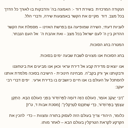
הנקודה המרכזית בשירת דוד -: האמונה בה' והדבקות בו לאורך כל הדרך
בכל מצב. דוד מקיים את הקשר באמצעות שירה, ודברי הלל.
לעניות דעתי, השירה שמופיעה גם בפרשת האזינו – מסמלת את הקשר
ההדוק בין ה' לעם ישראל בכל מצב - ואת אהבת ה' אל העם הנבחר.
המטרה בחג הסוכות.
בחג הסוכות אנו מצווים לשבת שבעה ימים בסוכות.
אנו יוצאים מדירת קבע אל דירת עראי וכאן אנו מביעים את ביטחוננו
ודבקותנו אך ורק בקב"ה. מבחינה חינוכית - הישיבה בסוכה מלמדת אותנו
להסתכל על העולם בו אנו חיים כיושבים בו בדירת ארעי. יפים דברי רבי
יעקב:
"רַבִּי יַעֲקֹב אוֹמֵר, הָעוֹלָם הַזֶּה דּוֹמֶה לַפְּרוֹזְדוֹר בִּפְנֵי הָעוֹלָם הַבָּא. הַתְקֵן
עַצְמְךָ בַפְּרוֹזְדוֹר, כְּדֵי שֶׁתִּכָּנֵס לַטְּרַקְלִין": [מסכת אבות ד, ט"ז]
כלומר, היהודי צריך בעולם הזה לעסוק בתורה ומצוות – כדי להכין את
הקרקע לקראת הטרקלין בעולם הבא – לאחר מותו.