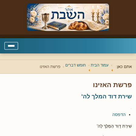
עמוד הבית
חומש דברים
אתם כאן:
פרשת האזינו
פרשת האזינו
שירת דוד המלך לה'
הדפסה
שִׁירַת דָּוִד הַמֶּלֶךְ לָה'