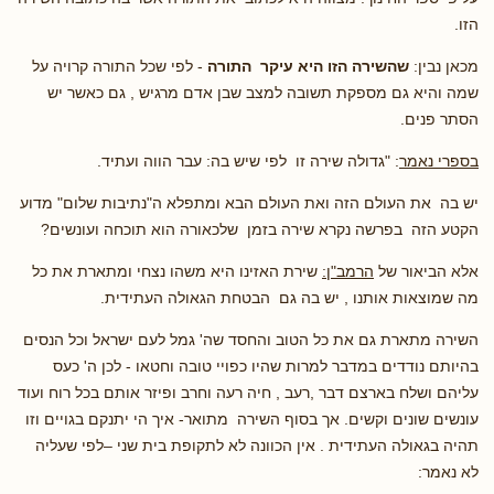
הזו.
מכאן נבין:
שהשירה הזו היא עיקר התורה
- לפי שכל התורה קרויה על
שמה והיא גם מספקת תשובה למצב שבן אדם מרגיש , גם כאשר יש
הסתר פנים.
בספרי נאמר
: "גדולה שירה זו לפי שיש בה: עבר הווה ועתיד.
יש בה את העולם הזה ואת העולם הבא ומתפלא ה"נתיבות שלום" מדוע
הקטע הזה בפרשה נקרא שירה בזמן שלכאורה הוא תוכחה ועונשים?
אלא הביאור של
הרמב"ן:
שירת האזינו היא משהו נצחי ומתארת את כל
מה שמוצאות אותנו , יש בה גם הבטחת הגאולה העתידית.
השירה מתארת גם את כל הטוב והחסד שה' גמל לעם ישראל וכל הנסים
בהיותם נודדים במדבר למרות שהיו כפויי טובה וחטאו - לכן ה' כעס
עליהם ושלח בארצם דבר ,רעב , חיה רעה וחרב ופיזר אותם בכל רוח ועוד
עונשים שונים וקשים. אך בסוף השירה מתואר- איך הי יתנקם בגויים וזו
תהיה בגאולה העתידית . אין הכוונה לא לתקופת בית שני –לפי שעליה
לא נאמר: