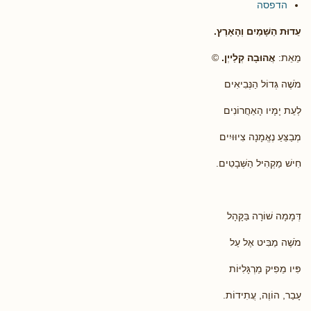
הדפסה
עֵדוּת הַשָּׁמַיִם וְהָאָרֶץ.
מֵאֵת:
אֲהוּבָה קְלַייְן.
©
מֹשֶׁה גְּדוֹל הַנְּבִיאִים
לְעֵת יָמָיו הָאַחֲרוֹנִים
מְבַצֵּעַ נֶאֱמָנָה צִיוּוּיִים
חִישׁ מַקְהִיל הַשְּׁבָטִים.
דְּמָמָה שׁוֹרָה בַּקָּהָל
מֹשֶׁה מַבִּיט אֶל עַל
פִּיו מֵפִיק מַרְגָּלִיּוֹת
עָבַר, הוֹוֶה, עֲתִידוֹת.