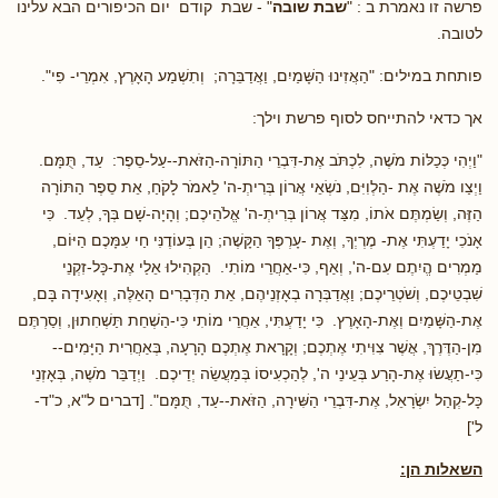
פרשה זו נאמרת ב : "
שבת שובה
" - שבת קודם יום הכיפורים הבא עלינו
לטובה.
פותחת במילים: "הַאֲזִינוּ הַשָּׁמַיִם, וַאֲדַבֵּרָה; וְתִשְׁמַע הָאָרֶץ, אִמְרֵי- פִי".
אך כדאי להתייחס לסוף פרשת וילך:
"וַיְהִי כְּכַלּוֹת מֹשֶׁה, לִכְתֹּב אֶת-דִּבְרֵי הַתּוֹרָה-הַזֹּאת--עַל-סֵפֶר: עַד, תֻּמָּם.
וַיְצַו מֹשֶׁה אֶת -הַלְוִיִּם, נֹשְׂאֵי אֲרוֹן בְּרִיתְ-ה' לֵאמֹר לָקֹחַ, אֵת סֵפֶר הַתּוֹרָה
הַזֶּה, וְשַׂמְתֶּם אֹתוֹ, מִצַּד אֲרוֹן בְּרִיתְ-ה' אֱלֹהֵיכֶם; וְהָיָה-שָׁם בְּךָ, לְעֵד. כִּי
אָנֹכִי יָדַעְתִּי אֶת- מֶרְיְךָ, וְאֶת -עָרְפְּךָ הַקָּשֶׁה; הֵן בְּעוֹדֶנִּי חַי עִמָּכֶם הַיּוֹם,
מַמְרִים הֱיִתֶם עִם-ה', וְאַף, כִּי-אַחֲרֵי מוֹתִי. הַקְהִילוּ אֵלַי אֶת-כָּל-זִקְנֵי
שִׁבְטֵיכֶם, וְשֹׁטְרֵיכֶם; וַאֲדַבְּרָה בְאָזְנֵיהֶם, אֵת הַדְּבָרִים הָאֵלֶּה, וְאָעִידָה בָּם,
אֶת-הַשָּׁמַיִם וְאֶת-הָאָרֶץ. כִּי יָדַעְתִּי, אַחֲרֵי מוֹתִי כִּי-הַשְׁחֵת תַּשְׁחִתוּן, וְסַרְתֶּם
מִן-הַדֶּרֶךְ, אֲשֶׁר צִוִּיתִי אֶתְכֶם; וְקָרָאת אֶתְכֶם הָרָעָה, בְּאַחֲרִית הַיָּמִים--
כִּי-תַעֲשׂוּ אֶת-הָרַע בְּעֵינֵי ה', לְהַכְעִיסוֹ בְּמַעֲשֵׂה יְדֵיכֶם. וַיְדַבֵּר מֹשֶׁה, בְּאָזְנֵי
כָּל-קְהַל יִשְׂרָאֵל, אֶת-דִּבְרֵי הַשִּׁירָה, הַזֹּאת--עַד, תֻּמָּם". [דברים ל"א, כ"ד-
ל']
השאלות הן: