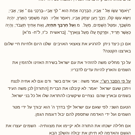
"וַיֹּאמֶר עֵשָׂו אֶל ־ אָבִיו, הַבְרָכָה אַחַת הִוא ־ לְךָ אָבִי--בָּרְכֵנִי גַם ־ אָנִי, אָבִי;
וַיִּשָּׂא עֵשָׂו קֹלוֹ, וַיֵּבְךְּ וַיַּעַן יִצְחָק אָבִיו, וַיֹּאמֶר אֵלָיו: הִנֵּה מִשְׁמַנֵּי הָאָרֶץ, יִהְיֶה
מוֹשָׁבֶךָ, וּמִטַּל הַשָּׁמַיִם, מֵעָל. מ
וְעַל חַרְבְּךָ תִחְיֶה,
וְאֶת אָחִיךָ תַּעֲבֹד; וְהָיָה
כַּאֲשֶׁר תָּרִיד, וּפָרַקְתָּ עֻלּוֹ מֵעַל צַוָּארֶךָ". [בראשית כ"ז, ל"ח- מ"א]
אם כן כיצד ניתן להרגיע את צאצאי האויבים שלנו היום ולחיות חיי שלום
בארצנו הקטנה?
על כך מחליט משה להזהיר את עם ישראל בשירת האזינו ולהזמין את
השמים והארץ להיות עדים לדבריו:
על פי הסבר רש"י:
אמר משה : אני אדם בשר ודם וגם לא אחיה לנצח
ויתכן שעם ישראל יאמר: לא קיבלנו את הברית [התורה] לכן משה העיד
בשמים ובארץ שהם נצחיים שיקשיבו להתראה שלו אל כל בני ישראל.
הטעם השני: לפי שאם עם ישראל ילך בדרך ה' הוא יבורך על ידי מטר
השמים ועל ידי האדמה שתספק להם יבול דוגמת הגפן.
אם חלילה ישכחו את התורה ולא יקיימו את מצוותיה- השמים יעצרו את
הגשם והאדמה לא תיתן את יבולה והשלב הבא