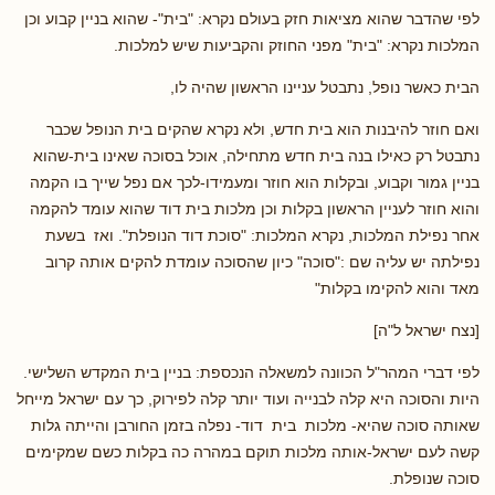
לפי שהדבר שהוא מציאות חזק בעולם נקרא: "בית"- שהוא בניין קבוע וכן
המלכות נקרא: "בית" מפני החוזק והקביעות שיש למלכות.
הבית כאשר נופל, נתבטל עניינו הראשון שהיה לו,
ואם חוזר להיבנות הוא בית חדש, ולא נקרא שהקים בית הנופל שכבר
נתבטל רק כאילו בנה בית חדש מתחילה, אוכל בסוכה שאינו בית-שהוא
בניין גמור וקבוע, ובקלות הוא חוזר ומעמידו-לכך אם נפל שייך בו הקמה
והוא חוזר לעניין הראשון בקלות וכן מלכות בית דוד שהוא עומד להקמה
אחר נפילת המלכות, נקרא המלכות: "סוכת דוד הנופלת". ואז בשעת
נפילתה יש עליה שם :"סוכה" כיון שהסוכה עומדת להקים אותה קרוב
מאד והוא להקימו בקלות"
[נצח ישראל ל"ה]
לפי דברי המהר"ל הכוונה למשאלה הנכספת: בניין בית המקדש השלישי.
היות והסוכה היא קלה לבנייה ועוד יותר קלה לפירוק, כך עם ישראל מייחל
שאותה סוכה שהיא- מלכות בית דוד- נפלה בזמן החורבן והייתה גלות
קשה לעם ישראל-אותה מלכות תוקם במהרה כה בקלות כשם שמקימים
סוכה שנופלת.