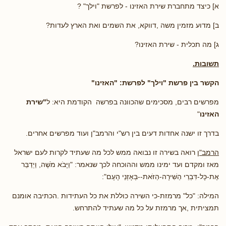
א] כיצד מתחברת שירת האזינו - לפרשת "וילך" ?
ב] מדוע מזמין משה ,דווקא, את השמים ואת הארץ לעדות?
ג] מה תכלית - שירת האזינו?
תשובות.
הקשר בין פרשת "וילך" לפרשת: "האזינו"
מפרשים רבים, מסכימים שהכוונה בפרשה הקודמת היא: ל
"שירת
האזינו
"
בדרך זו ישנה אחדות דעים בין רש"י והרמב"ן ועוד מפרשים אחרים.
הרמב"ן
רואה בשירה זו נבואה ממש לכל מה שעתיד לקרות לעם ישראל
מאז ומקדם ועד ימינו ממש וההוכחה לכך שנאמר: "וַיָּבֹא מֹשֶׁה, וַיְדַבֵּר
אֶת-כָּל-דִּבְרֵי הַשִּׁירָה-הַזֹּאת--בְּאָזְנֵי הָעָם":
המילה: "כל" מרמזת-כי השירה כוללת את כל העתידות .הכתיבה אומנם
תמציתית ,אך מרמזת על כל מה שעתיד להתרחש.