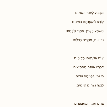
מַצְבִּיעַ לְעֵבֶר הַשָּׁמַיִם
קוֹרֵא לְהאַזְּנָתָם בְּאָזְנַיִם
תִּשְׁמַע הָאָרֶץ אִמְרִי שְׂפָתַיִם
נְבוּאוֹת, מְסָרִים כִּפְלַיִם.
אִישׁ אֶל רֵעֵהוּ מַבִּיטִים
דְּבָרָיו אוֹתָם מַפְתִּיעִים
כִּי זִמֵּן בִּפְנֵיהֶם עֵדִים
לְנֵצַח נְצָחִים קַיָּימִים.
בָּהֶם תָּמִיד מִתְבּוֹנְנִים