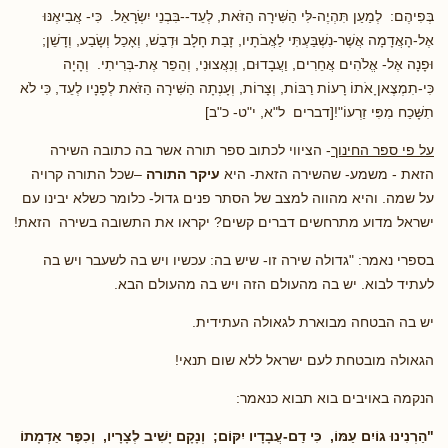
בְּפִיהֶם: לְמַעַן תִּהְיֶה-לִּי הַשִּׁירָה הַזֹּאת, לְעֵד--בִּבְנֵי יִשְׂרָאֵל. כִּי- אֲבִיאֶנּוּ
אֶל-הָאֲדָמָה אֲשֶׁר-נִשְׁבַּעְתִּי לַאֲבֹתָיו, זָבַת חָלָב וּדְבַשׁ, וְאָכַל וְשָׂבַע, וְדָשֵׁן;
וּפָנָה אֶל- אֱלֹהִים אֲחֵרִים, וַעֲבָדוּם, וְנִאֲצוּנִי, וְהֵפֵר אֶת-בְּרִיתִי. וְהָיָה
כִּי-תִמְצֶאןָ אֹתוֹ רָעוֹת רַבּוֹת, וְצָרוֹת, וְעָנְתָה הַשִּׁירָה הַזֹּאת לְפָנָיו לְעֵד, כִּי לֹא
תִשָּׁכַח מִפִּי זַרְעוֹ"![דברים ל"א, י"ט- כ"ב]
על פי ספר החינוך
- הציווי לכתוב ספר תורה אשר בה כתובה השירה
הזאת - משמע- שהשירה הזאת- היא
עיקר התורה
–שכל התורה קרויה
על שמה. והיא מהווה למצב של הסתר פנים גדול- כלומר כשלא יבינו עם
ישראל מדוע מתרחשים דברים קשים? יקראו את התשובה בשירה הזאת!
בספרי נאמר: "גדולה שירה זו- שיש בה: עכשיו ויש בה לשעבר ויש בה
לעתיד לבוא. יש בה מהעולם הזה ויש בה מהעולם הבא.
יש בה הבטחה מבוארת לגאולה העתידית.
הגאולה מובטחת לעם ישראל ללא שום תנאי!
הנקמה באויבים בוא תבוא כנאמר:
"הַרְנִינוּ גוֹיִם עַמּוֹ, כִּי דַם-עֲבָדָיו יִקּוֹם; וְנָקָם יָשִׁיב לְצָרָיו, וְכִפֶּר אַדְמָתוֹ