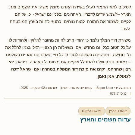
לסיכום לאור האמור לעיל: בשירת האזינו מזמין משה את השמים ואת
הארץ –לשמש עדים לדבריו האחרונים בפני עם ישראל- כי עליהם
לקיים ולשמור את התורה לנצח נצחים- כתנאי לחיות בארץ המובטחת
לעד.
משירת דוד המלך נלמד כי יהודי חייב להיות מחובר לאלוקיו ולהודות לו
על כל הטוב בכל יום מחדש ואם משאלות הן רצונו -ירגיל עצמו להלל את
ה' תחילה. ומהישיבה בסוכה נלמד- כי כל חיי האדם הם זמניים בעולמנו
– כאותה סוכה ועליו להתפלל ולקיים את מצוות ה' באהבה וביראה.
יהי
רצון שהרחמן יקים את סוכת דוד הנופלת במהרה ועם ישראל יזכה
לגאולה, אמן ואמן.
נכתב על ידי
Super User
קטגוריה:
פרשת האזינו
פורסם ב02 אוקטובר 2025
כניסות: 672
אהובה קליין
פרשת האזינו
עדות השמים והארץ