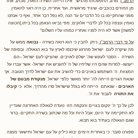
הרמב"ן
מרוב התפעלותו מדגיש: "אילו הייתה השירה הזאת, מכתב אחד
מן החוזים בכוכבים- שיגיד מראשית, ועד אחרית, כן היה ראוי להאמין
מפני שהתקיימו בו כל הדברים עד הנה ,לא נפל דבר אחד, ואף כי אנחנו
נאמין ונצפה בכל לב לדברי אלוקים, מפי נביאו הנאמן בכל ביתו,[הכוונה
למשה] אשר לא היה לפניו ואחריו כמוהו עליו השלום"
על פי דברי הרמב"ן:
ניתן להבין כי הוא רואה בשירה -
נבואה
ממש על
מה שיקרה לעם ישראל מהרגע שיכנסו לארץ עד בוא הגאולה. ובסופה של
השירה - הסבר לעונש שה' ישלם לאויבים. שהציקו לעם ישראל –הם
ייענשו- למרות שהם היו שליחיו של ה' להעניש את ישראל- אשר עברו על
המצוות. ה' השתמש באויבים כדי להשיב את עם ישראל לדרך הטובה. אך
שנאת הגויים הייתה לה' יותר מאשר כלפי ישראל.
מנקודת מבטם של
האויבים
- שנאתם הייתה לא בגלל שישראל סרו מהדרך, אלא כי
קיבלו
את התורה
לעבוד את ה'.
לכן על כך ה' ינקום בגויים והנקמה הזו נועדה לגאולה האחרונה שעדיין
לא התקיימה עד היום, אבל היות וכל מה שכתוב בשירה התקיים- ברור
שגם הגאולה בעתיד בוא תבוא.
ספורנו סובר: כי באחרית הימים יבוא כיליון על עם ישראל ותישאר ממנה