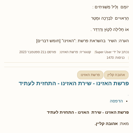
יוֹמָם וָלֵיל מַשְׁגִּיחִים :
הָרְאוּיִים לִבְרָכָה וּמָטָר
אוֹ חָלִילָה לְקוֹץ וְדַרְדַּר .
הערה: השיר בהשראת פרשת :"האזינו" [חומש דברים]
נכתב על ידי
Super User
קטגוריה:
פרשת האזינו
פורסם ב21 ספטמבר 2023
כניסות: 1470
אהובה קליין
פרשת האזינו
פרשת האזינו - שירת האזינו - התחזית לעתיד
הדפסה
פרשת האזינו - שירת האזינו - התחזית לעתיד
מאת:
אהובה קליין.