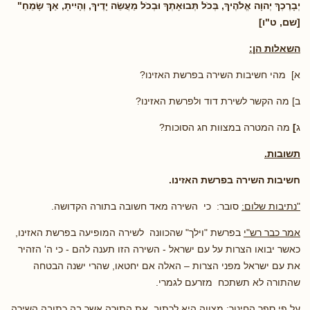
יְבָרֶכְךָ יְהוָה אֱלֹהֶיךָ, בְּכֹל תְּבוּאָתְךָ וּבְכֹל מַעֲשֵׂה יָדֶיךָ, וְהָיִיתָ, אַךְ שָׂמֵחַ"
[שם, ט"ו]
השאלות הן:
א] מהי חשיבות השירה בפרשת האזינו?
ב] מה הקשר לשירת דוד ולפרשת האזינו?
ג
]
מה המטרה במצוות חג הסוכות?
תשובות.
חשיבות השירה בפרשת האזינו.
"נתיבות שלום:
סובר: כי השירה מאד חשובה בתורה הקדושה.
אמר כבר רש"י
בפרשת "וילך" שהכוונה לשירה המופיעה בפרשת האזינו,
כאשר יבואו הצרות על עם ישראל - השירה הזו תענה להם - כי ה' הזהיר
את עם ישראל מפני הצרות – האלה אם יחטאו, שהרי ישנה הבטחה
שהתורה לא תשתכח מזרעם לגמרי.
על פי ספר החינוך: מצווה היא לכתוב את התורה אשר בה כתובה השירה