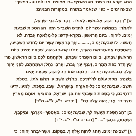
החג נקרא גם בשם: חג האסיף –בו מצווים אנו לחגוג - במשך:
שבעה ימים – כפי שנאמר בתורה במקורות הבאים:
א] "וַיְדַבֵּר יְהוָה, אֶל-מֹשֶׁה לֵּאמֹר. דַּבֵּר אֶל-בְּנֵי יִשְׂרָאֵל,
לֵאמֹר: בַּחֲמִשָּׁה עָשָׂר יוֹם, לַחֹדֶשׁ הַשְּׁבִיעִי הַזֶּה, חַג הַסֻּכּוֹת שִׁבְעַת
יָמִים, לַיהוָה. בַּיּוֹם הָרִאשׁוֹן, מִקְרָא-קֹדֶשׁ; כָּל-מְלֶאכֶת עֲבֹדָה, לֹא
תַעֲשׂוּ. לו שִׁבְעַת יָמִים, ......... אַךְ בַּחֲמִשָּׁה עָשָׂר יוֹם לַחֹדֶשׁ הַשְּׁבִיעִי,
בְּאָסְפְּכֶם אֶת-תְּבוּאַת הָאָרֶץ, תָּחֹגּוּ אֶת-חַג-יְהוָה, שִׁבְעַת יָמִים; בַּיּוֹם
הָרִאשׁוֹן שַׁבָּתוֹן, וּבַיּוֹם הַשְּׁמִינִי שַׁבָּתוֹן. וּלְקַחְתֶּם לָכֶם בַּיּוֹם הָרִאשׁוֹן, פְּרִי
עֵץ הָדָר כַּפֹּת תְּמָרִים, וַעֲנַף עֵץ-עָבֹת, וְעַרְבֵי-נָחַל; וּשְׂמַחְתֶּם, לִפְנֵי יְהוָה
אֱלֹהֵיכֶם--שִׁבְעַת יָמִים. וְחַגֹּתֶם אֹתוֹ חַג לַיהוָה, שִׁבְעַת יָמִים
בַּשָּׁנָה: חֻקַּת עוֹלָם לְדֹרֹתֵיכֶם, בַּחֹדֶשׁ הַשְּׁבִיעִי תָּחֹגּוּ אֹתוֹ. בַּסֻּכֹּת
תֵּשְׁבוּ, שִׁבְעַת יָמִים; כָּל-הָאֶזְרָח, בְּיִשְׂרָאֵל, יֵשְׁבוּ, בַּסֻּכֹּת. לְמַעַן, יֵדְעוּ
דֹרֹתֵיכֶם, כִּי בַסֻּכּוֹת הוֹשַׁבְתִּי אֶת-בְּנֵי יִשְׂרָאֵל, בְּהוֹצִיאִי אוֹתָם מֵאֶרֶץ
מִצְרָיִם: אֲנִי, יְהוָה אֱלֹהֵיכֶם". [ויקרא כ"ג, ל"ג- מ"ד]
ב] "חַג הַסֻּכֹּת תַּעֲשֶׂה לְךָ, שִׁבְעַת יָמִים: בְּאָסְפְּךָ--מִגָּרְנְךָ, וּמִיִּקְבֶךָ.
וְשָׂמַחְתָּ, בְּחַגֶּךָ".... " [דברים ט"ז, י"ג- י"ד]
ג] "שִׁבְעַת יָמִים, תָּחֹג לַיהוָה אֱלֹהֶיךָ, בַּמָּקוֹם, אֲשֶׁר-יִבְחַר יְהוָה: כִּי