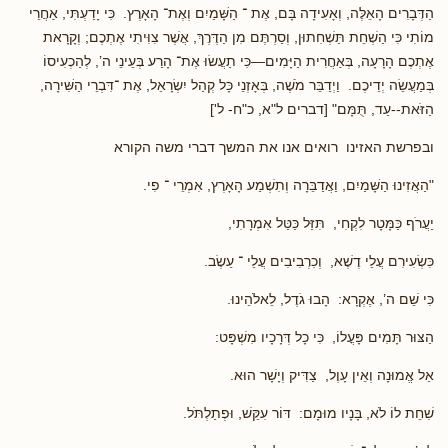
הַדְּבָרִים הָאֵלֶּה, וְאָעִידָה בָּם, אֶת ־ הַשָּׁמַיִם וְאֶת־ הָאָרֶץ. כִּי יָדַעְתִּי, אַחֲרֵי
מוֹתִי כִּי הַשְׁחֵת תַּשְׁחִתוּן, וְסַרְתֶּם מִן הַדֶּרֶךְ, אֲשֶׁר צִוִּיתִי אֶתְכֶם; וְקָרָאת
אֶתְכֶם הָרָעָה, בְּאַחֲרִית הַיָּמִים—כִּי תַעֲשׂוּ אֶת־ הָרַע בְּעֵינֵי ה’, לְהַכְעִיסוֹ
בְּמַעֲשֵׂה יְדֵיכֶם. וַיְדַבֵּר מֹשֶׁה, בְּאָזְנֵי כָּל קְהַל יִשְׂרָאֵל, אֶת ־דִּבְרֵי הַשִּׁירָה,
הַזֹּאת--עַד, תֻּמָּם" [דברים ל"א, כ"ח- ל']
ובפרשת האזינו רואים אנו את המשך דברי משה הקורא
"הַאֲזִינוּ הַשָּׁמַיִם, וַאֲדַבֵּרָה וְתִשְׁמַע הָאָרֶץ, אִמְרֵי ־ פִי.
יַעֲרֹף כַּמָּטָר לִקְחִי, תִּזַּל כַּטַּל אִמְרָתִי,
כִּשְׂעִירִם עֲלֵי דֶשֶׁא, וְכִרְבִיבִים עֲלֵי ־ עֵשֶׂב.
כִּי שֵׁם ה’, אֶקְרָא: הָבוּ גֹדֶל, לֵאלֹהֵינוּ.
הַצּוּר תָּמִים פָּעֳלוֹ, כִּי כָל דְּרָכָיו מִשְׁפָּט:
אֵל אֱמוּנָה וְאֵין עָוֶל, צַדִּיק וְיָשָׁר הוּא.
שִׁחֵת לוֹ לֹא, בָּנָיו מוּמָם: דּוֹר עִקֵּשׁ, וּפְתַלְתֹּל.