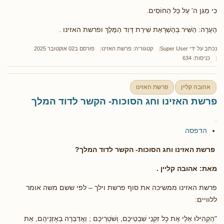
כִּי מֵגֵן ה' עַל כָּל הַחוֹסִים.
הֶעָרָה: הַשִּׁיר בְּהַשְׁרָאַת שִׁירַת דָּוִד הַמֶּלֶךְ ופרשת האזינו .
נכתב על ידי
Super User
קטגוריה:
פרשת האזינו
פורסם ב02 אוקטובר 2025
כניסות: 634
אהובה קליין
פרשת האזינו
פרשת האזינו וחג הסוכות- הקשר לדוד המלך
הדפסה
פרשת האזינו וחג הסוכות- הקשר לדוד המלך?
מאת: אהובה קליין .
פרשת האזינו ממשיכה את סוף פרשת וילך – לפי ששם משה אומר
ללוויים:
"הַקְהִילוּ אֵלַי אֶת כָּל זִקְנֵי שִׁבְטֵיכֶם, וְשֹׁטְרֵיכֶם ; וַאֲדַבְּרָה בְאָזְנֵיהֶם, אֵת