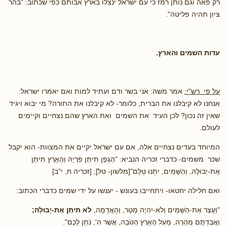
רק פאה וגם נותן רמז כי עם ישראל ינצלו בארץ אבותם כפי שכתוב: "בהר
ציון תהיה פליטה".
עדות השמים והארץ.
על פי רש"י:
אמר משה: אני בשר ודם ועתיד למות ואם יאמרו ישראל:
אנחנו לא קיבלנו את הברית, כלומר- לא קיבלנו את התורה? מי יבוא ויגיד
שאין זה נכון? לכן העיד את השמים ואת הארץ שהם נצחיים וקיימים
לעולם.
המיוחד בעדים נצחיים אלה, אם עם ישראל יקיים את המצוות- הוא יקבל
שכר משמים- כדברי זכריה הנביא: "הַגֶּפֶן תִּיתֵּן פִּרְיָהּ וְהָאָרֶץ תִּיתֵּן
אֶת-יְבוּלָהּ, וְהַשָּׁמַיִם, יִתְּנוּ טַלָּם"[מלשון- טל]; [זכריה ח, י"ב]
ואם חלילה יחטאו- ויתחייבו בעונש - יענשו על ידי שמים כדברי הכתוב:
"וְעָצַר אֶת-הַשָּׁמַיִם וְלֹא-יִהְיֶה מָטָר, וְהָאֲדָמָה,
לֹא תִיתֵּן אֶת-יְבוּלָהּ;
וַאֲבַדְתֶּם מְהֵרָה, מֵעַל הָאָרֶץ הַטֹּבָה, אֲשֶׁר ה', נֹתֵן לָכֶם".