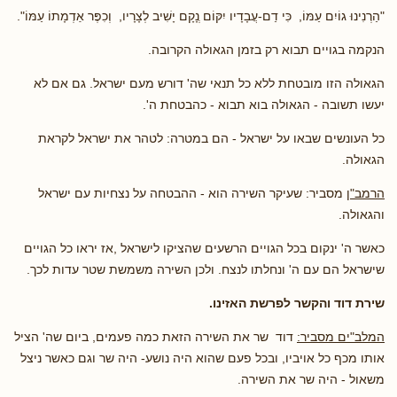
"הַרְנִינוּ גוֹיִם עַמּוֹ, כִּי דַם-עֲבָדָיו יִקּוֹם ְנָקָם יָשִׁיב לְצָרָיו, וְכִפֶּר אַדְמָתוֹ עַמּוֹ".
הנקמה בגויים תבוא רק בזמן הגאולה הקרובה.
הגאולה הזו מובטחת ללא כל תנאי שה' דורש מעם ישראל. גם אם לא
יעשו תשובה - הגאולה בוא תבוא - כהבטחת ה'.
כל העונשים שבאו על ישראל - הם במטרה: לטהר את ישראל לקראת
הגאולה.
הרמב"ן
מסביר: שעיקר השירה הוא - ההבטחה על נצחיות עם ישראל
והגאולה.
כאשר ה' ינקום בכל הגויים הרשעים שהציקו לישראל ,אז יראו כל הגויים
שישראל הם עם ה' ונחלתו לנצח. ולכן השירה משמשת שטר עדות לכך.
שירת דוד והקשר לפרשת האזינו.
המלב"ים מסביר:
דוד שר את השירה הזאת כמה פעמים, ביום שה' הציל
אותו מכף כל אויביו, ובכל פעם שהוא היה נושע- היה שר וגם כאשר ניצל
משאול - היה שר את השירה.