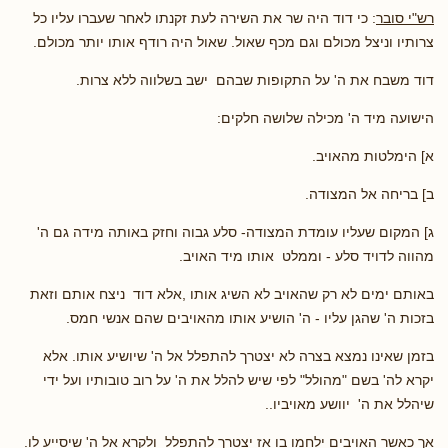
רש"י סובר
: כי דוד היה שר את השירה לעת זקנתו לאחר שעברו עליו כל
צרותיו וניצל מכולם וגם מכף שאול. שאול היה רודף אותו יותר מכולם.
דוד משבח את ה' על התקופות שבהם ישב בשלווה ללא צרות.
הישועה מיד ה' מכילה שלושה חלקים:
א] הימלטות מהאויב.
ב] בריחה אל המצודה.
ג] המקום שעליו עומדת המצודה- סלע גבוה וחזק באותה מידה גם ה'
מהווה לדויד סלע - וממלט אותו מיד האויב.
באותם ימים לא רק שהאויב לא השיג אותו ,אלא דוד ניצח אותם וזאת
בזכות ה' שהגן עליו - ה' הושיע אותו מהאויבים שהם אנשי חמס.
בזמן שאינו נמצא בצרה לא יצטרך להתפלל אל ה' שיושיע אותו. אלא
יקרא לה' בשם "מהולל" לפי שיש להלל את ה' על רוב טובותיו ועל ידי
שיהלל את ה' יוושע מאויביו..
אך כאשר האויבים ילחמו בו אז יצטרך להתפלל ולקרא אל ה' שיסייע לו.