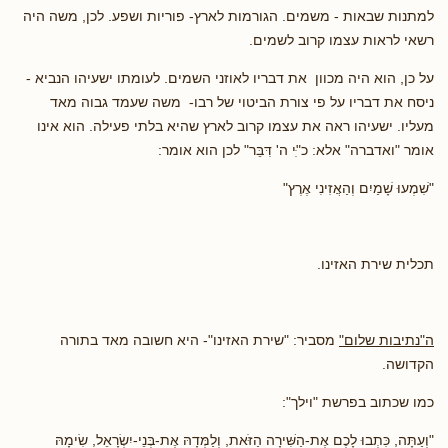
למתנות שבאות - משמים. הגורמות לארץ- פוריות ושפע. לכן, משה היה
רשאי לראות עצמו קרוב לשמים.
על כן, הוא היה מכוון את דבריו לאוזני השמים. לעומתו ישעיהו הנביא -
ניסח את דבריו על פי צורת הביטוי של רבו- משה שעמד גבוה מאד
מעליו. ישעיהו ראה את עצמו קרוב לארץ שהיא בלתי פעילה. הוא אינו
אומר "ואדברה" אלא: כ"ִּי ה' דִּבֵּר" לכן הוא אומר:
"שִׁמְעוּ שָׁמַיִם וְהַאֲזִינִי אֶרֶץ"
תכלית שירת האזינו.
ה"נתיבות שלום"
מסביר: "שירת האזינו"- היא חשובה מאד בתורה
הקדושה.
כמו שכתוב בפרשת "וילך":
"וְעַתָּה, כִּתְבוּ לָכֶם אֶת-הַשִּׁירָה הַזֹּאת, וְלַמְּדָהּ אֶת-בְּנֵי-יִשְׂרָאֵל, שִׂימָהּ