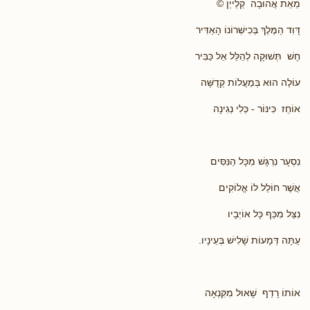
מֵאֵת אֲהוּבָה קְלַייְן ©
דָּוִד הַמֶּלֶךְ בְּכִישְׁרוֹנוֹ הָאַדִּיר
חָשׁ תְּשׁוּקָה לְהַלֵּל אֵל כַּבִּיר
עוֹלֶה הוּא בְּמַעֲלוֹת קְדֻשָּׁה
אוֹחֵז כִּינּוֹר - כְּלִי נְגִינָה
נִסְעָר נִרְגָּשׁ מִכָּל הַנִּסִּים
אֲשֶׁר חוֹלֵל לוֹ אֱלוֹקִים
נִצַּל מִכַּף כָּל אוֹיְבָיו
עַתָּה דְּמָעוֹת שָׁלִישׁ בְּעֵינָיו.
אוֹתוֹ רָדַף שָׁאוּל מִקִּנְאָה