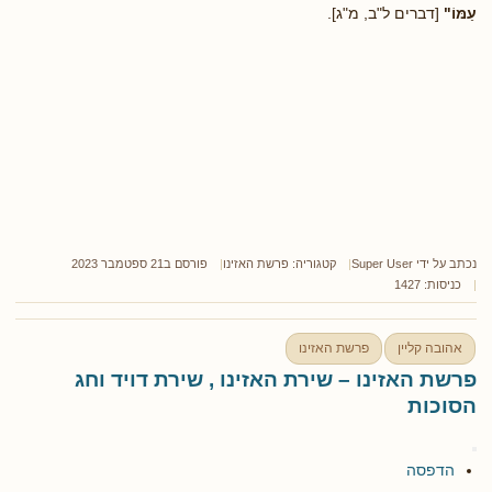
עַמּוֹ"
[דברים ל"ב, מ"ג].
נכתב על ידי
Super User
קטגוריה:
פרשת האזינו
פורסם ב21 ספטמבר 2023
כניסות: 1427
אהובה קליין
פרשת האזינו
פרשת האזינו – שירת האזינו , שירת דויד וחג
הסוכות
הדפסה