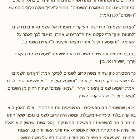
המתרחשים והם במסגרת "השמים" .מחוץ ל"ארץ" ואלה כלולים במושג
"השמים" לכן נאמר:
"הַאֲזִינוּ הַשָּׁמַיִם" הדרישה העיקרית מופנית אל השמים- והם נדרשים
"להטות אוזן" כדי לקלוט את הדברים שיאמרו, בניגוד לכך נאמר על
האדמה: "וְתִשְׁמַע הָאָרֶץ" וזוהי תוצאה עקיפה ל"הַאֲזִינוּ הַשָּׁמַיִם",
בספרי
משווים את שירת משה לנבואת ישעיהו: "שִׁמְעוּ שָׁמַיִם וְהַאֲזִינִי
אֶרֶץ" [ישעיהו א', ב']
כך הסבירו: כיון שהיה משה קרוב לשמים לפיכך אמר: "הַאֲזִינוּ הַשָּׁמַיִם"
ולפי שהיה רחוק מן הארץ, אמר: "וְתִשְׁמַע הָאָרֶץ..."בא ישעיהו וסמך לדבר
ואמר: "שִׁמְעוּ שָׁמַיִם וְהַאֲזִינִי אֶרֶץ". "שִׁמְעוּ שָׁמַיִם" שהיה רחוק מן השמים.
"וְהַאֲזִינִי אֶרֶץ"- שהיה קרוב לארץ.
מכאן שהשמים הם הפעילים- המעניקים את המתנות- ואילו הארץ היא
בעיקרה בלתי פעילה-המקבלת. ומשה היה קרוב לשמים מפני ששליחותו
הייתה דומה להשפעתם הפעילה והמעניקה - [טל, גשם, שמש].הוא נשלח
אל שדה -ההתפתחות של האנושות- את זרעי האור והחום, האמת
והחיים. השפעותיו הצפויות מלימודיו והבטחותיו של משה נמשלו