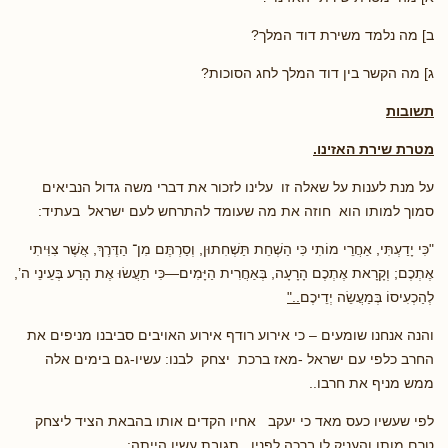
ב] מה נלמד משירת דוד המלך?
ג] מה הקשר בין דוד המלך לחג הסוכות?
תשובות
מטרת שירת האזינו.
על מנת לענות על שאלה זו עלינו לזכור את דברי משה גדול הנביאים
סמוך למותו הוא חוזה את מה שעומד להתרחש לעם ישראל בעתיד:
"כִּי יָדַעְתִּי, אַחֲרֵי מוֹתִי כִּי הַשְׁחֵת תַּשְׁחִתוּן, וְסַרְתֶּם מִן־ הַדֶּרֶךְ, אֲשֶׁר צִוִּיתִי
אֶתְכֶם; וְקָרָאת אֶתְכֶם הָרָעָה, בְּאַחֲרִית הַיָּמִים—כִּי תַעֲשׂוּ אֶת הָרַע בְּעֵינֵי ה’,
לְהַכְעִיסוֹ בְּמַעֲשֵׂה יְדֵיכֶם
.."
והנה אנחנו שומעים – כי אירוע רודף אירוע האויבים סביבנו מניפים את
החרב כלפי עם ישראל -מאז ברכת יצחק לבנו: עשיו-גם בימים אלה
ממש מניף את חרבו..
לפי שעשיו כעס מאד כי יעקב אחיו הקדים אותו בהבאת הציד ליצחק
טרם מותו והעניק לו ברכה לפניו , תגובת עשיו הייתה: