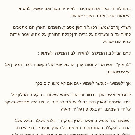
בתחילה ה' יעצור את השמים – לא יהיה מטר ואם ימשיכו לחטוא
האומות יגרשו אותם מארץ ישראל.
רש"ר- [הרב שמשון רפאל הירש] מסביר
: השמים והארץ הם מתמנים
להיות עדים וכערבים על ברית ה' [קבלת התורה]ועל מה שיאמר אודות
עתיד עם ישראל.
קיים הבדל בין המילה: "להאזין" לבין המילה "לשמוע":
"להאזין"- הפירוש - להטות אוזן. יש כאן עניין של הקשבה מצד המאזין אל
האיש שמדבר.
אך "לשמוע" - אפשר לשמוע - גם אם לא מעוניינים בכך.
לדוגמא: איש הולך ברחוב ופתאום שומע צעקות - בוקעות מחלון של
בית. השמים והארץ נדרשים לייצג את ברית ה' הייצוג הזה מתבצע בעיקר
על ידי השמים. ורק בעקיפין על ידי הארץ.
השמים הם הפעילים ואילו הארץ בעיקרה - בלתי פעילה. בגלל שכל
הברכה והקללה בהתפתחות הפיזית של הארץ, ובענייניי בני האדם-
התלויים בהתפתחות זו, מתרחשות כתוצאה מהשינויים בחלל העולם