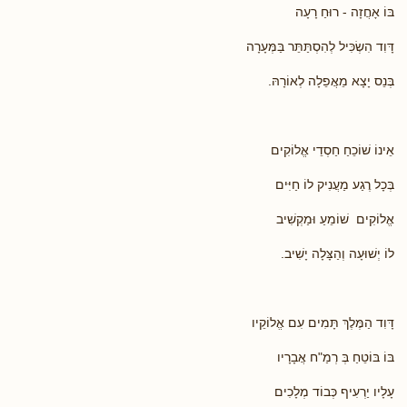
בּוֹ אָחֲזָה - רוּחַ רָעָה
דָּוִד הִשְׂכִּיל לְהִסְתַּתֵּר בַּמְּעָרָה
בְּנֵס יָצָא מֵאֲפֵלָה לְאוֹרָהּ.
אֵינוֹ שׁוֹכֵחַ חַסְדֵי אֱלוֹקִים
בְּכָל רֶגַע מַעֲנִיק לוֹ חַיִּים
אֱלוֹקִים שׁוֹמֵעַ וּמַקְשִׁיב
לוֹ יְשׁוּעָה וְהַצָּלָה יָשִׁיב.
דָּוִד הַמֶּלֶךְ תָּמִים עִם אֱלוֹקֵיו
בּוֹ בּוֹטֵחַ בְּ רְמַ"ח אֲבָרָיו
עָלָיו יַרְעִיף כְּבוֹד מְלָכִים