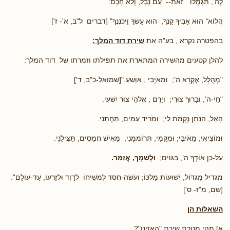
לְה’, תִּגְמְלוּ ־ זֹאת-- עַם נָבָל, וְלֹא חָכָם:
הֲלוֹא־ הוּא אָבִיךָ קָּנֶךָ, הוּא עָשְׂךָ וַיְכֹנְנֶךָ" [דברים ל"ב, א'- ז']
בהפטרה נקרא , בע"ה את
שירת דוד המלך:
להלן קטעים מהשירה המתארת את תפילתו וזמרתו של דוד המלך:
"מְהֻלָּל, אֶקְרָא ה’; וּמֵאֹיְבַי , אִוָּשֵׁעַ."[שמואל-כ"ב, ד']
"חַי-ה’, וּבָרוּךְ צוּרִי; וְיָרֻם , אֱלֹהֵי צוּר יִשְׁעִי.
הָאֵל, הַנֹּתֵן נְקָמֹת לִי; וּמֹרִיד עַמִּים, תַּחְתֵּנִי.
וּמוֹצִיאִי, מֵאֹיְבָי; וּמִקָּמַי, תְּרוֹמְמֵנִי, מֵאִישׁ חֲמָסִים, תַּצִּילֵנִי.
עַל-כֵּן אוֹדְךָ ה’, בַּגּוֹיִם;
וּלְשִׁמְךָ, אֲזַמֵּר.
מגדיל מִגְדּוֹל, יְשׁוּעוֹת מַלְכּוֹ; וְעֹשֶׂה-חֶסֶד לִמְשִׁיחוֹ לְדָוִד וּלְזַרְעוֹ, עַד-עוֹלָם".
[שם, מ"ז- ס']
השאלות הן
א] מהי מטרת שירת "האזינו"?