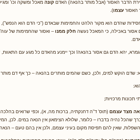
ירת הדבר האסור (אבל מותר בהנאה) האדם
קונה
מאכל ומשקה וכו' ומגיע
 האסור
עצמו
).
סידות שהדם הוא מקור הלהט והחמימות שבאדם ("כי הדם הוא הנפש"), ו
ם אסור באכילה, כי המאכל נעשה
חלק ממנו
– ואסור שהחמימות של עוה"
דם.
מרא, יהא הדם גם אסור בהנאה! וכך יימנע מהאדם כל מגע עם התאוות, של
א: שדם הוקש למים, ולכן, כשם שהמים מותרים בהנאה – כך אף דם מותר 
וא:
 תכונות מרכזיות;
אה
מצד עצמם
(תוס' ד"ה דחנקתיה, ברכות מה, א), וכפי שרואים בהלכה
רך שהכל נהיה בדברו – כלומר, שלולא הצימאון אין הנאה במים. לכן, המ
השפלות, שאין להם תפיסת מקום בעיני עצמם, ולכן אין בהם טעם – הנאה ו