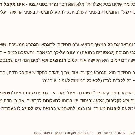
כל מה שאינו בטל אצלו ית', אלא הוא דבר נפרד בפני עצמו -
אינו מקבל ח
 כדי שע"י החמימות בעניני העולם יוכל להגיע לחמימות בעניני קדושה - עלי
ך ומבאר את
כל
המשך הסוגיא ע"פ חסידות. לדוגמא: הגמרא ממשיכה ושוא
י המזבח (שאסורים בהנאה)"? עונה על-כך רבי אבהו "תשפכנו כמים – רוב
ה דם למים היא הקישה אותו למים
הנפוצים
ולא למים הנדירים שמנסכי
פ חסידות הוא: הגמרא מקשה, אולי צריך האדם להקדיש את כל ה'דם', הח
 רק לקב"ה לבדו (ללא כל חמימות לענייני עוה"ז)?
י אבהו: הפסוק אומר "תשפכנו כמים", מכך אנו למדים שסתם מים 'נ
שפכי
 ולא לקליפות, אלא שהיהודי יש בכוחו להעלותם לקדושה, אם-כן הדם מ
יכול גם
ליהנות
מעוה"ז ובו בזמן להשתמש בהנאה שלו
לסייע
לו בעבודת ה
Sup
קטגוריה:
פרשת ראה
פורסם ב28 אוקטובר 2020
כניסות: 1616