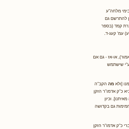
בימי מלחה"ע
ן להתרשם גם
ברת קמד (בספר
ר), או-אז - גם אם
 ע"י שישתמש
נו [ולא
מה
הקב"ה
א כ"ק אדמו"ר הזקן
יתנו]. וכיון
 חמימות גם בקדושה
י כ"ק אדמו"ר הזקן