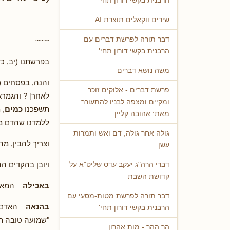
הרבנית בקשי דורון תחי'
שירים ווקאלים תוצרת AI
דבר תורה לפרשת דברים עם
~~~
הרבנית בקשי דורון תחי'
בפרשתנו (יב, כד
משה נושא דברים
והנה, בפסחים (
פרשת דברים - אלוקים זוכר
לאחר] ? והגמרא
ומקיים ומצפה לבניו להתעורר.
תשפכנו
כמים
, 
מאת: אהובה קליין
ללמדנו שהדם מ
גולה אחר גולה, דם ואש ותמרות
וצריך להבין, מ
עשן
ויובן בהקדים ה
דברי הרה"ג יעקב עדס שליט"א על
קדושת השבת
באכילה
– המאכ
דבר תורה לפרשת מטות-מסעי עם
בהנאה
– האדם 
הרבנית בקשי דורון תחי'
"שמועה טובה תד
הר ההר - מות אהרון