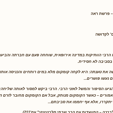
– פרשת ראה
' לקדושה
הרבי הוותיקות במדינה אירופאית, שוחחה פעם עם חברתה והביע
בסביבה לא חסידית.
 את טענתה: היא לקחה קומקום מלא במים רותחים והכניסה אותו ל
 נעשו פושרים...
גיעו הסיפור והמשל לאזני הרבי. הרבי ביקש למסור לאותה שליחה:
מורים – כאשר הקומקום מנותק, אבל אם הקומקום מחובר לזרם הח
תקררו, אלא אף יחממו את סביבתם...
ברכה – התוועדות עם הרב שבתי סלבטיצקי" עמ'211)