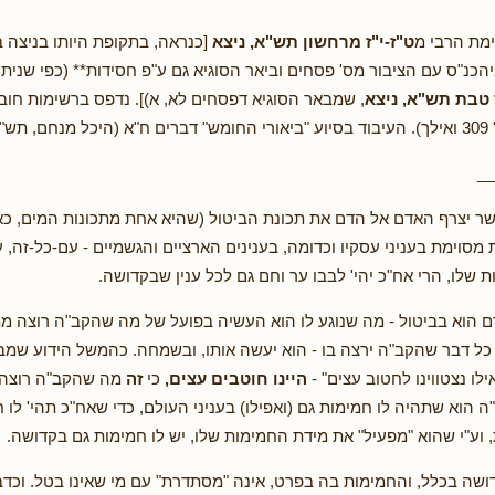
מת הרבי מ
ט"ז-י"ז מרחשון תש"א, ניצא
[כנראה, בתקופת היותו בניצה 
הכנ"ס עם הציבור מס' פסחים וביאר הסוגיא גם ע"פ חסידות** (כפי שנית
 טבת תש"א, ניצא
, שמבאר הסוגיא דפסחים לא, א)]. נדפס ברשימות חו
עג-ד.
__
שר יצרף האדם אל הדם את תכונת הביטול (שהיא אחת מתכונות המים, כאמו
 מסוימת בעניני עסקיו וכדומה, בענינים הארציים והגשמיים - עם-כל-זה,
 שלו, הרי אח"כ יהי' לבבו ער וחם גם לכל ענין שבקדושה.
 הוא בביטול - מה שנוגע לו הוא העשיה בפועל של מה שהקב"ה רוצה ממ
 כל דבר שהקב"ה ירצה בו - הוא יעשה אותו, ובשמחה. כהמשל הידוע שמבי
ילו נצטווינו לחטוב עצים" -
היינו חוטבים עצים,
כי
זה
מה שהקב"ה רוצה מא
ה הוא שתהיה לו חמימות גם (ואפילו) בעניני העולם, כדי שאח"כ תהי' לו
, וע"י שהוא "מפעיל" את מידת החמימות שלו, יש לו חמימות גם בקדושה.
ושה בכלל, והחמימות בה בפרט, אינה "מסתדרת" עם מי שאינו בטל. וכדבר