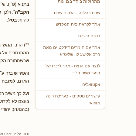
מתחזקות ביחד בצניעות
בתניא (פ"ו), ש"
הקב"ה
". ולכן,
שבת כהלכה - הלכות שבת
להיות
בטל
.
אתר לקראת בית המקדש
ברכת השבת
**) הרבי ממשי
אתר עם חומרים דידקטיים מאת
המתנסכים על גב
הרב אלישע לוי שליט"א
שכשהתורה מקיש
לנצח עם הנצח - אתר לזכרו של
והפירוש בזה ע"
הנער משה הי"ד
האדם,
למזבח
–
אקטואליה
ועל כך משיב רב
קישורים נוספים - בעריכת רינה
בעצם לא לקדושה
אזולאי
(בהנאה); יהודי 
נכתב על ידי
er User