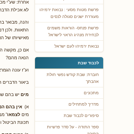
אחרת: שע"י מכ
לא אכילת הדבר
פרשת מטות מסעי : נבואת ירמיהו
מעוררת ישנים סגולה לנסים
והנה, מבואר בח
פרשת פנחס- הוראות משמים
התאוות. ולכן ד
לבחירת מנהיג הראוי לישראל
מאישיותו של הא
נבואת ירמיהו לעם ישראל
אם כן, מקשה הג
הנאה מהם?
לכבוד שבת
וע"ז עונה הגמר
חוברת: שבת קודש נפשי חולת
אהבתך
ביאור הדברים ה
מתכונים
מים
יש בהם שתי
מדריך למתחילים
א)
אין בהם הנ
מים
לצמאו
" מב
סיפורים לכבוד שבת
תכונת הביטול ו
ספר התודה - על סדר פרשיות
התורה