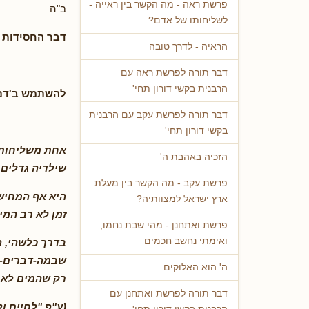
פרשת ראה - מה הקשר בין ראייה -
ב"ה
לשליחותו של אדם?
דבר החסידות 
הראיה - לדרך טובה
דבר תורה לפרשת ראה עם
הרבנית בקשי דורון תחי'
להשתמש ב'דם
דבר תורה לפרשת עקב עם הרבנית
בקשי דורון תחי'
אחת משליחות 
הזכיה באהבת ה'
שילדיה גדלים 
פרשת עקב - מה הקשר בין מעלת
היא אף המחישה
ארץ ישראל למצוותיה?
זמן לא רב המים
פרשת ואתחנן - מהי שבת נחמו,
ואימתי נחשב חכמים
בדרך כלשהי, ה
שבמה-דברים-א
ה' הוא האלוקים
רק שהמים לא י
דבר תורה לפרשת ואתחנן עם
(ע"פ "לחיים ול