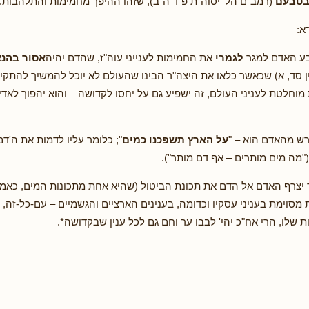
בטבעם
(רמב"ם הל' יסוה"ת פ"ד ה"ב), שזהו ההיפך מחמימות והתלהבות.
א:
בע האדם למגר
לגמרי
את החמימות לענייני עוה"ז, שהדם יהיה
אסור בהנ
 סד, א) שכאשר כלאו את היצה"ר הבינו שהעולם לא יוכל להמשיך להתקיי
 מוחלטת לעניני העולם, זה ישפיע גם על יחסו לקדושה – והוא יהפוך לאד
ש מהאדם הוא – "
על הארץ תשפכנו כמים
"; כלומר עליו לדמות את ה'דם'
"מה מים מותרים – אף דם מותר").
יצרף האדם אל הדם את תכונת הביטול (שהיא אחת מתכונות המים, כאמור)
 מסוימת בעניני עסקיו וכדומה, בענינים הארציים והגשמיים – עם-כל-זה,
 שלו, הרי אח"כ יהי' לבבו ער וחם גם לכל ענין שבקדושה*.