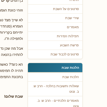
ב) המים
קרים 
סרטונים על השבת
וזוהי כוונת הגמר
שירי שבת
לא שייך מצד ט
הגמרא (סנהדרין
מאמרים
יתייחס בקרירות
תפילות וזמירות
ולתפילה ח"ו.
פרשת השבוע
אבל מה שכן נדר
להתירו בהנאה (
סרטונים לכבוד שבת
הא כיצד? כאשר 
הלכות שבת
תהיה לו חמימות
בתכונת החמימות
הלכות שבת
שאלות ותשובות בהלכה - הרב ש.
ב. גנוט
שבת שלום!
מאמרים הלכתיים - הרב ש. ב.
גנוט