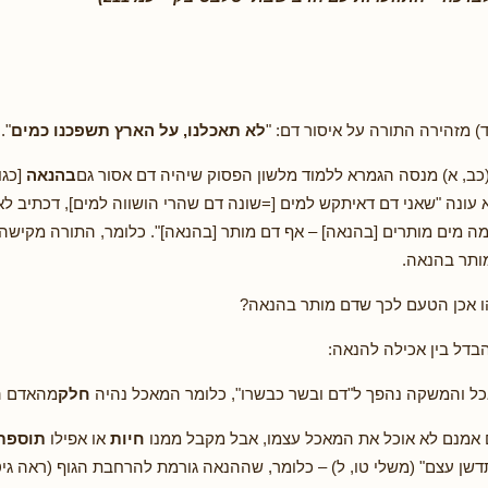
) מזהירה התורה על איסור דם: "
לא תאכלנו, על הארץ תשפכנו כמים
".
כב, א) מנסה הגמרא ללמוד מלשון הפסוק שיהיה דם אסור גם
בהנאה
[כגו
 עונה "שאני דם דאיתקש למים [=שונה דם שהרי הושווה למים], דכתיב ל
מה מים מותרים [בהנאה] – אף דם מותר [בהנאה]". כלומר, התורה מקישה 
ותר בהנאה.
הו אכן הטעם לכך שדם מותר בהנאה?
הבדל בין אכילה להנאה:
ל והמשקה נהפך ל"דם ובשר כבשרו", כלומר המאכל נהיה
חלק
מהאדם ה
אמנם לא אוכל את המאכל עצמו, אבל מקבל ממנו
חיות
או אפילו
תוספת
שן עצם" (משלי טו, ל) – כלומר, שההנאה גורמת להרחבת הגוף (ראה גיטין 