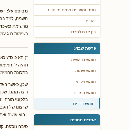
חגים ומועדים וימים מיוחדים
מבוסס על:
רשי
השניה, למד בבי
יהדות
מרשימת
כא-כד
בין אדם לחברו
רשימות ח"ג עמ' 309 ואילך). העיבוד בסיוע "ביאורי החומש" דברים ח"א (היכל מנחם, תש"ע) עמ' ק
____________
פרשת שבוע
*) הא כיצד? כא
חומש בראשית
תהיה לו חמימות
חומש שמות
בתכונת החמימות
חומש ויקרא
שכן, כאשר האדם
רוצה ממנו, שכן
חומש במדבר
בלקוטי תורה, "א
חומש דברים
שרצונו של הקב"
- הוא עושה זאת
אתרים נוספים
סיבה נוספת: קד