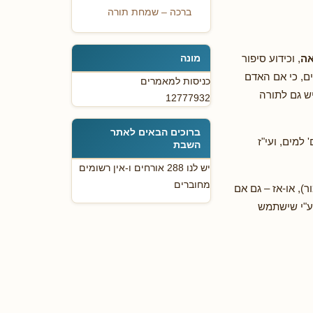
ברכה – שמחת תורה
אה
, וכידוע סיפור
מונה
ם, כי אם האדם
כניסות למאמרים
יש גם לתורה
12777932
ברוכים הבאים לאתר
 למים, ועי"ז
השבת
יש לנו 288 אורחים ו-אין רשומים
מחוברים
, או-אז – גם אם
 ע"י שישתמש