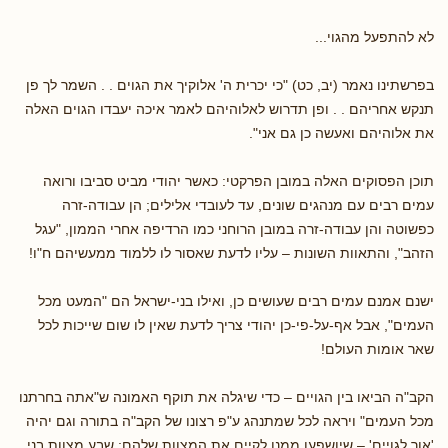
לא להתפעל מהגוי...
בפרשתינו נאמר (יב, כט) "כי יכרית ה' אלוקיך את הגוים . . השמר לך פן
תנקש אחריהם . . ופן תדרוש לאלוהיהם לאמר איכה יעבדו הגוים האלה
את אלוהיהם ואעשה כן גם אני".
תוכן הפסוקים האלה במובן הפרקטי: כאשר יהודי מביט סביבו ורואה
עמים רבים עם מנהגים שונים, עד לעובדי אלילים; הן עבודה-זרה
כפשוטה והן עבודה-זרה במובן הרוחני כמו הרדיפה אחרי הממון, "עגל
הזהב", והתאוות השונות – עליו לדעת שאסור לו ללמוד ממעשיהם ח"ו!
ישנם אמנם עמים רבים שעושים כן, ואילו בני-ישראל הם "המעט מכל
העמים", אבל אף-על-פי-כן יהודי צריך לדעת שאין לו שום שייכות לכל
שאר אומות העולם!
הקב"ה הביאו בין הגויים – כדי שיגלה את תוקף האמונה ש"אתה בחרתנו
מכל העמים" ויראה לכל שמתנהג ע"פ רצונו של הקב"ה בתורה וגם יהיה
'אור לגויים' – שיושפעו ממנו לקיים את המצוות שלהם; שבע מצוות בני