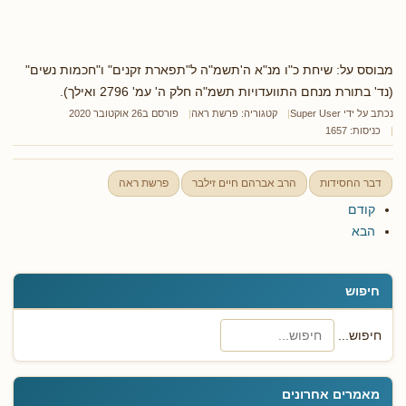
מבוסס על: שיחת כ"ו מנ"א ה'תשמ"ה ל"תפארת זקנים" ו"חכמות נשים"
(נד' בתורת מנחם התוועדויות תשמ"ה חלק ה' עמ' 2796 ואילך).
נכתב על ידי
Super User
קטגוריה:
פרשת ראה
פורסם ב26 אוקטובר 2020
כניסות: 1657
דבר החסידות
הרב אברהם חיים זילבר
פרשת ראה
קודם
הבא
חיפוש
חיפוש...
מאמרים אחרונים