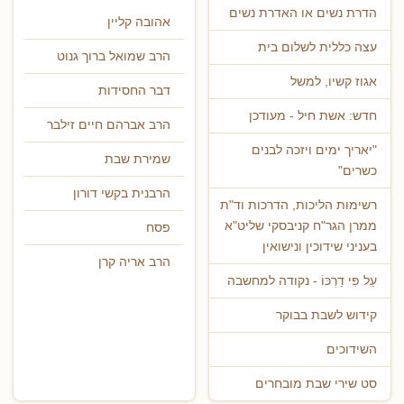
הדרת נשים או האדרת נשים
אהובה קליין
עצה כללית לשלום בית
הרב שמואל ברוך גנוט
אגוז קשיו, למשל
דבר החסידות
חדש: אשת חיל - מעודכן
הרב אברהם חיים זילבר
"יאריך ימים ויזכה לבנים
שמירת שבת
כשרים"
הרבנית בקשי דורון
רשימות הליכות, הדרכות וד"ת
ממרן הגר"ח קניבסקי שליט"א
פסח
בעניני שידוכין ונישואין
הרב אריה קרן
עַל פִּי דַרְכּוֹ - נקודה למחשבה
קידוש לשבת בבוקר
השידוכים
סט שירי שבת מובחרים