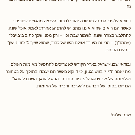
נח.
ודווקא על-ידי הנהגה כזו זוכה יהודי לכבוד והערצה מהגויים שסביבו:
כאשר הם רואים שהוא איננו מתבייש להתנהג אחרת; לאכול אוכל שונה,
להתלבש בצורה שונה, לשמור שבת וכו' – ורק מפני שכך כתוב ב"בייבל"
(=התנ"ך) – הרי זה מעורר אצלם רגש של כבוד, שהוא שייך ל"צ'וזן ניישן"
– העם הנבחר.
ובודאי שבני-ישראל בארץ הקודש לא צריכים להתפעל מאומות העולם;
מה יאמר ה"גוי" בוושינגטון, כי דווקא כאשר הם יעמדו בתוקף על בטחונה
ושלמותה של א"י וינהגו ע"פ ציווי התורה "הבא להורגך השכם להורגו" –
הם יזכו בסופו של דבר גם להערכה והכרה של האומות.
שבת שלום!