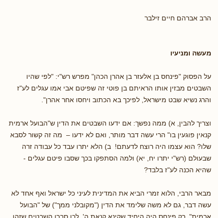
הרב אברהם חיים זילבר
מעשה ומניעיו
על הפסוק "פינחס בן אלעזר בן אהרן הכהן" מפרש רש"י: "לפי שהיו
השבטים מבזין אותו הראיתם בן פוטי זה שפיטם אבי אמו עגלים לע"ז
והרג נשיא שבט מישראל, לפיכך בא הכתוב ויחסו אחר אהרן".
וצריך להבין, א) ממה נפשך: אם ידעו השבטים את הדין ש"הבועל ארמית
קנאין פוגעין בו" הרי עשה דבר מותר, ואם לא ידעו – מה זה קשור לסבא
שלו? הוא עצמו היה רוצח לדעתם! ב) הלא יתרו עבד כל עבודה זרה
שבעולם (רש"י יתרו יח, יא) ולמה הסתפקו בכך שסבו פיטם עגלים -
שהיא הכנה לע"ז בלבד?
מבאר הרבי, הלוא זמרי הביא את המדינית לעיני כל ישראל ואף אחד לא
עשה דבר, גם לא משה שלימד את הדין ("מקובלני ממך") של "הבועל
ארמית", רק פינחס היה היחיד שקינא קנאת ה', לכן סברו השבטים שזהו