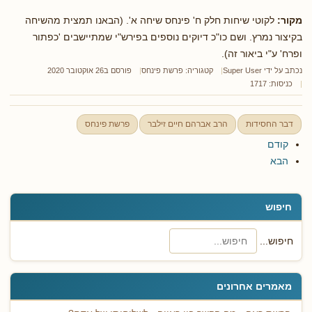
מקור:
לקוטי שיחות חלק ח' פינחס שיחה א'. (הבאנו תמצית מהשיחה
בקיצור נמרץ. ושם כו"כ דיוקים נוספים בפירש"י שמתיישבים 'כפתור
ופרח' ע"י ביאור זה).
נכתב על ידי
Super User
קטגוריה:
פרשת פינחס
פורסם ב26 אוקטובר 2020
כניסות: 1717
דבר החסידות
הרב אברהם חיים זילבר
פרשת פינחס
קודם
הבא
חיפוש
חיפוש...
מאמרים אחרונים