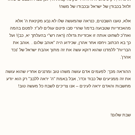
זלזול בכבודן של ישראל ובכבודו של משה!
אלא, טענו השבטים, כנראה שהמעשה שלו לא נבע מקינאת ה' אלא
מהאכזריות שטבועה בדמו! שהרי סבו פיטם עגלים לע"ז: לפטם בהמה
ואח"כ לשחוט אותה זו אכזריות גדולה (ראה רש"י בהעלתך יא, כב)! ועל
כך בא הכתוב ויחסו אחר אהרן, שכידוע היה "אוהב שלום . .אוהב את
הבריות" ללמדנו שהוא דוקא עשה את זה מתוך אהבת ישראל של 'נכד
אהרן'.
ההוראה מכך: לפעמים אדם עושה משהו טוב ומרננים אחריו שהוא עושה
את זה ממניעים של כבוד וכדו', אבל באמת "ה' יראה ללבב" רק הוא יודע
מחשבות והאדם יראה לעינים – אנו צריכים לשבח כל מעשה טוב!
שבת שלום!