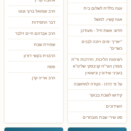
אהובה קליין
עצה כללית לשלום בית
הרב שמואל ברוך גנוט
אגוז קשיו, למשל
דבר החסידות
חדש: אשת חיל - מעודכן
הרב אברהם חיים זילבר
"יאריך ימים ויזכה לבנים
שמירת שבת
כשרים"
הרבנית בקשי דורון
רשימות הליכות, הדרכות וד"ת
ממרן הגר"ח קניבסקי שליט"א
פסח
בעניני שידוכין ונישואין
הרב אריה קרן
עַל פִּי דַרְכּוֹ - נקודה למחשבה
קידוש לשבת בבוקר
השידוכים
סט שירי שבת מובחרים