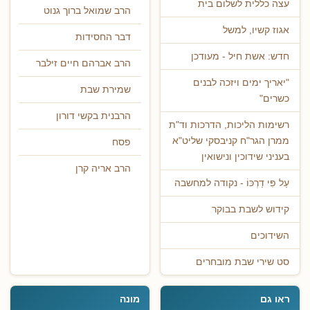
עצה כללית לשלום בית
הרב שמואל ברוך גנוט
אגוז קשיו, למשל
דבר החסידות
חדש: אשת חיל - מעודכן
הרב אברהם חיים זילבר
"יאריך ימים ויזכה לבנים
שמירת שבת
כשרים"
הרבנית בקשי דורון
רשימות הליכות, הדרכות וד"ת
ממרן הגר"ח קניבסקי שליט"א
פסח
בעניני שידוכין ונישואין
הרב אריה קרן
עַל פִּי דַרְכּוֹ - נקודה למחשבה
קידוש לשבת בבוקר
השידוכים
סט שירי שבת מובחרים
ראו גם
מונה