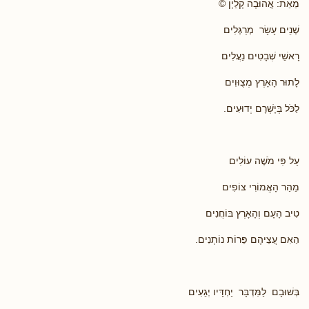
מֵאֵת: אֲהוּבָה קְלַיְן ©
שְׁנֵים עָשָׂר מְרַגְּלִים
רָאשֵׁי שְׁבָטִים נַעֲלִים
לָתוּר הָאָרֶץ מְצֻוּוִים
לַכֹּל בְּיָשְׁרָם יְדוּעִים.
עַל פִּי מֹשֶׁה עוֹלִים
מֵהַר הָאֱמוֹרִי צוֹפִים
טִיב הָעָם וְהָאָרֶץ בּוֹחֲנִים
הַאִם עֲצֵיהֶם פֵּרוֹת נוֹתְנִים.
בְּשׁוּבָם לַמִּדְבָּר יַחְדָּיו יְגֵעִים