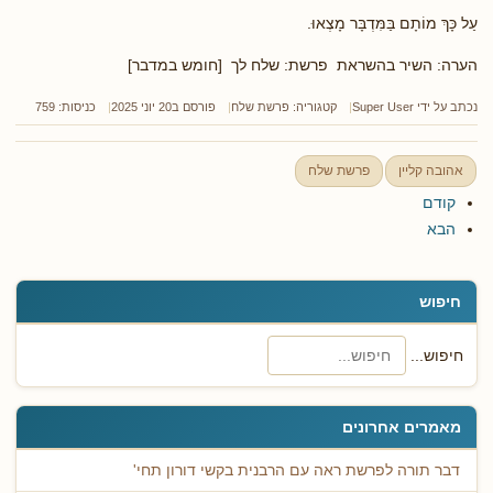
עַל כָּךְ מוֹתָם בַּמִּדְבָּר מָצְאוּ.
הערה: השיר בהשראת פרשת: שלח לך [חומש במדבר]
נכתב על ידי
Super User
קטגוריה:
פרשת שלח
פורסם ב20 יוני 2025
כניסות: 759
אהובה קליין
פרשת שלח
קודם
הבא
חיפוש
חיפוש...
מאמרים אחרונים
דבר תורה לפרשת ראה עם הרבנית בקשי דורון תחי'