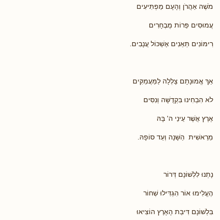
מֹשֶׁה אַהֲרֹן וְהָעָם מַפְתִּיעִים
עֲמוּסִים פֵּרוֹת מֻבְחָרִים
רִימּוֹנִים תְּאֵנִים אֶשְׁכּוֹל עֲנָבִים.
אַךְ אֱמוּנָתָם צָלְלָה לַמַּעֲמַקִּים
לֹא הִבְחִינוּ בִּקְדֻשָּׁה וְנִסִּים
אֶרֶץ אֲשֶׁר עֵינֵי ה' בָּהּ
מֵרֵאשִׁית הַשָּׁנָה וְעַד סוֹפָהּ.
נָתְנוּ לִלְשׁוֹנָם דְּרוֹר
הֶעֱלִימוּ אוֹר הִגְדִּילוּ שְׁחוֹר
בִּלְשׁוֹנָם דִּיבַּת הָאָרֶץ הוֹצִיאוּ