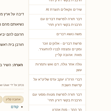
הרבנית בקשי דורון תחי'
שירים ווקאלים תוצרת AI
דיבה על ארץ מ
דבר תורה לפרשת דברים עם
נשיאותם מהם נ
הרבנית בקשי דורון תחי'
חרונם להם יביא
משה נושא דברים
פרשת דברים - אלוקים זוכר
חורבן בית ראשון
ומקיים ומצפה לבניו להתעורר.
מאת: אהובה קליין
גולה אחר גולה, דם ואש ותמרות
הערה:
השיר בה
עשן
דברי הרה"ג יעקב עדס שליט"א על
קדושת השבת
נכתב על ידי
er User
דבר תורה לפרשת מטות-מסעי עם
אהובה קליין
הרבנית בקשי דורון תחי'
קודם
הר ההר - מות אהרון