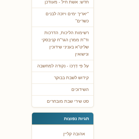
חדש: אשת חיל - מעודכן
"יאריך ימים ויזכה לבנים
כשרים"
רשימות הליכות, הדרכות
וד"ת ממרן הגר"ח קניבסקי
שליט"א בעניני שידוכין
ונישואין
עַל פִּי דַרְכּוֹ - נקודה למחשבה
קידוש לשבת בבוקר
השידוכים
סט שירי שבת מובחרים
תגיות נפוצות
אהובה קליין