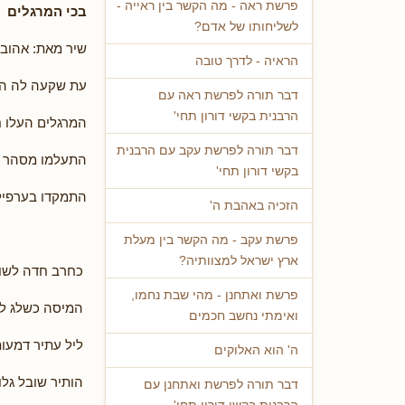
פרשת ראה - מה הקשר בין ראייה -
בכי המרגלים
לשליחותו של אדם?
שיר מאת: אהובה
הראיה - לדרך טובה
עת שקעה לה ה
דבר תורה לפרשת ראה עם
הרבנית בקשי דורון תחי'
המרגלים העלו 
דבר תורה לפרשת עקב עם הרבנית
התעלמו מסהר ו
בקשי דורון תחי'
התמקדו בערפילי
הזכיה באהבת ה'
פרשת עקב - מה הקשר בין מעלת
ארץ ישראל למצוותיה?
כחרב חדה לשו
פרשת ואתחנן - מהי שבת נחמו,
המיסה כשלג ל
ואימתי נחשב חכמים
ליל עתיר דמעו
ה' הוא האלוקים
הותיר שובל גלוי
דבר תורה לפרשת ואתחנן עם