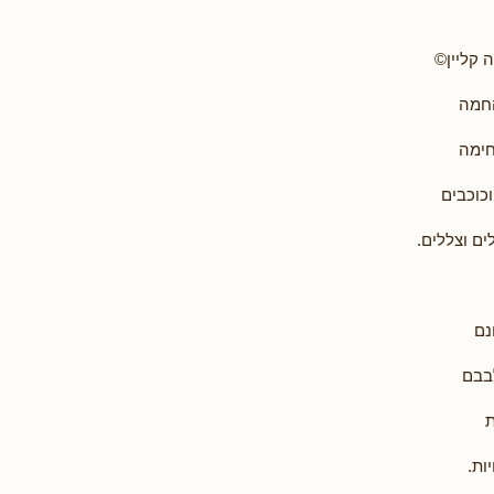
 קליין©
חמה
חימה
כוכבים
ם וצללים.
נם
בבם
ת
ות.