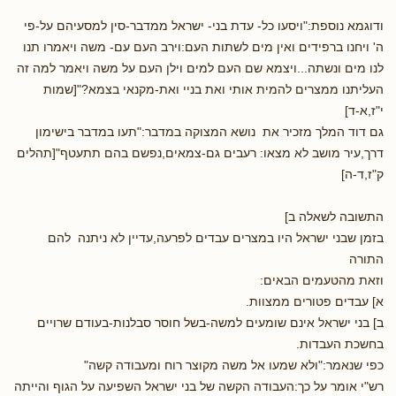
ודוגמא נוספת:"ויסעו כל- עדת בני- ישראל ממדבר-סין למסעיהם על-פי
ה' ויחנו ברפידים ואין מים לשתות העם:וירב העם עם- משה ויאמרו תנו
לנו מים ונשתה...ויצמא שם העם למים וילן העם על משה ויאמר למה זה
העליתנו ממצרים להמית אותי ואת בניי ואת-מקנאי בצמא?"[שמות
י"ז,א-ד]
גם דוד המלך מזכיר את נושא המצוקה במדבר:"תעו במדבר בישימון
דרך,עיר מושב לא מצאו: רעבים גם-צמאים,נפשם בהם תתעטף"[תהלים
ק"ז,ד-ה]
התשובה לשאלה ב]
בזמן שבני ישראל היו במצרים עבדים לפרעה,עדיין לא ניתנה להם
התורה
וזאת מהטעמים הבאים:
א] עבדים פטורים ממצוות.
ב] בני ישראל אינם שומעים למשה-בשל חוסר סבלנות-בעודם שרויים
בחשכת העבדות.
כפי שנאמר:"ולא שמעו אל משה מקוצר רוח ומעבודה קשה"
רש"י אומר על כך:העבודה הקשה של בני ישראל השפיעה על הגוף והייתה