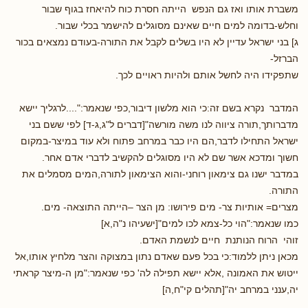
משברת אותו ואז גם הנפש הייתה חסרת כוח להיאחז בגוף שבור
וחלש-בדומה למים חיים שאינם מסוגלים להישמר בכלי שבור.
ג] בני ישראל עדיין לא היו בשלים לקבל את התורה-בעודם נמצאים בכור
הברזל-
שתפקידו היה לחשל אותם ולהיות ראויים לכך.
המדבר נקרא בשם זה:כי הוא מלשון דיבור,כפי שנאמר:"....לרגליך יישא
מדברותך,תורה ציווה לנו משה מורשה"[דברים ל"ג,ג-ד] לפי ששם בני
ישראל התחילו לדבר,הם היו כבר במרחב פתוח ולא עוד במיצר-במקום
חשוך ומדכא אשר שם לא היו מסוגלים להקשיב לדברי אדם אחר.
במדבר ישנו גם צימאון רוחני-והוא הצימאון לתורה,המים מסמלים את
התורה.
מצרים= אותיות צר- מים פירושו: מן הצר –הייתה התוצאה- מים.
כמו שנאמר:"הוי כל-צמא לכו למים"[ישעיהו נ"ה,א]
זוהי הרוח הנותנת חיים לנשמת האדם.
מכאן ניתן ללמוד:כי בכל פעם שאדם נתון במצוקה והצר מלחיץ אותו,אל
ייטוש את האמונה ,אלא יישא תפילה לה' כפי שנאמר:"מן ה-מיצר קראתי
יה,ענני במרחב יה"[תהלים קי"ח,ה]