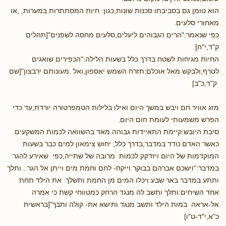
הוא טומן גם בסביבתו סכנות שונות,כגון: חיות המסתתרות במערות, ,או
מאחורי סלעים.
כפי שנאמר:"הרים הגבוהים ליעלים,סלעים מחסה לשפנים"[תהלים
ק"ד,י"ח]
החיות מגיחות לשטח בדרך כלל בשעות הלילה:"הכפירים שואגים
לטרף,ולבקש מאל אוכלם:תזרח השמש יאספון,ואל מעונותם ירבצון"[שם
ק"ד,כ"ב]
מזג אוויר חם ויבש במשך היום ואילו בלילות הטמפרטורה יורדת,עד כדי
הפרש משמעותי לעומת חום היום.
סיבת היובש:קיימת התאיידות גבוהה מאד בהשוואה לכמות המשקעים.
כאשר האדם נודד במדבר,בדרך כלל, יחוש צימאון למים כבר בשעות
המוקדמות של היום ויזדקק לכמות מרובה של שתייה,כפי שאירע להגר
במדבר:"וישכם אברהם בבוקר וייקח- לחם וחמת מים וייתן אל הגר...ותלך
ותתע במדבר באר שבע:ויכלו המים מן החמת ותשלך את הילד תחת
אחד השיחים:ותלך ותשב לה מנגד הרחק כמטווחי קשת כי אמרה
אל-אראה במות הילד ותשב מנגד ותישא את- קולה ותבך"[בראשית
כ"א,י"ד-ט"ו]