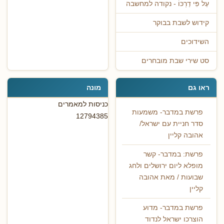
עַל פִּי דַרְכּוֹ - נקודה למחשבה
קידוש לשבת בבוקר
השידוכים
סט שירי שבת מובחרים
ראו גם
מונה
כניסות למאמרים
פרשת במדבר- משמעות
12794385
סדר חניית עם ישראל/
אהובה קליין
פרשת: במדבר- קשר
מופלא ליום ירושלים ולחג
שבועות / מאת אהובה
קליין
פרשת במדבר- מדוע
הוצרכו ישראל לנדוד