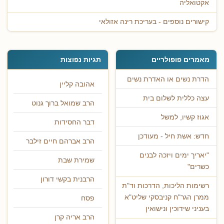
אקטואליה
קישורים נוספים - בעריכת רינה אזולאי
מאמרים פופולריים
תגיות נפוצות
הדרת נשים או האדרת נשים
אהובה קליין
עצה כללית לשלום בית
הרב שמואל ברוך גנוט
אגוז קשיו, למשל
דבר החסידות
חדש: אשת חיל - מעודכן
הרב אברהם חיים זילבר
"יאריך ימים ויזכה לבנים
שמירת שבת
כשרים"
הרבנית בקשי דורון
רשימות הליכות, הדרכות וד"ת
ממרן הגר"ח קניבסקי שליט"א
פסח
בעניני שידוכין ונישואין
הרב אריה קרן