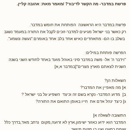
פרשת במדבר- מה הקשר לדיבור? /מאמר מאת: אהובה קליין.
פרשת במדבר היא הראשונה הפותחת את חומש במדבר.
רק כאשר בני ישראל מגיעים למדבר-זוכים לקבל את התורה במעמד נשגב
בשלב בו הם- מתאחדים כאיש אחד בלב אחד באומרם:"נעשה ונשמע".
הפרשה פותחת במילים:
"וידבר ה' אל- משה במדבר סיני באוהל מועד באחד לחודש השני בשנה
השנית לצאתם מארץ מצרים"[במדבר א,א]
השאלות הן?
א] מה מאפיין את המדבר?
ב] מדוע המדבר- נקרא בשם זה וכיצד השפיע על בני ישראל ?
ג] כיצד ינהל אדם את חייו באופן התואם את התורה?
התשובה לשאלה א]
המדבר הוא ידוע כאזור ישימון,ארץ לא זרועה,מקום נרחב מאד,בדרך כלל
שומם,כמעט ואין בו מקום מיושב.