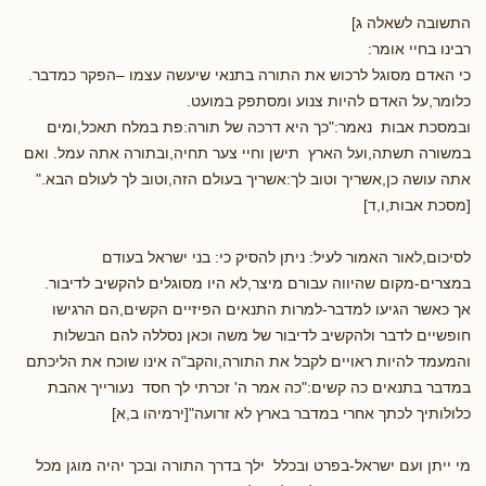
התשובה לשאלה ג]
רבינו בחיי אומר:
כי האדם מסוגל לרכוש את התורה בתנאי שיעשה עצמו –הפקר כמדבר.
כלומר,על האדם להיות צנוע ומסתפק במועט.
ובמסכת אבות נאמר:"כך היא דרכה של תורה:פת במלח תאכל,ומים
במשורה תשתה,ועל הארץ תישן וחיי צער תחיה,ובתורה אתה עמל. ואם
אתה עושה כן,אשריך וטוב לך:אשריך בעולם הזה,וטוב לך לעולם הבא."
[מסכת אבות,ו,ד]
לסיכום,לאור האמור לעיל: ניתן להסיק כי: בני ישראל בעודם
במצרים-מקום שהיווה עבורם מיצר,לא היו מסוגלים להקשיב לדיבור.
אך כאשר הגיעו למדבר-למרות התנאים הפיזיים הקשים,הם הרגישו
חופשיים לדבר ולהקשיב לדיבור של משה וכאן נסללה להם הבשלות
והמעמד להיות ראויים לקבל את התורה,והקב"ה אינו שוכח את הליכתם
במדבר בתנאים כה קשים:"כה אמר ה' זכרתי לך חסד נעורייך אהבת
כלולותיך לכתך אחרי במדבר בארץ לא זרועה"[ירמיהו ב,א]
מי ייתן ועם ישראל-בפרט ובכלל ילך בדרך התורה ובכך יהיה מוגן מכל