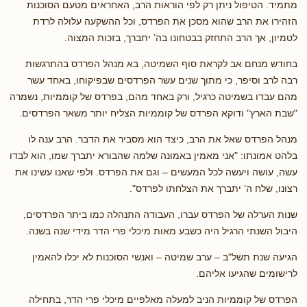
מתמיד. הטיפול ניתן רק לפי הוראות הרב, האחראים מטעם הסוכנות
הזהירו את הרב שהוא מסכן את הפרדס, וכל ההשקעה עלולה לרדת
לטמיון, אך הרב התחזק בבטחונו בה’ יתברך, בזכות המצוה.
בחודש מנחם אב לקראת סוף השמיטה, בא מנהל הפרדס בהתרגשות
רבה לרב וסיפר, כי מתוך שנים עשר הפרדסים שבפיקוחו, באחד עשר
מהם עבדו בשמיטה כרגיל, ורק באחד מהם, בפרדס של קוממיות, נשמרה
"שבת הארץ" ודוקא הפרדס של קוממיות הצליח יותר משאר הפרדסים.
מנהל הפרדס שאל את הרב, כיצד הוא מסביר את הדבר. הרב ענה לו
בלהט אמונתו: "אני מאמין באמונה שלמה שהבורא יתברך שמו, הוא לבדו
עשה, עושה ויעשה לכל המעשים – וגם את הפרדס. ולפי שאנו עשינו את
רצונו, שלח ה’ יתברך את הצלחתו לפרדס".
שנות הערלה של הפרדס עברו, העבודה התנהלה כמו ביתר הפרדסים,
היבול השנתי הרגיל היה כשבע מאות מיכלי פרי הדר מידי שנה בשנה.
הגיעה שנת תשל"ב – ערב שמיטה – ואנשי הסוכנות לא יכלו להאמין
לרישומים שהגיעו אליהם.
הפרדס של קוממיות הניב למעלה מאלפיים מיכלי פרי הדר, בתחילה