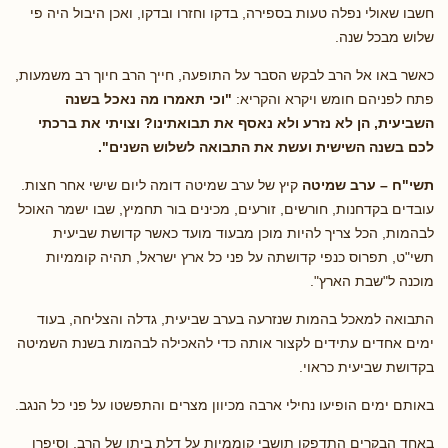
חשבו שאולי נפלה טעות בספירה, בדקו וחזרו ובדקו, ואכן היבול היה פי
שלוש מבכל שנה.
כאשר באו אל הרב לבקש הסבר על התופעה, חייך הרב חיוך רב משמעות,
פתח לפניהם חומש ויקרא והקריא:
"וכי תאמרו מה נאכל בשנה
השביעית, הן לא נזרע ולא נאסף את תבואתינו? וצויתי את ברכתי
לכם בשנה השישית ועשת את התבואה לשלוש השנים".
תשי"ח – ערב שמיטה
קיץ של ערב שמיטה דומה ליום שישי אחר חצות.
עובדים בקדחנות, חורשים, זורעים, מכינים בור תחמיץ, שבו ישמר האוכל
לבהמות, הכל צריך להיות מוכן מבעוד מועד כאשר קדושת שביעית
תשי"ט, תפרוס כנפי קדושתה על פני כל ארץ ישראל, תהיה קוממיות
מוכנה ל"שבת הארץ".
התבואה למאכל בהמות שנזרעה בערב שביעית, גדלה והצליחה, בעוד
ימים אחדים עתידים לקצור אותה כדי להאכילה לבהמות בשנת השמיטה
בקדושת שביעית כראוי.
באותם ימים הופיעו נחילי ארבה מכיוון מצרים והתפשטו על פני כל הנגב.
באחד הבקרים התדפקו תושבי קוממיות על דלת ביתו של הרב, וסיפרו