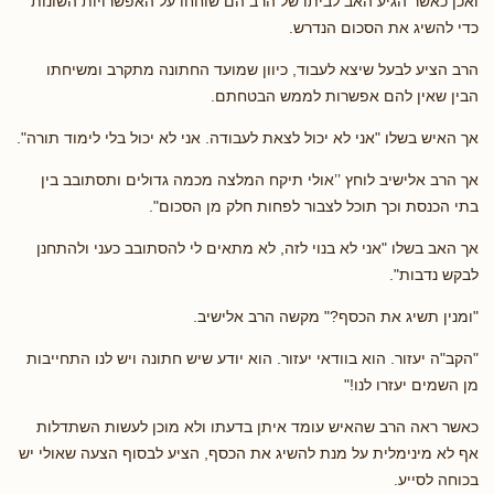
ואכן כאשר הגיע האב לביתו של הרב הם שוחחו על האפשרויות השונות
כדי להשיג את הסכום הנדרש.
הרב הציע לבעל שיצא לעבוד, כיוון שמועד החתונה מתקרב ומשיחתו
הבין שאין להם אפשרות לממש הבטחתם.
אך האיש בשלו "אני לא יכול לצאת לעבודה. אני לא יכול בלי לימוד תורה".
אך הרב אלישיב לוחץ ’’אולי תיקח המלצה מכמה גדולים ותסתובב בין
בתי הכנסת וכך תוכל לצבור לפחות חלק מן הסכום".
אך האב בשלו "אני לא בנוי לזה, לא מתאים לי להסתובב כעני ולהתחנן
לבקש נדבות".
"ומנין תשיג את הכסף?" מקשה הרב אלישיב.
"הקב"ה יעזור. הוא בוודאי יעזור. הוא יודע שיש חתונה ויש לנו התחייבות
מן השמים יעזרו לנו!"
כאשר ראה הרב שהאיש עומד איתן בדעתו ולא מוכן לעשות השתדלות
אף לא מינימלית על מנת להשיג את הכסף, הציע לבסוף הצעה שאולי יש
בכוחה לסייע.