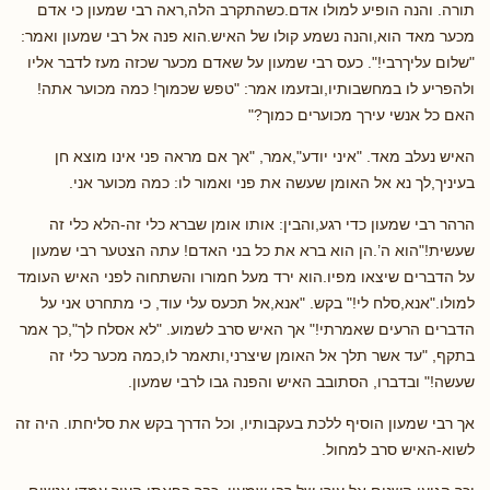
תורה. והנה הופיע למולו אדם.כשהתקרב הלה,ראה רבי שמעון כי אדם
מכער מאד הוא,והנה נשמע קולו של האיש.הוא פנה אל רבי שמעון ואמר:
"שלום עליךרבי!". כעס רבי שמעון על שאדם מכער שכזה מעז לדבר אליו
ולהפריע לו במחשבותיו,ובזעמו אמר: "טפש שכמוך! כמה מכוער אתה!
האם כל אנשי עירך מכוערים כמוך?"
האיש נעלב מאד. "איני יודע",אמר, "אך אם מראה פני אינו מוצא חן
בעיניך,לך נא אל האומן שעשה את פני ואמור לו: כמה מכוער אני.
הרהר רבי שמעון כדי רגע,והבין: אותו אומן שברא כלי זה-הלא כלי זה
שעשית!"הוא ה’.הן הוא ברא את כל בני האדם! עתה הצטער רבי שמעון
על הדברים שיצאו מפיו.הוא ירד מעל חמורו והשתחוה לפני האיש העומד
למולו."אנא,סלח לי!" בקש. "אנא,אל תכעס עלי עוד, כי מתחרט אני על
הדברים הרעים שאמרתי!" אך האיש סרב לשמוע. "לא אסלח לך",כך אמר
בתקף, "עד אשר תלך אל האומן שיצרני,ותאמר לו,כמה מכער כלי זה
שעשה!" ובדברו, הסתובב האיש והפנה גבו לרבי שמעון.
אך רבי שמעון הוסיף ללכת בעקבותיו, וכל הדרך בקש את סליחתו. היה זה
לשוא-האיש סרב למחול.