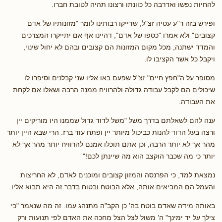
להחיות נפשו ואדרבה כל כוונתו ורצונו תהיה לטובת חברו.
ופירש בזה ר’’ע עטיה זצ"ל, שדייקו רבותינו לומר "מזונותיו של אדם
קצובים" ולא אמרו "כספו של אדם", דהיינו אף אם יתייקרו המצרכים
והמדד ישתנה, מכל מקום המזונות הם קצובים ובהם לא יחול שינוי,
ויקבל כל אשר הקציבו לו.
מסופר על ה"חפץ חיים" זצ"ל שפעם באו אליו שני קבלנים וסיפרו לו
שיכולים הם לקבל עבודה גדולה ולהרוויח ממנה הרבה ושאלו אם לקחת
את העבודה.
ענה להם לשאלתם בדרך משל "משל לדוד גדול שממנו היו מוריקים יין
ורצה בעל הדוד להנות כביכול מיותר יין ופתח עוד ברז. הרי שבא היין יותר
מהר אך לא יותר הרבה, וכן אתם תוכלו אמנם להרוויח יותר מהר אך לא
יותר כי מה שכבר הוקצב הוא מה שיינתן לכם!"
נמצאת למד, כי הפרנסה והמזון קצובים ומוכנים לאדם, לא החריצות
והעמל הם המביאים אותה, אלא הבוטח ובטוח בדבר זה היא תבוא אליו.
באותה מידה שאדם בוטח בה’ כן הקב"ה מתנהג עמו. זה מה שנאמר "כי
צילך על יד ימינך" ה’ משול לצל הצל מחכה את האדם לפי תנועות ורק