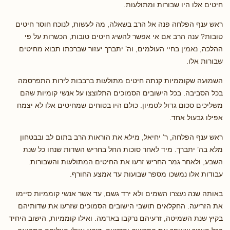
חיטים אלו היו שבורות ומתולעות.
ראש ענף הפלחה פנה אל הרב בשאלה, מה לעשות, לנוכח חוסר חיטים
טובות? ענה הרב אם אי אפשר להשיג חיטים טובות, הכשרות על פי
ההלכה, נאמין בחיי העולמים, וה’ יתברך יעזור שברכתו תבוא מחיטים
שבורות אלו.
השמועה שקוממיות קנתה חיטים מתולעות ברבבות לירות התפרסמה
בכל הסביבה. בכל הישובים הסמוכים התלוצצו על אנשי קומיות שהם
משליכים סכום גדול לטמיון. כולם היו בטוחים שמחיטים אלו לא יצמח
אפילו גבעול אחד.
ראש ענף הפלחה, ר’ יחיאל, מילא את הוראות הרב בתום לב ובבטחון
מלא בה’ יתברך. מיד לאחר סוכות החל בחריש השדות שנחו כל שנת
השבע, ולאחר גמר החריש זרעו את החיטים המתולעות והשבורות.
עבודות אלו נמשכו מספר שבועות עד אמצע החורף.
באותה שנה נעצרו השמים ולא ירד גשם, עד אשר אנשי קוממיות סיימו
את הזריעה. החקלאים תושבי הישובים הסמוכים שזרעו את שדותיהם
בקיץ שנת השמיטה, זרעיהם נרקבו באדמה. ואילו קוממיות, הישוב היחיד