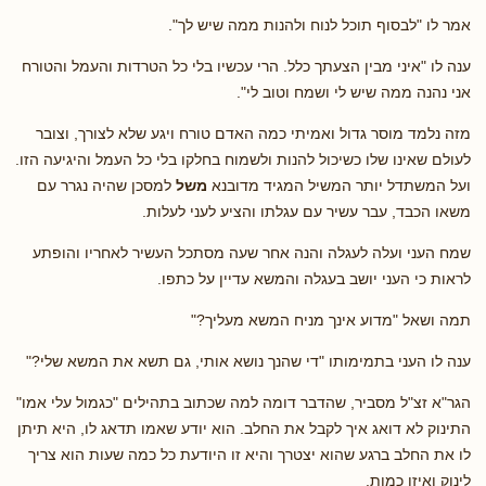
אמר לו "לבסוף תוכל לנוח ולהנות ממה שיש לך".
ענה לו "איני מבין הצעתך כלל. הרי עכשיו בלי כל הטרדות והעמל והטורח
אני נהנה ממה שיש לי ושמח וטוב לי".
מזה נלמד מוסר גדול ואמיתי כמה האדם טורח ויגע שלא לצורך, וצובר
לעולם שאינו שלו כשיכול להנות ולשמוח בחלקו בלי כל העמל והיגיעה הזו.
ועל המשתדל יותר המשיל המגיד מדובנא
משל
למסכן שהיה נגרר עם
משאו הכבד, עבר עשיר עם עגלתו והציע לעני לעלות.
שמח העני ועלה לעגלה והנה אחר שעה מסתכל העשיר לאחריו והופתע
לראות כי העני יושב בעגלה והמשא עדיין על כתפו.
תמה ושאל "מדוע אינך מניח המשא מעליך?"
ענה לו העני בתמימותו "די שהנך נושא אותי, גם תשא את המשא שלי?"
הגר"א זצ"ל מסביר, שהדבר דומה למה שכתוב בתהילים "כגמול עלי אמו"
התינוק לא דואג איך לקבל את החלב. הוא יודע שאמו תדאג לו, היא תיתן
לו את החלב ברגע שהוא יצטרך והיא זו היודעת כל כמה שעות הוא צריך
לינוק ואיזו כמות.