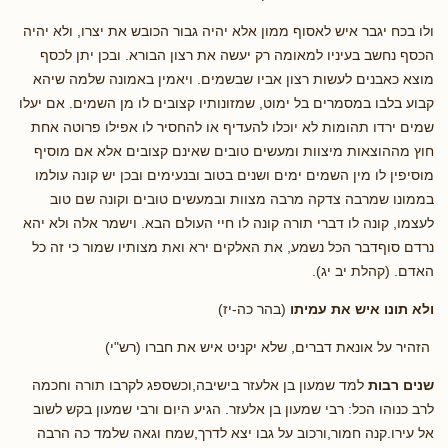
ולו בכח יגבר איש לאסוף ממון אלא יהיה גבור הכובש את יצרו, ולא יהיה
הכסף נחשב בעיניו למאומה רק יעשה את רצון הבורא. ובכן יתן לכסף
מוצא כאבנים לעשות רצון אביו שבשמים. ויאמין באמונה שלמה שיהא
קבוע בלבו במסמרים בל ימוט, שמזונותיו קצובים לו מן השמים. אם יעלו
שמים ירדו תהומות לא יוכלו להעדיף או להחסיר לו אפילו פרוטה אחת
חוץ מההוצאות מיצוות ומעשים טובים שאינם קצובים אלא אם מוסיף
מוסיפין לו מין השמים ימים ושנים בטוב ובנעימים ובכן יש קונה עולמו
בממונו שמרבה צדקה מרבה מצוות ובמעשים טובים וקונה שם טוב
לעצמו, קונה לו דברי תורה קונה לו חיי העולם הבא. וישמר אלה ולא יהא
נרדם סוףדבר הכל נשמע, את האלקים ירא ואת מצותיו שמור כי זה כל
האדם. (קהלת יב יג).
ולא תונו איש את עמיתו
(בהר כה-יז)
הזהיר על אונאת דברים, שלא יקניט איש את חברו (רש"י)
שנים רבות
למד שמעון בן אלעזר בישיבה,וכשספג לקרבו תורה וחכמה
לרב כנוהו הכל: רבי שמעון בן אלעזר. הגיע היום ורבי שמעון בקש לשוב
אל עירו.קנה חמור,ורכוב על גבו יצא לדרך,שמח וגאה שלמד כה הרבה