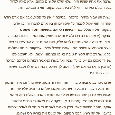
שרצח את אחיו עונשו היה, שלא שלט על שום מקום, אלא נאלץ לנדוד
בכל העולם כאדם רדוף ללא בית ובכל מקום הוא נחשב לגר וזר.
עשית הון עבור מחיה ופרנסה. בסיבה זו אין כל פסול, אבל אם אדם רודף
אחר זה הוא עלול לעבור על איסורים הן בין אדם לחברו והן בן אדם
למקום.
אל יתהלל עשיר בעשרו כי אם בעשותו חסד משפט
וצדקה
(ירמיהו ט-כב כג) ולא ירום לבבו שאין גופו ממון וברכות הטובה
יזכור ימי הרעה המעותדים לבוא עליו, ויום המות יהיה נגד עיניו כי שם
עשיר ורש נפגשו ושוים הם. ואמרו ישפיל עצמו שתיקוותו רימה ותולעה.
וכל אושר רב כוחו לעשות טובה בגופו ובממונו יעשה, ולא תשבע עינו
שפיזר ממונו גם ייטיב על עצמו ואל בשרו כמאמר רבותינו זכרונם לברכה
(ערובין נד א) בני אם יש לך היטב לך ויתכסה במה שיש לו ויכבד אשתו
וירבה כבוד ביתו.
אדם
ניכר בכיס ובפרט בדור הזה הוא דור ממון, שאדם להוט אחר הממון
יותר מכל העברות ומכל התענוגים וממונו של אדם חביב עליו יש יותר
מגופו ויש גם כן יותר מנפשו אבל זאת תורת האדם בעולם הזה שיהא
גבור הכובש את יצרו (אבות ד א) ויפקח עיניו ויראה כי הכסף נפשות
אוסף והזהב נפשות דאב. ויבין האמת לאמתו כי מוטב לו לאדם שימות
ברעב, ואל יהי רשעי לפני המקום ואל יכעיס את בוראו חס ושלום.