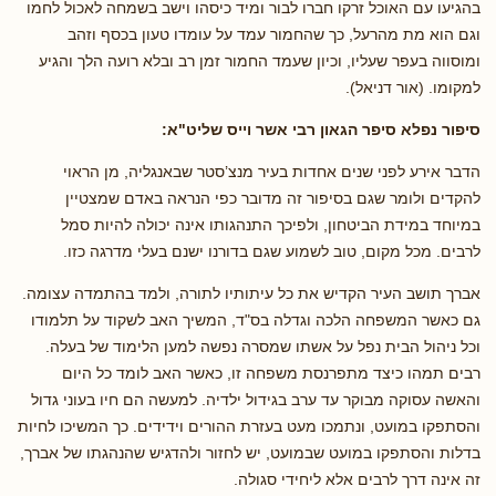
בהגיעו עם האוכל זרקו חברו לבור ומיד כיסהו וישב בשמחה לאכול לחמו
וגם הוא מת מהרעל, כך שהחמור עמד על עומדו טעון בכסף וזהב
ומוסווה בעפר שעליו, וכיון שעמד החמור זמן רב ובלא רועה הלך והגיע
למקומו. (אור דניאל).
סיפור נפלא סיפר הגאון רבי אשר וייס שליט"א:
הדבר אירע לפני שנים אחדות בעיר מנצ’סטר שבאנגליה, מן הראוי
להקדים ולומר שגם בסיפור זה מדובר כפי הנראה באדם שמצטיין
במיוחד במידת הביטחון, ולפיכך התנהגותו אינה יכולה להיות סמל
לרבים. מכל מקום, טוב לשמוע שגם בדורנו ישנם בעלי מדרגה כזו.
אברך תושב העיר הקדיש את כל עיתותיו לתורה, ולמד בהתמדה עצומה.
גם כאשר המשפחה הלכה וגדלה בס"ד, המשיך האב לשקוד על תלמודו
וכל ניהול הבית נפל על אשתו שמסרה נפשה למען הלימוד של בעלה.
רבים תמהו כיצד מתפרנסת משפחה זו, כאשר האב לומד כל היום
והאשה עסוקה מבוקר עד ערב בגידול ילדיה. למעשה הם חיו בעוני גדול
והסתפקו במועט, ונתמכו מעט בעזרת ההורים וידידים. כך המשיכו לחיות
בדלות והסתפקו במועט שבמועט, יש לחזור ולהדגיש שהנהגתו של אברך,
זה אינה דרך לרבים אלא ליחידי סגולה.