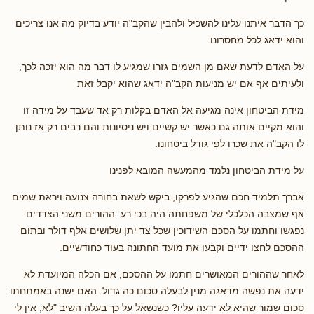
כך הדבר איתנו עלינו להשכיל ולהבין שהקב"ה יודע בדיוק מה אנו צריכים
והוא ידאג לכל מחסרונו.
על האדם לדעת שאם מן השמים גזרו שמגיע לו דבר מה הוא יזכה לכך,
ולעיתים אף אם יש מניעות הקב"ה ידאג שהוא יקבל זאת
מידת הביטחון אינה מגיעה אל האדם בקלות רק אד שעבד על מידה זו
והוא מקיים אותה גם כאשר יש קשיים ויש ניסיונות והם רבים רק אז נותן
לו הקב"ה את שכרו לפי גודל ביטחונו.
על מידת הביטחון נלמד מהמעשה המובא לפנינו
אברך תלמיד חכם שהגיע לפרקו, ביקש לשאת בחורה צנועה ויראת שמים
אף שמצבה הכלכלי של משפחתה היה בכי רע. ההורים משני הצדדים
נפגשו וחתמו על הסכם השידוכין שכל צד יתן שלושים אלף דולר ובתום
ההסכם לחצו ידיים וקבעו את מועד החתונה בעוד כחודשיים.
לאחר שההורים המאושרים חתמו על ההסכם, אם הכלה המיועדת לא
ידעה את נפשה מדאגה מנין לבעלה סכום כה גדול. האם ישנה באמתחתו
סכום שמור שהיא לא ידעה עליו? כשנשאל על כך בעלה השיב "לא, אין לי