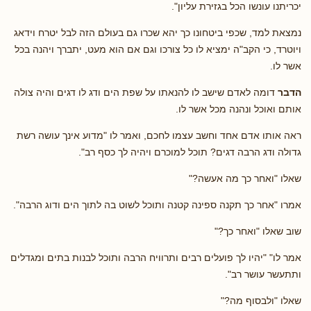
יכריתנו עונשו הכל בגזירת עליון".
נמצאת למד, שכפי ביטחונו כך יהא שכרו גם בעולם הזה לבל יטרח וידאג
ויוטרד, כי הקב"ה ימציא לו כל צורכו וגם אם הוא מעט, יתברך ויהנה בכל
אשר לו.
הדבר
דומה לאדם שישב לו להנאתו על שפת הים ודג לו דגים והיה צולה
אותם ואוכל ונהנה מכל אשר לו.
ראה אותו אדם אחד וחשב עצמו לחכם, ואמר לו "מדוע אינך עושה רשת
גדולה ודג הרבה דגים? תוכל למוכרם ויהיה לך כסף רב".
שאלו "ואחר כך מה אעשה?"
אמרו "אחר כך תקנה ספינה קטנה ותוכל לשוט בה לתוך הים ודוג הרבה".
שוב שאלו "ואחר כך?"
אמר לו" "יהיו לך פועלים רבים ותרוויח הרבה ותוכל לבנות בתים ומגדלים
ותתעשר עושר רב".
שאלו "ולבסוף מה?"