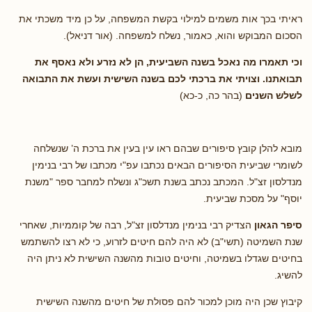
ראיתי בכך אות משמים למילוי בקשת המשפחה, על כן מיד משכתי את
הסכום המבוקש והוא, כאמור, נשלח למשפחה. (אור דניאל).
וכי תאמרו מה נאכל בשנה השביעית, הן לא נזרע ולא נאסף את
תבואתנו. וצויתי את ברכתי לכם
בשנה השישית ועשת את התבואה
לשלש השנים
(בהר כה, כ-כא)
מובא להלן קובץ סיפורים שבהם ראו עין בעין את ברכת ה’ שנשלחה
לשומרי שביעית הסיפורים הבאים נכתבו עפ"י מכתבו של רבי בנימין
מנדלסון זצ"ל. המכתב נכתב בשנת תשכ"ג ונשלח למחבר ספר "משנת
יוסף" על מסכת שביעית.
סיפר הגאון
הצדיק רבי בנימין מנדלסון זצ"ל, רבה של קוממיות, שאחרי
שנת השמיטה (תשי"ב) לא היה להם חיטים לזרוע, כי לא רצו להשתמש
בחיטים שגדלו בשמיטה, וחיטים טובות מהשנה השישית לא ניתן היה
להשיג.
קיבוץ שכן היה מוכן למכור להם פסולת של חיטים מהשנה השישית