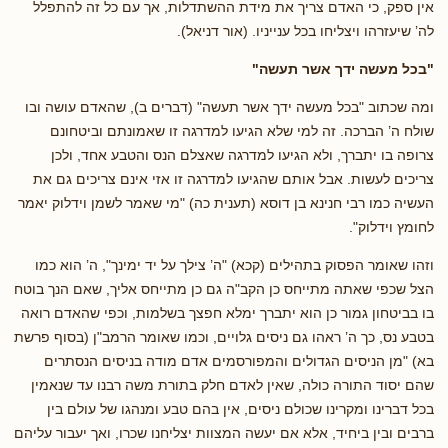
אין ספק, כי האדם צריך את מידת ההשתדלות, אך עם כל זה להתפלל
לה’ שיעזרהו ויצליחו בכל ענייניו. (אור דניאל).
"בכל מעשה ידך אשר תעשה"
ומה שכתוב "בכל מעשה ידך אשר תעשה" (דברים ב), שהאדם עושה ובו
שולח ה’ הברכה. זה למי שלא הגיעו למדרגה זו שאמונתם וביטחונם
צרופה בו יתברך, ולא הגיעו למדרגה שאצלם הנס והטבע אחד, ולכן
צריכים לעשות. אבל אותם שהגיעו למדרגה זו אזי אינם צריכים גם את
העשיה כמו רבי חנינא בן דוסא (תענית כה) "מי שאמר לשמן וידלוק יאמר
לחומץ וידלוק".
וזהו שאומר הפסוק בתהילים (קכא) "ה’ צילך על יד ימינך", ה’ הוא כמו
הצל שכפי שאתה מתייחס כן הקב"ה גם כן מתייחס אליך, שאם הנך בוטח
בו בביטחון גמור כן הוא יתברך ימלא חפצך בשלמות, וכפי שהאדם רואה
בטבע נס, כך ה’ ראהו גם ניסים גלויים, וכמו שאומר הרמב"ן (בסוף פרשת
בא) "מן הניסים הגדולים והמפורסמים אדם מודה בניסים הנסתרים
שהם יסוד התורה כולה, שאין לאדם חלק בתורת משה רבנו עד שנאמין
בכל דברינו ומקרינו שכולם ניסים, אין בהם טבע ומנהגו של עולם בין
ברבים ובין ביחיד, אלא אם יעשה המצוות יצליחנו שכרו, ואך יעבור עליהם