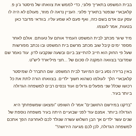
בבית המשפט בתאריך פלוני, כדי לממש את צוואתו של מיסטר ג’ון פ.
קלאבארי שנפטר בתאריך פלוני. העניין נראה לו מוזר, מעולם לא היה לו
עסק עם אדם בשם כזה, ואף פעם לא שמע עליו. בוודאי מדובר כאן
בטעות, אמר לעצמו.
מיד שיגר מכתב לבית המשפט העמיד אותם על טעותם. אולם לאחר
מספר ימים קיבל שוב מכתב מרשם בית המשפט ובו נכתב מפורשות
שעל פי החוק הוא חייב להתייצב ביום ובשעה שנקבעו לדון. עוד נאמר שם
שמדובר בצוואה המקנה לו סכום של ...חצי מיליארד ליש"ט.
באין ברירה נסע ביום המיועד לבית המשפט. שם התברר לו שמיסטר
קלאבארי הלך לעולמו כשהוא חשוך ילדים. בצוואתו הורה לתת את כל
רכושו שכלל שני מפעלים גדולים ועוד נכסים רבים למשפחה הגדולה
ביותר בעיר.
"בדקנו במירשם התושבים" אמר לו השופט "ומצאנו שמשפחתך היא
הגדולה ביותר. אמנם עוד לפני שבועיים היתה בעיר משפחה נוספת של
שנים עשר ילדים אך הבן השלוש עשרה שנולד לכם לאחרונה הפך אתכם
למשפחה הגדולה, לכן לכם מגיעה הירושה!"