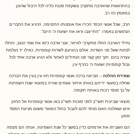
בהתרגשות שהארבה מתקרב ונשקפת סכנת כליה לכל היבול שהוכן
במאמץ כה רב.
הרב, שכל אנשי הכפר הכירו את אומנותו התמימה, הרגיע את החברים
הנרגשים באמרו: "התייצבו וראו את ישועת ה’ היום".
נחילי הארבה החלו מתקרבי לאיזור, ענני ארבה כיסו את שמי הנגב, והחלו
לנחות שעל פני השדות, אולם בהגיעם לשדות קוממיות, כאילו יד נעלמת
עצרה בהם. תוך זמן קצר פנו הנחילים לאחור ולא הגיע ארבה אחד לכל
גבול קוממיות,ישועת ה’ כהרף עין.
שמירת ההלכה
– מביאה ברכה אנשי קוממיות חזו עין בעין את הברכה
שחלה במעשי ידיהם באותו איחור גשמים שהיה במוצאי שנת השמיטה.
על כך סופר רבות באותה תקופה.
מוצאי שביעית תשי"ב לפני סוכות תשי"ג באו אנשי קוממיות אל החזון
איש ושאלוהו האם מותר להם לעבוד בחול המועד משום מניעת הפסד
ממון.
הם השביתו את אדמתם כדין במשך כל שנת השמיטה, ועתה הם מצפה