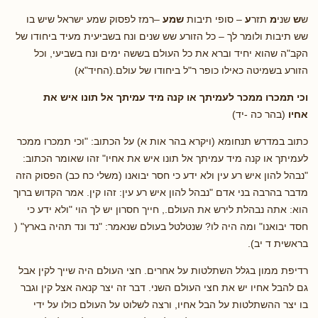
ש
ש
שני
מ
תזר
ע
– סופי תיבות
שמע
–רמז לפסוק שמע ישראל שיש בו
שש תיבות ולומר לך – כל הזורע שש שנים ונח בשביעית מעיד ביחודו של
הקב"ה שהוא יחיד וברא את כל העולם בששה ימים ונח בשביעי, וכל
הזורע בשמיטה כאילו כופר ר"ל ביחודו של עולם.(החיד"א)
וכי תמכרו ממכר לעמיתך או קנה מיד עמיתך אל תונו איש את
אחיו
(בהר כה -יד)
כתוב במדרש תנחומא (ויקרא בהר אות א) על הכתוב: "וכי תמכרו ממכר
לעמיתך או קנה מיד עמיתך אל תונו איש את אחיו" זהו שאומר הכתוב:
"נבהל להון איש רע עין ולא ידע כי חסר יבואנו (משלי כח כב) הפסוק הזה
מדבר בהרבה בני אדם "נבהל להון איש רע עין: זהו קין. אמר הקדוש ברוך
הוא: אתה נבהלת לירש את העולם., חייך חסרון יש לך הוי "ולא ידע כי
חסד יבואנו" ומה היה לו? שנטלטל בעולם שנאמר: "נד ונד תהיה בארץ" (
בראשית ד יב).
רדיפת ממון בגלל השתלטות על אחרים. חצי העולם היה שייך לקין אבל
גם להבל אחיו יש את חצי העולם השני. דבר זה יצר קנאה אצל קין וגבר
בו יצר ההשתלטות על הבל אחיו, ורצה לשלוט על העולם כולו על ידי