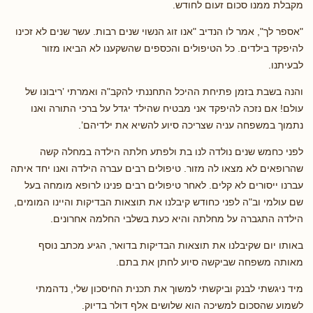
מקבלת ממנו סכום זעום לחודש.
"אספר לך", אמר לו הנדיב "אנו זוג הנשוי שנים רבות. עשר שנים לא זכינו
להיפקד בילדים. כל הטיפולים והכספים שהשקענו לא הביאו מזור
לבעיתנו.
והנה בשבת בזמן פתיחת ההיכל התחננתי להקב"ה ואמרתי ’ריבונו של
עולם! אם נזכה להיפקד אני מבטיח שהילד יגדל על ברכי התורה ואנו
נתמוך במשפחה עניה שצריכה סיוע להשיא את ילדיהם’.
לפני כחמש שנים נולדה לנו בת ולפתע חלתה הילדה במחלה קשה
שהרופאים לא מצאו לה מזור. טיפולים רבים עברה הילדה ואנו יחד איתה
עברנו ייסורים לא קלים. לאחר טיפולים רבים פנינו לרופא מומחה בעל
שם עולמי וב"ה לפני כחודש קיבלנו את תוצאות הבדיקות והיינו המומים,
הילדה התגברה על מחלתה והיא כעת בשלבי החלמה אחרונים.
באותו יום שקיבלנו את תוצאות הבדיקות בדואר, הגיע מכתב נוסף
מאותה משפחה שביקשה סיוע לחתן את בתם.
מיד ניגשתי לבנק וביקשתי למשוך את תכנית החיסכון שלי, נדהמתי
לשמוע שהסכום למשיכה הוא שלושים אלף דולר בדיוק.