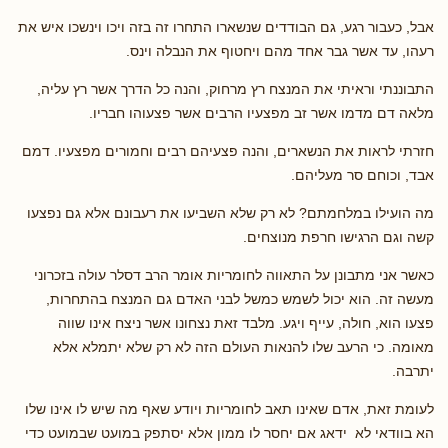
אבל, כעבור רגע, גם הבודדים שנשארו התחרו זה בזה ויכו וינשכו איש את
רעהו, עד אשר גבר אחד מהם ויחטוף את הנבלה וינס.
התבוננתי וראיתי את המנצח רץ מרחוק, והנה כל הדרך אשר רץ עליה,
מלאה דם מדמו אשר זב מפצעיו הרבים אשר פצעוהו חבריו.
חזרתי לראות את הנשארים, והנה פצעיהם רבים וחמורים מפצעיו. דמם
אבד, וכוחם סר מעליהם.
מה הועילו במלחמתם? לא רק שלא השביעו את רעבונם אלא גם נפצעו
קשה וגם הרגישו חרפת מנוצחים.
כאשר אני מתבונן על התאווה לחומריות אומר הרב דסלר עולה בזכרוני
מעשה זה. הוא יכול לשמש כמשל לבני האדם גם המנצח בהתחרות,
פצעו הוא, חולה, עייף ויגע. מלבד זאת נצחונו אשר ניצח אינו שווה
מאומה. כי הרעב שלו להנאות העולם הזה לא רק שלא יתמלא אלא
יתרבה.
לעומת זאת, אדם שאינו תאב לחומריות ויודע שאף מה שיש לו אינו שלו
הא בוודאי לא ידאג אם יחסר לו ממון אלא יסתפק במועט שבמועט כדי