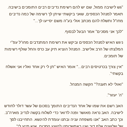
"גש לישיבה ממול, שם יש להם רשימת נדיבים רבים התומכים בישיבה.
תאמר למנהל הכספים, שאני ביקשתי שיתן לך רשימה של כמה נדיבים
מחו"ל ותשלח להם מכתב אולי בע"ה משם יסייעו לך..."
"לכך אני מסכים" אמר הבעל לבסוף.
ניגש האיש למנהל הכספים וביקש את רשימת המתנדבים מחו"ל עפ"י
המלצתו של הרב אלישיב. המנהל הוציא תיק עב כרס והחל שולף רשימות
של תומכים.
"אין צורך בכרטיסים רבים..." אומר האיש "תן לי רק אחד ואליו אני אשלח
בקשתי".
"ואולי לא תענה?" הקשה המנהל.
"ה’ יעזור".
האב רשם את שמו של אחד הנדיבים התומך בסכום של עשר דולר לחודש
לישיבה. האב נראה מאושר ופנה לדואר כדי לשלוח בקשה לנדיב מארה"ב.
וכך כתב האב "אנו משפחה עניה ובתנו עומדת להינשא. התחייבנו לסך
של שלושים אלף דור ואין באפשרותנו להשיג הסכום. אנא סייע לי".