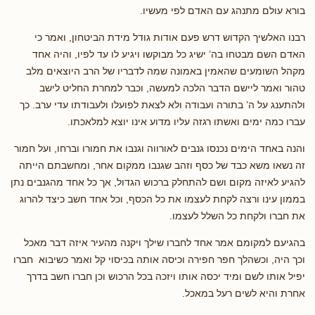
בורא עולם מתנהג עם האדם לפי מעשיו.
רבנו האלשיך הקדוש דרש פעם אודות גודל מידת הביטחון, ואמר כי
האדם השם מבטחו בה’ ישיג כל מבוקשו ויגיע לו עד לפיו, והיה אחד
מקהל השומעים שהאמין באמונה שמה לדבריו של הרב היוצאים מלב
טהור ואמר ליישם הדבר הלכה למעשה, וכבר למחרת החליט לישב
ולהתענג על ה’ בתורה ועבודה ולא לצאת לפועלו ולעבודתו עדי ערב. כך
עברו כמה ימים ואשתו רגזה עליו מדוע אינו יוצא למלאכתו.
והנה באחד הימים נכנסו גנבים לאורווה וגנבו את חמורו וברחו, ועל חמור
זה נשאו משא כבד של כסף וזהב שגנבו ממקום אחר, ומחשבתם הייתה
להגיע לאיזה מקום ושם להתחלק ברכוש הגדול, אך כל אחד מהגנבים נתן
בממון עינו ורצה לקחת לעצמו את כל הכסף, וכל אחד חשב כיצד להרוג
את חברו ולקחת כל השלל לעצמו.
בהגיעם למקומם אמר אחד לחברו שילך ויקנה מהעיר איזה דבר מאכל
וכך היה, וכשהלך חפר חפירה וכיסה אותה בכיסוי קל ואמר כשיבוא חברו
יפיל אותו לשם ומיד יכסה אותו ויזכה בכל הרכוש וכן חברו חשב בדרך
אחרת והיא לשים רעל במאכל.