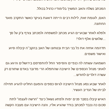
המכתב נשלח והאב המשיך בלימודיו כרגיל בכולל.
האם, לעומת זאת, לילות רבים הייתה דואגת בעיקר כאשר התקרב מועד
החתונה.
ולפלא לאחר שבועיים הגיע מכתב למשפחה ולמכתב צורף צ’ק על סך
...שלושים אלף דולר!
תדהמה אחזה את כל בני הבית ובטחונו של האב בהקב’’ה קיבלה סיוע
ואישור משמים.
השמועה עשתה לה כנפיים והסיפור החל להתפרסם בירושלים והיגע גם
לאוזני מנהל הכספים של הישיבה שהתפלא הרי מדובר באדם שתורם רק
עשרה דולרים לחודש...
לאחר שבוע נסע מנהל הישיבה לגיוס כספים והפעם החליט להגיע תחילה
לביתו של הנדיב העשיר.
האיש קיבלו בסבר פנים יפות ולפתע נשאל כיצד "הרשה לעצמו" לתת
סכום כה נכבד למכתב בודד שהגיע אליו, והנה הישיבה עם מצבה הקשה