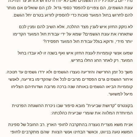
מידי יום ביומו לירידת הגשמים ואם לא יזדרזו לחרוש ולזרוע עד תחילת
עונת הגשמים, הם צפויים להפסד כספי גדול. לכן הם שואלים אם מותר
להם לחרוש בחול המועד סוכות כדי להספיק לזרוע בטרם יחל הגשם.
לא נזקק החזון איש לענין מצד ההלכה, אלא השיב להם ומנין לכם
שתאחרו את עונת הגשמים? שמא על ידי עבודת חול המועד הקדימו
יותר מידי, ודוקא בגלל עבודת חול המועד תפסידו?
שמעו אנשי קוממיות לעצת החזון איש ואף בשנה זו לא עבדו בחול
המועד. רק לאחר החג החלו בחריש.
משך כל זמן החרישה והזריעה נעצרו הגשמים ולא ירדו גשמים עד חנוכה.
איחור הגשמים גרם הפסדים מרובים לכל אלו שהקדימו בזריעה, לאנשי
קוממיות הביאו הגשמים באותה שנה ברכה מרובה ושדותיהם הצליחו
מיעל למשוער.
בקונטרס "קדושת שביעית" מובא סיפור שבו ניכרת ההשגחה הפרטית
המיוחדת המלווה את שומרי שביעית כהלכתה:
אנית משא מצרית נעצרה בהתקרבה לחופי הארץ. רב החובל של ספינת
המשא טעה בניווט, וכאשר הבחינו אנשי הצוות שהם מתקרבים לחופי