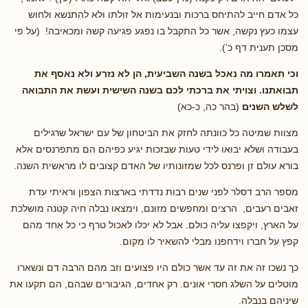
כל אדם חייב להתיחס ברכות ובנעימות אל זולתו ולא להתנשא ולחוש
עצמו כעץ נקשה, אשר כל התקבל בו נפגע פגיעה קשה ומכאיבה! (על פי
מסכן תענית דף כ’).
וכי תאמרו מה נאכל בשנה השביעית, הן לא נזרע ולא נאסף את
תבואתנו. וצויתי את ברכתי לכם
בשנה השישית ועשת את התבואה
לשלש השנים
(בהר כה, כ-כא)
מצוות שמיטה כל כוונתה לחזק את הביטחון של עם ישראל שרגילים
בעבודה ושלא יבואו לידי טעות שבזכות יגיע כפיהם הם מתפרנסים אלא
בורא עולם זן ופרנס לכל שמזונותיו של האדם קצובים לו מראשית השנה.
מספר הרב דסלר לפני שנים רבות נדדתי בארצות הצפון וראיתי עדת
זאבים רעבים, הרצים ומחפשים מזונם, וימצאו נבלה חיה קטנה מושלכת
על הארץ, ויקפצו עליה כולם. אבל לא יכלו לאכול טרף כי כל אחד מהם
קפץ על חברו וידחפנו מבלי להשאיר לו מקום.
כך נשכו זה את זה עד אשר כולם היו פצועים וזב מהם הרבה דם ונשארו
מוטלים על השלג חסרי אונים. רק אחדים, הגיבורים שבהם, הם תקעו את
שיניהם בנבלה.