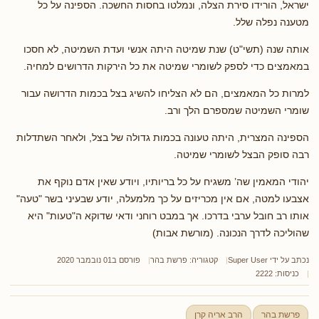
ישראל, הורידו סירת הצלה, ונמלטו בחסות החשכה. הספינה על כל
מטענה נפלה שלל.
אותה שנה (תשי"ט) שנת שמיטה היתה אנשי ועדת השמיטה, לא חסכו
במאמצים כדי לספק לשומרי שמיטה את כל הירקות הדרושים למחיה.
למרות כל המאמצים, הם לא הצליחו להשיג בצל בכמות הדרושה עבור
שומרי השמיטה שמספרם הלך ורב.
הספינה המצרית, היתה טעונה בכמות גדולה של בצל, ולאחר השתדלות
רבה סופק הבצל לשומרי שמיטה.
יהודי המאמין שה’ משגיח על כל בריותיו, ויודע שאין אדם נוקף את
אצבעו למטה, אם אין מכריזים על כך מלמעלה, יודע שבעיני בשר "טעה"
אותו רב חובל ערבי בדרכו. אך במבט רוחני ודאי שדוקא ה"טעות" היא
שהוליכה לדרך הנכונה. (מורשת אבות)
נכתב על ידי
Super User
קטגוריה:
פרשת בהר
פורסם ב01 נובמבר 2020
כניסות: 2222
פרשת בהר
הרב אריה קרן