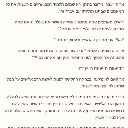
אך ה’ יעזור. מדובר בחתן ירא שמים תלמיד חכם, וחייבים לעשות את כל
המאמצים שבתנו תתחתן עם אברך זה".
"לאילו מאמצים אתה מתכוון? שאלה האשה את בעלה "האם אתה
מתכונן לצאת לעבוד ולעזוב את הכולל?"
"לא!!! אני מתכונן להמשיך ולעסוק בתורה!"
אך היא מוסיפה ללחוץ "הרי בעוד חודשים הם יכנסו תחת החופה
והבטחת את הכסף לפני החופה! מנין תביא להם כסף?"
"ה’ יעזור! ה’ יעזור! ה’ יעזור!"
אך האם לא נרגעה ובצר לה החליטה לפנות לאשת הרב אלישיב על מנת
שתתן לה עצה מה לעשות.
הרבנית הבינה שמדובר במצב לא פשוט והיא הפנתה את האשה לבעלה
הגאון הרב אלישיב. הגאון הרב אלישיב הבין מדברי האשה שאין להם
רכוש או מזומנים שניתן לפדותם לצורך החתונה, והוא ביקש שבעלה יבוא
אליו לבירור העניין.