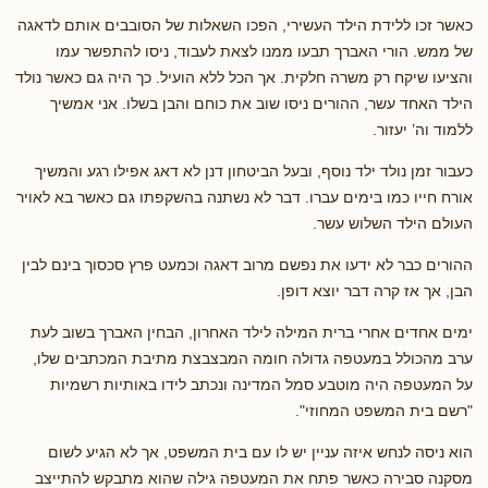
כאשר זכו ללידת הילד העשירי, הפכו השאלות של הסובבים אותם לדאגה
של ממש. הורי האברך תבעו ממנו לצאת לעבוד, ניסו להתפשר עמו
והציעו שיקח רק משרה חלקית. אך הכל ללא הועיל. כך היה גם כאשר נולד
הילד האחד עשר, ההורים ניסו שוב את כוחם והבן בשלו. אני אמשיך
ללמוד וה’ יעזור.
כעבור זמן נולד ילד נוסף, ובעל הביטחון דנן לא דאג אפילו רגע והמשיך
אורח חייו כמו בימים עברו. דבר לא נשתנה בהשקפתו גם כאשר בא לאויר
העולם הילד השלוש עשר.
ההורים כבר לא ידעו את נפשם מרוב דאגה וכמעט פרץ סכסוך בינם לבין
הבן, אך אז קרה דבר יוצא דופן.
ימים אחדים אחרי ברית המילה לילד האחרון, הבחין האברך בשוב לעת
ערב מהכולל במעטפה גדולה חומה המבצבצת מתיבת המכתבים שלו,
על המעטפה היה מוטבע סמל המדינה ונכתב לידו באותיות רשמיות
"רשם בית המשפט המחוזי".
הוא ניסה לנחש איזה עניין יש לו עם בית המשפט, אך לא הגיע לשום
מסקנה סבירה כאשר פתח את המעטפה גילה שהוא מתבקש להתייצב