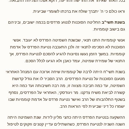
בכל האזור שאיחר את החרישה והזריעה, דוקא אצלו הצליחה התבואה.
וראו כולם כי ה’ יתברך שולח את ברכתו לשומרי שביעית.
בשנת תשי"ב
החליטה הסוכנות לנטוע פרדסים בכמה ישובים, וביניהם
גם בישוב קוממיות.
אנשי קוממיות התנו תנאי, שבשנת השמיטה הפרדס לא יעובד. אנשי
הסוכנות לא הסכימו לתנאי זה ולכן התעכבה נטיעת הפרדס על אדמת
קוממיות. במשך הזמן נעשו נסיונות להגיע להסכם לנטיעת הפרדס, אך
התנאי של שמירת שמיטה, עמד כאבן ולא הגיעו לכלל הסכם.
בשנת תשי"ח היתה לרבה של קוממיות שיחה ארוכה עם המנהל האחראי
מטעם הסוכנות על נטיעת הפרדסים. הרב הסביר לו את גודל קדושת
השמיטה, עד כמה חביבה מצווה זו, מה רבה חשיבותה ועד כמה היא
קשורה לביאת משיח צדקנו. מר ויגודסקי, האחראי על הפרדסים, נסחף
בשטף התלהבותו של הרב ואישר נטיעת פרדס על אדמת קוממיות שבו
ישמרו כל דיני שביעית לפי הוראות הרב.
ההשקעה בנטיעת הפרדס היתה כחצי מליון לירות. שנת השמיטה היתה
השנה השניה לנטיעת הפרדס, כשהשתילים עדיין קטנים וזקוקים לטיפול