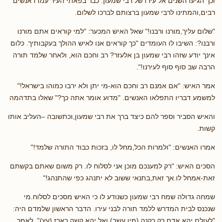
וכך הגיעו השנים אל עירו של רבי שמעון. כבר בפאתי העיר עמדו אנשים
רבים,והמתינו לרבי שמעון ברצותם לברכו לשלום.
"שלום עליך,מורנו ורבנו!" שאל האיש המכער: "למי קוראים אתם מורנו
ורבנו?: השיבו לו העומדים "כך קוראים אנו לאיש ההולך בעקבותיך. כלום
אינך יודע שזהו רבי שמעון בן אלעזר? רב וחכם הוא, ולאחר שלמד תורה
הרבה שב סוף סוף לעירנו!".
אמר האיש: "אם אמנם רב וחכם הוא-מי יתן ולא ירבו כמוהו בישראל!"
למשמע דבריו התפלאו האנשים. "מדוע אומר אתה כך?" שאלו בתדהמה
והאיש הסביר וספר להם כיצד ברך את רבי שמעון,וכתשובה –העליב אותו
קשות.
אמרו האנשים: "ולמרות הכל,מחל לו, בזכות כבוד התורה שלמד!"
הסכים האיש: "רק למענכם מוכן אני לסלוח לו. רק משום שאתם בקשתם
זאת-אמחל לו.אך זאת,בתנאי ששוב לא יתנהג כפי שהתנהג!"
שמחה גדולה שמח רבי שמעון כשנודע לו כי האיש מסכים לסלוח.מי
שנכנס לבית המדרש ללמד תורה לבני עירו. הדבר הראשון שלמדם היה:
"לעולם יהא אדם רק כקנה (מין עשב) ואל יהא קשה כארז (עץ)". לאמר,